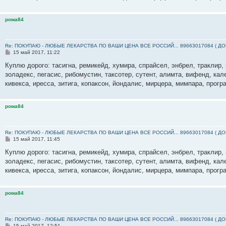
н
и
е
рома84
Re: ПОКУПАЮ - ЛЮБЫЕ ЛЕКАРСТВА ПО ВАШИ ЦЕНА ВСЕ РОССИЙ... 89663017084 ( Д
С
15 май 2017, 11:22
о
о
Куплю дорого: тасигна, ремикейд, хумира, спрайсел, энбрел, траклир, 
б
золадекс, пегасис, рибомустин, таксотер, сутент, алимта, вифенд, кал
щ
е
кивекса, иресса, зитига, копаксон, йондалис, мирцера, мимпара, прогр
н
и
е
рома84
Re: ПОКУПАЮ - ЛЮБЫЕ ЛЕКАРСТВА ПО ВАШИ ЦЕНА ВСЕ РОССИЙ... 89663017084 ( Д
С
15 май 2017, 11:45
о
о
Куплю дорого: тасигна, ремикейд, хумира, спрайсел, энбрел, траклир, 
б
золадекс, пегасис, рибомустин, таксотер, сутент, алимта, вифенд, кал
щ
е
кивекса, иресса, зитига, копаксон, йондалис, мирцера, мимпара, прогр
н
и
е
рома84
Re: ПОКУПАЮ - ЛЮБЫЕ ЛЕКАРСТВА ПО ВАШИ ЦЕНА ВСЕ РОССИЙ... 89663017084 ( Д
С
15 май 2017, 12:51