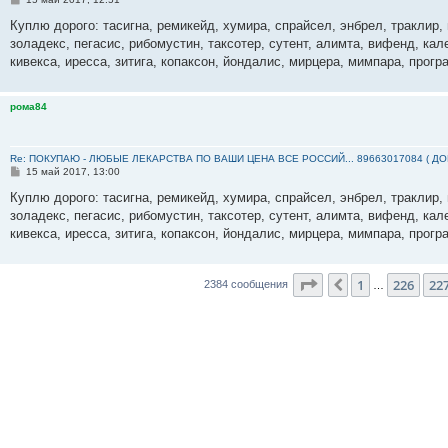
о
о
Куплю дорого: тасигна, ремикейд, хумира, спрайсел, энбрел, траклир, 
б
золадекс, пегасис, рибомустин, таксотер, сутент, алимта, вифенд, кал
щ
е
кивекса, иресса, зитига, копаксон, йондалис, мирцера, мимпара, прогр
н
и
е
рома84
Re: ПОКУПАЮ - ЛЮБЫЕ ЛЕКАРСТВА ПО ВАШИ ЦЕНА ВСЕ РОССИЙ... 89663017084 ( Д
С
15 май 2017, 13:00
о
о
Куплю дорого: тасигна, ремикейд, хумира, спрайсел, энбрел, траклир, 
б
золадекс, пегасис, рибомустин, таксотер, сутент, алимта, вифенд, кал
щ
е
кивекса, иресса, зитига, копаксон, йондалис, мирцера, мимпара, прогр
н
и
е
Страница
228
из
23
1
226
22
Пред.
2384 сообщения
…