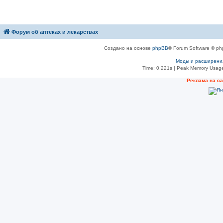
Форум об аптеках и лекарствах
Создано на основе
phpBB
® Forum Software © ph
Моды и расширени
Time: 0.221s
| Peak Memory Usage
Рeклама на с