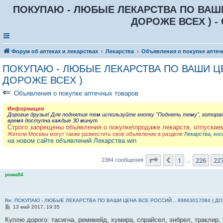
ПОКУПАЮ - ЛЮБЫЕ ЛЕКАРСТВА ПО ВАШИ Ц
ДОРОЖЕ ВСЕХ ) - 
Форум об аптеках и лекарствах
Лекарства
Объявления о покупке аптеч
ПОКУПАЮ - ЛЮБЫЕ ЛЕКАРСТВА ПО ВАШИ ЦЕН
ДОРОЖЕ ВСЕХ )
⇐
Объявления о покупке аптечных товаров
Информация
Дорогие друзья! Для поднятия тем используйте кнопку "Поднять тему", котора
время доступна каждые 30 минут
Строго запрещены объявления о покупке\продаже лекарств, отпускае
Жители Москвы могут также разместить своё объявление в разделе
Лекарства, кос
на новом сайте объявлений Лекарства.win
Страница
228
из
23
1
226
22
Пред.
2384 сообщения
…
рома84
Re: ПОКУПАЮ - ЛЮБЫЕ ЛЕКАРСТВА ПО ВАШИ ЦЕНА ВСЕ РОССИЙ... 89663017084 ( Д
С
13 май 2017, 19:35
о
о
Куплю дорого: тасигна, ремикейд, хумира, спрайсел, энбрел, траклир, 