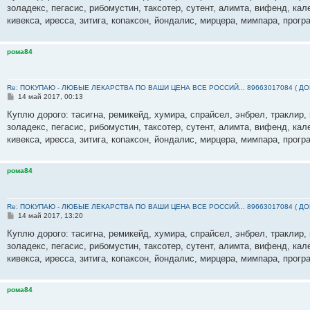
б
золадекс, пегасис, рибомустин, таксотер, сутент, алимта, вифенд, кал
щ
е
кивекса, иресса, зитига, копаксон, йондалис, мирцера, мимпара, прогр
н
и
е
рома84
Re: ПОКУПАЮ - ЛЮБЫЕ ЛЕКАРСТВА ПО ВАШИ ЦЕНА ВСЕ РОССИЙ... 89663017084 ( Д
С
14 май 2017, 00:13
о
о
Куплю дорого: тасигна, ремикейд, хумира, спрайсел, энбрел, траклир, 
б
золадекс, пегасис, рибомустин, таксотер, сутент, алимта, вифенд, кал
щ
е
кивекса, иресса, зитига, копаксон, йондалис, мирцера, мимпара, прогр
н
и
е
рома84
Re: ПОКУПАЮ - ЛЮБЫЕ ЛЕКАРСТВА ПО ВАШИ ЦЕНА ВСЕ РОССИЙ... 89663017084 ( Д
С
14 май 2017, 13:20
о
о
Куплю дорого: тасигна, ремикейд, хумира, спрайсел, энбрел, траклир, 
б
золадекс, пегасис, рибомустин, таксотер, сутент, алимта, вифенд, кал
щ
е
кивекса, иресса, зитига, копаксон, йондалис, мирцера, мимпара, прогр
н
и
е
рома84