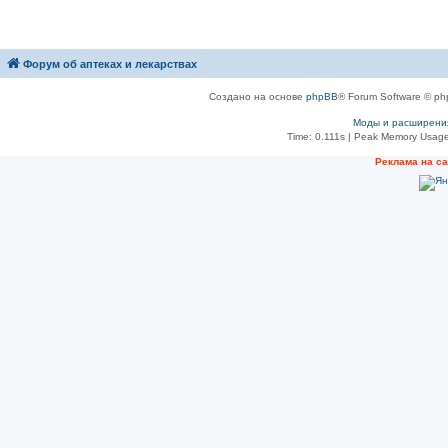
Форум об аптеках и лекарствах
Создано на основе
phpBB
® Forum Software © ph
Моды и расширени
Time: 0.111s
| Peak Memory Usage
Рeклама на с