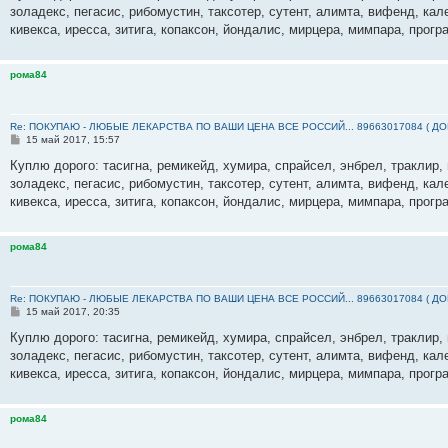
б
золадекс, пегасис, рибомустин, таксотер, сутент, алимта, вифенд, кал
щ
е
кивекса, иресса, зитига, копаксон, йондалис, мирцера, мимпара, прогр
н
и
е
рома84
Re: ПОКУПАЮ - ЛЮБЫЕ ЛЕКАРСТВА ПО ВАШИ ЦЕНА ВСЕ РОССИЙ... 89663017084 ( Д
С
15 май 2017, 15:57
о
о
Куплю дорого: тасигна, ремикейд, хумира, спрайсел, энбрел, траклир, 
б
золадекс, пегасис, рибомустин, таксотер, сутент, алимта, вифенд, кал
щ
е
кивекса, иресса, зитига, копаксон, йондалис, мирцера, мимпара, прогр
н
и
е
рома84
Re: ПОКУПАЮ - ЛЮБЫЕ ЛЕКАРСТВА ПО ВАШИ ЦЕНА ВСЕ РОССИЙ... 89663017084 ( Д
С
15 май 2017, 20:35
о
о
Куплю дорого: тасигна, ремикейд, хумира, спрайсел, энбрел, траклир, 
б
золадекс, пегасис, рибомустин, таксотер, сутент, алимта, вифенд, кал
щ
е
кивекса, иресса, зитига, копаксон, йондалис, мирцера, мимпара, прогр
н
и
е
рома84