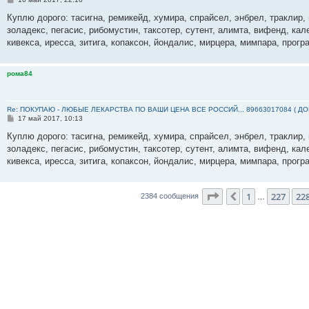
о
о
Куплю дорого: тасигна, ремикейд, хумира, спрайсел, энбрел, траклир, 
б
золадекс, пегасис, рибомустин, таксотер, сутент, алимта, вифенд, кал
щ
е
кивекса, иресса, зитига, копаксон, йондалис, мирцера, мимпара, прогр
н
и
е
рома84
Re: ПОКУПАЮ - ЛЮБЫЕ ЛЕКАРСТВА ПО ВАШИ ЦЕНА ВСЕ РОССИЙ... 89663017084 ( Д
С
17 май 2017, 10:13
о
о
Куплю дорого: тасигна, ремикейд, хумира, спрайсел, энбрел, траклир, 
б
золадекс, пегасис, рибомустин, таксотер, сутент, алимта, вифенд, кал
щ
е
кивекса, иресса, зитига, копаксон, йондалис, мирцера, мимпара, прогр
н
и
е
Страница
229
из
23
1
227
22
Пред.
2384 сообщения
…