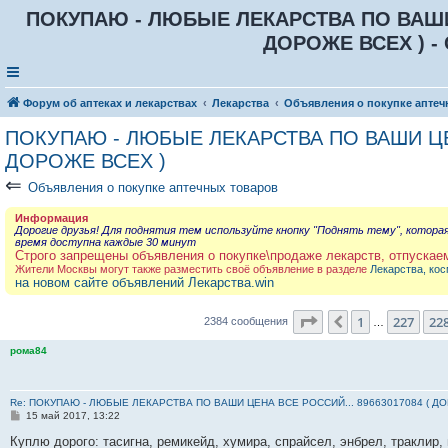
ПОКУПАЮ - ЛЮБЫЕ ЛЕКАРСТВА ПО ВАШИ Ц
ДОРОЖЕ ВСЕХ ) - 
Форум об аптеках и лекарствах
Лекарства
Объявления о покупке аптеч
ПОКУПАЮ - ЛЮБЫЕ ЛЕКАРСТВА ПО ВАШИ ЦЕН
ДОРОЖЕ ВСЕХ )
⇐
Объявления о покупке аптечных товаров
Информация
Дорогие друзья! Для поднятия тем используйте кнопку "Поднять тему", котора
время доступна каждые 30 минут
Строго запрещены объявления о покупке\продаже лекарств, отпускае
Жители Москвы могут также разместить своё объявление в разделе
Лекарства, кос
на новом сайте объявлений Лекарства.win
Страница
229
из
23
1
227
22
Пред.
2384 сообщения
…
рома84
Re: ПОКУПАЮ - ЛЮБЫЕ ЛЕКАРСТВА ПО ВАШИ ЦЕНА ВСЕ РОССИЙ... 89663017084 ( Д
С
15 май 2017, 13:22
о
о
Куплю дорого: тасигна, ремикейд, хумира, спрайсел, энбрел, траклир, 