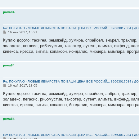
н
и
е
рома84
Re: ПОКУПАЮ - ЛЮБЫЕ ЛЕКАРСТВА ПО ВАШИ ЦЕНА ВСЕ РОССИЙ... 89663017084 ( Д
С
16 май 2017, 16:21
о
о
Куплю дорого: тасигна, ремикейд, хумира, спрайсел, энбрел, траклир, 
б
золадекс, пегасис, рибомустин, таксотер, сутент, алимта, вифенд, кал
щ
е
кивекса, иресса, зитига, копаксон, йондалис, мирцера, мимпара, прогр
н
и
е
рома84
Re: ПОКУПАЮ - ЛЮБЫЕ ЛЕКАРСТВА ПО ВАШИ ЦЕНА ВСЕ РОССИЙ... 89663017084 ( Д
С
16 май 2017, 18:05
о
о
Куплю дорого: тасигна, ремикейд, хумира, спрайсел, энбрел, траклир, 
б
золадекс, пегасис, рибомустин, таксотер, сутент, алимта, вифенд, кал
щ
е
кивекса, иресса, зитига, копаксон, йондалис, мирцера, мимпара, прогр
н
и
е
рома84
Re: ПОКУПАЮ - ЛЮБЫЕ ЛЕКАРСТВА ПО ВАШИ ЦЕНА ВСЕ РОССИЙ... 89663017084 ( Д
С
16 май 2017, 22:16