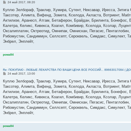
С
24 май 2017, 08:20
о
о
Куплю Зелбораф, Траклир, Хумира, Сутент, Нексавар, Иресса, Зитига 
б
Таксотер, Алимта, Вифенд, Зомета, Кселода, Акласта, Вотриент, Мабт
щ
е
Актилизе, Аранесп, Атгам, Бетаферон, Брайдан, Брилинта, Бонефос, 
н
Калетра, Келикс, Кивекса, Коагил, Комбивир, Кселода, Ксолар, Луце
и
е
Оксалиплатин, Октреотид, Омнипак, Омнискан, Пегасис, Пентаглобин,
Рибомустин, Сандиммун, Селлсепт, Сероквель, Симдакс, Симулект, Та
Энбрел, Энплейт,
рома84
Re: ПОКУПАЮ - ЛЮБЫЕ ЛЕКАРСТВА ПО ВАШИ ЦЕНА ВСЕ РОССИЙ... 89663017084 ( Д
С
24 май 2017, 13:00
о
о
Куплю Зелбораф, Траклир, Хумира, Сутент, Нексавар, Иресса, Зитига 
б
Таксотер, Алимта, Вифенд, Зомета, Кселода, Акласта, Вотриент, Мабт
щ
е
Актилизе, Аранесп, Атгам, Бетаферон, Брайдан, Брилинта, Бонефос, 
н
Калетра, Келикс, Кивекса, Коагил, Комбивир, Кселода, Ксолар, Луце
и
е
Оксалиплатин, Октреотид, Омнипак, Омнискан, Пегасис, Пентаглобин,
Рибомустин, Сандиммун, Селлсепт, Сероквель, Симдакс, Симулект, Та
Энбрел, Энплейт,
рома84