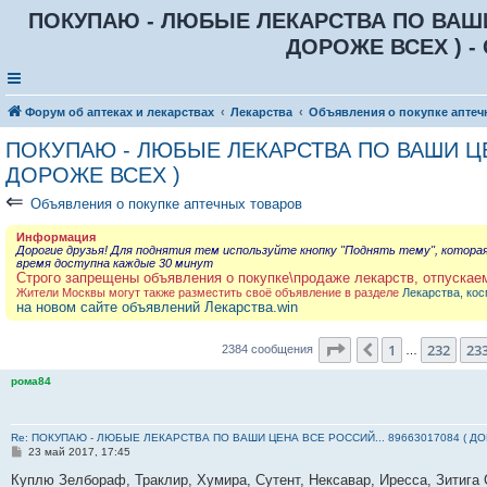
ПОКУПАЮ - ЛЮБЫЕ ЛЕКАРСТВА ПО ВАШИ Ц
ДОРОЖЕ ВСЕХ ) - 
Форум об аптеках и лекарствах
Лекарства
Объявления о покупке аптеч
ПОКУПАЮ - ЛЮБЫЕ ЛЕКАРСТВА ПО ВАШИ ЦЕН
ДОРОЖЕ ВСЕХ )
⇐
Объявления о покупке аптечных товаров
Информация
Дорогие друзья! Для поднятия тем используйте кнопку "Поднять тему", котора
время доступна каждые 30 минут
Строго запрещены объявления о покупке\продаже лекарств, отпускае
Жители Москвы могут также разместить своё объявление в разделе
Лекарства, кос
на новом сайте объявлений Лекарства.win
Страница
234
из
23
1
232
23
Пред.
2384 сообщения
…
рома84
Re: ПОКУПАЮ - ЛЮБЫЕ ЛЕКАРСТВА ПО ВАШИ ЦЕНА ВСЕ РОССИЙ... 89663017084 ( Д
С
23 май 2017, 17:45
о
о
Куплю Зелбораф, Траклир, Хумира, Сутент, Нексавар, Иресса, Зитига 