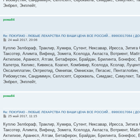
Энбрел, Энплейт,
рома84
Re: ПОКУПАЮ - ЛЮБЫЕ ЛЕКАРСТВА ПО ВАШИ ЦЕНА ВСЕ РОССИЙ... 89663017084 ( Д
С
24 май 2017, 20:06
о
о
Куплю Зелбораф, Траклир, Хумира, Сутент, Нексавар, Иресса, Зитига 
б
Таксотер, Алимта, Вифенд, Зомета, Кселода, Акласта, Вотриент, Мабт
щ
е
Актилизе, Аранесп, Атгам, Бетаферон, Брайдан, Брилинта, Бонефос, 
н
Калетра, Келикс, Кивекса, Коагил, Комбивир, Кселода, Ксолар, Луце
и
е
Оксалиплатин, Октреотид, Омнипак, Омнискан, Пегасис, Пентаглобин,
Рибомустин, Сандиммун, Селлсепт, Сероквель, Симдакс, Симулект, Та
Энбрел, Энплейт,
рома84
Re: ПОКУПАЮ - ЛЮБЫЕ ЛЕКАРСТВА ПО ВАШИ ЦЕНА ВСЕ РОССИЙ... 89663017084 ( Д
С
25 май 2017, 11:15
о
о
Куплю Зелбораф, Траклир, Хумира, Сутент, Нексавар, Иресса, Зитига 
б
Таксотер, Алимта, Вифенд, Зомета, Кселода, Акласта, Вотриент, Мабт
щ
е
Актилизе, Аранесп, Атгам, Бетаферон, Брайдан, Брилинта, Бонефос, 
н