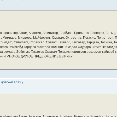
бин афинитор Атгам, Авастин, Афинитор, Брайдан, Брилинта, Бонефос, Вальцит
а, , Мимпара, Мирцера, Майфортик, Октагам, Октреотид, Пегасис, Пегие трон,
мдакс, Симулект, Спрайсел, Сутент, Тайверб, Таксотер, Тарцева, Тасигна, Та
ресса Ремикейд Тарцева Мабтера Вальцит Темодал Флудара Зитига Фазлодек
а Фемара Эрбитукс Таксотер Октагам Пегасис пегинтрон рекормон тайверб 
айсел И МНОГОЕ ДРУГОЕ ПРЕДЛОЖЕНИЕ В ЛИЧКУ!
( ДОРОЖЕ ВСЕХ )
бин афинитор Атгам, Авастин, Афинитор, Брайдан, Брилинта, Бонефос, Вальцит