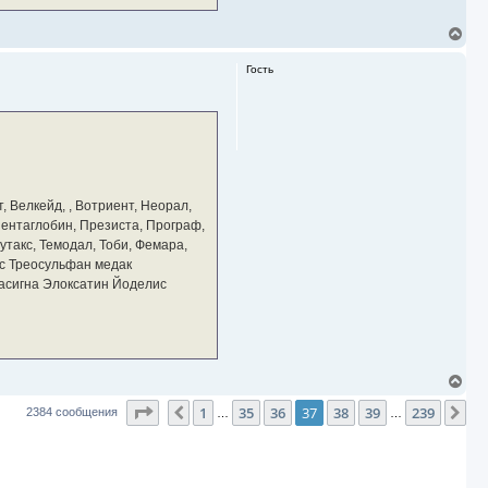
В
е
р
Гость
н
у
т
ь
с
я
к
н
а
, Велкейд, , Вотриент, Неорал,
ч
 Пентаглобин, Презиста, Програф,
а
утакс, Темодал, Тоби, Фемара,
л
у
с Треосульфан медак
тасигна Элоксатин Йоделис
В
е
Страница
37
из
239
1
35
36
37
38
39
239
р
Пред.
Сл
2384 сообщения
…
…
н
у
т
ь
с