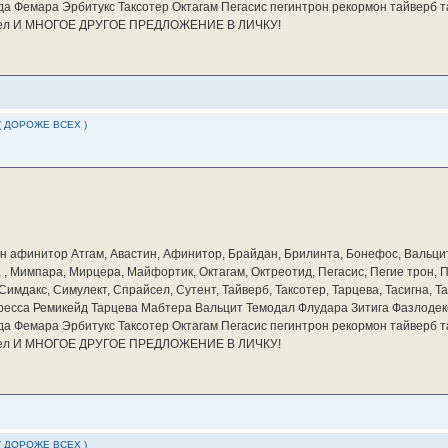
а Фемара Эрбитукс Таксотер Октагам Пегасис пегинтрон рекормон тайверб 
айсел И МНОГОЕ ДРУГОЕ ПРЕДЛОЖЕНИЕ В ЛИЧКУ!
( ДОРОЖЕ ВСЕХ )
бин афинитор Атгам, Авастин, Афинитор, Брайдан, Брилинта, Бонефос, Вальцит
а, , Мимпара, Мирцера, Майфортик, Октагам, Октреотид, Пегасис, Пегие трон,
мдакс, Симулект, Спрайсел, Сутент, Тайверб, Таксотер, Тарцева, Тасигна, Та
ресса Ремикейд Тарцева Мабтера Вальцит Темодал Флудара Зитига Фазлодек
а Фемара Эрбитукс Таксотер Октагам Пегасис пегинтрон рекормон тайверб 
айсел И МНОГОЕ ДРУГОЕ ПРЕДЛОЖЕНИЕ В ЛИЧКУ!
( ДОРОЖЕ ВСЕХ )