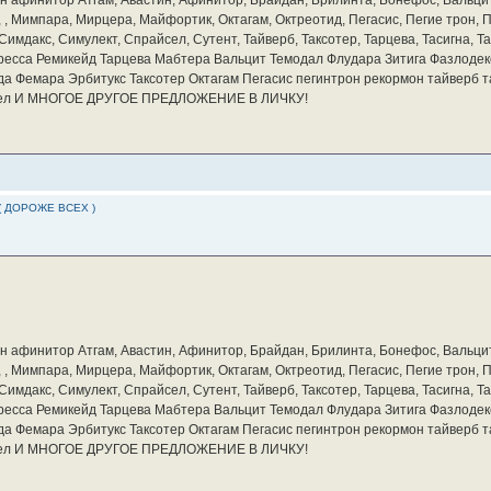
а, , Мимпара, Мирцера, Майфортик, Октагам, Октреотид, Пегасис, Пегие трон,
мдакс, Симулект, Спрайсел, Сутент, Тайверб, Таксотер, Тарцева, Тасигна, Та
ресса Ремикейд Тарцева Мабтера Вальцит Темодал Флудара Зитига Фазлодек
а Фемара Эрбитукс Таксотер Октагам Пегасис пегинтрон рекормон тайверб 
айсел И МНОГОЕ ДРУГОЕ ПРЕДЛОЖЕНИЕ В ЛИЧКУ!
( ДОРОЖЕ ВСЕХ )
бин афинитор Атгам, Авастин, Афинитор, Брайдан, Брилинта, Бонефос, Вальцит
а, , Мимпара, Мирцера, Майфортик, Октагам, Октреотид, Пегасис, Пегие трон,
мдакс, Симулект, Спрайсел, Сутент, Тайверб, Таксотер, Тарцева, Тасигна, Та
ресса Ремикейд Тарцева Мабтера Вальцит Темодал Флудара Зитига Фазлодек
а Фемара Эрбитукс Таксотер Октагам Пегасис пегинтрон рекормон тайверб 
айсел И МНОГОЕ ДРУГОЕ ПРЕДЛОЖЕНИЕ В ЛИЧКУ!