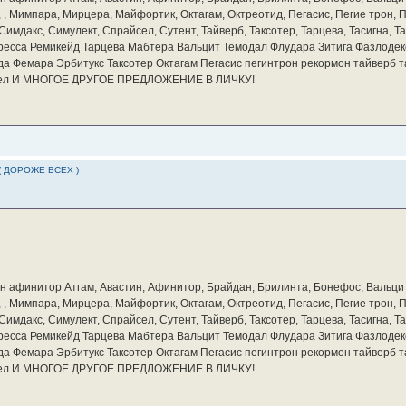
а, , Мимпара, Мирцера, Майфортик, Октагам, Октреотид, Пегасис, Пегие трон,
мдакс, Симулект, Спрайсел, Сутент, Тайверб, Таксотер, Тарцева, Тасигна, Та
ресса Ремикейд Тарцева Мабтера Вальцит Темодал Флудара Зитига Фазлодек
а Фемара Эрбитукс Таксотер Октагам Пегасис пегинтрон рекормон тайверб 
айсел И МНОГОЕ ДРУГОЕ ПРЕДЛОЖЕНИЕ В ЛИЧКУ!
( ДОРОЖЕ ВСЕХ )
бин афинитор Атгам, Авастин, Афинитор, Брайдан, Брилинта, Бонефос, Вальцит
а, , Мимпара, Мирцера, Майфортик, Октагам, Октреотид, Пегасис, Пегие трон,
мдакс, Симулект, Спрайсел, Сутент, Тайверб, Таксотер, Тарцева, Тасигна, Та
ресса Ремикейд Тарцева Мабтера Вальцит Темодал Флудара Зитига Фазлодек
а Фемара Эрбитукс Таксотер Октагам Пегасис пегинтрон рекормон тайверб 
айсел И МНОГОЕ ДРУГОЕ ПРЕДЛОЖЕНИЕ В ЛИЧКУ!