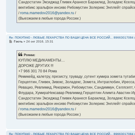
Сандостатин Эксиджад Гливек Аранесп Бараклюд, Золадекс Кселод
вектибикс эральфон инсиво Рибомустин Золерикс Энплейт спр
/
roma.mamedov2016@yandex.ru
/
(Выезжаем в любые города России.)
Re: ПОКУПАЮ - ЛЮБЫЕ ЛЕКАРСТВА ПО ВАШИ ЦЕНА ВСЕ РОССИЙ... 89663017084 
С
Гость
»
24 окт 2016, 15:31
о
о
б
Ромаа:
щ
е
КУПЛЮ МЕДИКАМЕНТЫ....
н
ДОРОЖЕ ДРУГИХ !!!
и
е
‪+7 966 301 70 84‬ Рома
Ремикейд, калетру, презисту, труваду ,сутент хумира зомета тута
Герцептин, Гливек, Зивокс, Золадекс, Зомета, Интраглобин, Иресс
Ревацио, Ревлимид, Рекормон, Рибомустин, Сандиммун, Селлсепт, Си
Флудара, ХумираНексавар Ревлимид Герцептин Алимта Авастин И
Сандостатин Эксиджад Гливек Аранесп Бараклюд, Золадекс Кселод
вектибикс эральфон инсиво Рибомустин Золерикс Энплейт спр
/
roma.mamedov2016@yandex.ru
/
(Выезжаем в любые города России.)
Re: ПОКУПАЮ - ЛЮБЫЕ ЛЕКАРСТВА ПО ВАШИ ЦЕНА ВСЕ РОССИЙ... 89663017084 