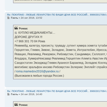
Re: ПОКУПАЮ - ЛЮБЫЕ ЛЕКАРСТВА ПО ВАШИ ЦЕНА ВСЕ РОССИЙ... 89663017084 
С
Гость
»
24 окт 2016, 13:52
о
о
б
Ромаа:
щ
е
КУПЛЮ МЕДИКАМЕНТЫ....
н
ДОРОЖЕ ДРУГИХ !!!
и
е
‪+7 966 301 70 84‬ Рома
Ремикейд, калетру, презисту, труваду ,сутент хумира зомета тута
Герцептин, Гливек, Зивокс, Золадекс, Зомета, Интраглобин, Иресс
Ревацио, Ревлимид, Рекормон, Рибомустин, Сандиммун, Селлсепт, Си
Флудара, ХумираНексавар Ревлимид Герцептин Алимта Авастин И
Сандостатин Эксиджад Гливек Аранесп Бараклюд, Золадекс Кселод
вектибикс эральфон инсиво Рибомустин Золерикс Энплейт спр
/
roma.mamedov2016@yandex.ru
/
(Выезжаем в любые города России.)
Re: ПОКУПАЮ - ЛЮБЫЕ ЛЕКАРСТВА ПО ВАШИ ЦЕНА ВСЕ РОССИЙ... 89663017084 
С
Гость
»
24 окт 2016, 14:40
о
о
б
Ромаа:
щ