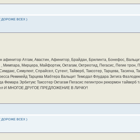
( ДОРОЖЕ ВСЕХ )
бин афинитор Атгам, Авастин, Афинитор, Брайдан, Брилинта, Бонефос, Вальцит
а, , Мимпара, Мирцера, Майфортик, Октагам, Октреотид, Пегасис, Пегие трон,
мдакс, Симулект, Спрайсел, Сутент, Тайверб, Таксотер, Тарцева, Тасигна, Та
ресса Ремикейд Тарцева Мабтера Вальцит Темодал Флудара Зитига Фазлодек
а Фемара Эрбитукс Таксотер Октагам Пегасис пегинтрон рекормон тайверб 
айсел И МНОГОЕ ДРУГОЕ ПРЕДЛОЖЕНИЕ В ЛИЧКУ!
( ДОРОЖЕ ВСЕХ )