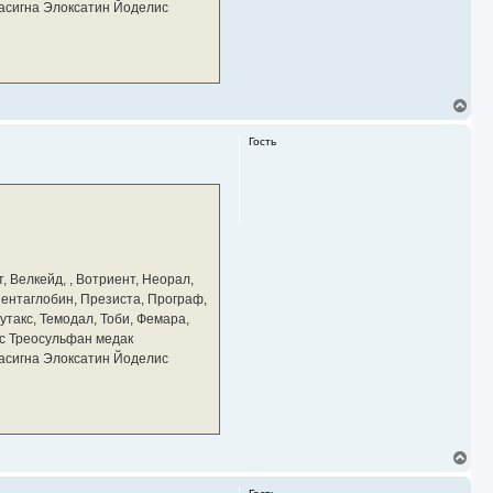
тасигна Элоксатин Йоделис
В
е
р
Гость
н
у
т
ь
с
я
к
н
а
, Велкейд, , Вотриент, Неорал,
ч
 Пентаглобин, Презиста, Програф,
а
утакс, Темодал, Тоби, Фемара,
л
у
с Треосульфан медак
тасигна Элоксатин Йоделис
В
е
р