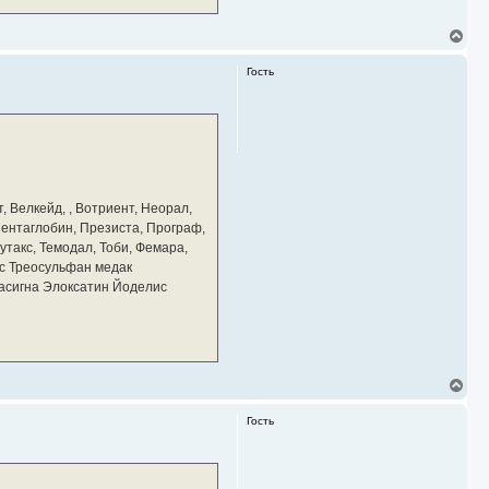
В
е
р
Гость
н
у
т
ь
с
я
к
н
а
, Велкейд, , Вотриент, Неорал,
ч
 Пентаглобин, Презиста, Програф,
а
утакс, Темодал, Тоби, Фемара,
л
у
с Треосульфан медак
тасигна Элоксатин Йоделис
В
е
р
Гость
н
у
т
ь