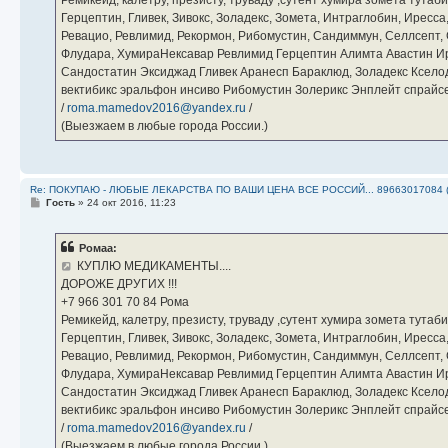
Герцептин, Гливек, Зивокс, Золадекс, Зомета, Интраглобин, Иресс
Ревацио, Ревлимид, Рекормон, Рибомустин, Сандиммун, Селлсепт, Си
Флудара, ХумираНексавар Ревлимид Герцептин Алимта Авастин И
Сандостатин Эксиджад Гливек Аранесп Бараклюд, Золадекс Кселод
вектибикс эральфон инсиво Рибомустин Золерикс Энплейт спр
/
roma.mamedov2016@yandex.ru
/
(Выезжаем в любые города России.)
Re: ПОКУПАЮ - ЛЮБЫЕ ЛЕКАРСТВА ПО ВАШИ ЦЕНА ВСЕ РОССИЙ... 89663017084 
С
Гость
»
24 окт 2016, 11:23
о
о
б
Ромаа:
щ
е
КУПЛЮ МЕДИКАМЕНТЫ....
н
ДОРОЖЕ ДРУГИХ !!!
и
е
‪+7 966 301 70 84‬ Рома
Ремикейд, калетру, презисту, труваду ,сутент хумира зомета тута
Герцептин, Гливек, Зивокс, Золадекс, Зомета, Интраглобин, Иресс
Ревацио, Ревлимид, Рекормон, Рибомустин, Сандиммун, Селлсепт, Си
Флудара, ХумираНексавар Ревлимид Герцептин Алимта Авастин И
Сандостатин Эксиджад Гливек Аранесп Бараклюд, Золадекс Кселод
вектибикс эральфон инсиво Рибомустин Золерикс Энплейт спр
/
roma.mamedov2016@yandex.ru
/
(Выезжаем в любые города России.)