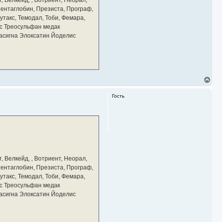
 Пентаглобин, Презиста, Програф,
утакс, Темодал, Тоби, Фемара,
с Треосульфан медак
тасигна Элоксатин Йоделис
В
е
р
Гость
н
у
т
ь
с
я
к
н
а
, Велкейд, , Вотриент, Неорал,
ч
 Пентаглобин, Презиста, Програф,
а
утакс, Темодал, Тоби, Фемара,
л
у
с Треосульфан медак
тасигна Элоксатин Йоделис