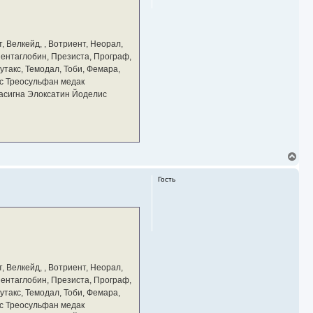
с
я
к
н
а
, Велкейд, , Вотриент, Неорал,
ч
 Пентаглобин, Презиста, Програф,
а
утакс, Темодал, Тоби, Фемара,
л
у
с Треосульфан медак
тасигна Элоксатин Йоделис
В
е
р
Гость
н
у
т
ь
с
я
к
н
а
, Велкейд, , Вотриент, Неорал,
ч
 Пентаглобин, Презиста, Програф,
а
утакс, Темодал, Тоби, Фемара,
л
у
с Треосульфан медак