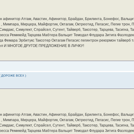
бин афинитор Атгам, Авастин, Афинитор, Брайдан, Брилинта, Бонефос, Вальцит
а, , Мимпара, Мирцера, Майфортик, Октагам, Октреотид, Пегасис, Пегие трон,
мдакс, Симулект, Спрайсел, Сутент, Тайверб, Таксотер, Тарцева, Тасигна, Та
ресса Ремикейд Тарцева Мабтера Вальцит Темодал Флудара Зитига Фазлодек
а Фемара Эрбитукс Таксотер Октагам Пегасис пегинтрон рекормон тайверб 
айсел И МНОГОЕ ДРУГОЕ ПРЕДЛОЖЕНИЕ В ЛИЧКУ!
( ДОРОЖЕ ВСЕХ )
бин афинитор Атгам, Авастин, Афинитор, Брайдан, Брилинта, Бонефос, Вальцит
а, , Мимпара, Мирцера, Майфортик, Октагам, Октреотид, Пегасис, Пегие трон,
мдакс, Симулект, Спрайсел, Сутент, Тайверб, Таксотер, Тарцева, Тасигна, Та
ресса Ремикейд Тарцева Мабтера Вальцит Темодал Флудара Зитига Фазлодек