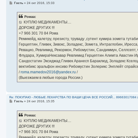
С
Гость
»
24 окт 2016, 15:33
о
о
б
Ромаа:
щ
е
КУПЛЮ МЕДИКАМЕНТЫ....
н
ДОРОЖЕ ДРУГИХ !!!
и
е
‪+7 966 301 70 84‬ Рома
Ремикейд, калетру, презисту, труваду ,сутент хумира зомета тута
Герцептин, Гливек, Зивокс, Золадекс, Зомета, Интраглобин, Иресс
Ревацио, Ревлимид, Рекормон, Рибомустин, Сандиммун, Селлсепт, Си
Флудара, ХумираНексавар Ревлимид Герцептин Алимта Авастин И
Сандостатин Эксиджад Гливек Аранесп Бараклюд, Золадекс Кселод
вектибикс эральфон инсиво Рибомустин Золерикс Энплейт спр
/
roma.mamedov2016@yandex.ru
/
(Выезжаем в любые города России.)
Re: ПОКУПАЮ - ЛЮБЫЕ ЛЕКАРСТВА ПО ВАШИ ЦЕНА ВСЕ РОССИЙ... 89663017084 
С
Гость
»
24 окт 2016, 15:35
о
о
б
Ромаа:
щ
е
КУПЛЮ МЕДИКАМЕНТЫ....
н
ДОРОЖЕ ДРУГИХ !!!
и
е
‪+7 966 301 70 84‬ Рома
Ремикейд, калетру, презисту, труваду ,сутент хумира зомета тута