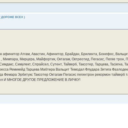
( ДОРОЖЕ ВСЕХ )
бин афинитор Атгам, Авастин, Афинитор, Брайдан, Брилинта, Бонефос, Вальцит
а, , Мимпара, Мирцера, Майфортик, Октагам, Октреотид, Пегасис, Пегие трон,
мдакс, Симулект, Спрайсел, Сутент, Тайверб, Таксотер, Тарцева, Тасигна, Та
ресса Ремикейд Тарцева Мабтера Вальцит Темодал Флудара Зитига Фазлодек
а Фемара Эрбитукс Таксотер Октагам Пегасис пегинтрон рекормон тайверб 
айсел И МНОГОЕ ДРУГОЕ ПРЕДЛОЖЕНИЕ В ЛИЧКУ!