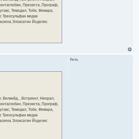
ч
 Пентаглобин, Презиста, Програф,
а
утакс, Темодал, Тоби, Фемара,
л
у
с Треосульфан медак
тасигна Элоксатин Йоделис
В
е
р
Гость
н
у
т
ь
с
я
к
н
а
, Велкейд, , Вотриент, Неорал,
ч
 Пентаглобин, Презиста, Програф,
а
утакс, Темодал, Тоби, Фемара,
л
у
с Треосульфан медак
тасигна Элоксатин Йоделис