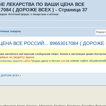
Е ЛЕКАРСТВА ПО ВАШИ ЦЕНА ВСЕ
17084 ( ДОРОЖЕ ВСЕХ ) - Страница 37
варов. Аптечный форум: о лекарствах и аптеках
птечных товаров
НА ВСЕ РОССИЙ... 89663017084 ( ДОРОЖЕ 
орая находится над верхним сообщением темы. Кнопка в настоящее время доступн
аемых по рецепту врача
на новом сайте объявлений
косметика, красота
сайта
Продам даром в Москве
или
( ДОРОЖЕ ВСЕХ )
бин афинитор Атгам, Авастин, Афинитор, Брайдан, Брилинта, Бонефос, Вальцит