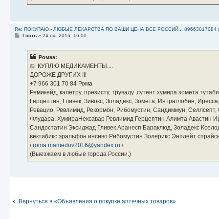
Re: ПОКУПАЮ - ЛЮБЫЕ ЛЕКАРСТВА ПО ВАШИ ЦЕНА ВСЕ РОССИЙ... 89663017084 
С
Гость
»
24 окт 2016, 16:00
о
о
б
Ромаа:
щ
е
КУПЛЮ МЕДИКАМЕНТЫ....
н
ДОРОЖЕ ДРУГИХ !!!
и
е
‪+7 966 301 70 84‬ Рома
Ремикейд, калетру, презисту, труваду ,сутент хумира зомета тута
Герцептин, Гливек, Зивокс, Золадекс, Зомета, Интраглобин, Иресс
Ревацио, Ревлимид, Рекормон, Рибомустин, Сандиммун, Селлсепт, Си
Флудара, ХумираНексавар Ревлимид Герцептин Алимта Авастин И
Сандостатин Эксиджад Гливек Аранесп Бараклюд, Золадекс Кселод
вектибикс эральфон инсиво Рибомустин Золерикс Энплейт спр
/
roma.mamedov2016@yandex.ru
/
(Выезжаем в любые города России.)
Вернуться в «Объявления о покупке аптечных товаров»