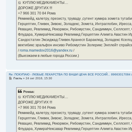
е
КУПЛЮ МЕДИКАМЕНТЫ....
н
ДОРОЖЕ ДРУГИХ !!!
и
е
‪+7 966 301 70 84‬ Рома
Ремикейд, калетру, презисту, труваду ,сутент хумира зомета тута
Герцептин, Гливек, Зивокс, Золадекс, Зомета, Интраглобин, Иресс
Ревацио, Ревлимид, Рекормон, Рибомустин, Сандиммун, Селлсепт, Си
Флудара, ХумираНексавар Ревлимид Герцептин Алимта Авастин И
Сандостатин Эксиджад Гливек Аранесп Бараклюд, Золадекс Кселод
вектибикс эральфон инсиво Рибомустин Золерикс Энплейт спр
/
roma.mamedov2016@yandex.ru
/
(Выезжаем в любые города России.)
Re: ПОКУПАЮ - ЛЮБЫЕ ЛЕКАРСТВА ПО ВАШИ ЦЕНА ВСЕ РОССИЙ... 89663017084 
С
Гость
»
24 окт 2016, 15:30
о
о
б
Ромаа:
щ
е
КУПЛЮ МЕДИКАМЕНТЫ....
н
ДОРОЖЕ ДРУГИХ !!!
и
е
‪+7 966 301 70 84‬ Рома
Ремикейд, калетру, презисту, труваду ,сутент хумира зомета тута
Герцептин, Гливек, Зивокс, Золадекс, Зомета, Интраглобин, Иресс
Ревацио, Ревлимид, Рекормон, Рибомустин, Сандиммун, Селлсепт, Си
Флудара, ХумираНексавар Ревлимид Герцептин Алимта Авастин И