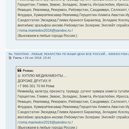
Герцептин, Гливек, Зивокс, Золадекс, Зомета, Интраглобин, Иресс
Ревацио, Ревлимид, Рекормон, Рибомустин, Сандиммун, Селлсепт, Си
Флудара, ХумираНексавар Ревлимид Герцептин Алимта Авастин И
Сандостатин Эксиджад Гливек Аранесп Бараклюд, Золадекс Кселод
вектибикс эральфон инсиво Рибомустин Золерикс Энплейт спр
/
roma.mamedov2016@yandex.ru
/
(Выезжаем в любые города России.)
Re: ПОКУПАЮ - ЛЮБЫЕ ЛЕКАРСТВА ПО ВАШИ ЦЕНА ВСЕ РОССИЙ... 89663017084 
С
Гость
»
24 окт 2016, 15:41
о
о
б
Ромаа:
щ
е
КУПЛЮ МЕДИКАМЕНТЫ....
н
ДОРОЖЕ ДРУГИХ !!!
и
е
‪+7 966 301 70 84‬ Рома
Ремикейд, калетру, презисту, труваду ,сутент хумира зомета тута
Герцептин, Гливек, Зивокс, Золадекс, Зомета, Интраглобин, Иресс
Ревацио, Ревлимид, Рекормон, Рибомустин, Сандиммун, Селлсепт, Си
Флудара, ХумираНексавар Ревлимид Герцептин Алимта Авастин И
Сандостатин Эксиджад Гливек Аранесп Бараклюд, Золадекс Кселод
вектибикс эральфон инсиво Рибомустин Золерикс Энплейт спр
/
roma.mamedov2016@yandex.ru
/
(Выезжаем в любые города России.)