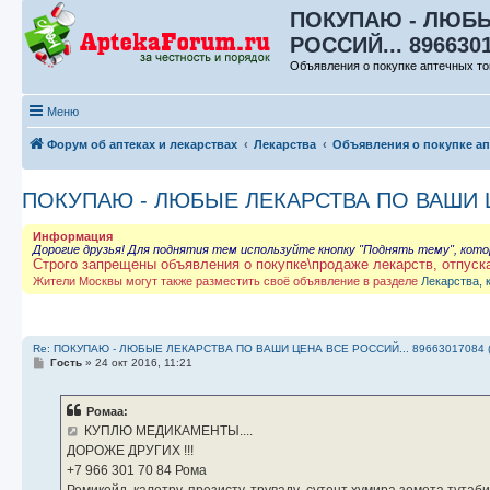
ПОКУПАЮ - ЛЮБЫ
РОССИЙ... 896630
Объявления о покупке аптечных то
Меню
Форум об аптеках и лекарствах
Лекарства
Объявления о покупке а
ПОКУПАЮ - ЛЮБЫЕ ЛЕКАРСТВА ПО ВАШИ ЦЕ
Информация
Дорогие друзья! Для поднятия тем используйте кнопку "Поднять тему", кот
Строго запрещены объявления о покупке\продаже лекарств, отпуск
Жители Москвы могут также разместить своё объявление в разделе
Лекарства, 
Re: ПОКУПАЮ - ЛЮБЫЕ ЛЕКАРСТВА ПО ВАШИ ЦЕНА ВСЕ РОССИЙ... 89663017084 
С
Гость
»
24 окт 2016, 11:21
о
о
б
Ромаа:
щ
е
КУПЛЮ МЕДИКАМЕНТЫ....
н
ДОРОЖЕ ДРУГИХ !!!
и
е
‪+7 966 301 70 84‬ Рома
Ремикейд, калетру, презисту, труваду ,сутент хумира зомета тута