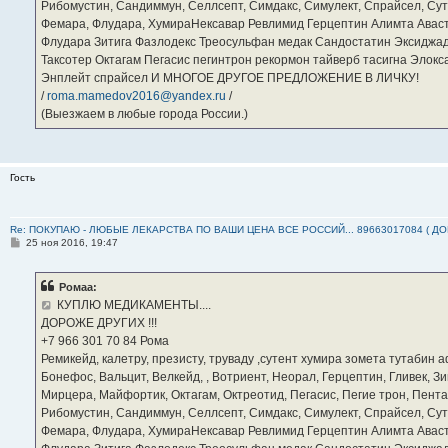
Рибомустин, Сандиммун, Селлсепт, Симдакс, Симулект, Спрайсел, Сутен
Фемара, Флудара, ХумираНексавар Ревлимид Герцептин Алимта Авас
Флудара Зитига Фазлодекс Треосульфан медак Сандостатин Эксиджад
Таксотер Октагам Пегасис пегинтрон рекормон тайверб тасигна Элок
Энплейт спрайсел И МНОГОЕ ДРУГОЕ ПРЕДЛОЖЕНИЕ В ЛИЧКУ!
/
roma.mamedov2016@yandex.ru
/
(Выезжаем в любые города России.)
Гость
Re: ПОКУПАЮ - ЛЮБЫЕ ЛЕКАРСТВА ПО ВАШИ ЦЕНА ВСЕ РОССИЙ... 89663017084 ( Д
С
25 ноя 2016, 19:47
о
о
б
Ромаа:
щ
е
КУПЛЮ МЕДИКАМЕНТЫ....
н
ДОРОЖЕ ДРУГИХ !!!
и
е
‪+7 966 301 70 84‬ Рома
Ремикейд, калетру, презисту, труваду ,сутент хумира зомета тутабин
Бонефос, Вальцит, Велкейд, , Вотриент, Неорал, Герцептин, Гливек, Зи
Мирцера, Майфортик, Октагам, Октреотид, Пегасис, Пегие трон, Пента
Рибомустин, Сандиммун, Селлсепт, Симдакс, Симулект, Спрайсел, Сутен
Фемара, Флудара, ХумираНексавар Ревлимид Герцептин Алимта Авас