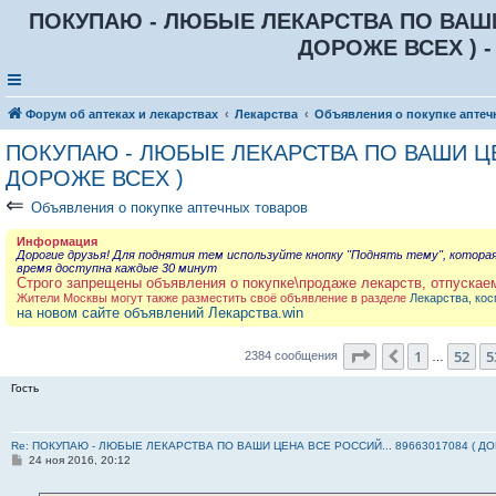
ПОКУПАЮ - ЛЮБЫЕ ЛЕКАРСТВА ПО ВАШИ Ц
ДОРОЖЕ ВСЕХ ) -
Форум об аптеках и лекарствах
Лекарства
Объявления о покупке аптеч
ПОКУПАЮ - ЛЮБЫЕ ЛЕКАРСТВА ПО ВАШИ ЦЕН
ДОРОЖЕ ВСЕХ )
⇐
Объявления о покупке аптечных товаров
Информация
Дорогие друзья! Для поднятия тем используйте кнопку "Поднять тему", котора
время доступна каждые 30 минут
Строго запрещены объявления о покупке\продаже лекарств, отпускае
Жители Москвы могут также разместить своё объявление в разделе
Лекарства, кос
на новом сайте объявлений Лекарства.win
Страница
54
из
2
1
52
5
Пред.
2384 сообщения
…
Гость
Re: ПОКУПАЮ - ЛЮБЫЕ ЛЕКАРСТВА ПО ВАШИ ЦЕНА ВСЕ РОССИЙ... 89663017084 ( Д
С
24 ноя 2016, 20:12
о
о