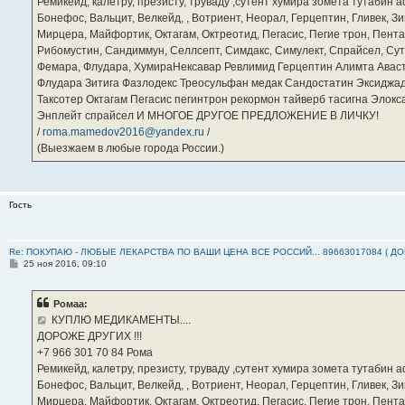
Ремикейд, калетру, презисту, труваду ,сутент хумира зомета тутабин
Бонефос, Вальцит, Велкейд, , Вотриент, Неорал, Герцептин, Гливек, Зи
Мирцера, Майфортик, Октагам, Октреотид, Пегасис, Пегие трон, Пента
Рибомустин, Сандиммун, Селлсепт, Симдакс, Симулект, Спрайсел, Сутен
Фемара, Флудара, ХумираНексавар Ревлимид Герцептин Алимта Авас
Флудара Зитига Фазлодекс Треосульфан медак Сандостатин Эксиджад
Таксотер Октагам Пегасис пегинтрон рекормон тайверб тасигна Элок
Энплейт спрайсел И МНОГОЕ ДРУГОЕ ПРЕДЛОЖЕНИЕ В ЛИЧКУ!
/
roma.mamedov2016@yandex.ru
/
(Выезжаем в любые города России.)
Гость
Re: ПОКУПАЮ - ЛЮБЫЕ ЛЕКАРСТВА ПО ВАШИ ЦЕНА ВСЕ РОССИЙ... 89663017084 ( Д
С
25 ноя 2016, 09:10
о
о
б
Ромаа:
щ
е
КУПЛЮ МЕДИКАМЕНТЫ....
н
ДОРОЖЕ ДРУГИХ !!!
и
е
‪+7 966 301 70 84‬ Рома
Ремикейд, калетру, презисту, труваду ,сутент хумира зомета тутабин
Бонефос, Вальцит, Велкейд, , Вотриент, Неорал, Герцептин, Гливек, Зи
Мирцера, Майфортик, Октагам, Октреотид, Пегасис, Пегие трон, Пента