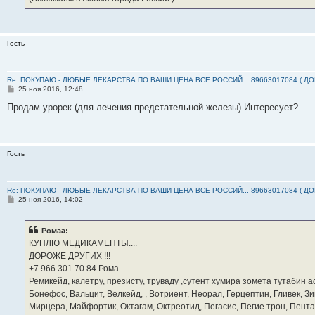
Гость
Re: ПОКУПАЮ - ЛЮБЫЕ ЛЕКАРСТВА ПО ВАШИ ЦЕНА ВСЕ РОССИЙ... 89663017084 ( Д
С
25 ноя 2016, 12:48
о
о
Продам урорек (для лечения предстательной железы) Интересует?
б
щ
е
н
и
Гость
е
Re: ПОКУПАЮ - ЛЮБЫЕ ЛЕКАРСТВА ПО ВАШИ ЦЕНА ВСЕ РОССИЙ... 89663017084 ( Д
С
25 ноя 2016, 14:02
о
о
б
Ромаа:
щ
е
КУПЛЮ МЕДИКАМЕНТЫ....
н
ДОРОЖЕ ДРУГИХ !!!
и
е
‪+7 966 301 70 84‬ Рома
Ремикейд, калетру, презисту, труваду ,сутент хумира зомета тутабин
Бонефос, Вальцит, Велкейд, , Вотриент, Неорал, Герцептин, Гливек, Зи
Мирцера, Майфортик, Октагам, Октреотид, Пегасис, Пегие трон, Пента