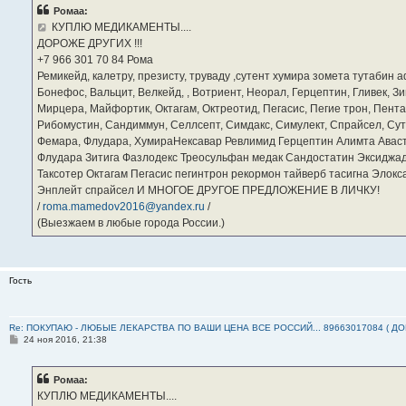
б
Ромаа:
щ
е
КУПЛЮ МЕДИКАМЕНТЫ....
н
ДОРОЖЕ ДРУГИХ !!!
и
е
‪+7 966 301 70 84‬ Рома
Ремикейд, калетру, презисту, труваду ,сутент хумира зомета тутабин
Бонефос, Вальцит, Велкейд, , Вотриент, Неорал, Герцептин, Гливек, Зи
Мирцера, Майфортик, Октагам, Октреотид, Пегасис, Пегие трон, Пента
Рибомустин, Сандиммун, Селлсепт, Симдакс, Симулект, Спрайсел, Сутен
Фемара, Флудара, ХумираНексавар Ревлимид Герцептин Алимта Авас
Флудара Зитига Фазлодекс Треосульфан медак Сандостатин Эксиджад
Таксотер Октагам Пегасис пегинтрон рекормон тайверб тасигна Элок
Энплейт спрайсел И МНОГОЕ ДРУГОЕ ПРЕДЛОЖЕНИЕ В ЛИЧКУ!
/
roma.mamedov2016@yandex.ru
/
(Выезжаем в любые города России.)
Гость
Re: ПОКУПАЮ - ЛЮБЫЕ ЛЕКАРСТВА ПО ВАШИ ЦЕНА ВСЕ РОССИЙ... 89663017084 ( Д
С
24 ноя 2016, 21:38
о
о
б
Ромаа:
щ
е
КУПЛЮ МЕДИКАМЕНТЫ....
н