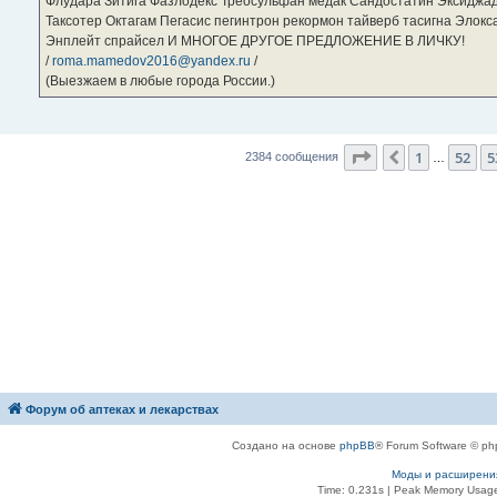
Флудара Зитига Фазлодекс Треосульфан медак Сандостатин Эксиджад
Таксотер Октагам Пегасис пегинтрон рекормон тайверб тасигна Элок
Энплейт спрайсел И МНОГОЕ ДРУГОЕ ПРЕДЛОЖЕНИЕ В ЛИЧКУ!
/
roma.mamedov2016@yandex.ru
/
(Выезжаем в любые города России.)
Страница
54
из
2
1
52
5
Пред.
2384 сообщения
…
Форум об аптеках и лекарствах
Создано на основе
phpBB
® Forum Software © ph
Моды и расширени
Time: 0.231s
| Peak Memory Usage