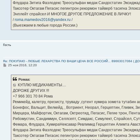
Флудара Зитига Фазлодекс Треосульфан медак Сандостатин Эксиджад
Таксотер Октагам Пегасис пегинтрон рекормон тайверб тасигна Элок
Энплейт спрайсел И МНОГОЕ ДРУГОЕ ПРЕДЛОЖЕНИЕ В ЛИЧКУ!
/
roma.mamedov2016@yandex.ru
/
(Выезжаем в любые города России.)
Гость
Re: ПОКУПАЮ - ЛЮБЫЕ ЛЕКАРСТВА ПО ВАШИ ЦЕНА ВСЕ РОССИЙ... 89663017084 ( Д
С
25 ноя 2016, 12:20
о
о
б
Ромаа:
щ
е
КУПЛЮ МЕДИКАМЕНТЫ....
н
ДОРОЖЕ ДРУГИХ !!!
и
е
‪+7 966 301 70 84‬ Рома
Ремикейд, калетру, презисту, труваду ,сутент хумира зомета тутабин
Бонефос, Вальцит, Велкейд, , Вотриент, Неорал, Герцептин, Гливек, Зи
Мирцера, Майфортик, Октагам, Октреотид, Пегасис, Пегие трон, Пента
Рибомустин, Сандиммун, Селлсепт, Симдакс, Симулект, Спрайсел, Сутен
Фемара, Флудара, ХумираНексавар Ревлимид Герцептин Алимта Авас
Флудара Зитига Фазлодекс Треосульфан медак Сандостатин Эксиджад
Таксотер Октагам Пегасис пегинтрон рекормон тайверб тасигна Элок