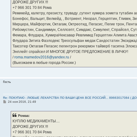
ДОРОЖЕ ДРУГИХ !!!
и
е
‪+7 966 301 70 84‬ Рома
Ремикейд, калетру, презисту, труваду ,сутент хумира зомета тутабин
Бонефос, Вальцит, Велкейд, , Вотриент, Неорал, Герцептин, Гливек, Зи
Мирцера, Майфортик, Октагам, Октреотид, Пегасис, Пегие трон, Пента
Рибомустин, Сандиммун, Селлсепт, Симдакс, Симулект, Спрайсел, Сутен
Фемара, Флудара, ХумираНексавар Ревлимид Герцептин Алимта Авас
Флудара Зитига Фазлодекс Треосульфан медак Сандостатин Эксиджад
Таксотер Октагам Пегасис пегинтрон рекормон тайверб тасигна Элок
Энплейт спрайсел И МНОГОЕ ДРУГОЕ ПРЕДЛОЖЕНИЕ В ЛИЧКУ!
/
roma.mamedov2016@yandex.ru
/
(Выезжаем в любые города России.)
Гость
Re: ПОКУПАЮ - ЛЮБЫЕ ЛЕКАРСТВА ПО ВАШИ ЦЕНА ВСЕ РОССИЙ... 89663017084 ( Д
С
24 ноя 2016, 21:49
о
о
б
Ромаа:
щ
е
КУПЛЮ МЕДИКАМЕНТЫ....
н
ДОРОЖЕ ДРУГИХ !!!
и
е
‪+7 966 301 70 84‬ Рома