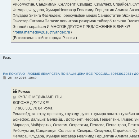
Рибомустин, Сандиммун, Селлсепт, Симдакс, Симулект, Спрайсел, Сутен
Фемара, Флудара, ХумираНексавар Ревлимид Герцептин Алимта Авас
Флудара Зитига Фазлодекс Треосульфан медак Сандостатин Эксиджад
Таксотер Октагам Пегасис пегинтрон рекормон тайверб тасигна Элок
Энплейт спрайсел И МНОГОЕ ДРУГОЕ ПРЕДЛОЖЕНИЕ В ЛИЧКУ!
/
roma.mamedov2016@yandex.ru
/
(Выезжаем в любые города России.)
Гость
Re: ПОКУПАЮ - ЛЮБЫЕ ЛЕКАРСТВА ПО ВАШИ ЦЕНА ВСЕ РОССИЙ... 89663017084 ( Д
С
25 ноя 2016, 10:40
о
о
б
Ромаа:
щ
е
КУПЛЮ МЕДИКАМЕНТЫ....
н
ДОРОЖЕ ДРУГИХ !!!
и
е
‪+7 966 301 70 84‬ Рома
Ремикейд, калетру, презисту, труваду ,сутент хумира зомета тутабин
Бонефос, Вальцит, Велкейд, , Вотриент, Неорал, Герцептин, Гливек, Зи
Мирцера, Майфортик, Октагам, Октреотид, Пегасис, Пегие трон, Пента
Рибомустин, Сандиммун, Селлсепт, Симдакс, Симулект, Спрайсел, Сутен
Фемара, Флудара, ХумираНексавар Ревлимид Герцептин Алимта Авас