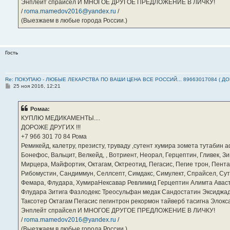
Энплейт спрайсел И МНОГОЕ ДРУГОЕ ПРЕДЛОЖЕНИЕ В ЛИЧКУ!
/
roma.mamedov2016@yandex.ru
/
(Выезжаем в любые города России.)
Гость
Re: ПОКУПАЮ - ЛЮБЫЕ ЛЕКАРСТВА ПО ВАШИ ЦЕНА ВСЕ РОССИЙ... 89663017084 ( Д
С
25 ноя 2016, 12:21
о
о
б
Ромаа:
щ
е
КУПЛЮ МЕДИКАМЕНТЫ....
н
ДОРОЖЕ ДРУГИХ !!!
и
е
‪+7 966 301 70 84‬ Рома
Ремикейд, калетру, презисту, труваду ,сутент хумира зомета тутабин
Бонефос, Вальцит, Велкейд, , Вотриент, Неорал, Герцептин, Гливек, Зи
Мирцера, Майфортик, Октагам, Октреотид, Пегасис, Пегие трон, Пента
Рибомустин, Сандиммун, Селлсепт, Симдакс, Симулект, Спрайсел, Сутен
Фемара, Флудара, ХумираНексавар Ревлимид Герцептин Алимта Авас
Флудара Зитига Фазлодекс Треосульфан медак Сандостатин Эксиджад
Таксотер Октагам Пегасис пегинтрон рекормон тайверб тасигна Элок
Энплейт спрайсел И МНОГОЕ ДРУГОЕ ПРЕДЛОЖЕНИЕ В ЛИЧКУ!
/
roma.mamedov2016@yandex.ru
/
(Выезжаем в любые города России.)