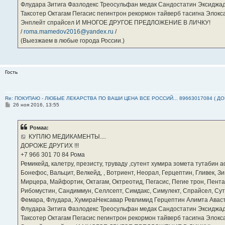
Флудара Зитига Фазлодекс Треосульфан медак Сандостатин Эксиджад
Таксотер Октагам Пегасис пегинтрон рекормон тайверб тасигна Элок
Энплейт спрайсел И МНОГОЕ ДРУГОЕ ПРЕДЛОЖЕНИЕ В ЛИЧКУ!
/
roma.mamedov2016@yandex.ru
/
(Выезжаем в любые города России.)
Гость
Re: ПОКУПАЮ - ЛЮБЫЕ ЛЕКАРСТВА ПО ВАШИ ЦЕНА ВСЕ РОССИЙ... 89663017084 ( Д
С
26 ноя 2016, 13:55
о
о
б
Ромаа:
щ
е
КУПЛЮ МЕДИКАМЕНТЫ....
н
ДОРОЖЕ ДРУГИХ !!!
и
е
‪+7 966 301 70 84‬ Рома
Ремикейд, калетру, презисту, труваду ,сутент хумира зомета тутабин
Бонефос, Вальцит, Велкейд, , Вотриент, Неорал, Герцептин, Гливек, Зи
Мирцера, Майфортик, Октагам, Октреотид, Пегасис, Пегие трон, Пента
Рибомустин, Сандиммун, Селлсепт, Симдакс, Симулект, Спрайсел, Сутен
Фемара, Флудара, ХумираНексавар Ревлимид Герцептин Алимта Авас
Флудара Зитига Фазлодекс Треосульфан медак Сандостатин Эксиджад
Таксотер Октагам Пегасис пегинтрон рекормон тайверб тасигна Элок