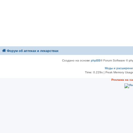
Форум об аптеках и лекарствах
Создано на основе
phpBB
® Forum Software © ph
Моды и расширени
Time: 0.229s
| Peak Memory Usage
Рeклама на с