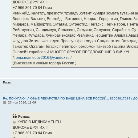
ДОРОЖЕ ДРУГИХ !!!
и
е
‪+7 966 301 70 84‬ Рома
Ремикейд, калетру, презисту, труваду ,сутент хумира зомета тутабин
Бонефос, Вальцит, Велкейд, , Вотриент, Неорал, Герцептин, Гливек, Зи
Мирцера, Майфортик, Октагам, Октреотид, Пегасис, Пегие трон, Пента
Рибомустин, Сандиммун, Селлсепт, Симдакс, Симулект, Спрайсел, Сутен
Фемара, Флудара, ХумираНексавар Ревлимид Герцептин Алимта Авас
Флудара Зитига Фазлодекс Треосульфан медак Сандостатин Эксиджад
Таксотер Октагам Пегасис пегинтрон рекормон тайверб тасигна Элок
Энплейт спрайсел И МНОГОЕ ДРУГОЕ ПРЕДЛОЖЕНИЕ В ЛИЧКУ!
/
roma.mamedov2016@yandex.ru
/
(Выезжаем в любые города России.)
Гость
Re: ПОКУПАЮ - ЛЮБЫЕ ЛЕКАРСТВА ПО ВАШИ ЦЕНА ВСЕ РОССИЙ... 89663017084 ( Д
С
26 ноя 2016, 11:06
о
о
б
Ромаа:
щ
е
КУПЛЮ МЕДИКАМЕНТЫ....
н
ДОРОЖЕ ДРУГИХ !!!
и
е
‪+7 966 301 70 84‬ Рома