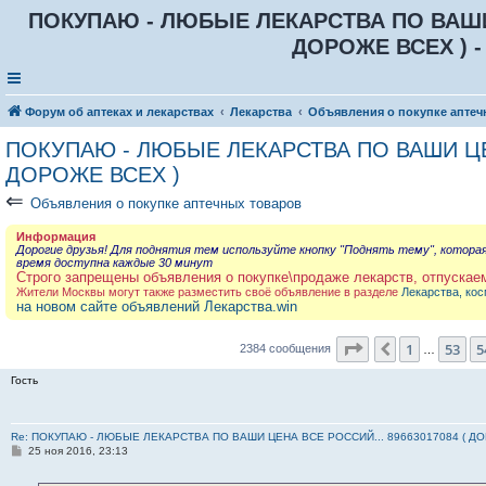
ПОКУПАЮ - ЛЮБЫЕ ЛЕКАРСТВА ПО ВАШИ Ц
ДОРОЖЕ ВСЕХ ) -
Форум об аптеках и лекарствах
Лекарства
Объявления о покупке аптеч
ПОКУПАЮ - ЛЮБЫЕ ЛЕКАРСТВА ПО ВАШИ ЦЕН
ДОРОЖЕ ВСЕХ )
⇐
Объявления о покупке аптечных товаров
Информация
Дорогие друзья! Для поднятия тем используйте кнопку "Поднять тему", котора
время доступна каждые 30 минут
Строго запрещены объявления о покупке\продаже лекарств, отпускае
Жители Москвы могут также разместить своё объявление в разделе
Лекарства, кос
на новом сайте объявлений Лекарства.win
Страница
55
из
2
1
53
5
Пред.
2384 сообщения
…
Гость
Re: ПОКУПАЮ - ЛЮБЫЕ ЛЕКАРСТВА ПО ВАШИ ЦЕНА ВСЕ РОССИЙ... 89663017084 ( Д
С
25 ноя 2016, 23:13
о
о