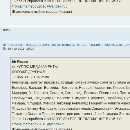
Энплейт спрайсел И МНОГОЕ ДРУГОЕ ПРЕДЛОЖЕНИЕ В ЛИЧКУ!
/
roma.mamedov2016@yandex.ru
/
(Выезжаем в любые города России.)
Гость
Re: ПОКУПАЮ - ЛЮБЫЕ ЛЕКАРСТВА ПО ВАШИ ЦЕНА ВСЕ РОССИЙ... 89663017084 ( Д
С
26 ноя 2016, 15:00
о
о
б
Ромаа:
щ
е
КУПЛЮ МЕДИКАМЕНТЫ....
н
ДОРОЖЕ ДРУГИХ !!!
и
е
‪+7 966 301 70 84‬ Рома
Ремикейд, калетру, презисту, труваду ,сутент хумира зомета тутабин
Бонефос, Вальцит, Велкейд, , Вотриент, Неорал, Герцептин, Гливек, Зи
Мирцера, Майфортик, Октагам, Октреотид, Пегасис, Пегие трон, Пента
Рибомустин, Сандиммун, Селлсепт, Симдакс, Симулект, Спрайсел, Сутен
Фемара, Флудара, ХумираНексавар Ревлимид Герцептин Алимта Авас
Флудара Зитига Фазлодекс Треосульфан медак Сандостатин Эксиджад
Таксотер Октагам Пегасис пегинтрон рекормон тайверб тасигна Элок
Энплейт спрайсел И МНОГОЕ ДРУГОЕ ПРЕДЛОЖЕНИЕ В ЛИЧКУ!
/
roma.mamedov2016@yandex.ru
/
(Выезжаем в любые города России.)