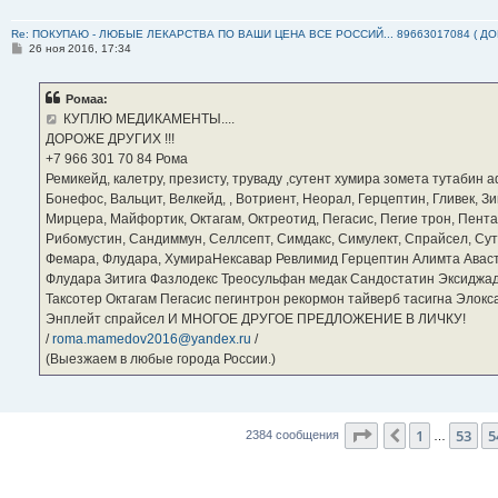
Re: ПОКУПАЮ - ЛЮБЫЕ ЛЕКАРСТВА ПО ВАШИ ЦЕНА ВСЕ РОССИЙ... 89663017084 ( Д
С
26 ноя 2016, 17:34
о
о
б
Ромаа:
щ
е
КУПЛЮ МЕДИКАМЕНТЫ....
н
ДОРОЖЕ ДРУГИХ !!!
и
е
‪+7 966 301 70 84‬ Рома
Ремикейд, калетру, презисту, труваду ,сутент хумира зомета тутабин
Бонефос, Вальцит, Велкейд, , Вотриент, Неорал, Герцептин, Гливек, Зи
Мирцера, Майфортик, Октагам, Октреотид, Пегасис, Пегие трон, Пента
Рибомустин, Сандиммун, Селлсепт, Симдакс, Симулект, Спрайсел, Сутен
Фемара, Флудара, ХумираНексавар Ревлимид Герцептин Алимта Авас
Флудара Зитига Фазлодекс Треосульфан медак Сандостатин Эксиджад
Таксотер Октагам Пегасис пегинтрон рекормон тайверб тасигна Элок
Энплейт спрайсел И МНОГОЕ ДРУГОЕ ПРЕДЛОЖЕНИЕ В ЛИЧКУ!
/
roma.mamedov2016@yandex.ru
/
(Выезжаем в любые города России.)
Страница
55
из
2
1
53
5
Пред.
2384 сообщения
…