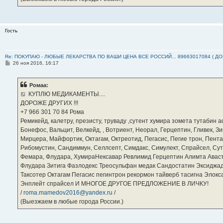
Гость
Re: ПОКУПАЮ - ЛЮБЫЕ ЛЕКАРСТВА ПО ВАШИ ЦЕНА ВСЕ РОССИЙ... 89663017084 ( Д
С
26 ноя 2016, 16:17
о
о
б
Ромаа:
щ
е
КУПЛЮ МЕДИКАМЕНТЫ....
н
ДОРОЖЕ ДРУГИХ !!!
и
е
‪+7 966 301 70 84‬ Рома
Ремикейд, калетру, презисту, труваду ,сутент хумира зомета тутабин
Бонефос, Вальцит, Велкейд, , Вотриент, Неорал, Герцептин, Гливек, Зи
Мирцера, Майфортик, Октагам, Октреотид, Пегасис, Пегие трон, Пента
Рибомустин, Сандиммун, Селлсепт, Симдакс, Симулект, Спрайсел, Сутен
Фемара, Флудара, ХумираНексавар Ревлимид Герцептин Алимта Авас
Флудара Зитига Фазлодекс Треосульфан медак Сандостатин Эксиджад
Таксотер Октагам Пегасис пегинтрон рекормон тайверб тасигна Элок
Энплейт спрайсел И МНОГОЕ ДРУГОЕ ПРЕДЛОЖЕНИЕ В ЛИЧКУ!
/
roma.mamedov2016@yandex.ru
/
(Выезжаем в любые города России.)