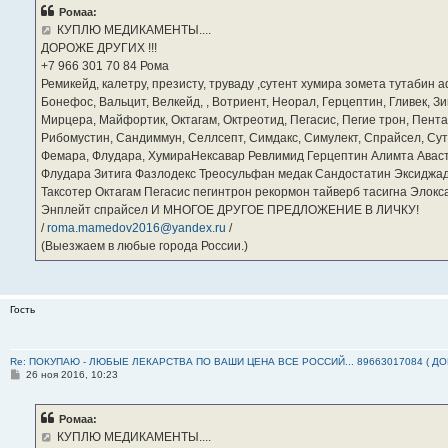
б
Ромаа:
щ
е
КУПЛЮ МЕДИКАМЕНТЫ....
н
ДОРОЖЕ ДРУГИХ !!!
и
е
‪+7 966 301 70 84‬ Рома
Ремикейд, калетру, презисту, труваду ,сутент хумира зомета тутабин
Бонефос, Вальцит, Велкейд, , Вотриент, Неорал, Герцептин, Гливек, Зи
Мирцера, Майфортик, Октагам, Октреотид, Пегасис, Пегие трон, Пента
Рибомустин, Сандиммун, Селлсепт, Симдакс, Симулект, Спрайсел, Сутен
Фемара, Флудара, ХумираНексавар Ревлимид Герцептин Алимта Авас
Флудара Зитига Фазлодекс Треосульфан медак Сандостатин Эксиджад
Таксотер Октагам Пегасис пегинтрон рекормон тайверб тасигна Элок
Энплейт спрайсел И МНОГОЕ ДРУГОЕ ПРЕДЛОЖЕНИЕ В ЛИЧКУ!
/
roma.mamedov2016@yandex.ru
/
(Выезжаем в любые города России.)
Гость
Re: ПОКУПАЮ - ЛЮБЫЕ ЛЕКАРСТВА ПО ВАШИ ЦЕНА ВСЕ РОССИЙ... 89663017084 ( Д
С
26 ноя 2016, 10:23
о
о
б
Ромаа:
щ
е
КУПЛЮ МЕДИКАМЕНТЫ....
н