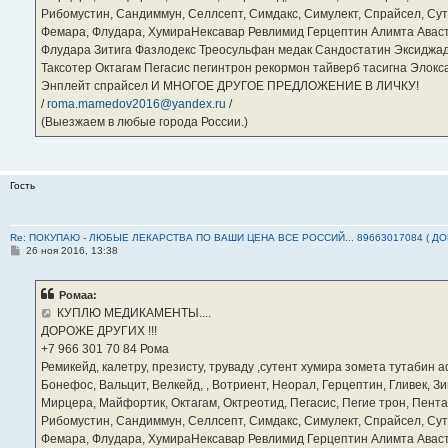
Рибомустин, Сандиммун, Селлсепт, Симдакс, Симулект, Спрайсел, Сутен
Фемара, Флудара, ХумираНексавар Ревлимид Герцептин Алимта Авас
Флудара Зитига Фазлодекс Треосульфан медак Сандостатин Эксиджад
Таксотер Октагам Пегасис пегинтрон рекормон тайверб тасигна Элок
Энплейт спрайсел И МНОГОЕ ДРУГОЕ ПРЕДЛОЖЕНИЕ В ЛИЧКУ!
/
roma.mamedov2016@yandex.ru
/
(Выезжаем в любые города России.)
Гость
Re: ПОКУПАЮ - ЛЮБЫЕ ЛЕКАРСТВА ПО ВАШИ ЦЕНА ВСЕ РОССИЙ... 89663017084 ( Д
С
26 ноя 2016, 13:38
о
о
б
Ромаа:
щ
е
КУПЛЮ МЕДИКАМЕНТЫ....
н
ДОРОЖЕ ДРУГИХ !!!
и
е
‪+7 966 301 70 84‬ Рома
Ремикейд, калетру, презисту, труваду ,сутент хумира зомета тутабин
Бонефос, Вальцит, Велкейд, , Вотриент, Неорал, Герцептин, Гливек, Зи
Мирцера, Майфортик, Октагам, Октреотид, Пегасис, Пегие трон, Пента
Рибомустин, Сандиммун, Селлсепт, Симдакс, Симулект, Спрайсел, Сутен
Фемара, Флудара, ХумираНексавар Ревлимид Герцептин Алимта Авас