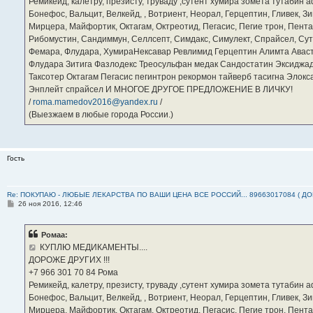
Ремикейд, калетру, презисту, труваду ,сутент хумира зомета тутабин
Бонефос, Вальцит, Велкейд, , Вотриент, Неорал, Герцептин, Гливек, Зи
Мирцера, Майфортик, Октагам, Октреотид, Пегасис, Пегие трон, Пента
Рибомустин, Сандиммун, Селлсепт, Симдакс, Симулект, Спрайсел, Сутен
Фемара, Флудара, ХумираНексавар Ревлимид Герцептин Алимта Авас
Флудара Зитига Фазлодекс Треосульфан медак Сандостатин Эксиджад
Таксотер Октагам Пегасис пегинтрон рекормон тайверб тасигна Элок
Энплейт спрайсел И МНОГОЕ ДРУГОЕ ПРЕДЛОЖЕНИЕ В ЛИЧКУ!
/
roma.mamedov2016@yandex.ru
/
(Выезжаем в любые города России.)
Гость
Re: ПОКУПАЮ - ЛЮБЫЕ ЛЕКАРСТВА ПО ВАШИ ЦЕНА ВСЕ РОССИЙ... 89663017084 ( Д
С
26 ноя 2016, 12:46
о
о
б
Ромаа:
щ
е
КУПЛЮ МЕДИКАМЕНТЫ....
н
ДОРОЖЕ ДРУГИХ !!!
и
е
‪+7 966 301 70 84‬ Рома
Ремикейд, калетру, презисту, труваду ,сутент хумира зомета тутабин
Бонефос, Вальцит, Велкейд, , Вотриент, Неорал, Герцептин, Гливек, Зи
Мирцера, Майфортик, Октагам, Октреотид, Пегасис, Пегие трон, Пента