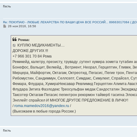
Гость
Re: ПОКУПАЮ - ЛЮБЫЕ ЛЕКАРСТВА ПО ВАШИ ЦЕНА ВСЕ РОССИЙ... 89663017084 ( Д
С
26 ноя 2016, 16:56
о
о
б
Ромаа:
щ
е
КУПЛЮ МЕДИКАМЕНТЫ....
н
ДОРОЖЕ ДРУГИХ !!!
и
е
‪+7 966 301 70 84‬ Рома
Ремикейд, калетру, презисту, труваду ,сутент хумира зомета тутабин
Бонефос, Вальцит, Велкейд, , Вотриент, Неорал, Герцептин, Гливек, Зи
Мирцера, Майфортик, Октагам, Октреотид, Пегасис, Пегие трон, Пента
Рибомустин, Сандиммун, Селлсепт, Симдакс, Симулект, Спрайсел, Сутен
Фемара, Флудара, ХумираНексавар Ревлимид Герцептин Алимта Авас
Флудара Зитига Фазлодекс Треосульфан медак Сандостатин Эксиджад
Таксотер Октагам Пегасис пегинтрон рекормон тайверб тасигна Элок
Энплейт спрайсел И МНОГОЕ ДРУГОЕ ПРЕДЛОЖЕНИЕ В ЛИЧКУ!
/
roma.mamedov2016@yandex.ru
/
(Выезжаем в любые города России.)
Гость