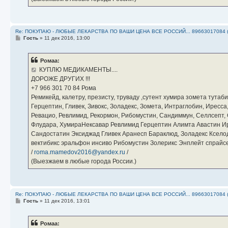
Re: ПОКУПАЮ - ЛЮБЫЕ ЛЕКАРСТВА ПО ВАШИ ЦЕНА ВСЕ РОССИЙ... 89663017084 
С
Гость
»
11 дек 2016, 13:00
о
о
б
Ромаа:
щ
е
КУПЛЮ МЕДИКАМЕНТЫ....
н
ДОРОЖЕ ДРУГИХ !!!
и
е
‪+7 966 301 70 84‬ Рома
Ремикейд, калетру, презисту, труваду ,сутент хумира зомета тута
Герцептин, Гливек, Зивокс, Золадекс, Зомета, Интраглобин, Иресс
Ревацио, Ревлимид, Рекормон, Рибомустин, Сандиммун, Селлсепт, Си
Флудара, ХумираНексавар Ревлимид Герцептин Алимта Авастин И
Сандостатин Эксиджад Гливек Аранесп Бараклюд, Золадекс Кселод
вектибикс эральфон инсиво Рибомустин Золерикс Энплейт спр
/
roma.mamedov2016@yandex.ru
/
(Выезжаем в любые города России.)
Re: ПОКУПАЮ - ЛЮБЫЕ ЛЕКАРСТВА ПО ВАШИ ЦЕНА ВСЕ РОССИЙ... 89663017084 
С
Гость
»
11 дек 2016, 13:01
о
о
б
Ромаа:
щ