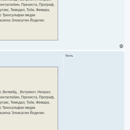
ч
 Пентаглобин, Презиста, Програф,
а
утакс, Темодал, Тоби, Фемара,
л
у
с Треосульфан медак
тасигна Элоксатин Йоделис
В
е
р
Гость
н
у
т
ь
с
я
к
н
а
, Велкейд, , Вотриент, Неорал,
ч
 Пентаглобин, Презиста, Програф,
а
утакс, Темодал, Тоби, Фемара,
л
у
с Треосульфан медак
тасигна Элоксатин Йоделис