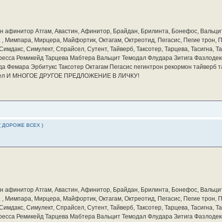
бин афинитор Атгам, Авастин, Афинитор, Брайдан, Брилинта, Бонефос, Вальцит
а, , Мимпара, Мирцера, Майфортик, Октагам, Октреотид, Пегасис, Пегие трон,
мдакс, Симулект, Спрайсел, Сутент, Тайверб, Таксотер, Тарцева, Тасигна, Та
ресса Ремикейд Тарцева Мабтера Вальцит Темодал Флудара Зитига Фазлодек
а Фемара Эрбитукс Таксотер Октагам Пегасис пегинтрон рекормон тайверб 
айсел И МНОГОЕ ДРУГОЕ ПРЕДЛОЖЕНИЕ В ЛИЧКУ!
( ДОРОЖЕ ВСЕХ )
бин афинитор Атгам, Авастин, Афинитор, Брайдан, Брилинта, Бонефос, Вальцит
а, , Мимпара, Мирцера, Майфортик, Октагам, Октреотид, Пегасис, Пегие трон,
мдакс, Симулект, Спрайсел, Сутент, Тайверб, Таксотер, Тарцева, Тасигна, Та
ресса Ремикейд Тарцева Мабтера Вальцит Темодал Флудара Зитига Фазлодек