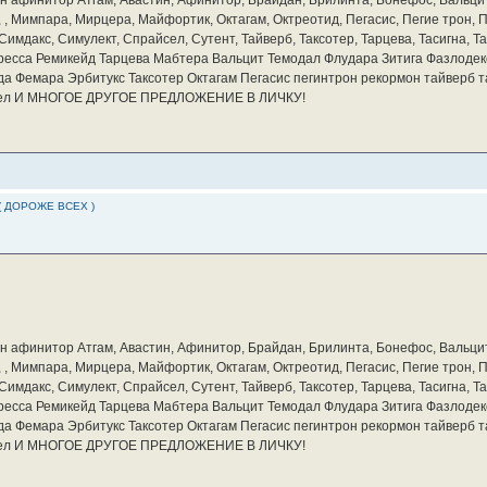
а, , Мимпара, Мирцера, Майфортик, Октагам, Октреотид, Пегасис, Пегие трон,
мдакс, Симулект, Спрайсел, Сутент, Тайверб, Таксотер, Тарцева, Тасигна, Та
ресса Ремикейд Тарцева Мабтера Вальцит Темодал Флудара Зитига Фазлодек
а Фемара Эрбитукс Таксотер Октагам Пегасис пегинтрон рекормон тайверб 
айсел И МНОГОЕ ДРУГОЕ ПРЕДЛОЖЕНИЕ В ЛИЧКУ!
( ДОРОЖЕ ВСЕХ )
бин афинитор Атгам, Авастин, Афинитор, Брайдан, Брилинта, Бонефос, Вальцит
а, , Мимпара, Мирцера, Майфортик, Октагам, Октреотид, Пегасис, Пегие трон,
мдакс, Симулект, Спрайсел, Сутент, Тайверб, Таксотер, Тарцева, Тасигна, Та
ресса Ремикейд Тарцева Мабтера Вальцит Темодал Флудара Зитига Фазлодек
а Фемара Эрбитукс Таксотер Октагам Пегасис пегинтрон рекормон тайверб 
айсел И МНОГОЕ ДРУГОЕ ПРЕДЛОЖЕНИЕ В ЛИЧКУ!