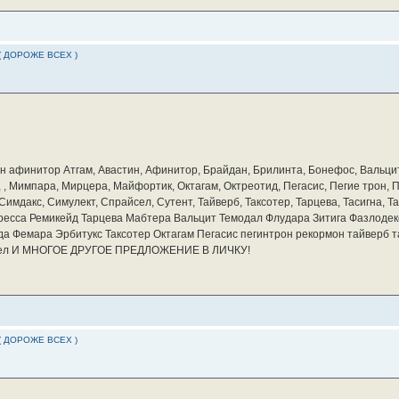
( ДОРОЖЕ ВСЕХ )
бин афинитор Атгам, Авастин, Афинитор, Брайдан, Брилинта, Бонефос, Вальцит
а, , Мимпара, Мирцера, Майфортик, Октагам, Октреотид, Пегасис, Пегие трон,
мдакс, Симулект, Спрайсел, Сутент, Тайверб, Таксотер, Тарцева, Тасигна, Та
ресса Ремикейд Тарцева Мабтера Вальцит Темодал Флудара Зитига Фазлодек
а Фемара Эрбитукс Таксотер Октагам Пегасис пегинтрон рекормон тайверб 
айсел И МНОГОЕ ДРУГОЕ ПРЕДЛОЖЕНИЕ В ЛИЧКУ!
( ДОРОЖЕ ВСЕХ )