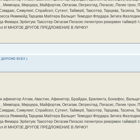
а, , Мимпара, Мирцера, Майфортик, Октагам, Октреотид, Пегасис, Пегие трон,
мдакс, Симулект, Спрайсел, Сутент, Тайверб, Таксотер, Тарцева, Тасигна, Та
ресса Ремикейд Тарцева Мабтера Вальцит Темодал Флудара Зитига Фазлодек
а Фемара Эрбитукс Таксотер Октагам Пегасис пегинтрон рекормон тайверб 
айсел И МНОГОЕ ДРУГОЕ ПРЕДЛОЖЕНИЕ В ЛИЧКУ!
( ДОРОЖЕ ВСЕХ )
бин афинитор Атгам, Авастин, Афинитор, Брайдан, Брилинта, Бонефос, Вальцит
а, , Мимпара, Мирцера, Майфортик, Октагам, Октреотид, Пегасис, Пегие трон,
мдакс, Симулект, Спрайсел, Сутент, Тайверб, Таксотер, Тарцева, Тасигна, Та
ресса Ремикейд Тарцева Мабтера Вальцит Темодал Флудара Зитига Фазлодек
а Фемара Эрбитукс Таксотер Октагам Пегасис пегинтрон рекормон тайверб 
айсел И МНОГОЕ ДРУГОЕ ПРЕДЛОЖЕНИЕ В ЛИЧКУ!