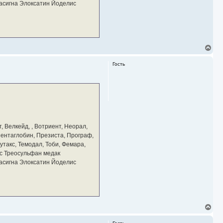
тасигна Элоксатин Йоделис
В
е
р
Гость
н
у
т
ь
с
я
к
н
а
, Велкейд, , Вотриент, Неорал,
ч
 Пентаглобин, Презиста, Програф,
а
утакс, Темодал, Тоби, Фемара,
л
у
с Треосульфан медак
тасигна Элоксатин Йоделис
В
е
р