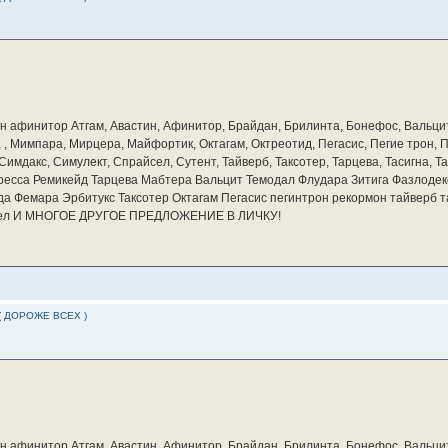
бин афинитор Атгам, Авастин, Афинитор, Брайдан, Брилинта, Бонефос, Вальцит
а, , Мимпара, Мирцера, Майфортик, Октагам, Октреотид, Пегасис, Пегие трон,
мдакс, Симулект, Спрайсел, Сутент, Тайверб, Таксотер, Тарцева, Тасигна, Та
ресса Ремикейд Тарцева Мабтера Вальцит Темодал Флудара Зитига Фазлодек
а Фемара Эрбитукс Таксотер Октагам Пегасис пегинтрон рекормон тайверб 
айсел И МНОГОЕ ДРУГОЕ ПРЕДЛОЖЕНИЕ В ЛИЧКУ!
( ДОРОЖЕ ВСЕХ )
бин афинитор Атгам, Авастин, Афинитор, Брайдан, Брилинта, Бонефос, Вальцит