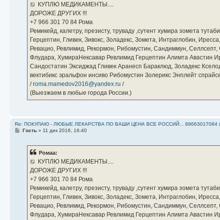
е
КУПЛЮ МЕДИКАМЕНТЫ....
н
ДОРОЖЕ ДРУГИХ !!!
и
е
‪+7 966 301 70 84‬ Рома
Ремикейд, калетру, презисту, труваду ,сутент хумира зомета тута
Герцептин, Гливек, Зивокс, Золадекс, Зомета, Интраглобин, Иресс
Ревацио, Ревлимид, Рекормон, Рибомустин, Сандиммун, Селлсепт, Си
Флудара, ХумираНексавар Ревлимид Герцептин Алимта Авастин И
Сандостатин Эксиджад Гливек Аранесп Бараклюд, Золадекс Кселод
вектибикс эральфон инсиво Рибомустин Золерикс Энплейт спр
/
roma.mamedov2016@yandex.ru
/
(Выезжаем в любые города России.)
Re: ПОКУПАЮ - ЛЮБЫЕ ЛЕКАРСТВА ПО ВАШИ ЦЕНА ВСЕ РОССИЙ... 89663017084 
С
Гость
»
11 дек 2016, 16:40
о
о
б
Ромаа:
щ
е
КУПЛЮ МЕДИКАМЕНТЫ....
н
ДОРОЖЕ ДРУГИХ !!!
и
е
‪+7 966 301 70 84‬ Рома
Ремикейд, калетру, презисту, труваду ,сутент хумира зомета тута
Герцептин, Гливек, Зивокс, Золадекс, Зомета, Интраглобин, Иресс
Ревацио, Ревлимид, Рекормон, Рибомустин, Сандиммун, Селлсепт, Си
Флудара, ХумираНексавар Ревлимид Герцептин Алимта Авастин И