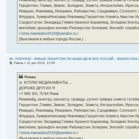
Герцептин, Гливек, Зивокс, Золадекс, Зомета, Интраглобин, Иресс
Ревацио, Ревлимид, Рекормон, Рибомустин, Сандиммун, Селлсепт, Си
Флудара, ХумираНексавар Ревлимид Герцептин Алимта Авастин И
Сандостатин Эксиджад Гливек Аранесп Бараклюд, Золадекс Кселод
вектибикс эральфон инсиво Рибомустин Золерикс Энплейт спр
/
roma.mamedov2016@yandex.ru
/
(Выезжаем в любые города России.)
Re: ПОКУПАЮ - ЛЮБЫЕ ЛЕКАРСТВА ПО ВАШИ ЦЕНА ВСЕ РОССИЙ... 89663017084 
С
Гость
»
11 дек 2016, 12:59
о
о
б
Ромаа:
щ
е
КУПЛЮ МЕДИКАМЕНТЫ....
н
ДОРОЖЕ ДРУГИХ !!!
и
е
‪+7 966 301 70 84‬ Рома
Ремикейд, калетру, презисту, труваду ,сутент хумира зомета тута
Герцептин, Гливек, Зивокс, Золадекс, Зомета, Интраглобин, Иресс
Ревацио, Ревлимид, Рекормон, Рибомустин, Сандиммун, Селлсепт, Си
Флудара, ХумираНексавар Ревлимид Герцептин Алимта Авастин И
Сандостатин Эксиджад Гливек Аранесп Бараклюд, Золадекс Кселод
вектибикс эральфон инсиво Рибомустин Золерикс Энплейт спр
/
roma.mamedov2016@yandex.ru
/
(Выезжаем в любые города России.)