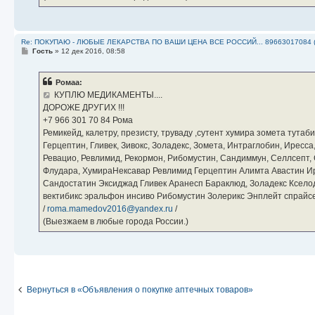
Re: ПОКУПАЮ - ЛЮБЫЕ ЛЕКАРСТВА ПО ВАШИ ЦЕНА ВСЕ РОССИЙ... 89663017084 
С
Гость
»
12 дек 2016, 08:58
о
о
б
Ромаа:
щ
е
КУПЛЮ МЕДИКАМЕНТЫ....
н
ДОРОЖЕ ДРУГИХ !!!
и
е
‪+7 966 301 70 84‬ Рома
Ремикейд, калетру, презисту, труваду ,сутент хумира зомета тута
Герцептин, Гливек, Зивокс, Золадекс, Зомета, Интраглобин, Иресс
Ревацио, Ревлимид, Рекормон, Рибомустин, Сандиммун, Селлсепт, Си
Флудара, ХумираНексавар Ревлимид Герцептин Алимта Авастин И
Сандостатин Эксиджад Гливек Аранесп Бараклюд, Золадекс Кселод
вектибикс эральфон инсиво Рибомустин Золерикс Энплейт спр
/
roma.mamedov2016@yandex.ru
/
(Выезжаем в любые города России.)
Вернуться в «Объявления о покупке аптечных товаров»