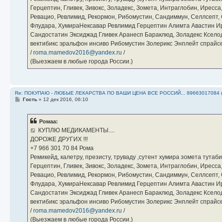
Герцептин, Гливек, Зивокс, Золадекс, Зомета, Интраглобин, Иресс
Ревацио, Ревлимид, Рекормон, Рибомустин, Сандиммун, Селлсепт, Си
Флудара, ХумираНексавар Ревлимид Герцептин Алимта Авастин И
Сандостатин Эксиджад Гливек Аранесп Бараклюд, Золадекс Кселод
вектибикс эральфон инсиво Рибомустин Золерикс Энплейт спр
/
roma.mamedov2016@yandex.ru
/
(Выезжаем в любые города России.)
Re: ПОКУПАЮ - ЛЮБЫЕ ЛЕКАРСТВА ПО ВАШИ ЦЕНА ВСЕ РОССИЙ... 89663017084 
С
Гость
»
12 дек 2016, 06:10
о
о
б
Ромаа:
щ
е
КУПЛЮ МЕДИКАМЕНТЫ....
н
ДОРОЖЕ ДРУГИХ !!!
и
е
‪+7 966 301 70 84‬ Рома
Ремикейд, калетру, презисту, труваду ,сутент хумира зомета тута
Герцептин, Гливек, Зивокс, Золадекс, Зомета, Интраглобин, Иресс
Ревацио, Ревлимид, Рекормон, Рибомустин, Сандиммун, Селлсепт, Си
Флудара, ХумираНексавар Ревлимид Герцептин Алимта Авастин И
Сандостатин Эксиджад Гливек Аранесп Бараклюд, Золадекс Кселод
вектибикс эральфон инсиво Рибомустин Золерикс Энплейт спр
/
roma.mamedov2016@yandex.ru
/
(Выезжаем в любые города России.)