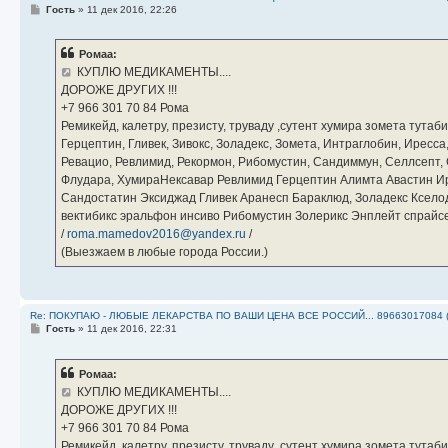
С
Гость
»
11 дек 2016, 22:26
о
о
б
Ромаа:
щ
е
КУПЛЮ МЕДИКАМЕНТЫ....
н
ДОРОЖЕ ДРУГИХ !!!
и
е
‪+7 966 301 70 84‬ Рома
Ремикейд, калетру, презисту, труваду ,сутент хумира зомета тута
Герцептин, Гливек, Зивокс, Золадекс, Зомета, Интраглобин, Иресс
Ревацио, Ревлимид, Рекормон, Рибомустин, Сандиммун, Селлсепт, Си
Флудара, ХумираНексавар Ревлимид Герцептин Алимта Авастин И
Сандостатин Эксиджад Гливек Аранесп Бараклюд, Золадекс Кселод
вектибикс эральфон инсиво Рибомустин Золерикс Энплейт спр
/
roma.mamedov2016@yandex.ru
/
(Выезжаем в любые города России.)
Re: ПОКУПАЮ - ЛЮБЫЕ ЛЕКАРСТВА ПО ВАШИ ЦЕНА ВСЕ РОССИЙ... 89663017084 
С
Гость
»
11 дек 2016, 22:31
о
о
б
Ромаа:
щ
е
КУПЛЮ МЕДИКАМЕНТЫ....
н
ДОРОЖЕ ДРУГИХ !!!
и
е
‪+7 966 301 70 84‬ Рома
Ремикейд, калетру, презисту, труваду ,сутент хумира зомета тута