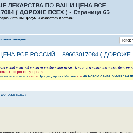
Е ЛЕКАРСТВА ПО ВАШИ ЦЕНА ВСЕ
17084 ( ДОРОЖЕ ВСЕХ ) - Страница 65
варов. Аптечный форум: о лекарствах и аптеках
птечных товаров
НА ВСЕ РОССИЙ... 89663017084 ( ДОРОЖЕ 
орая находится над верхним сообщением темы. Кнопка в настоящее время доступн
аемых по рецепту врача
на новом сайте объявлений
косметика, красота
сайта
Продам даром в Москве
или
( ДОРОЖЕ ВСЕХ )
бин афинитор Атгам, Авастин, Афинитор, Брайдан, Брилинта, Бонефос, Вальцит