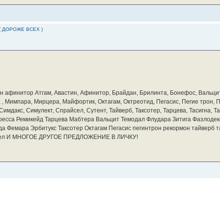
( ДОРОЖЕ ВСЕХ )
бин афинитор Атгам, Авастин, Афинитор, Брайдан, Брилинта, Бонефос, Вальцит
а, , Мимпара, Мирцера, Майфортик, Октагам, Октреотид, Пегасис, Пегие трон,
мдакс, Симулект, Спрайсел, Сутент, Тайверб, Таксотер, Тарцева, Тасигна, Та
ресса Ремикейд Тарцева Мабтера Вальцит Темодал Флудара Зитига Фазлодек
а Фемара Эрбитукс Таксотер Октагам Пегасис пегинтрон рекормон тайверб 
айсел И МНОГОЕ ДРУГОЕ ПРЕДЛОЖЕНИЕ В ЛИЧКУ!