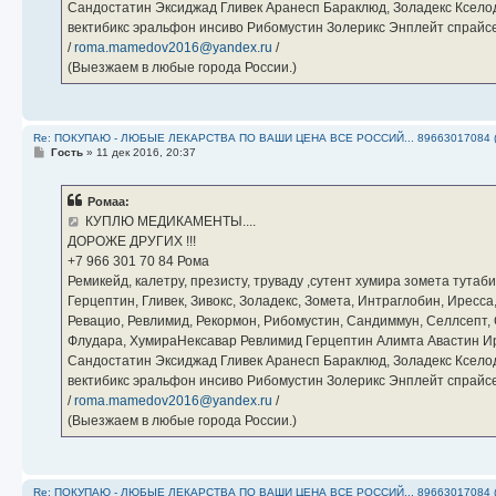
Сандостатин Эксиджад Гливек Аранесп Бараклюд, Золадекс Кселод
вектибикс эральфон инсиво Рибомустин Золерикс Энплейт спр
/
roma.mamedov2016@yandex.ru
/
(Выезжаем в любые города России.)
Re: ПОКУПАЮ - ЛЮБЫЕ ЛЕКАРСТВА ПО ВАШИ ЦЕНА ВСЕ РОССИЙ... 89663017084 
С
Гость
»
11 дек 2016, 20:37
о
о
б
Ромаа:
щ
е
КУПЛЮ МЕДИКАМЕНТЫ....
н
ДОРОЖЕ ДРУГИХ !!!
и
е
‪+7 966 301 70 84‬ Рома
Ремикейд, калетру, презисту, труваду ,сутент хумира зомета тута
Герцептин, Гливек, Зивокс, Золадекс, Зомета, Интраглобин, Иресс
Ревацио, Ревлимид, Рекормон, Рибомустин, Сандиммун, Селлсепт, Си
Флудара, ХумираНексавар Ревлимид Герцептин Алимта Авастин И
Сандостатин Эксиджад Гливек Аранесп Бараклюд, Золадекс Кселод
вектибикс эральфон инсиво Рибомустин Золерикс Энплейт спр
/
roma.mamedov2016@yandex.ru
/
(Выезжаем в любые города России.)
Re: ПОКУПАЮ - ЛЮБЫЕ ЛЕКАРСТВА ПО ВАШИ ЦЕНА ВСЕ РОССИЙ... 89663017084 