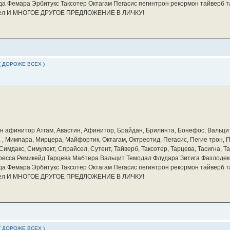
а Фемара Эрбитукс Таксотер Октагам Пегасис пегинтрон рекормон тайверб 
айсел И МНОГОЕ ДРУГОЕ ПРЕДЛОЖЕНИЕ В ЛИЧКУ!
( ДОРОЖЕ ВСЕХ )
бин афинитор Атгам, Авастин, Афинитор, Брайдан, Брилинта, Бонефос, Вальцит
а, , Мимпара, Мирцера, Майфортик, Октагам, Октреотид, Пегасис, Пегие трон,
мдакс, Симулект, Спрайсел, Сутент, Тайверб, Таксотер, Тарцева, Тасигна, Та
ресса Ремикейд Тарцева Мабтера Вальцит Темодал Флудара Зитига Фазлодек
а Фемара Эрбитукс Таксотер Октагам Пегасис пегинтрон рекормон тайверб 
айсел И МНОГОЕ ДРУГОЕ ПРЕДЛОЖЕНИЕ В ЛИЧКУ!
( ДОРОЖЕ ВСЕХ )