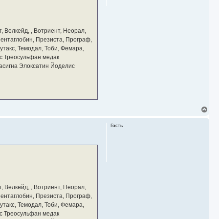
с
я
к
н
а
, Велкейд, , Вотриент, Неорал,
ч
 Пентаглобин, Презиста, Програф,
а
утакс, Темодал, Тоби, Фемара,
л
у
с Треосульфан медак
тасигна Элоксатин Йоделис
В
е
р
Гость
н
у
т
ь
с
я
к
н
а
, Велкейд, , Вотриент, Неорал,
ч
 Пентаглобин, Презиста, Програф,
а
утакс, Темодал, Тоби, Фемара,
л
у
с Треосульфан медак