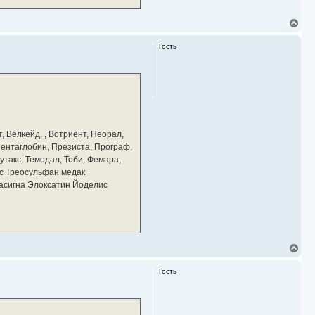
В
е
р
Гость
н
у
т
ь
с
я
к
н
а
, Велкейд, , Вотриент, Неорал,
ч
 Пентаглобин, Презиста, Програф,
а
утакс, Темодал, Тоби, Фемара,
л
у
с Треосульфан медак
тасигна Элоксатин Йоделис
В
е
р
Гость
н
у
т
ь