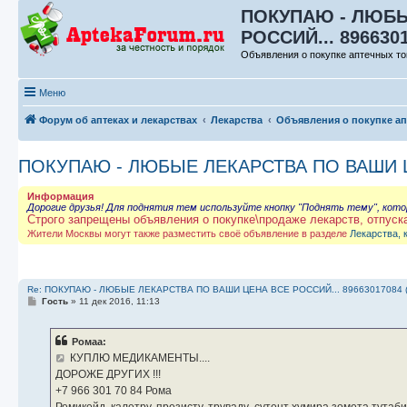
ПОКУПАЮ - ЛЮБЫ
РОССИЙ... 896630
Объявления о покупке аптечных то
Меню
Форум об аптеках и лекарствах
Лекарства
Объявления о покупке а
ПОКУПАЮ - ЛЮБЫЕ ЛЕКАРСТВА ПО ВАШИ ЦЕ
Информация
Дорогие друзья! Для поднятия тем используйте кнопку "Поднять тему", кот
Строго запрещены объявления о покупке\продаже лекарств, отпуск
Жители Москвы могут также разместить своё объявление в разделе
Лекарства, 
Re: ПОКУПАЮ - ЛЮБЫЕ ЛЕКАРСТВА ПО ВАШИ ЦЕНА ВСЕ РОССИЙ... 89663017084 
С
Гость
»
11 дек 2016, 11:13
о
о
б
Ромаа:
щ
е
КУПЛЮ МЕДИКАМЕНТЫ....
н
ДОРОЖЕ ДРУГИХ !!!
и
е
‪+7 966 301 70 84‬ Рома
Ремикейд, калетру, презисту, труваду ,сутент хумира зомета тута