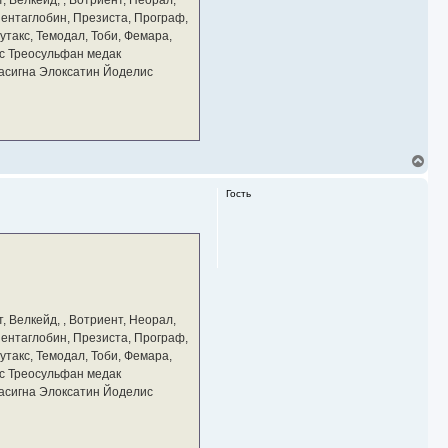
 Пентаглобин, Презиста, Програф,
утакс, Темодал, Тоби, Фемара,
с Треосульфан медак
тасигна Элоксатин Йоделис
В
е
р
Гость
н
у
т
ь
с
я
к
н
а
, Велкейд, , Вотриент, Неорал,
ч
 Пентаглобин, Презиста, Програф,
а
утакс, Темодал, Тоби, Фемара,
л
у
с Треосульфан медак
тасигна Элоксатин Йоделис