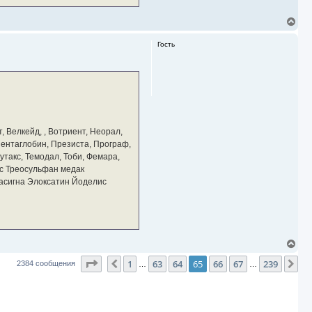
В
е
р
Гость
н
у
т
ь
с
я
к
н
а
, Велкейд, , Вотриент, Неорал,
ч
 Пентаглобин, Презиста, Програф,
а
утакс, Темодал, Тоби, Фемара,
л
у
с Треосульфан медак
тасигна Элоксатин Йоделис
В
е
Страница
65
из
239
1
63
64
65
66
67
239
р
Пред.
Сл
2384 сообщения
…
…
н
у
т
ь
с