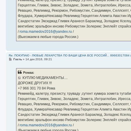
Герцептин, Гливек, Зивокс, Золадекс, Зомета, Интраглобин, Иресс
Ревацио, Ревлимид, Рекормон, Рибомустин, Сандиммун, Селлсепт, Си
Флудара, ХумираНексавар Ревлимид Герцептин Алимта Авастин И
Сандостатин Эксиджад Гливек Аранесп Бараклюд, Золадекс Кселод
вектибикс эральфон инсиво Рибомустин Золерикс Энплейт спр
/
roma.mamedov2016@yandex.ru
/
(Выезжаем в любые города России.)
Re: ПОКУПАЮ - ЛЮБЫЕ ЛЕКАРСТВА ПО ВАШИ ЦЕНА ВСЕ РОССИЙ... 89663017084 
С
Гость
»
14 дек 2016, 09:21
о
о
б
Ромаа:
щ
е
КУПЛЮ МЕДИКАМЕНТЫ....
н
ДОРОЖЕ ДРУГИХ !!!
и
е
‪+7 966 301 70 84‬ Рома
Ремикейд, калетру, презисту, труваду ,сутент хумира зомета тута
Герцептин, Гливек, Зивокс, Золадекс, Зомета, Интраглобин, Иресс
Ревацио, Ревлимид, Рекормон, Рибомустин, Сандиммун, Селлсепт, Си
Флудара, ХумираНексавар Ревлимид Герцептин Алимта Авастин И
Сандостатин Эксиджад Гливек Аранесп Бараклюд, Золадекс Кселод
вектибикс эральфон инсиво Рибомустин Золерикс Энплейт спр
/
roma.mamedov2016@yandex.ru
/
(Выезжаем в любые города России.)