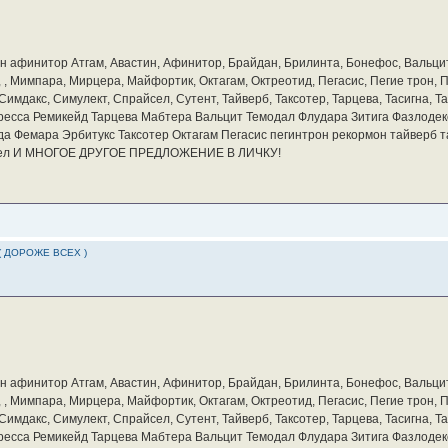
бин афинитор Атгам, Авастин, Афинитор, Брайдан, Брилинта, Бонефос, Вальцит
а, , Мимпара, Мирцера, Майфортик, Октагам, Октреотид, Пегасис, Пегие трон,
мдакс, Симулект, Спрайсел, Сутент, Тайверб, Таксотер, Тарцева, Тасигна, Та
ресса Ремикейд Тарцева Мабтера Вальцит Темодал Флудара Зитига Фазлодек
а Фемара Эрбитукс Таксотер Октагам Пегасис пегинтрон рекормон тайверб 
айсел И МНОГОЕ ДРУГОЕ ПРЕДЛОЖЕНИЕ В ЛИЧКУ!
( ДОРОЖЕ ВСЕХ )
бин афинитор Атгам, Авастин, Афинитор, Брайдан, Брилинта, Бонефос, Вальцит
а, , Мимпара, Мирцера, Майфортик, Октагам, Октреотид, Пегасис, Пегие трон,
мдакс, Симулект, Спрайсел, Сутент, Тайверб, Таксотер, Тарцева, Тасигна, Та
ресса Ремикейд Тарцева Мабтера Вальцит Темодал Флудара Зитига Фазлодек