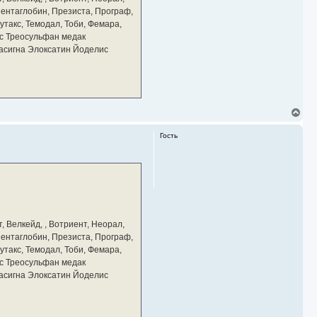
ч
 Пентаглобин, Презиста, Програф,
а
утакс, Темодал, Тоби, Фемара,
л
у
с Треосульфан медак
тасигна Элоксатин Йоделис
В
е
р
Гость
н
у
т
ь
с
я
к
н
а
, Велкейд, , Вотриент, Неорал,
ч
 Пентаглобин, Презиста, Програф,
а
утакс, Темодал, Тоби, Фемара,
л
у
с Треосульфан медак
тасигна Элоксатин Йоделис