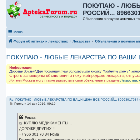
ПОКУПАЮ - ЛЮБЫ
РОССИЙ... 896630
Объявления о покупке аптечных то
Меню
Форум об аптеках и лекарствах
Лекарства
Объявления о покупке а
ПОКУПАЮ - ЛЮБЫЕ ЛЕКАРСТВА ПО ВАШИ ЦЕ
Информация
Дорогие друзья! Для поднятия тем используйте кнопку "Поднять тему", кот
Строго запрещены объявления о покупке\продаже лекарств, отпуск
Жители Москвы могут также разместить своё объявление в разделе
Лекарства, 
Re: ПОКУПАЮ - ЛЮБЫЕ ЛЕКАРСТВА ПО ВАШИ ЦЕНА ВСЕ РОССИЙ... 89663017084 
С
Гость
»
14 дек 2016, 09:19
о
о
б
Ромаа:
щ
е
КУПЛЮ МЕДИКАМЕНТЫ....
н
ДОРОЖЕ ДРУГИХ !!!
и
е
‪+7 966 301 70 84‬ Рома
Ремикейд, калетру, презисту, труваду ,сутент хумира зомета тута