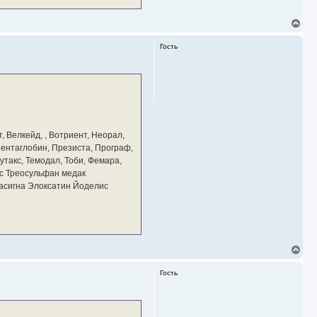
В
е
р
Гость
н
у
т
ь
с
я
к
н
а
, Велкейд, , Вотриент, Неорал,
ч
 Пентаглобин, Презиста, Програф,
а
утакс, Темодал, Тоби, Фемара,
л
у
с Треосульфан медак
тасигна Элоксатин Йоделис
В
е
р
Гость
н
у
т
ь