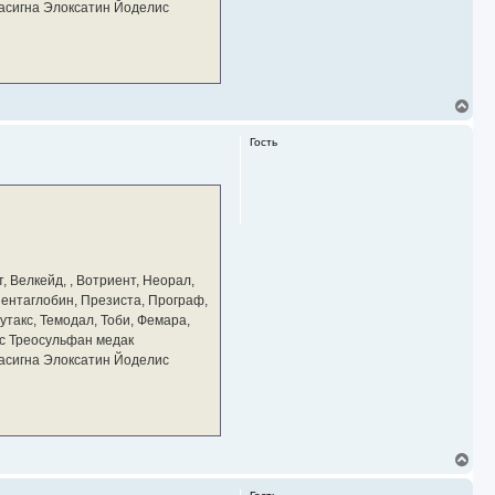
тасигна Элоксатин Йоделис
В
е
р
Гость
н
у
т
ь
с
я
к
н
а
, Велкейд, , Вотриент, Неорал,
ч
 Пентаглобин, Презиста, Програф,
а
утакс, Темодал, Тоби, Фемара,
л
у
с Треосульфан медак
тасигна Элоксатин Йоделис
В
е
р