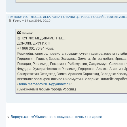
Re: ПОКУПАЮ - ЛЮБЫЕ ЛЕКАРСТВА ПО ВАШИ ЦЕНА ВСЕ РОССИЙ... 89663017084 
С
Гость
»
14 дек 2016, 20:10
о
о
б
Ромаа:
щ
е
КУПЛЮ МЕДИКАМЕНТЫ....
н
ДОРОЖЕ ДРУГИХ !!!
и
е
‪+7 966 301 70 84‬ Рома
Ремикейд, калетру, презисту, труваду ,сутент хумира зомета тута
Герцептин, Гливек, Зивокс, Золадекс, Зомета, Интраглобин, Иресс
Ревацио, Ревлимид, Рекормон, Рибомустин, Сандиммун, Селлсепт, Си
Флудара, ХумираНексавар Ревлимид Герцептин Алимта Авастин И
Сандостатин Эксиджад Гливек Аранесп Бараклюд, Золадекс Кселод
вектибикс эральфон инсиво Рибомустин Золерикс Энплейт спр
/
roma.mamedov2016@yandex.ru
/
(Выезжаем в любые города России.)
Вернуться в «Объявления о покупке аптечных товаров»