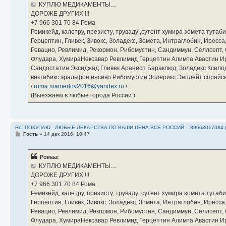
е
КУПЛЮ МЕДИКАМЕНТЫ....
н
ДОРОЖЕ ДРУГИХ !!!
и
е
‪+7 966 301 70 84‬ Рома
Ремикейд, калетру, презисту, труваду ,сутент хумира зомета тута
Герцептин, Гливек, Зивокс, Золадекс, Зомета, Интраглобин, Иресс
Ревацио, Ревлимид, Рекормон, Рибомустин, Сандиммун, Селлсепт, Си
Флудара, ХумираНексавар Ревлимид Герцептин Алимта Авастин И
Сандостатин Эксиджад Гливек Аранесп Бараклюд, Золадекс Кселод
вектибикс эральфон инсиво Рибомустин Золерикс Энплейт спр
/
roma.mamedov2016@yandex.ru
/
(Выезжаем в любые города России.)
Re: ПОКУПАЮ - ЛЮБЫЕ ЛЕКАРСТВА ПО ВАШИ ЦЕНА ВСЕ РОССИЙ... 89663017084 
С
Гость
»
14 дек 2016, 10:47
о
о
б
Ромаа:
щ
е
КУПЛЮ МЕДИКАМЕНТЫ....
н
ДОРОЖЕ ДРУГИХ !!!
и
е
‪+7 966 301 70 84‬ Рома
Ремикейд, калетру, презисту, труваду ,сутент хумира зомета тута
Герцептин, Гливек, Зивокс, Золадекс, Зомета, Интраглобин, Иресс
Ревацио, Ревлимид, Рекормон, Рибомустин, Сандиммун, Селлсепт, Си
Флудара, ХумираНексавар Ревлимид Герцептин Алимта Авастин И