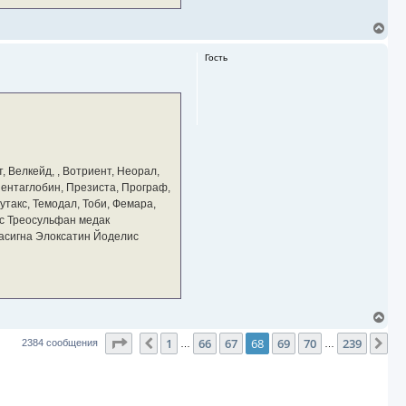
В
е
р
Гость
н
у
т
ь
с
я
к
н
а
, Велкейд, , Вотриент, Неорал,
ч
 Пентаглобин, Презиста, Програф,
а
утакс, Темодал, Тоби, Фемара,
л
у
с Треосульфан медак
тасигна Элоксатин Йоделис
В
е
Страница
68
из
239
1
66
67
68
69
70
239
р
Пред.
Сл
2384 сообщения
…
…
н
у
т
ь
с