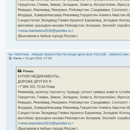
Герцептин, Гливек, Зивокс, Золадекс, Зомета, Интраглобин, Иресс
Ревацио, Ревлимид, Рекормон, Рибомустин, Сандиммун, Селлсепт, Си
Флудара, ХумираНексавар Ревлимид Герцептин Алимта Авастин И
Сандостатин Эксиджад Гливек Аранесп Бараклюд, Золадекс Кселод
вектибикс эральфон инсиво Рибомустин Золерикс Энплейт спр
/
roma.mamedov2016@yandex.ru
/
(Выезжаем в любые города России.)
Re: ПОКУПАЮ - ЛЮБЫЕ ЛЕКАРСТВА ПО ВАШИ ЦЕНА ВСЕ РОССИЙ... 89663017084 
С
Гость
»
14 дек 2016, 17:29
о
о
б
Ромаа:
щ
е
КУПЛЮ МЕДИКАМЕНТЫ....
н
ДОРОЖЕ ДРУГИХ !!!
и
е
‪+7 966 301 70 84‬ Рома
Ремикейд, калетру, презисту, труваду ,сутент хумира зомета тута
Герцептин, Гливек, Зивокс, Золадекс, Зомета, Интраглобин, Иресс
Ревацио, Ревлимид, Рекормон, Рибомустин, Сандиммун, Селлсепт, Си
Флудара, ХумираНексавар Ревлимид Герцептин Алимта Авастин И
Сандостатин Эксиджад Гливек Аранесп Бараклюд, Золадекс Кселод
вектибикс эральфон инсиво Рибомустин Золерикс Энплейт спр
/
roma.mamedov2016@yandex.ru
/
(Выезжаем в любые города России.)