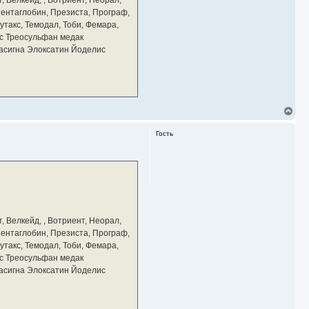
 Пентаглобин, Презиста, Програф,
утакс, Темодал, Тоби, Фемара,
с Треосульфан медак
тасигна Элоксатин Йоделис
В
е
р
Гость
н
у
т
ь
с
я
к
н
а
, Велкейд, , Вотриент, Неорал,
ч
 Пентаглобин, Презиста, Програф,
а
утакс, Темодал, Тоби, Фемара,
л
у
с Треосульфан медак
тасигна Элоксатин Йоделис