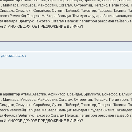
а, , Мимпара, Мирцера, Майфортик, Октагам, Октреотид, Пегасис, Пегие трон,
мдакс, Симулект, Спрайсел, Сутент, Тайверб, Таксотер, Тарцева, Тасигна, Та
ресса Ремикейд Тарцева Мабтера Вальцит Темодал Флудара Зитига Фазлодек
а Фемара Эрбитукс Таксотер Октагам Пегасис пегинтрон рекормон тайверб 
айсел И МНОГОЕ ДРУГОЕ ПРЕДЛОЖЕНИЕ В ЛИЧКУ!
( ДОРОЖЕ ВСЕХ )
бин афинитор Атгам, Авастин, Афинитор, Брайдан, Брилинта, Бонефос, Вальцит
а, , Мимпара, Мирцера, Майфортик, Октагам, Октреотид, Пегасис, Пегие трон,
мдакс, Симулект, Спрайсел, Сутент, Тайверб, Таксотер, Тарцева, Тасигна, Та
ресса Ремикейд Тарцева Мабтера Вальцит Темодал Флудара Зитига Фазлодек
а Фемара Эрбитукс Таксотер Октагам Пегасис пегинтрон рекормон тайверб 
айсел И МНОГОЕ ДРУГОЕ ПРЕДЛОЖЕНИЕ В ЛИЧКУ!