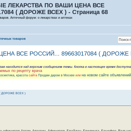
Е ЛЕКАРСТВА ПО ВАШИ ЦЕНА ВСЕ
17084 ( ДОРОЖЕ ВСЕХ ) - Страница 68
варов. Аптечный форум: о лекарствах и аптеках
птечных товаров
НА ВСЕ РОССИЙ... 89663017084 ( ДОРОЖЕ 
орая находится над верхним сообщением темы. Кнопка в настоящее время доступн
аемых по рецепту врача
на новом сайте объявлений
косметика, красота
сайта
Продам даром в Москве
или
( ДОРОЖЕ ВСЕХ )
бин афинитор Атгам, Авастин, Афинитор, Брайдан, Брилинта, Бонефос, Вальцит