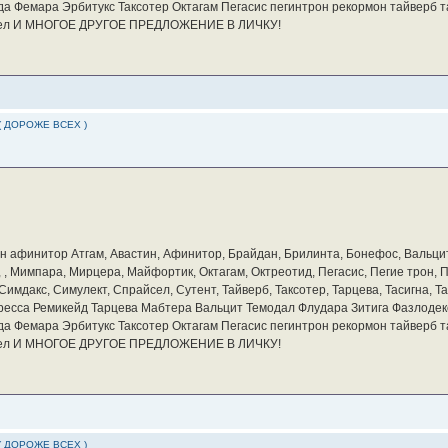
а Фемара Эрбитукс Таксотер Октагам Пегасис пегинтрон рекормон тайверб 
айсел И МНОГОЕ ДРУГОЕ ПРЕДЛОЖЕНИЕ В ЛИЧКУ!
( ДОРОЖЕ ВСЕХ )
бин афинитор Атгам, Авастин, Афинитор, Брайдан, Брилинта, Бонефос, Вальцит
а, , Мимпара, Мирцера, Майфортик, Октагам, Октреотид, Пегасис, Пегие трон,
мдакс, Симулект, Спрайсел, Сутент, Тайверб, Таксотер, Тарцева, Тасигна, Та
ресса Ремикейд Тарцева Мабтера Вальцит Темодал Флудара Зитига Фазлодек
а Фемара Эрбитукс Таксотер Октагам Пегасис пегинтрон рекормон тайверб 
айсел И МНОГОЕ ДРУГОЕ ПРЕДЛОЖЕНИЕ В ЛИЧКУ!
( ДОРОЖЕ ВСЕХ )