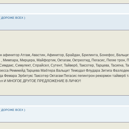
( ДОРОЖЕ ВСЕХ )
бин афинитор Атгам, Авастин, Афинитор, Брайдан, Брилинта, Бонефос, Вальцит
а, , Мимпара, Мирцера, Майфортик, Октагам, Октреотид, Пегасис, Пегие трон,
мдакс, Симулект, Спрайсел, Сутент, Тайверб, Таксотер, Тарцева, Тасигна, Та
ресса Ремикейд Тарцева Мабтера Вальцит Темодал Флудара Зитига Фазлодек
а Фемара Эрбитукс Таксотер Октагам Пегасис пегинтрон рекормон тайверб 
айсел И МНОГОЕ ДРУГОЕ ПРЕДЛОЖЕНИЕ В ЛИЧКУ!
( ДОРОЖЕ ВСЕХ )