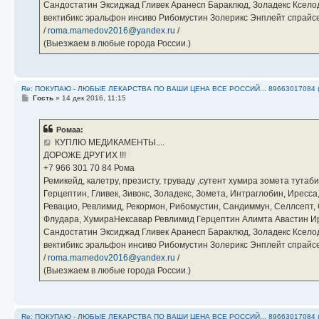
Сандостатин Эксиджад Гливек Аранесп Бараклюд, Золадекс Кселод
вектибикс эральфон инсиво Рибомустин Золерикс Энплейт спр
/
roma.mamedov2016@yandex.ru
/
(Выезжаем в любые города России.)
Re: ПОКУПАЮ - ЛЮБЫЕ ЛЕКАРСТВА ПО ВАШИ ЦЕНА ВСЕ РОССИЙ... 89663017084 
С
Гость
»
14 дек 2016, 11:15
о
о
б
Ромаа:
щ
е
КУПЛЮ МЕДИКАМЕНТЫ....
н
ДОРОЖЕ ДРУГИХ !!!
и
е
‪+7 966 301 70 84‬ Рома
Ремикейд, калетру, презисту, труваду ,сутент хумира зомета тута
Герцептин, Гливек, Зивокс, Золадекс, Зомета, Интраглобин, Иресс
Ревацио, Ревлимид, Рекормон, Рибомустин, Сандиммун, Селлсепт, Си
Флудара, ХумираНексавар Ревлимид Герцептин Алимта Авастин И
Сандостатин Эксиджад Гливек Аранесп Бараклюд, Золадекс Кселод
вектибикс эральфон инсиво Рибомустин Золерикс Энплейт спр
/
roma.mamedov2016@yandex.ru
/
(Выезжаем в любые города России.)
Re: ПОКУПАЮ - ЛЮБЫЕ ЛЕКАРСТВА ПО ВАШИ ЦЕНА ВСЕ РОССИЙ... 89663017084 