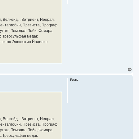
с
я
к
н
а
, Велкейд, , Вотриент, Неорал,
ч
 Пентаглобин, Презиста, Програф,
а
утакс, Темодал, Тоби, Фемара,
л
у
с Треосульфан медак
тасигна Элоксатин Йоделис
В
е
р
Гость
н
у
т
ь
с
я
к
н
а
, Велкейд, , Вотриент, Неорал,
ч
 Пентаглобин, Презиста, Програф,
а
утакс, Темодал, Тоби, Фемара,
л
у
с Треосульфан медак