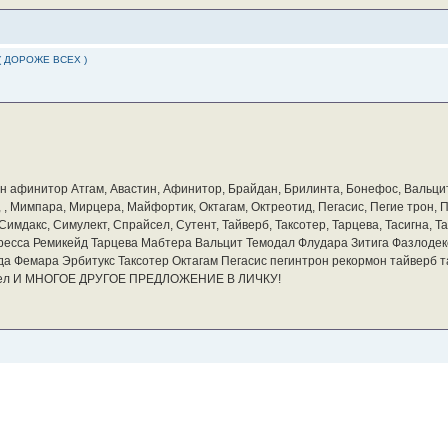
( ДОРОЖЕ ВСЕХ )
бин афинитор Атгам, Авастин, Афинитор, Брайдан, Брилинта, Бонефос, Вальцит
а, , Мимпара, Мирцера, Майфортик, Октагам, Октреотид, Пегасис, Пегие трон,
мдакс, Симулект, Спрайсел, Сутент, Тайверб, Таксотер, Тарцева, Тасигна, Та
ресса Ремикейд Тарцева Мабтера Вальцит Темодал Флудара Зитига Фазлодек
а Фемара Эрбитукс Таксотер Октагам Пегасис пегинтрон рекормон тайверб 
айсел И МНОГОЕ ДРУГОЕ ПРЕДЛОЖЕНИЕ В ЛИЧКУ!