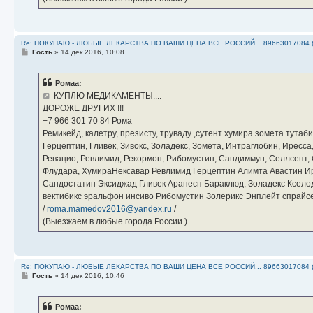
Re: ПОКУПАЮ - ЛЮБЫЕ ЛЕКАРСТВА ПО ВАШИ ЦЕНА ВСЕ РОССИЙ... 89663017084 
С
Гость
»
14 дек 2016, 10:08
о
о
б
Ромаа:
щ
е
КУПЛЮ МЕДИКАМЕНТЫ....
н
ДОРОЖЕ ДРУГИХ !!!
и
е
‪+7 966 301 70 84‬ Рома
Ремикейд, калетру, презисту, труваду ,сутент хумира зомета тута
Герцептин, Гливек, Зивокс, Золадекс, Зомета, Интраглобин, Иресс
Ревацио, Ревлимид, Рекормон, Рибомустин, Сандиммун, Селлсепт, Си
Флудара, ХумираНексавар Ревлимид Герцептин Алимта Авастин И
Сандостатин Эксиджад Гливек Аранесп Бараклюд, Золадекс Кселод
вектибикс эральфон инсиво Рибомустин Золерикс Энплейт спр
/
roma.mamedov2016@yandex.ru
/
(Выезжаем в любые города России.)
Re: ПОКУПАЮ - ЛЮБЫЕ ЛЕКАРСТВА ПО ВАШИ ЦЕНА ВСЕ РОССИЙ... 89663017084 
С
Гость
»
14 дек 2016, 10:46
о
о
б
Ромаа:
щ