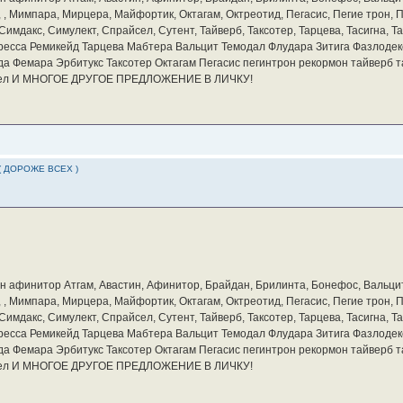
а, , Мимпара, Мирцера, Майфортик, Октагам, Октреотид, Пегасис, Пегие трон,
мдакс, Симулект, Спрайсел, Сутент, Тайверб, Таксотер, Тарцева, Тасигна, Та
ресса Ремикейд Тарцева Мабтера Вальцит Темодал Флудара Зитига Фазлодек
а Фемара Эрбитукс Таксотер Октагам Пегасис пегинтрон рекормон тайверб 
айсел И МНОГОЕ ДРУГОЕ ПРЕДЛОЖЕНИЕ В ЛИЧКУ!
( ДОРОЖЕ ВСЕХ )
бин афинитор Атгам, Авастин, Афинитор, Брайдан, Брилинта, Бонефос, Вальцит
а, , Мимпара, Мирцера, Майфортик, Октагам, Октреотид, Пегасис, Пегие трон,
мдакс, Симулект, Спрайсел, Сутент, Тайверб, Таксотер, Тарцева, Тасигна, Та
ресса Ремикейд Тарцева Мабтера Вальцит Темодал Флудара Зитига Фазлодек
а Фемара Эрбитукс Таксотер Октагам Пегасис пегинтрон рекормон тайверб 
айсел И МНОГОЕ ДРУГОЕ ПРЕДЛОЖЕНИЕ В ЛИЧКУ!