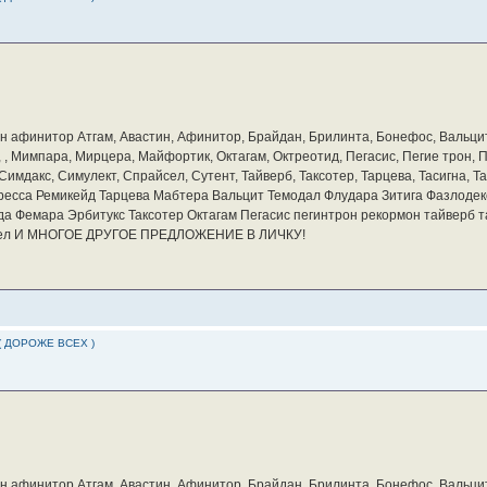
бин афинитор Атгам, Авастин, Афинитор, Брайдан, Брилинта, Бонефос, Вальцит
а, , Мимпара, Мирцера, Майфортик, Октагам, Октреотид, Пегасис, Пегие трон,
мдакс, Симулект, Спрайсел, Сутент, Тайверб, Таксотер, Тарцева, Тасигна, Та
ресса Ремикейд Тарцева Мабтера Вальцит Темодал Флудара Зитига Фазлодек
а Фемара Эрбитукс Таксотер Октагам Пегасис пегинтрон рекормон тайверб 
айсел И МНОГОЕ ДРУГОЕ ПРЕДЛОЖЕНИЕ В ЛИЧКУ!
( ДОРОЖЕ ВСЕХ )
бин афинитор Атгам, Авастин, Афинитор, Брайдан, Брилинта, Бонефос, Вальцит