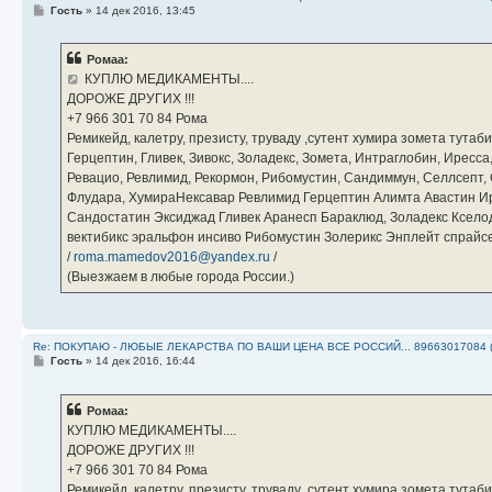
С
Гость
»
14 дек 2016, 13:45
о
о
б
Ромаа:
щ
е
КУПЛЮ МЕДИКАМЕНТЫ....
н
ДОРОЖЕ ДРУГИХ !!!
и
е
‪+7 966 301 70 84‬ Рома
Ремикейд, калетру, презисту, труваду ,сутент хумира зомета тута
Герцептин, Гливек, Зивокс, Золадекс, Зомета, Интраглобин, Иресс
Ревацио, Ревлимид, Рекормон, Рибомустин, Сандиммун, Селлсепт, Си
Флудара, ХумираНексавар Ревлимид Герцептин Алимта Авастин И
Сандостатин Эксиджад Гливек Аранесп Бараклюд, Золадекс Кселод
вектибикс эральфон инсиво Рибомустин Золерикс Энплейт спр
/
roma.mamedov2016@yandex.ru
/
(Выезжаем в любые города России.)
Re: ПОКУПАЮ - ЛЮБЫЕ ЛЕКАРСТВА ПО ВАШИ ЦЕНА ВСЕ РОССИЙ... 89663017084 
С
Гость
»
14 дек 2016, 16:44
о
о
б
Ромаа:
щ
е
КУПЛЮ МЕДИКАМЕНТЫ....
н
ДОРОЖЕ ДРУГИХ !!!
и
е
‪+7 966 301 70 84‬ Рома
Ремикейд, калетру, презисту, труваду ,сутент хумира зомета тута