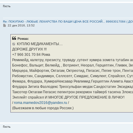
Гость
Re: ПОКУПАЮ - ЛЮБЫЕ ЛЕКАРСТВА ПО ВАШИ ЦЕНА ВСЕ РОССИЙ... 89663017084 ( Д
С
22 дек 2016, 13:52
о
о
б
Ромаа:
щ
е
КУПЛЮ МЕДИКАМЕНТЫ....
н
ДОРОЖЕ ДРУГИХ !!!
и
е
‪+7 966 301 70 84‬ Рома
Ремикейд, калетру, презисту, труваду ,сутент хумира зомета тутабин
Бонефос, Вальцит, Велкейд, , Вотриент, Неорал, Герцептин, Гливек, Зи
Мирцера, Майфортик, Октагам, Октреотид, Пегасис, Пегие трон, Пента
Рибомустин, Сандиммун, Селлсепт, Симдакс, Симулект, Спрайсел, Сутен
Фемара, Флудара, ХумираНексавар Ревлимид Герцептин Алимта Авас
Флудара Зитига Фазлодекс Треосульфан медак Сандостатин Эксиджад
Таксотер Октагам Пегасис пегинтрон рекормон тайверб тасигна Элок
Энплейт спрайсел И МНОГОЕ ДРУГОЕ ПРЕДЛОЖЕНИЕ В ЛИЧКУ!
/
roma.mamedov2016@yandex.ru
/
(Выезжаем в любые города России.)
Гость