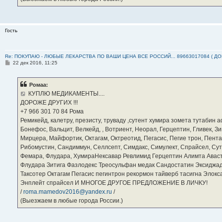
Гость
Re: ПОКУПАЮ - ЛЮБЫЕ ЛЕКАРСТВА ПО ВАШИ ЦЕНА ВСЕ РОССИЙ... 89663017084 ( Д
С
22 дек 2016, 11:25
о
о
б
Ромаа:
щ
е
КУПЛЮ МЕДИКАМЕНТЫ....
н
ДОРОЖЕ ДРУГИХ !!!
и
е
‪+7 966 301 70 84‬ Рома
Ремикейд, калетру, презисту, труваду ,сутент хумира зомета тутабин
Бонефос, Вальцит, Велкейд, , Вотриент, Неорал, Герцептин, Гливек, Зи
Мирцера, Майфортик, Октагам, Октреотид, Пегасис, Пегие трон, Пента
Рибомустин, Сандиммун, Селлсепт, Симдакс, Симулект, Спрайсел, Сутен
Фемара, Флудара, ХумираНексавар Ревлимид Герцептин Алимта Авас
Флудара Зитига Фазлодекс Треосульфан медак Сандостатин Эксиджад
Таксотер Октагам Пегасис пегинтрон рекормон тайверб тасигна Элок
Энплейт спрайсел И МНОГОЕ ДРУГОЕ ПРЕДЛОЖЕНИЕ В ЛИЧКУ!
/
roma.mamedov2016@yandex.ru
/
(Выезжаем в любые города России.)