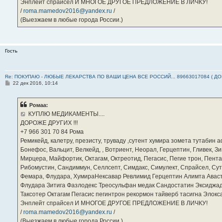
Энплейт спрайсел И МНОГОЕ ДРУГОЕ ПРЕДЛОЖЕНИЕ В ЛИЧКУ!
/
roma.mamedov2016@yandex.ru
/
(Выезжаем в любые города России.)
Гость
Re: ПОКУПАЮ - ЛЮБЫЕ ЛЕКАРСТВА ПО ВАШИ ЦЕНА ВСЕ РОССИЙ... 89663017084 ( Д
С
22 дек 2016, 10:14
о
о
б
Ромаа:
щ
е
КУПЛЮ МЕДИКАМЕНТЫ....
н
ДОРОЖЕ ДРУГИХ !!!
и
е
‪+7 966 301 70 84‬ Рома
Ремикейд, калетру, презисту, труваду ,сутент хумира зомета тутабин
Бонефос, Вальцит, Велкейд, , Вотриент, Неорал, Герцептин, Гливек, Зи
Мирцера, Майфортик, Октагам, Октреотид, Пегасис, Пегие трон, Пента
Рибомустин, Сандиммун, Селлсепт, Симдакс, Симулект, Спрайсел, Сутен
Фемара, Флудара, ХумираНексавар Ревлимид Герцептин Алимта Авас
Флудара Зитига Фазлодекс Треосульфан медак Сандостатин Эксиджад
Таксотер Октагам Пегасис пегинтрон рекормон тайверб тасигна Элок
Энплейт спрайсел И МНОГОЕ ДРУГОЕ ПРЕДЛОЖЕНИЕ В ЛИЧКУ!
/
roma.mamedov2016@yandex.ru
/
(Выезжаем в любые города России.)