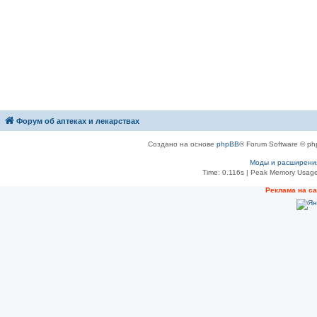
Форум об аптеках и лекарствах
Создано на основе
phpBB
® Forum Software © ph
Моды и расширени
Time: 0.116s
| Peak Memory Usage
Рeклама на с