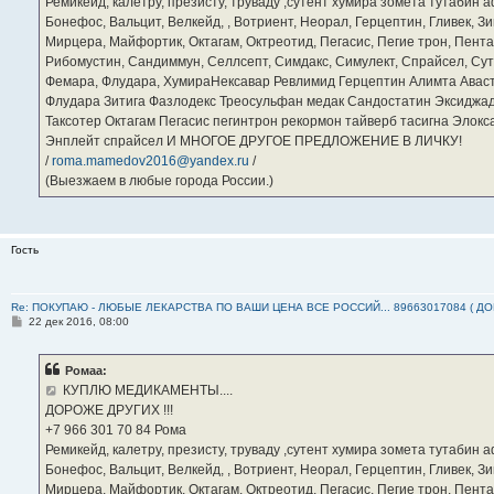
Ремикейд, калетру, презисту, труваду ,сутент хумира зомета тутабин
Бонефос, Вальцит, Велкейд, , Вотриент, Неорал, Герцептин, Гливек, Зи
Мирцера, Майфортик, Октагам, Октреотид, Пегасис, Пегие трон, Пента
Рибомустин, Сандиммун, Селлсепт, Симдакс, Симулект, Спрайсел, Сутен
Фемара, Флудара, ХумираНексавар Ревлимид Герцептин Алимта Авас
Флудара Зитига Фазлодекс Треосульфан медак Сандостатин Эксиджад
Таксотер Октагам Пегасис пегинтрон рекормон тайверб тасигна Элок
Энплейт спрайсел И МНОГОЕ ДРУГОЕ ПРЕДЛОЖЕНИЕ В ЛИЧКУ!
/
roma.mamedov2016@yandex.ru
/
(Выезжаем в любые города России.)
Гость
Re: ПОКУПАЮ - ЛЮБЫЕ ЛЕКАРСТВА ПО ВАШИ ЦЕНА ВСЕ РОССИЙ... 89663017084 ( Д
С
22 дек 2016, 08:00
о
о
б
Ромаа:
щ
е
КУПЛЮ МЕДИКАМЕНТЫ....
н
ДОРОЖЕ ДРУГИХ !!!
и
е
‪+7 966 301 70 84‬ Рома
Ремикейд, калетру, презисту, труваду ,сутент хумира зомета тутабин
Бонефос, Вальцит, Велкейд, , Вотриент, Неорал, Герцептин, Гливек, Зи
Мирцера, Майфортик, Октагам, Октреотид, Пегасис, Пегие трон, Пента