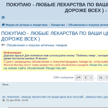
ПОКУПАЮ - ЛЮБЫЕ ЛЕКАРСТВА ПО ВАШИ Ц
ДОРОЖЕ ВСЕХ ) -
Форум об аптеках и лекарствах
Лекарства
Объявления о покупке аптеч
ПОКУПАЮ - ЛЮБЫЕ ЛЕКАРСТВА ПО ВАШИ ЦЕН
ДОРОЖЕ ВСЕХ )
⇐
Объявления о покупке аптечных товаров
Информация
Дорогие друзья! Для поднятия тем используйте кнопку "Поднять тему", котора
время доступна каждые 30 минут
Строго запрещены объявления о покупке\продаже лекарств, отпускае
Жители Москвы могут также разместить своё объявление в разделе
Лекарства, кос
на новом сайте объявлений Лекарства.win
Страница
78
из
2
1
76
7
Пред.
2384 сообщения
…
Гость
Re: ПОКУПАЮ - ЛЮБЫЕ ЛЕКАРСТВА ПО ВАШИ ЦЕНА ВСЕ РОССИЙ... 89663017084 ( Д
С
21 дек 2016, 13:42
о
о