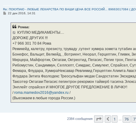
Re: ПОКУПАЮ - ЛЮБЫЕ ЛЕКАРСТВА ПО ВАШИ ЦЕНА ВСЕ РОССИЙ... 89663017084 ( Д
С
22 дек 2016, 14:31
о
о
б
Ромаа:
щ
е
КУПЛЮ МЕДИКАМЕНТЫ....
н
ДОРОЖЕ ДРУГИХ !!!
и
е
‪+7 966 301 70 84‬ Рома
Ремикейд, калетру, презисту, труваду ,сутент хумира зомета тутабин
Бонефос, Вальцит, Велкейд, , Вотриент, Неорал, Герцептин, Гливек, Зи
Мирцера, Майфортик, Октагам, Октреотид, Пегасис, Пегие трон, Пента
Рибомустин, Сандиммун, Селлсепт, Симдакс, Симулект, Спрайсел, Сутен
Фемара, Флудара, ХумираНексавар Ревлимид Герцептин Алимта Авас
Флудара Зитига Фазлодекс Треосульфан медак Сандостатин Эксиджад
Таксотер Октагам Пегасис пегинтрон рекормон тайверб тасигна Элок
Энплейт спрайсел И МНОГОЕ ДРУГОЕ ПРЕДЛОЖЕНИЕ В ЛИЧКУ!
/
roma.mamedov2016@yandex.ru
/
(Выезжаем в любые города России.)
Страница
78
из
2
1
76
7
Пред.
2384 сообщения
…