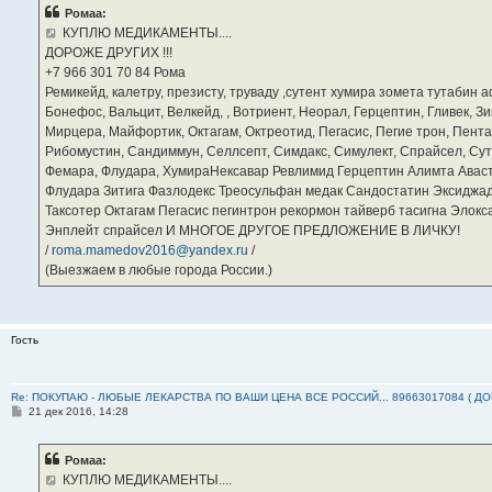
б
Ромаа:
щ
е
КУПЛЮ МЕДИКАМЕНТЫ....
н
ДОРОЖЕ ДРУГИХ !!!
и
е
‪+7 966 301 70 84‬ Рома
Ремикейд, калетру, презисту, труваду ,сутент хумира зомета тутабин
Бонефос, Вальцит, Велкейд, , Вотриент, Неорал, Герцептин, Гливек, Зи
Мирцера, Майфортик, Октагам, Октреотид, Пегасис, Пегие трон, Пента
Рибомустин, Сандиммун, Селлсепт, Симдакс, Симулект, Спрайсел, Сутен
Фемара, Флудара, ХумираНексавар Ревлимид Герцептин Алимта Авас
Флудара Зитига Фазлодекс Треосульфан медак Сандостатин Эксиджад
Таксотер Октагам Пегасис пегинтрон рекормон тайверб тасигна Элок
Энплейт спрайсел И МНОГОЕ ДРУГОЕ ПРЕДЛОЖЕНИЕ В ЛИЧКУ!
/
roma.mamedov2016@yandex.ru
/
(Выезжаем в любые города России.)
Гость
Re: ПОКУПАЮ - ЛЮБЫЕ ЛЕКАРСТВА ПО ВАШИ ЦЕНА ВСЕ РОССИЙ... 89663017084 ( Д
С
21 дек 2016, 14:28
о
о
б
Ромаа:
щ
е
КУПЛЮ МЕДИКАМЕНТЫ....
н