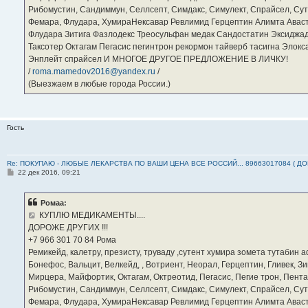
Рибомустин, Сандиммун, Селлсепт, Симдакс, Симулект, Спрайсел, Сутен
Фемара, Флудара, ХумираНексавар Ревлимид Герцептин Алимта Авас
Флудара Зитига Фазлодекс Треосульфан медак Сандостатин Эксиджад
Таксотер Октагам Пегасис пегинтрон рекормон тайверб тасигна Элок
Энплейт спрайсел И МНОГОЕ ДРУГОЕ ПРЕДЛОЖЕНИЕ В ЛИЧКУ!
/
roma.mamedov2016@yandex.ru
/
(Выезжаем в любые города России.)
Гость
Re: ПОКУПАЮ - ЛЮБЫЕ ЛЕКАРСТВА ПО ВАШИ ЦЕНА ВСЕ РОССИЙ... 89663017084 ( Д
С
22 дек 2016, 09:21
о
о
б
Ромаа:
щ
е
КУПЛЮ МЕДИКАМЕНТЫ....
н
ДОРОЖЕ ДРУГИХ !!!
и
е
‪+7 966 301 70 84‬ Рома
Ремикейд, калетру, презисту, труваду ,сутент хумира зомета тутабин
Бонефос, Вальцит, Велкейд, , Вотриент, Неорал, Герцептин, Гливек, Зи
Мирцера, Майфортик, Октагам, Октреотид, Пегасис, Пегие трон, Пента
Рибомустин, Сандиммун, Селлсепт, Симдакс, Симулект, Спрайсел, Сутен
Фемара, Флудара, ХумираНексавар Ревлимид Герцептин Алимта Авас