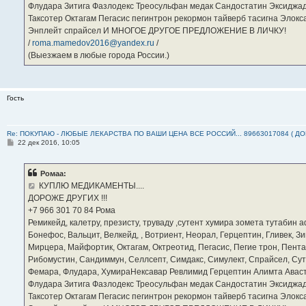
Флудара Зитига Фазлодекс Треосульфан медак Сандостатин Эксиджад
Таксотер Октагам Пегасис пегинтрон рекормон тайверб тасигна Элок
Энплейт спрайсел И МНОГОЕ ДРУГОЕ ПРЕДЛОЖЕНИЕ В ЛИЧКУ!
/
roma.mamedov2016@yandex.ru
/
(Выезжаем в любые города России.)
Гость
Re: ПОКУПАЮ - ЛЮБЫЕ ЛЕКАРСТВА ПО ВАШИ ЦЕНА ВСЕ РОССИЙ... 89663017084 ( Д
С
22 дек 2016, 10:05
о
о
б
Ромаа:
щ
е
КУПЛЮ МЕДИКАМЕНТЫ....
н
ДОРОЖЕ ДРУГИХ !!!
и
е
‪+7 966 301 70 84‬ Рома
Ремикейд, калетру, презисту, труваду ,сутент хумира зомета тутабин
Бонефос, Вальцит, Велкейд, , Вотриент, Неорал, Герцептин, Гливек, Зи
Мирцера, Майфортик, Октагам, Октреотид, Пегасис, Пегие трон, Пента
Рибомустин, Сандиммун, Селлсепт, Симдакс, Симулект, Спрайсел, Сутен
Фемара, Флудара, ХумираНексавар Ревлимид Герцептин Алимта Авас
Флудара Зитига Фазлодекс Треосульфан медак Сандостатин Эксиджад
Таксотер Октагам Пегасис пегинтрон рекормон тайверб тасигна Элок