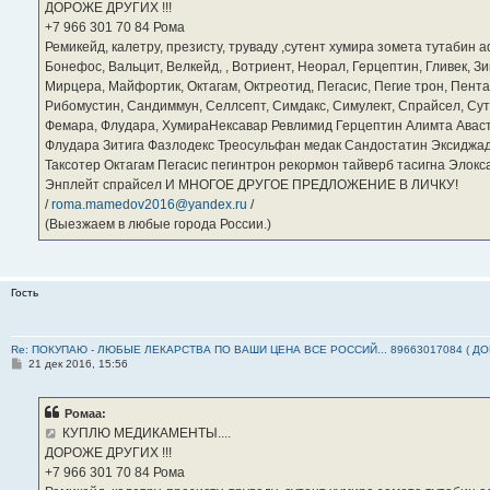
ДОРОЖЕ ДРУГИХ !!!
и
е
‪+7 966 301 70 84‬ Рома
Ремикейд, калетру, презисту, труваду ,сутент хумира зомета тутабин
Бонефос, Вальцит, Велкейд, , Вотриент, Неорал, Герцептин, Гливек, Зи
Мирцера, Майфортик, Октагам, Октреотид, Пегасис, Пегие трон, Пента
Рибомустин, Сандиммун, Селлсепт, Симдакс, Симулект, Спрайсел, Сутен
Фемара, Флудара, ХумираНексавар Ревлимид Герцептин Алимта Авас
Флудара Зитига Фазлодекс Треосульфан медак Сандостатин Эксиджад
Таксотер Октагам Пегасис пегинтрон рекормон тайверб тасигна Элок
Энплейт спрайсел И МНОГОЕ ДРУГОЕ ПРЕДЛОЖЕНИЕ В ЛИЧКУ!
/
roma.mamedov2016@yandex.ru
/
(Выезжаем в любые города России.)
Гость
Re: ПОКУПАЮ - ЛЮБЫЕ ЛЕКАРСТВА ПО ВАШИ ЦЕНА ВСЕ РОССИЙ... 89663017084 ( Д
С
21 дек 2016, 15:56
о
о
б
Ромаа:
щ
е
КУПЛЮ МЕДИКАМЕНТЫ....
н
ДОРОЖЕ ДРУГИХ !!!
и
е
‪+7 966 301 70 84‬ Рома