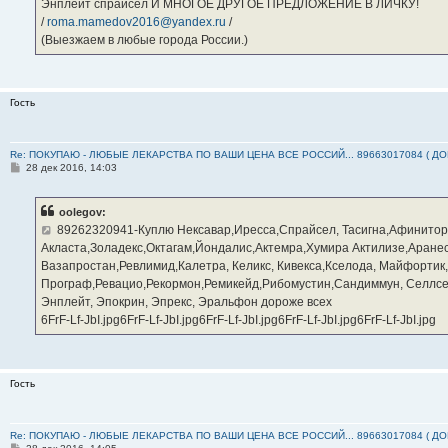
Энплейт спрайсел И МНОГОЕ ДРУГОЕ ПРЕДЛОЖЕНИЕ В ЛИЧКУ!
/
roma.mamedov2016@yandex.ru
/
(Выезжаем в любые города России.)
Гость
Re: ПОКУПАЮ - ЛЮБЫЕ ЛЕКАРСТВА ПО ВАШИ ЦЕНА ВСЕ РОССИЙ... 89663017084 ( Д
С
28 дек 2016, 14:03
о
о
б
oolegov:
щ
е
89262320941-Куплю Нексавар,Иресса,Спрайсел, Тасигна,Афинитор
н
Акласта,Золадекс,Октагам,Йондалис,Актемра,Хумира Актилизе,Аране
и
е
Вазапростан,Ревлимид,Калетра, Келикс, Кивекса,Кселода, Майфортик
Програф,Ревацио,Рекормон,Ремикейд,Рибомустин,Сандиммун, Селлсеп
Энплейт, Эпокрин, Эпрекс, Эральфон дороже всех
6FrF-Lf-JbI.jpg6FrF-Lf-JbI.jpg6FrF-Lf-JbI.jpg6FrF-Lf-JbI.jpg6FrF-Lf-JbI.jpg
Гость
Re: ПОКУПАЮ - ЛЮБЫЕ ЛЕКАРСТВА ПО ВАШИ ЦЕНА ВСЕ РОССИЙ... 89663017084 ( Д
С