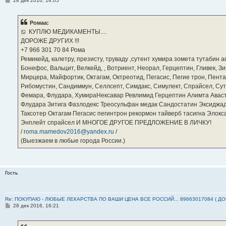
28 дек 2016, 14:05
о
о
б
Ромаа:
щ
е
КУПЛЮ МЕДИКАМЕНТЫ....
н
ДОРОЖЕ ДРУГИХ !!!
и
е
‪+7 966 301 70 84‬ Рома
Ремикейд, калетру, презисту, труваду ,сутент хумира зомета тутабин
Бонефос, Вальцит, Велкейд, , Вотриент, Неорал, Герцептин, Гливек, Зи
Мирцера, Майфортик, Октагам, Октреотид, Пегасис, Пегие трон, Пента
Рибомустин, Сандиммун, Селлсепт, Симдакс, Симулект, Спрайсел, Сутен
Фемара, Флудара, ХумираНексавар Ревлимид Герцептин Алимта Авас
Флудара Зитига Фазлодекс Треосульфан медак Сандостатин Эксиджад
Таксотер Октагам Пегасис пегинтрон рекормон тайверб тасигна Элок
Энплейт спрайсел И МНОГОЕ ДРУГОЕ ПРЕДЛОЖЕНИЕ В ЛИЧКУ!
/
roma.mamedov2016@yandex.ru
/
(Выезжаем в любые города России.)
Гость
Re: ПОКУПАЮ - ЛЮБЫЕ ЛЕКАРСТВА ПО ВАШИ ЦЕНА ВСЕ РОССИЙ... 89663017084 ( Д
С
28 дек 2016, 16:21
о
о
б