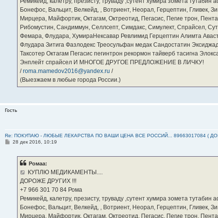
Ремикейд, калетру, презисту, труваду ,сутент хумира зомета тутабин
Бонефос, Вальцит, Велкейд, , Вотриент, Неорал, Герцептин, Гливек, Зи
Мирцера, Майфортик, Октагам, Октреотид, Пегасис, Пегие трон, Пента
Рибомустин, Сандиммун, Селлсепт, Симдакс, Симулект, Спрайсел, Сутен
Фемара, Флудара, ХумираНексавар Ревлимид Герцептин Алимта Авас
Флудара Зитига Фазлодекс Треосульфан медак Сандостатин Эксиджад
Таксотер Октагам Пегасис пегинтрон рекормон тайверб тасигна Элок
Энплейт спрайсел И МНОГОЕ ДРУГОЕ ПРЕДЛОЖЕНИЕ В ЛИЧКУ!
/
roma.mamedov2016@yandex.ru
/
(Выезжаем в любые города России.)
Гость
Re: ПОКУПАЮ - ЛЮБЫЕ ЛЕКАРСТВА ПО ВАШИ ЦЕНА ВСЕ РОССИЙ... 89663017084 ( Д
С
28 дек 2016, 10:19
о
о
б
Ромаа:
щ
е
КУПЛЮ МЕДИКАМЕНТЫ....
н
ДОРОЖЕ ДРУГИХ !!!
и
е
‪+7 966 301 70 84‬ Рома
Ремикейд, калетру, презисту, труваду ,сутент хумира зомета тутабин
Бонефос, Вальцит, Велкейд, , Вотриент, Неорал, Герцептин, Гливек, Зи
Мирцера, Майфортик, Октагам, Октреотид, Пегасис, Пегие трон, Пента