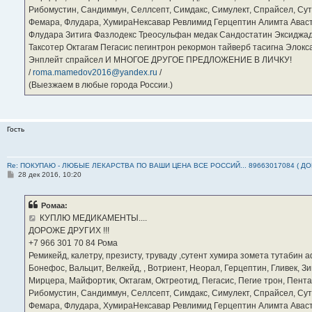
Рибомустин, Сандиммун, Селлсепт, Симдакс, Симулект, Спрайсел, Сутен
Фемара, Флудара, ХумираНексавар Ревлимид Герцептин Алимта Авас
Флудара Зитига Фазлодекс Треосульфан медак Сандостатин Эксиджад
Таксотер Октагам Пегасис пегинтрон рекормон тайверб тасигна Элок
Энплейт спрайсел И МНОГОЕ ДРУГОЕ ПРЕДЛОЖЕНИЕ В ЛИЧКУ!
/
roma.mamedov2016@yandex.ru
/
(Выезжаем в любые города России.)
Гость
Re: ПОКУПАЮ - ЛЮБЫЕ ЛЕКАРСТВА ПО ВАШИ ЦЕНА ВСЕ РОССИЙ... 89663017084 ( Д
С
28 дек 2016, 10:20
о
о
б
Ромаа:
щ
е
КУПЛЮ МЕДИКАМЕНТЫ....
н
ДОРОЖЕ ДРУГИХ !!!
и
е
‪+7 966 301 70 84‬ Рома
Ремикейд, калетру, презисту, труваду ,сутент хумира зомета тутабин
Бонефос, Вальцит, Велкейд, , Вотриент, Неорал, Герцептин, Гливек, Зи
Мирцера, Майфортик, Октагам, Октреотид, Пегасис, Пегие трон, Пента
Рибомустин, Сандиммун, Селлсепт, Симдакс, Симулект, Спрайсел, Сутен
Фемара, Флудара, ХумираНексавар Ревлимид Герцептин Алимта Авас