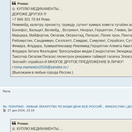
б
Ромаа:
щ
е
КУПЛЮ МЕДИКАМЕНТЫ....
н
ДОРОЖЕ ДРУГИХ !!!
и
е
‪+7 966 301 70 84‬ Рома
Ремикейд, калетру, презисту, труваду ,сутент хумира зомета тутабин
Бонефос, Вальцит, Велкейд, , Вотриент, Неорал, Герцептин, Гливек, Зи
Мирцера, Майфортик, Октагам, Октреотид, Пегасис, Пегие трон, Пента
Рибомустин, Сандиммун, Селлсепт, Симдакс, Симулект, Спрайсел, Сутен
Фемара, Флудара, ХумираНексавар Ревлимид Герцептин Алимта Авас
Флудара Зитига Фазлодекс Треосульфан медак Сандостатин Эксиджад
Таксотер Октагам Пегасис пегинтрон рекормон тайверб тасигна Элок
Энплейт спрайсел И МНОГОЕ ДРУГОЕ ПРЕДЛОЖЕНИЕ В ЛИЧКУ!
/
roma.mamedov2016@yandex.ru
/
(Выезжаем в любые города России.)
Гость
Re: ПОКУПАЮ - ЛЮБЫЕ ЛЕКАРСТВА ПО ВАШИ ЦЕНА ВСЕ РОССИЙ... 89663017084 ( Д
С
27 дек 2016, 23:19
о
о
б
Ромаа:
щ
е
КУПЛЮ МЕДИКАМЕНТЫ....
н