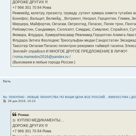
ДОРОЖЕ ДРУГИХ !!!
и
е
‪+7 966 301 70 84‬ Рома
Ремикейд, калетру, презисту, труваду ,сутент хумира зомета тутабин
Бонефос, Вальцит, Велкейд, , Вотриент, Неорал, Герцептин, Гливек, Зи
Мирцера, Майфортик, Октагам, Октреотид, Пегасис, Пегие трон, Пента
Рибомустин, Сандиммун, Селлсепт, Симдакс, Симулект, Спрайсел, Сутен
Фемара, Флудара, ХумираНексавар Ревлимид Герцептин Алимта Авас
Флудара Зитига Фазлодекс Треосульфан медак Сандостатин Эксиджад
Таксотер Октагам Пегасис пегинтрон рекормон тайверб тасигна Элок
Энплейт спрайсел И МНОГОЕ ДРУГОЕ ПРЕДЛОЖЕНИЕ В ЛИЧКУ!
/
roma.mamedov2016@yandex.ru
/
(Выезжаем в любые города России.)
Гость
Re: ПОКУПАЮ - ЛЮБЫЕ ЛЕКАРСТВА ПО ВАШИ ЦЕНА ВСЕ РОССИЙ... 89663017084 ( Д
С
28 дек 2016, 10:13
о
о
б
Ромаа:
щ
е
КУПЛЮ МЕДИКАМЕНТЫ....
н
ДОРОЖЕ ДРУГИХ !!!
и
е
‪+7 966 301 70 84‬ Рома