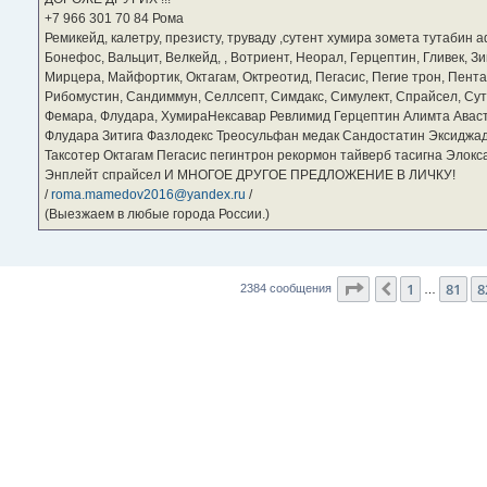
и
е
‪+7 966 301 70 84‬ Рома
Ремикейд, калетру, презисту, труваду ,сутент хумира зомета тутабин
Бонефос, Вальцит, Велкейд, , Вотриент, Неорал, Герцептин, Гливек, Зи
Мирцера, Майфортик, Октагам, Октреотид, Пегасис, Пегие трон, Пента
Рибомустин, Сандиммун, Селлсепт, Симдакс, Симулект, Спрайсел, Сутен
Фемара, Флудара, ХумираНексавар Ревлимид Герцептин Алимта Авас
Флудара Зитига Фазлодекс Треосульфан медак Сандостатин Эксиджад
Таксотер Октагам Пегасис пегинтрон рекормон тайверб тасигна Элок
Энплейт спрайсел И МНОГОЕ ДРУГОЕ ПРЕДЛОЖЕНИЕ В ЛИЧКУ!
/
roma.mamedov2016@yandex.ru
/
(Выезжаем в любые города России.)
Страница
83
из
2
1
81
8
Пред.
2384 сообщения
…