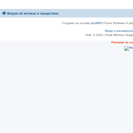
Форум об аптеках и лекарствах
Создано на основе
phpBB
® Forum Software © ph
Моды и расширени
Time: 0.224s
| Peak Memory Usage
Рeклама на с