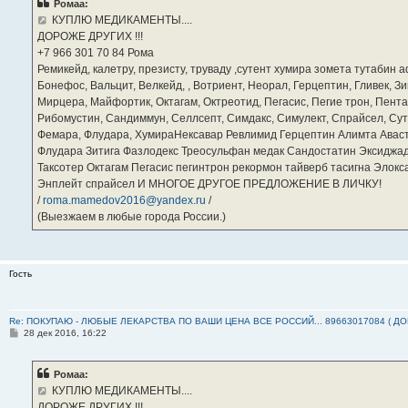
Ромаа:
щ
е
КУПЛЮ МЕДИКАМЕНТЫ....
н
ДОРОЖЕ ДРУГИХ !!!
и
е
‪+7 966 301 70 84‬ Рома
Ремикейд, калетру, презисту, труваду ,сутент хумира зомета тутабин
Бонефос, Вальцит, Велкейд, , Вотриент, Неорал, Герцептин, Гливек, Зи
Мирцера, Майфортик, Октагам, Октреотид, Пегасис, Пегие трон, Пента
Рибомустин, Сандиммун, Селлсепт, Симдакс, Симулект, Спрайсел, Сутен
Фемара, Флудара, ХумираНексавар Ревлимид Герцептин Алимта Авас
Флудара Зитига Фазлодекс Треосульфан медак Сандостатин Эксиджад
Таксотер Октагам Пегасис пегинтрон рекормон тайверб тасигна Элок
Энплейт спрайсел И МНОГОЕ ДРУГОЕ ПРЕДЛОЖЕНИЕ В ЛИЧКУ!
/
roma.mamedov2016@yandex.ru
/
(Выезжаем в любые города России.)
Гость
Re: ПОКУПАЮ - ЛЮБЫЕ ЛЕКАРСТВА ПО ВАШИ ЦЕНА ВСЕ РОССИЙ... 89663017084 ( Д
С
28 дек 2016, 16:22
о
о
б
Ромаа:
щ
е
КУПЛЮ МЕДИКАМЕНТЫ....
н
ДОРОЖЕ ДРУГИХ !!!