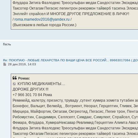
Флудара Зитига Фазлодекс Треосульфан медак Сандостатин Эксиджад
Таксотер Октагам Пегасис пегинтрон рекормон тайверб тасигна Элок
Энплейт спрайсел И МНОГОЕ ДРУГОЕ ПРЕДЛОЖЕНИЕ В ЛИЧКУ!
/
roma.mamedov2016@yandex.ru
/
(Выезжаем в любые города России.)
Гость
Re: ПОКУПАЮ - ЛЮБЫЕ ЛЕКАРСТВА ПО ВАШИ ЦЕНА ВСЕ РОССИЙ... 89663017084 ( Д
С
28 дек 2016, 14:03
о
о
б
Ромаа:
щ
е
КУПЛЮ МЕДИКАМЕНТЫ....
н
ДОРОЖЕ ДРУГИХ !!!
и
е
‪+7 966 301 70 84‬ Рома
Ремикейд, калетру, презисту, труваду ,сутент хумира зомета тутабин
Бонефос, Вальцит, Велкейд, , Вотриент, Неорал, Герцептин, Гливек, Зи
Мирцера, Майфортик, Октагам, Октреотид, Пегасис, Пегие трон, Пента
Рибомустин, Сандиммун, Селлсепт, Симдакс, Симулект, Спрайсел, Сутен
Фемара, Флудара, ХумираНексавар Ревлимид Герцептин Алимта Авас
Флудара Зитига Фазлодекс Треосульфан медак Сандостатин Эксиджад
Таксотер Октагам Пегасис пегинтрон рекормон тайверб тасигна Элок