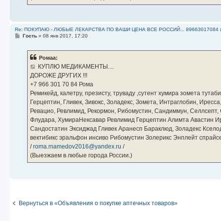
Re: ПОКУПАЮ - ЛЮБЫЕ ЛЕКАРСТВА ПО ВАШИ ЦЕНА ВСЕ РОССИЙ... 89663017084 
С
Гость
»
08 янв 2017, 17:20
о
о
б
Ромаа:
щ
е
КУПЛЮ МЕДИКАМЕНТЫ....
н
ДОРОЖЕ ДРУГИХ !!!
и
е
‪+7 966 301 70 84‬ Рома
Ремикейд, калетру, презисту, труваду ,сутент хумира зомета тута
Герцептин, Гливек, Зивокс, Золадекс, Зомета, Интраглобин, Иресс
Ревацио, Ревлимид, Рекормон, Рибомустин, Сандиммун, Селлсепт, Си
Флудара, ХумираНексавар Ревлимид Герцептин Алимта Авастин И
Сандостатин Эксиджад Гливек Аранесп Бараклюд, Золадекс Кселод
вектибикс эральфон инсиво Рибомустин Золерикс Энплейт спр
/
roma.mamedov2016@yandex.ru
/
(Выезжаем в любые города России.)
Вернуться в «Объявления о покупке аптечных товаров»