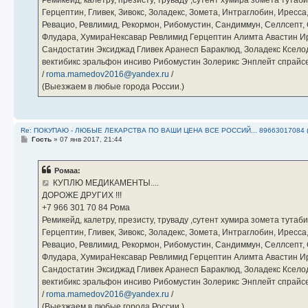
Герцептин, Гливек, Зивокс, Золадекс, Зомета, Интраглобин, Иресс
Ревацио, Ревлимид, Рекормон, Рибомустин, Сандиммун, Селлсепт, Си
Флудара, ХумираНексавар Ревлимид Герцептин Алимта Авастин И
Сандостатин Эксиджад Гливек Аранесп Бараклюд, Золадекс Кселод
вектибикс эральфон инсиво Рибомустин Золерикс Энплейт спр
/
roma.mamedov2016@yandex.ru
/
(Выезжаем в любые города России.)
Re: ПОКУПАЮ - ЛЮБЫЕ ЛЕКАРСТВА ПО ВАШИ ЦЕНА ВСЕ РОССИЙ... 89663017084 
С
Гость
»
07 янв 2017, 21:44
о
о
б
Ромаа:
щ
е
КУПЛЮ МЕДИКАМЕНТЫ....
н
ДОРОЖЕ ДРУГИХ !!!
и
е
‪+7 966 301 70 84‬ Рома
Ремикейд, калетру, презисту, труваду ,сутент хумира зомета тута
Герцептин, Гливек, Зивокс, Золадекс, Зомета, Интраглобин, Иресс
Ревацио, Ревлимид, Рекормон, Рибомустин, Сандиммун, Селлсепт, Си
Флудара, ХумираНексавар Ревлимид Герцептин Алимта Авастин И
Сандостатин Эксиджад Гливек Аранесп Бараклюд, Золадекс Кселод
вектибикс эральфон инсиво Рибомустин Золерикс Энплейт спр
/
roma.mamedov2016@yandex.ru
/
(Выезжаем в любые города России.)