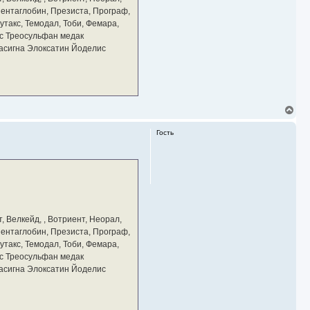
ч
 Пентаглобин, Презиста, Програф,
а
утакс, Темодал, Тоби, Фемара,
л
у
с Треосульфан медак
тасигна Элоксатин Йоделис
В
е
р
Гость
н
у
т
ь
с
я
к
н
а
, Велкейд, , Вотриент, Неорал,
ч
 Пентаглобин, Презиста, Програф,
а
утакс, Темодал, Тоби, Фемара,
л
у
с Треосульфан медак
тасигна Элоксатин Йоделис