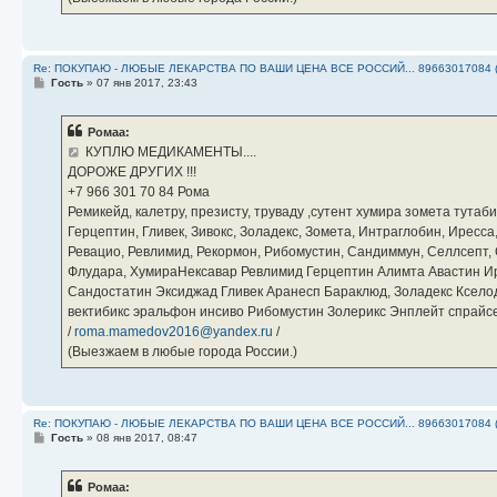
Re: ПОКУПАЮ - ЛЮБЫЕ ЛЕКАРСТВА ПО ВАШИ ЦЕНА ВСЕ РОССИЙ... 89663017084 
С
Гость
»
07 янв 2017, 23:43
о
о
б
Ромаа:
щ
е
КУПЛЮ МЕДИКАМЕНТЫ....
н
ДОРОЖЕ ДРУГИХ !!!
и
е
‪+7 966 301 70 84‬ Рома
Ремикейд, калетру, презисту, труваду ,сутент хумира зомета тута
Герцептин, Гливек, Зивокс, Золадекс, Зомета, Интраглобин, Иресс
Ревацио, Ревлимид, Рекормон, Рибомустин, Сандиммун, Селлсепт, Си
Флудара, ХумираНексавар Ревлимид Герцептин Алимта Авастин И
Сандостатин Эксиджад Гливек Аранесп Бараклюд, Золадекс Кселод
вектибикс эральфон инсиво Рибомустин Золерикс Энплейт спр
/
roma.mamedov2016@yandex.ru
/
(Выезжаем в любые города России.)
Re: ПОКУПАЮ - ЛЮБЫЕ ЛЕКАРСТВА ПО ВАШИ ЦЕНА ВСЕ РОССИЙ... 89663017084 
С
Гость
»
08 янв 2017, 08:47
о
о
б
Ромаа:
щ