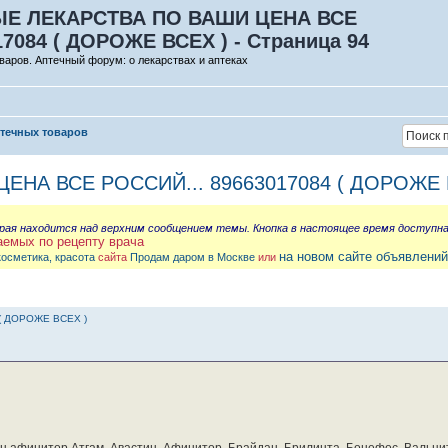
Е ЛЕКАРСТВА ПО ВАШИ ЦЕНА ВСЕ
17084 ( ДОРОЖЕ ВСЕХ ) - Страница 94
варов. Аптечный форум: о лекарствах и аптеках
птечных товаров
НА ВСЕ РОССИЙ... 89663017084 ( ДОРОЖЕ 
орая находится над верхним сообщением темы. Кнопка в настоящее время доступн
аемых по рецепту врача
на новом сайте объявлений
косметика, красота
сайта
Продам даром в Москве
или
( ДОРОЖЕ ВСЕХ )
бин афинитор Атгам, Авастин, Афинитор, Брайдан, Брилинта, Бонефос, Вальцит