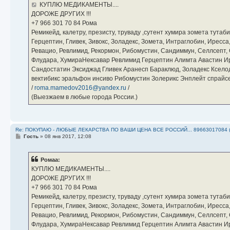
е
КУПЛЮ МЕДИКАМЕНТЫ....
н
ДОРОЖЕ ДРУГИХ !!!
и
е
‪+7 966 301 70 84‬ Рома
Ремикейд, калетру, презисту, труваду ,сутент хумира зомета тута
Герцептин, Гливек, Зивокс, Золадекс, Зомета, Интраглобин, Иресс
Ревацио, Ревлимид, Рекормон, Рибомустин, Сандиммун, Селлсепт, Си
Флудара, ХумираНексавар Ревлимид Герцептин Алимта Авастин И
Сандостатин Эксиджад Гливек Аранесп Бараклюд, Золадекс Кселод
вектибикс эральфон инсиво Рибомустин Золерикс Энплейт спр
/
roma.mamedov2016@yandex.ru
/
(Выезжаем в любые города России.)
Re: ПОКУПАЮ - ЛЮБЫЕ ЛЕКАРСТВА ПО ВАШИ ЦЕНА ВСЕ РОССИЙ... 89663017084 
С
Гость
»
08 янв 2017, 12:08
о
о
б
Ромаа:
щ
е
КУПЛЮ МЕДИКАМЕНТЫ....
н
ДОРОЖЕ ДРУГИХ !!!
и
е
‪+7 966 301 70 84‬ Рома
Ремикейд, калетру, презисту, труваду ,сутент хумира зомета тута
Герцептин, Гливек, Зивокс, Золадекс, Зомета, Интраглобин, Иресс
Ревацио, Ревлимид, Рекормон, Рибомустин, Сандиммун, Селлсепт, Си
Флудара, ХумираНексавар Ревлимид Герцептин Алимта Авастин И