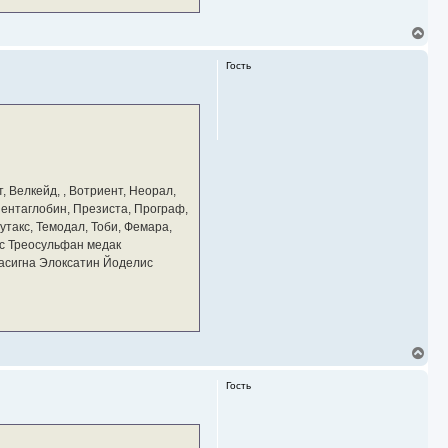
В
е
р
Гость
н
у
т
ь
с
я
к
н
а
, Велкейд, , Вотриент, Неорал,
ч
 Пентаглобин, Презиста, Програф,
а
утакс, Темодал, Тоби, Фемара,
л
у
с Треосульфан медак
тасигна Элоксатин Йоделис
В
е
р
Гость
н
у
т
ь