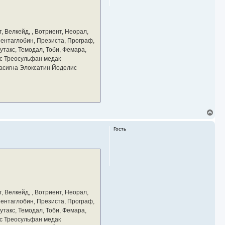
с
я
к
н
а
, Велкейд, , Вотриент, Неорал,
ч
 Пентаглобин, Презиста, Програф,
а
утакс, Темодал, Тоби, Фемара,
л
у
с Треосульфан медак
тасигна Элоксатин Йоделис
В
е
р
Гость
н
у
т
ь
с
я
к
н
а
, Велкейд, , Вотриент, Неорал,
ч
 Пентаглобин, Презиста, Програф,
а
утакс, Темодал, Тоби, Фемара,
л
у
с Треосульфан медак