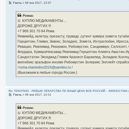
С
Гость
»
08 янв 2017, 13:37
о
о
б
Ромаа:
щ
е
КУПЛЮ МЕДИКАМЕНТЫ....
н
ДОРОЖЕ ДРУГИХ !!!
и
е
‪+7 966 301 70 84‬ Рома
Ремикейд, калетру, презисту, труваду ,сутент хумира зомета тута
Герцептин, Гливек, Зивокс, Золадекс, Зомета, Интраглобин, Иресс
Ревацио, Ревлимид, Рекормон, Рибомустин, Сандиммун, Селлсепт, Си
Флудара, ХумираНексавар Ревлимид Герцептин Алимта Авастин И
Сандостатин Эксиджад Гливек Аранесп Бараклюд, Золадекс Кселод
вектибикс эральфон инсиво Рибомустин Золерикс Энплейт спр
/
roma.mamedov2016@yandex.ru
/
(Выезжаем в любые города России.)
Re: ПОКУПАЮ - ЛЮБЫЕ ЛЕКАРСТВА ПО ВАШИ ЦЕНА ВСЕ РОССИЙ... 89663017084 
С
Гость
»
08 янв 2017, 14:31
о
о
б
Ромаа:
щ
е
КУПЛЮ МЕДИКАМЕНТЫ....
н
ДОРОЖЕ ДРУГИХ !!!
и
е
‪+7 966 301 70 84‬ Рома
Ремикейд, калетру, презисту, труваду ,сутент хумира зомета тута