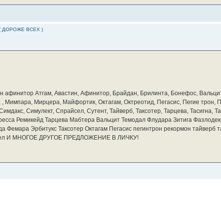
( ДОРОЖЕ ВСЕХ )
бин афинитор Атгам, Авастин, Афинитор, Брайдан, Брилинта, Бонефос, Вальцит
а, , Мимпара, Мирцера, Майфортик, Октагам, Октреотид, Пегасис, Пегие трон,
мдакс, Симулект, Спрайсел, Сутент, Тайверб, Таксотер, Тарцева, Тасигна, Та
ресса Ремикейд Тарцева Мабтера Вальцит Темодал Флудара Зитига Фазлодек
а Фемара Эрбитукс Таксотер Октагам Пегасис пегинтрон рекормон тайверб 
айсел И МНОГОЕ ДРУГОЕ ПРЕДЛОЖЕНИЕ В ЛИЧКУ!