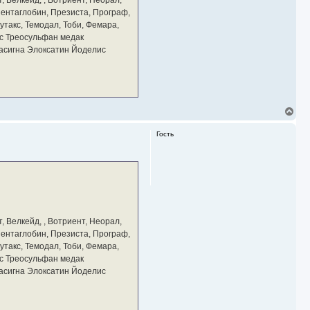
 Пентаглобин, Презиста, Програф,
утакс, Темодал, Тоби, Фемара,
с Треосульфан медак
тасигна Элоксатин Йоделис
В
е
р
Гость
н
у
т
ь
с
я
к
н
а
, Велкейд, , Вотриент, Неорал,
ч
 Пентаглобин, Презиста, Програф,
а
утакс, Темодал, Тоби, Фемара,
л
у
с Треосульфан медак
тасигна Элоксатин Йоделис