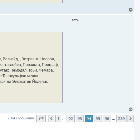
В
е
р
Гость
н
у
т
ь
с
я
к
н
а
, Велкейд, , Вотриент, Неорал,
ч
 Пентаглобин, Презиста, Програф,
а
утакс, Темодал, Тоби, Фемара,
л
у
с Треосульфан медак
тасигна Элоксатин Йоделис
В
е
Страница
94
из
239
1
92
93
94
95
96
239
р
Пред.
Сл
2384 сообщения
…
…
н
у
т
ь
с