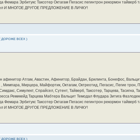
а Фемара Эрбитукс Таксотер Октагам Пегасис пегинтрон рекормон тайверб 
айсел И МНОГОЕ ДРУГОЕ ПРЕДЛОЖЕНИЕ В ЛИЧКУ!
( ДОРОЖЕ ВСЕХ )
бин афинитор Атгам, Авастин, Афинитор, Брайдан, Брилинта, Бонефос, Вальцит
а, , Мимпара, Мирцера, Майфортик, Октагам, Октреотид, Пегасис, Пегие трон,
мдакс, Симулект, Спрайсел, Сутент, Тайверб, Таксотер, Тарцева, Тасигна, Та
ресса Ремикейд Тарцева Мабтера Вальцит Темодал Флудара Зитига Фазлодек
а Фемара Эрбитукс Таксотер Октагам Пегасис пегинтрон рекормон тайверб 
айсел И МНОГОЕ ДРУГОЕ ПРЕДЛОЖЕНИЕ В ЛИЧКУ!
( ДОРОЖЕ ВСЕХ )