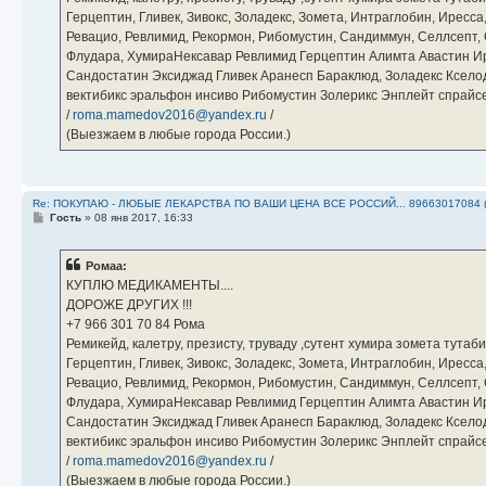
Герцептин, Гливек, Зивокс, Золадекс, Зомета, Интраглобин, Иресс
Ревацио, Ревлимид, Рекормон, Рибомустин, Сандиммун, Селлсепт, Си
Флудара, ХумираНексавар Ревлимид Герцептин Алимта Авастин И
Сандостатин Эксиджад Гливек Аранесп Бараклюд, Золадекс Кселод
вектибикс эральфон инсиво Рибомустин Золерикс Энплейт спр
/
roma.mamedov2016@yandex.ru
/
(Выезжаем в любые города России.)
Re: ПОКУПАЮ - ЛЮБЫЕ ЛЕКАРСТВА ПО ВАШИ ЦЕНА ВСЕ РОССИЙ... 89663017084 
С
Гость
»
08 янв 2017, 16:33
о
о
б
Ромаа:
щ
е
КУПЛЮ МЕДИКАМЕНТЫ....
н
ДОРОЖЕ ДРУГИХ !!!
и
е
‪+7 966 301 70 84‬ Рома
Ремикейд, калетру, презисту, труваду ,сутент хумира зомета тута
Герцептин, Гливек, Зивокс, Золадекс, Зомета, Интраглобин, Иресс
Ревацио, Ревлимид, Рекормон, Рибомустин, Сандиммун, Селлсепт, Си
Флудара, ХумираНексавар Ревлимид Герцептин Алимта Авастин И
Сандостатин Эксиджад Гливек Аранесп Бараклюд, Золадекс Кселод
вектибикс эральфон инсиво Рибомустин Золерикс Энплейт спр
/
roma.mamedov2016@yandex.ru
/
(Выезжаем в любые города России.)