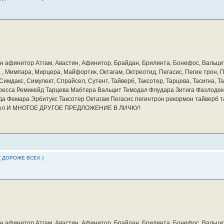
бин афинитор Атгам, Авастин, Афинитор, Брайдан, Брилинта, Бонефос, Вальцит
а, , Мимпара, Мирцера, Майфортик, Октагам, Октреотид, Пегасис, Пегие трон,
мдакс, Симулект, Спрайсел, Сутент, Тайверб, Таксотер, Тарцева, Тасигна, Та
ресса Ремикейд Тарцева Мабтера Вальцит Темодал Флудара Зитига Фазлодек
а Фемара Эрбитукс Таксотер Октагам Пегасис пегинтрон рекормон тайверб 
айсел И МНОГОЕ ДРУГОЕ ПРЕДЛОЖЕНИЕ В ЛИЧКУ!
( ДОРОЖЕ ВСЕХ )
бин афинитор Атгам, Авастин, Афинитор, Брайдан, Брилинта, Бонефос, Вальцит