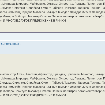
а, , Мимпара, Мирцера, Майфортик, Октагам, Октреотид, Пегасис, Пегие трон,
мдакс, Симулект, Спрайсел, Сутент, Тайверб, Таксотер, Тарцева, Тасигна, Та
ресса Ремикейд Тарцева Мабтера Вальцит Темодал Флудара Зитига Фазлодек
а Фемара Эрбитукс Таксотер Октагам Пегасис пегинтрон рекормон тайверб 
айсел И МНОГОЕ ДРУГОЕ ПРЕДЛОЖЕНИЕ В ЛИЧКУ!
( ДОРОЖЕ ВСЕХ )
бин афинитор Атгам, Авастин, Афинитор, Брайдан, Брилинта, Бонефос, Вальцит
а, , Мимпара, Мирцера, Майфортик, Октагам, Октреотид, Пегасис, Пегие трон,
мдакс, Симулект, Спрайсел, Сутент, Тайверб, Таксотер, Тарцева, Тасигна, Та
ресса Ремикейд Тарцева Мабтера Вальцит Темодал Флудара Зитига Фазлодек
а Фемара Эрбитукс Таксотер Октагам Пегасис пегинтрон рекормон тайверб 
айсел И МНОГОЕ ДРУГОЕ ПРЕДЛОЖЕНИЕ В ЛИЧКУ!