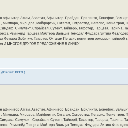
бин афинитор Атгам, Авастин, Афинитор, Брайдан, Брилинта, Бонефос, Вальцит
а, , Мимпара, Мирцера, Майфортик, Октагам, Октреотид, Пегасис, Пегие трон,
мдакс, Симулект, Спрайсел, Сутент, Тайверб, Таксотер, Тарцева, Тасигна, Та
ресса Ремикейд Тарцева Мабтера Вальцит Темодал Флудара Зитига Фазлодек
а Фемара Эрбитукс Таксотер Октагам Пегасис пегинтрон рекормон тайверб 
айсел И МНОГОЕ ДРУГОЕ ПРЕДЛОЖЕНИЕ В ЛИЧКУ!
( ДОРОЖЕ ВСЕХ )
бин афинитор Атгам, Авастин, Афинитор, Брайдан, Брилинта, Бонефос, Вальцит
а, , Мимпара, Мирцера, Майфортик, Октагам, Октреотид, Пегасис, Пегие трон,
мдакс, Симулект, Спрайсел, Сутент, Тайверб, Таксотер, Тарцева, Тасигна, Та
ресса Ремикейд Тарцева Мабтера Вальцит Темодал Флудара Зитига Фазлодек