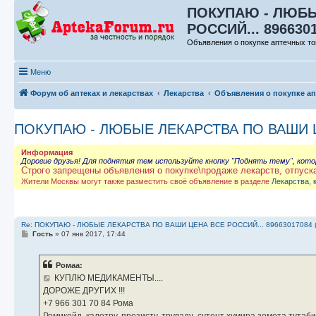
ПОКУПАЮ - ЛЮБЫ
РОССИЙ... 896630
Объявления о покупке аптечных то
Меню
Форум об аптеках и лекарствах
Лекарства
Объявления о покупке а
ПОКУПАЮ - ЛЮБЫЕ ЛЕКАРСТВА ПО ВАШИ ЦЕ
Информация
Дорогие друзья! Для поднятия тем используйте кнопку "Поднять тему", кот
Строго запрещены объявления о покупке\продаже лекарств, отпуск
Жители Москвы могут также разместить своё объявление в разделе
Лекарства, 
Re: ПОКУПАЮ - ЛЮБЫЕ ЛЕКАРСТВА ПО ВАШИ ЦЕНА ВСЕ РОССИЙ... 89663017084 
С
Гость
»
07 янв 2017, 17:44
о
о
б
Ромаа:
щ
е
КУПЛЮ МЕДИКАМЕНТЫ....
н
ДОРОЖЕ ДРУГИХ !!!
и
е
‪+7 966 301 70 84‬ Рома
Ремикейд, калетру, презисту, труваду ,сутент хумира зомета тута