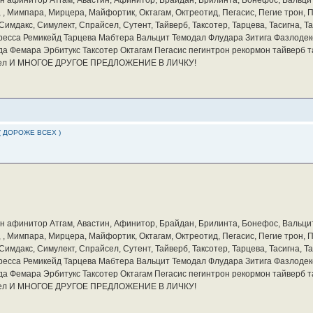
а, , Мимпара, Мирцера, Майфортик, Октагам, Октреотид, Пегасис, Пегие трон,
мдакс, Симулект, Спрайсел, Сутент, Тайверб, Таксотер, Тарцева, Тасигна, Та
ресса Ремикейд Тарцева Мабтера Вальцит Темодал Флудара Зитига Фазлодек
а Фемара Эрбитукс Таксотер Октагам Пегасис пегинтрон рекормон тайверб 
айсел И МНОГОЕ ДРУГОЕ ПРЕДЛОЖЕНИЕ В ЛИЧКУ!
( ДОРОЖЕ ВСЕХ )
бин афинитор Атгам, Авастин, Афинитор, Брайдан, Брилинта, Бонефос, Вальцит
а, , Мимпара, Мирцера, Майфортик, Октагам, Октреотид, Пегасис, Пегие трон,
мдакс, Симулект, Спрайсел, Сутент, Тайверб, Таксотер, Тарцева, Тасигна, Та
ресса Ремикейд Тарцева Мабтера Вальцит Темодал Флудара Зитига Фазлодек
а Фемара Эрбитукс Таксотер Октагам Пегасис пегинтрон рекормон тайверб 
айсел И МНОГОЕ ДРУГОЕ ПРЕДЛОЖЕНИЕ В ЛИЧКУ!