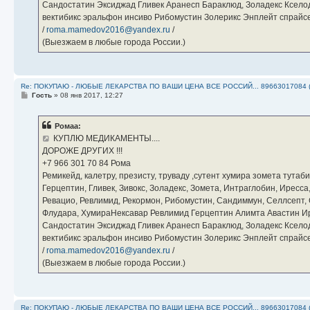
Сандостатин Эксиджад Гливек Аранесп Бараклюд, Золадекс Кселод
вектибикс эральфон инсиво Рибомустин Золерикс Энплейт спр
/
roma.mamedov2016@yandex.ru
/
(Выезжаем в любые города России.)
Re: ПОКУПАЮ - ЛЮБЫЕ ЛЕКАРСТВА ПО ВАШИ ЦЕНА ВСЕ РОССИЙ... 89663017084 
С
Гость
»
08 янв 2017, 12:27
о
о
б
Ромаа:
щ
е
КУПЛЮ МЕДИКАМЕНТЫ....
н
ДОРОЖЕ ДРУГИХ !!!
и
е
‪+7 966 301 70 84‬ Рома
Ремикейд, калетру, презисту, труваду ,сутент хумира зомета тута
Герцептин, Гливек, Зивокс, Золадекс, Зомета, Интраглобин, Иресс
Ревацио, Ревлимид, Рекормон, Рибомустин, Сандиммун, Селлсепт, Си
Флудара, ХумираНексавар Ревлимид Герцептин Алимта Авастин И
Сандостатин Эксиджад Гливек Аранесп Бараклюд, Золадекс Кселод
вектибикс эральфон инсиво Рибомустин Золерикс Энплейт спр
/
roma.mamedov2016@yandex.ru
/
(Выезжаем в любые города России.)
Re: ПОКУПАЮ - ЛЮБЫЕ ЛЕКАРСТВА ПО ВАШИ ЦЕНА ВСЕ РОССИЙ... 89663017084 