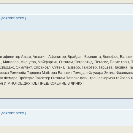
( ДОРОЖЕ ВСЕХ )
бин афинитор Атгам, Авастин, Афинитор, Брайдан, Брилинта, Бонефос, Вальцит
а, , Мимпара, Мирцера, Майфортик, Октагам, Октреотид, Пегасис, Пегие трон,
мдакс, Симулект, Спрайсел, Сутент, Тайверб, Таксотер, Тарцева, Тасигна, Та
ресса Ремикейд Тарцева Мабтера Вальцит Темодал Флудара Зитига Фазлодек
а Фемара Эрбитукс Таксотер Октагам Пегасис пегинтрон рекормон тайверб 
айсел И МНОГОЕ ДРУГОЕ ПРЕДЛОЖЕНИЕ В ЛИЧКУ!
( ДОРОЖЕ ВСЕХ )