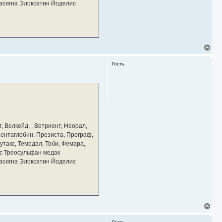
тасигна Элоксатин Йоделис
В
е
р
Гость
н
у
т
ь
с
я
к
н
а
, Велкейд, , Вотриент, Неорал,
ч
 Пентаглобин, Презиста, Програф,
а
утакс, Темодал, Тоби, Фемара,
л
у
с Треосульфан медак
тасигна Элоксатин Йоделис
В
е
р