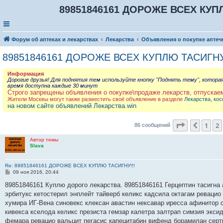
89851846161 ДОРОЖЕ ВСЕХ КУПЛ
Форум об аптеках и лекарствах
Лекарства
Объявления о покупке аптеч
89851846161 ДОРОЖЕ ВСЕХ КУПЛЮ ТАСИГНУ
Информация
Дорогие друзья! Для поднятия тем используйте кнопку "Поднять тему", котора
время доступна каждые 30 минут
Строго запрещены объявления о покупке\продаже лекарств, отпускае
Жители Москвы могут также разместить своё объявление в разделе
Лекарства, кос
на новом сайте объявлений Лекарства.win
Страница
3
1
2
Пред.
86 сообщений
Автор темы
Slava
Re: 89851846161 ДОРОЖЕ ВСЕХ КУПЛЮ ТАСИГНУ!!!
С
09 ноя 2016, 20:44
о
о
89851846161 Куплю дорого лекарства. 89851846161 Герцептин тасигна 
б
эрбитукс кетостерил энплейт тайверб келикс кадсила октагам ревацио
щ
е
хумира ИГ-Вена синовекс клексан авастин нексавар иресса афинитор 
н
кивекса кселода келикс презиста гемзар калетра залтрап симзия экс
и
е
фемара ревацио вальцит пегасис капецитабин вифенд борамилан серт