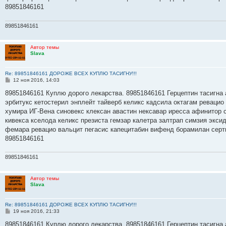
89851846161
89851846161
Автор темы
Slava
Re: 89851846161 ДОРОЖЕ ВСЕХ КУПЛЮ ТАСИГНУ!!!
С
12 ноя 2016, 14:03
о
о
89851846161 Куплю дорого лекарства. 89851846161 Герцептин тасигна 
б
эрбитукс кетостерил энплейт тайверб келикс кадсила октагам ревацио
щ
е
хумира ИГ-Вена синовекс клексан авастин нексавар иресса афинитор 
н
кивекса кселода келикс презиста гемзар калетра залтрап симзия экс
и
е
фемара ревацио вальцит пегасис капецитабин вифенд борамилан серт
89851846161
89851846161
Автор темы
Slava
Re: 89851846161 ДОРОЖЕ ВСЕХ КУПЛЮ ТАСИГНУ!!!
С
19 ноя 2016, 21:33
о
о
89851846161 Куплю дорого лекарства. 89851846161 Герцептин тасигна 