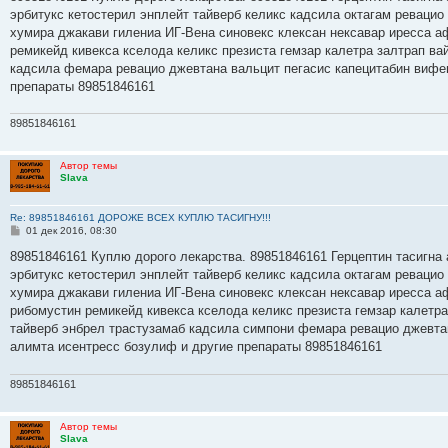
б
эрбитукс кетостерил энплейт тайверб келикс кадсила октагам ревацио
щ
е
хумира джакави гилениа ИГ-Вена синовекс клексан нексавар иресса а
н
ремикейд кивекса кселода келикс презиста гемзар калетра залтрап в
и
е
кадсила фемара ревацио джевтана вальцит пегасис капецитабин вифе
препараты 89851846161
89851846161
Автор темы
Slava
Re: 89851846161 ДОРОЖЕ ВСЕХ КУПЛЮ ТАСИГНУ!!!
С
01 дек 2016, 08:30
о
о
89851846161 Куплю дорого лекарства. 89851846161 Герцептин тасигна 
б
эрбитукс кетостерил энплейт тайверб келикс кадсила октагам ревацио
щ
е
хумира джакави гилениа ИГ-Вена синовекс клексан нексавар иресса а
н
рибомустин ремикейд кивекса кселода келикс презиста гемзар калетр
и
е
тайверб энбрел трастузамаб кадсила симпони фемара ревацио джевта
алимта исентресс бозулиф и другие препараты 89851846161
89851846161
Автор темы
Slava