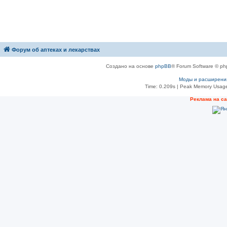
Форум об аптеках и лекарствах
Создано на основе
phpBB
® Forum Software © ph
Моды и расширени
Time: 0.209s
| Peak Memory Usage
Рeклама на с