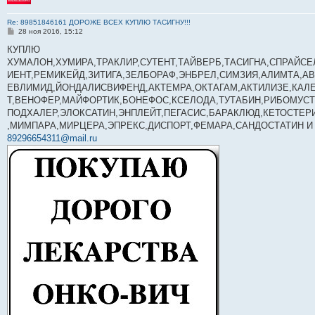
Re: 89851846161 ДОРОЖЕ ВСЕХ КУПЛЮ ТАСИГНУ!!!
С
28 ноя 2016, 15:12
о
о
КУПЛЮ
б
ХУМАЛОН,ХУМИРА,ТРАКЛИР,СУТЕНТ,ТАЙВЕРБ,ТАСИГНА,СПРАЙСЕ
щ
е
ИЕНТ,РЕМИКЕЙД,ЗИТИГА,ЗЕЛБОРАФ,ЭНБРЕЛ,СИМЗИЯ,АЛИМТА,А
н
ЕВЛИМИД,ЙОНДАЛИСВИФЕНД,АКТЕМРА,ОКТАГАМ,АКТИЛИЗЕ,КАЛЕ
и
е
Т,ВЕНОФЕР,МАЙФОРТИК,БОНЕФОС,КСЕЛОДА,ТУТАБИН,РИБОМУСТ
ПОДХАЛЕР,ЭЛОКСАТИН,ЭНПЛЕЙТ,ПЕГАСИС,БАРАКЛЮД,КЕТОСТЕР
,МИМПАРА,МИРЦЕРА,ЭПРЕКС,ДИСПОРТ,ФЕМАРА,САНДОСТАТИН И М
89296654311@mail.ru