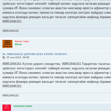
б
эрбитукс кетостерил энплейт тайверб келикс кадсила октагам ревацио
щ
е
хумира ИГ-Вена синовекс клексан авастин нексавар иресса афинитор 
н
кивекса кселода келикс презиста гемзар калетра залтрап вайдаза сим
и
е
кадсила фемара ревацио вальцит пегасис капецитабин вифенд борами
89851846161
89851846161
Автор темы
Slava
Re: 89851846161 ДОРОЖЕ ВСЕХ КУПЛЮ ТАСИГНУ!!!
С
25 ноя 2016, 09:58
о
о
89851846161 Куплю дорого лекарства. 89851846161 Герцептин тасигна 
б
эрбитукс кетостерил энплейт тайверб келикс кадсила октагам ревацио
щ
е
хумира ИГ-Вена синовекс клексан авастин нексавар иресса афинитор 
н
кивекса кселода келикс презиста гемзар калетра залтрап вайдаза сим
и
е
кадсила фемара ревацио вальцит пегасис капецитабин вифенд борами
89851846161
89851846161
romanov.roman