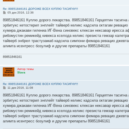
Re: 89851846161 ДОРОЖЕ ВСЕХ КУПЛЮ ТАСИГНУ!!!
С
05 дек 2016, 12:36
о
о
89851846161 Куплю дорого лекарства. 89851846161 Герцептин тасигна 
б
эрбитукс кетостерил энплейт тайверб келикс кадсила октагам ревацио
щ
е
хумира джакави гилениа ИГ-Вена синовекс клексан нексавар иресса а
н
рибомустин ремикейд кивекса кселода келикс презиста гемзар калетр
и
е
тайверб энбрел трастузамаб кадсила симпони фемара ревацио джевта
алимта исентресс бозулиф и другие препараты 89851846161
89851846161
Автор темы
Slava
Re: 89851846161 ДОРОЖЕ ВСЕХ КУПЛЮ ТАСИГНУ!!!
С
11 дек 2016, 11:08
о
о
89851846161 Куплю дорого лекарства. 89851846161 Герцептин тасигна 
б
эрбитукс кетостерил энплейт тайверб келикс кадсила октагам ревацио
щ
е
хумира джакави гилениа ИГ-Вена синовекс клексан нексавар иресса а
н
рибомустин ремикейд кивекса кселода келикс презиста гемзар калетр
и
е
тайверб энбрел трастузамаб кадсила симпони фемара ревацио джевта
алимта исентресс бозулиф и другие препараты 89851846161