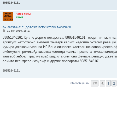
89851846161
Автор темы
Slava
Re: 89851846161 ДОРОЖЕ ВСЕХ КУПЛЮ ТАСИГНУ!!!
С
21 дек 2016, 15:17
о
о
89851846161 Куплю дорого лекарства. 89851846161 Герцептин тасигна 
б
эрбитукс кетостерил энплейт тайверб келикс кадсила октагам ревацио
щ
е
хумира джакави гилениа ИГ-Вена синовекс клексан нексавар иресса а
н
рибомустин ремикейд кивекса кселода келикс презиста гемзар калетр
и
е
тайверб энбрел трастузамаб кадсила симпони фемара ревацио джевта
алимта исентресс бозулиф и другие препараты 89851846161
89851846161
Страница
3
1
2
Пред.
86 сообщений