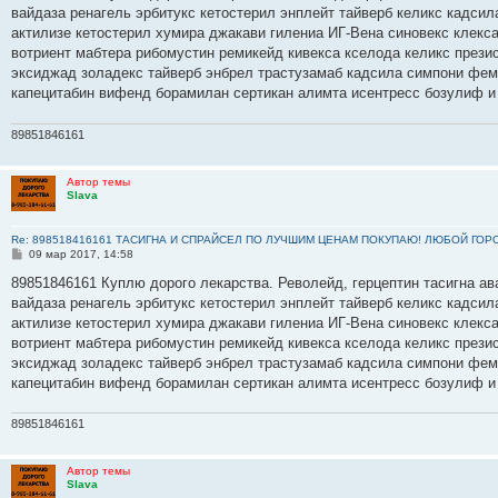
б
вайдаза ренагель эрбитукс кетостерил энплейт тайверб келикс кадсил
щ
е
актилизе кетостерил хумира джакави гилениа ИГ-Вена синовекс клекс
н
вотриент мабтера рибомустин ремикейд кивекса кселода келикс прези
и
е
эксиджад золадекс тайверб энбрел трастузамаб кадсила симпони фем
капецитабин вифенд борамилан сертикан алимта исентресс бозулиф и
89851846161
Автор темы
Slava
Re: 898518416161 ТАСИГНА И СПРАЙСЕЛ ПО ЛУЧШИМ ЦЕНАМ ПОКУПАЮ! ЛЮБОЙ ГОР
С
09 мар 2017, 14:58
о
о
89851846161 Куплю дорого лекарства. Револейд, герцептин тасигна ав
б
вайдаза ренагель эрбитукс кетостерил энплейт тайверб келикс кадсил
щ
е
актилизе кетостерил хумира джакави гилениа ИГ-Вена синовекс клекс
н
вотриент мабтера рибомустин ремикейд кивекса кселода келикс прези
и
е
эксиджад золадекс тайверб энбрел трастузамаб кадсила симпони фем
капецитабин вифенд борамилан сертикан алимта исентресс бозулиф и
89851846161
Автор темы
Slava