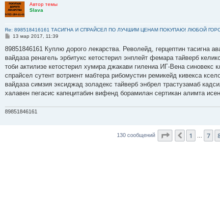
Автор темы
Slava
Re: 898518416161 ТАСИГНА И СПРАЙСЕЛ ПО ЛУЧШИМ ЦЕНАМ ПОКУПАЮ! ЛЮБОЙ ГОР
С
13 мар 2017, 11:39
о
о
89851846161 Куплю дорого лекарства. Револейд, герцептин тасигна ав
б
вайдаза ренагель эрбитукс кетостерил энплейт фемара тайверб келик
щ
е
тоби актилизе кетостерил хумира джакави гилениа ИГ-Вена синовекс
н
спрайсел сутент вотриент мабтера рибомустин ремикейд кивекса ксело
и
е
вайдаза симзия эксиджад золадекс тайверб энбрел трастузамаб кадс
халавен пегасис капецитабин вифенд борамилан сертикан алимта исе
89851846161
Страница
9
из
1
7
Пред.
130 сообщений
…