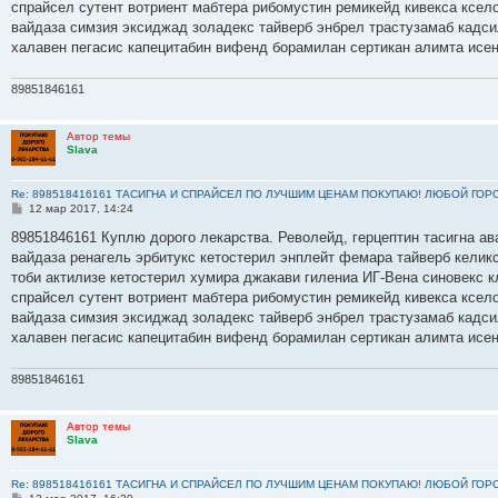
спрайсел сутент вотриент мабтера рибомустин ремикейд кивекса ксело
и
е
вайдаза симзия эксиджад золадекс тайверб энбрел трастузамаб кадс
халавен пегасис капецитабин вифенд борамилан сертикан алимта исе
89851846161
Автор темы
Slava
Re: 898518416161 ТАСИГНА И СПРАЙСЕЛ ПО ЛУЧШИМ ЦЕНАМ ПОКУПАЮ! ЛЮБОЙ ГОР
С
12 мар 2017, 14:24
о
о
89851846161 Куплю дорого лекарства. Револейд, герцептин тасигна ав
б
вайдаза ренагель эрбитукс кетостерил энплейт фемара тайверб келик
щ
е
тоби актилизе кетостерил хумира джакави гилениа ИГ-Вена синовекс
н
спрайсел сутент вотриент мабтера рибомустин ремикейд кивекса ксело
и
е
вайдаза симзия эксиджад золадекс тайверб энбрел трастузамаб кадс
халавен пегасис капецитабин вифенд борамилан сертикан алимта исе
89851846161
Автор темы
Slava
Re: 898518416161 ТАСИГНА И СПРАЙСЕЛ ПО ЛУЧШИМ ЦЕНАМ ПОКУПАЮ! ЛЮБОЙ ГОР
С