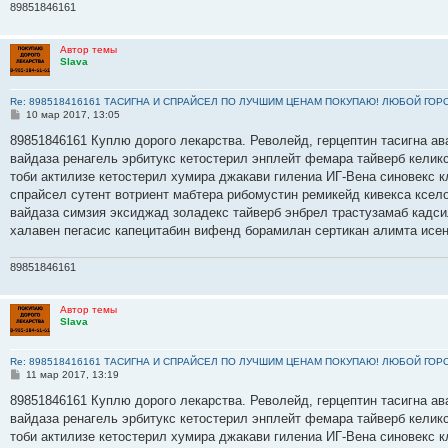
89851846161
Автор темы
Slava
Re: 898518416161 ТАСИГНА И СПРАЙСЕЛ ПО ЛУЧШИМ ЦЕНАМ ПОКУПАЮ! ЛЮБОЙ ГОР
С
10 мар 2017, 13:05
о
о
89851846161 Куплю дорого лекарства. Револейд, герцептин тасигна ав
б
вайдаза ренагель эрбитукс кетостерил энплейт фемара тайверб келик
щ
е
тоби актилизе кетостерил хумира джакави гилениа ИГ-Вена синовекс
н
спрайсел сутент вотриент мабтера рибомустин ремикейд кивекса ксело
и
е
вайдаза симзия эксиджад золадекс тайверб энбрел трастузамаб кадс
халавен пегасис капецитабин вифенд борамилан сертикан алимта исе
89851846161
Автор темы
Slava
Re: 898518416161 ТАСИГНА И СПРАЙСЕЛ ПО ЛУЧШИМ ЦЕНАМ ПОКУПАЮ! ЛЮБОЙ ГОР
С
11 мар 2017, 13:19
о
о
89851846161 Куплю дорого лекарства. Револейд, герцептин тасигна ав
б
вайдаза ренагель эрбитукс кетостерил энплейт фемара тайверб келик
щ
е
тоби актилизе кетостерил хумира джакави гилениа ИГ-Вена синовекс
н