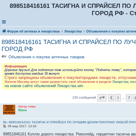
898518416161 ТАСИГНА И СПРАЙСЕЛ П
ГОРОД РФ - С
Форум об аптеках и лекарствах
Лекарства
Объявления о покупке аптеч
898518416161 ТАСИГНА И СПРАЙСЕЛ ПО 
ГОРОД РФ
⇐
Объявления о покупке аптечных товаров
Информация
Дорогие друзья! Для поднятия тем используйте кнопку "Поднять тему", котора
время доступна каждые 30 минут
Строго запрещены объявления о покупке\продаже лекарств, отпускае
Жители Москвы могут также разместить своё объявление в разделе
Лекарства, кос
на новом сайте объявлений Лекарства.win
Страница
9
из
1
7
Пред.
130 сообщений
…
Автор темы
Slava
Re: 898518416161 ТАСИГНА И СПРАЙСЕЛ ПО ЛУЧШИМ ЦЕНАМ ПОКУПАЮ! ЛЮБОЙ ГОР
С
09 мар 2017, 13:34
о
о
89851846161 Куплю дорого лекарства. Револейд, герцептин тасигна ав