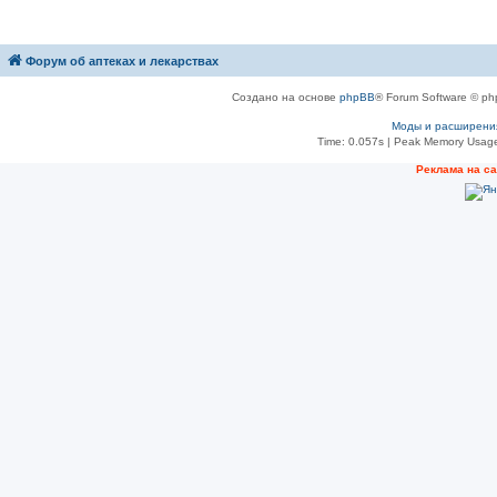
Форум об аптеках и лекарствах
Создано на основе
phpBB
® Forum Software © ph
Моды и расширени
Time: 0.057s
| Peak Memory Usage
Рeклама на с