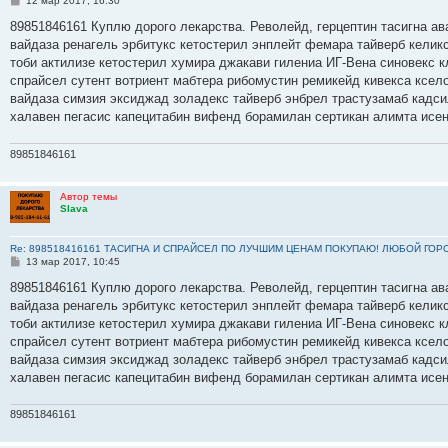
12 мар 2017, 16:30
о
о
89851846161 Куплю дорого лекарства. Револейд, герцептин тасигна ав
б
вайдаза ренагель эрбитукс кетостерил энплейт фемара тайверб келик
щ
е
тоби актилизе кетостерил хумира джакави гилениа ИГ-Вена синовекс
н
спрайсел сутент вотриент мабтера рибомустин ремикейд кивекса ксело
и
е
вайдаза симзия эксиджад золадекс тайверб энбрел трастузамаб кадс
халавен пегасис капецитабин вифенд борамилан сертикан алимта исе
89851846161
Автор темы
Slava
Re: 898518416161 ТАСИГНА И СПРАЙСЕЛ ПО ЛУЧШИМ ЦЕНАМ ПОКУПАЮ! ЛЮБОЙ ГОР
С
13 мар 2017, 10:45
о
о
89851846161 Куплю дорого лекарства. Револейд, герцептин тасигна ав
б
вайдаза ренагель эрбитукс кетостерил энплейт фемара тайверб келик
щ
е
тоби актилизе кетостерил хумира джакави гилениа ИГ-Вена синовекс
н
спрайсел сутент вотриент мабтера рибомустин ремикейд кивекса ксело
и
е
вайдаза симзия эксиджад золадекс тайверб энбрел трастузамаб кадс
халавен пегасис капецитабин вифенд борамилан сертикан алимта исе
89851846161