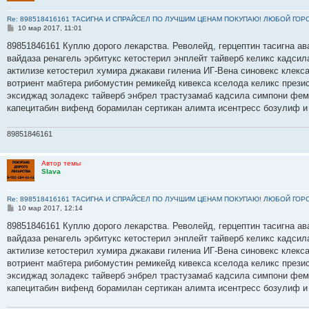
Re: 898518416161 ТАСИГНА И СПРАЙСЕЛ ПО ЛУЧШИМ ЦЕНАМ ПОКУПАЮ! ЛЮБОЙ ГОР
С
10 мар 2017, 11:01
о
о
89851846161 Куплю дорого лекарства. Револейд, герцептин тасигна ав
б
вайдаза ренагель эрбитукс кетостерил энплейт тайверб келикс кадсил
щ
е
актилизе кетостерил хумира джакави гилениа ИГ-Вена синовекс клекс
н
вотриент мабтера рибомустин ремикейд кивекса кселода келикс прези
и
е
эксиджад золадекс тайверб энбрел трастузамаб кадсила симпони фем
капецитабин вифенд борамилан сертикан алимта исентресс бозулиф и
89851846161
Автор темы
Slava
Re: 898518416161 ТАСИГНА И СПРАЙСЕЛ ПО ЛУЧШИМ ЦЕНАМ ПОКУПАЮ! ЛЮБОЙ ГОР
С
10 мар 2017, 12:14
о
о
89851846161 Куплю дорого лекарства. Револейд, герцептин тасигна ав
б
вайдаза ренагель эрбитукс кетостерил энплейт тайверб келикс кадсил
щ
е
актилизе кетостерил хумира джакави гилениа ИГ-Вена синовекс клекс
н
вотриент мабтера рибомустин ремикейд кивекса кселода келикс прези
и
е
эксиджад золадекс тайверб энбрел трастузамаб кадсила симпони фем
капецитабин вифенд борамилан сертикан алимта исентресс бозулиф и