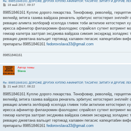
Re: 89851846161 ДОРОЖЕ ДРУГИХ КУПЛЮ АФИНИТОР, ТАСИГНУ, ЗИТИГУ И ДРУГИЕ Л
С
18 май 2017, 09:37
о
о
89851846161 Куплю дорого лекарства. Тенофовир, револейд, герцептин
б
велкейд зитига газива вайдаза ренагель эрбитукс кетостерил энплейт
щ
е
ревацио алимта зелбораф кселода гливек тоби актилизе кетостерил х
н
иресса афинитор филахромин фазлодекс спрайсел сутент вотриент ма
и
е
гемзар калетра залтрап эксджива вайдаза симзия эксиджад золадекс
ревацио джевтана вальцит гертикад халавен пегасис капецитабин виф
препараты 89851846161
fedorovslava33@gmail.com
89851846161
Автор темы
Slava
Re: 89851846161 ДОРОЖЕ ДРУГИХ КУПЛЮ АФИНИТОР, ТАСИГНУ, ЗИТИГУ И ДРУГИЕ Л
С
21 май 2017, 08:22
о
о
89851846161 Куплю дорого лекарства. Тенофовир, револейд, герцептин
б
велкейд зитига газива вайдаза ренагель эрбитукс кетостерил энплейт
щ
е
ревацио алимта зелбораф кселода гливек тоби актилизе кетостерил х
н
иресса афинитор филахромин фазлодекс спрайсел сутент вотриент ма
и
е
гемзар калетра залтрап эксджива вайдаза симзия эксиджад золадекс
ревацио джевтана вальцит гертикад халавен пегасис капецитабин виф
препараты 89851846161
fedorovslava33@gmail.com