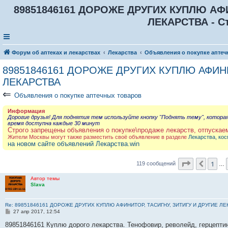
89851846161 ДОРОЖЕ ДРУГИХ КУПЛЮ АФИ
ЛЕКАРСТВА - С
Форум об аптеках и лекарствах
Лекарства
Объявления о покупке аптеч
89851846161 ДОРОЖЕ ДРУГИХ КУПЛЮ АФИНИ
ЛЕКАРСТВА
⇐
Объявления о покупке аптечных товаров
Информация
Дорогие друзья! Для поднятия тем используйте кнопку "Поднять тему", котора
время доступна каждые 30 минут
Строго запрещены объявления о покупке\продаже лекарств, отпускае
Жители Москвы могут также разместить своё объявление в разделе
Лекарства, кос
на новом сайте объявлений Лекарства.win
Страница
1
Пред.
119 сообщений
…
Автор темы
Slava
Re: 89851846161 ДОРОЖЕ ДРУГИХ КУПЛЮ АФИНИТОР, ТАСИГНУ, ЗИТИГУ И ДРУГИЕ Л
С
27 апр 2017, 12:54
о
о
89851846161 Куплю дорого лекарства. Тенофовир, револейд, герцептин