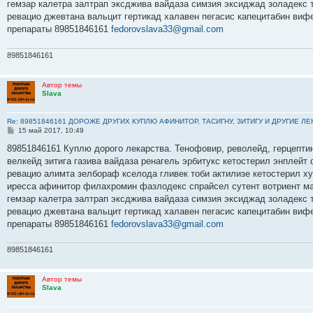
е
гемзар калетра залтрап эксджива вайдаза симзия эксиджад золадекс
ревацио джевтана вальцит гертикад халавен пегасис капецитабин виф
препараты 89851846161
fedorovslava33@gmail.com
89851846161
Автор темы
Slava
Re: 89851846161 ДОРОЖЕ ДРУГИХ КУПЛЮ АФИНИТОР, ТАСИГНУ, ЗИТИГУ И ДРУГИЕ Л
С
15 май 2017, 10:49
о
о
89851846161 Куплю дорого лекарства. Тенофовир, револейд, герцептин
б
велкейд зитига газива вайдаза ренагель эрбитукс кетостерил энплейт
щ
е
ревацио алимта зелбораф кселода гливек тоби актилизе кетостерил х
н
иресса афинитор филахромин фазлодекс спрайсел сутент вотриент ма
и
е
гемзар калетра залтрап эксджива вайдаза симзия эксиджад золадекс
ревацио джевтана вальцит гертикад халавен пегасис капецитабин виф
препараты 89851846161
fedorovslava33@gmail.com
89851846161
Автор темы
Slava