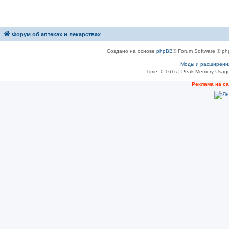
Форум об аптеках и лекарствах
Создано на основе
phpBB
® Forum Software © ph
Моды и расширени
Time: 0.161s
| Peak Memory Usage
Рeклама на с