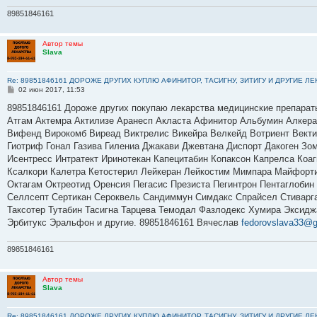
89851846161
Автор темы
Slava
Re: 89851846161 ДОРОЖЕ ДРУГИХ КУПЛЮ АФИНИТОР, ТАСИГНУ, ЗИТИГУ И ДРУГИЕ Л
С
02 июн 2017, 11:53
о
о
89851846161 Дороже других покупаю лекарства медицинские препарат
б
Атгам Актемра Актилизе Аранесп Акласта Афинитор Альбумин Алкер
щ
е
Вифенд Вирокомб Виреад Виктрелис Викейра Велкейд Вотриент Вектиб
н
Гиотриф Гонал Газива Гилениа Джакави Джевтана Диспорт Дакоген Зо
и
е
Исентресс Интратект Иринотекан Капецитабин Копаксон Капрелса Коа
Ксалкори Калетра Кетостерил Лейкеран Лейкостим Мимпара Майфорт
Октагам Октреотид Оренсия Пегасис Презиста Пегинтрон Пентаглобин
Селлсепт Сертикан Сероквель Сандиммун Симдакс Спрайсел Стиварга
Таксотер Тутабин Тасигна Тарцева Темодал Фазлодекс Хумира Эксид
Эрбитукс Эральфон и другие. 89851846161 Вячеслав
fedorovslava33@
89851846161
Автор темы
Slava
Re: 89851846161 ДОРОЖЕ ДРУГИХ КУПЛЮ АФИНИТОР, ТАСИГНУ, ЗИТИГУ И ДРУГИЕ Л