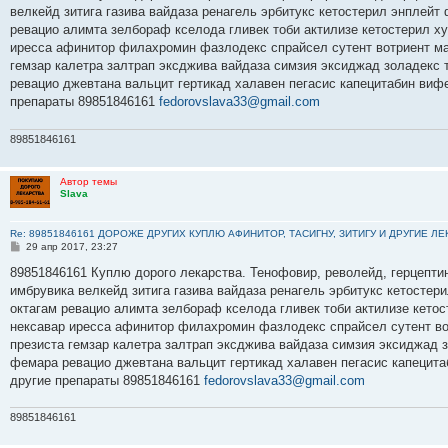
б
велкейд зитига газива вайдаза ренагель эрбитукс кетостерил энплейт
щ
е
ревацио алимта зелбораф кселода гливек тоби актилизе кетостерил х
н
иресса афинитор филахромин фазлодекс спрайсел сутент вотриент ма
и
е
гемзар калетра залтрап эксджива вайдаза симзия эксиджад золадекс
ревацио джевтана вальцит гертикад халавен пегасис капецитабин виф
препараты 89851846161
fedorovslava33@gmail.com
89851846161
Автор темы
Slava
Re: 89851846161 ДОРОЖЕ ДРУГИХ КУПЛЮ АФИНИТОР, ТАСИГНУ, ЗИТИГУ И ДРУГИЕ Л
С
29 апр 2017, 23:27
о
о
89851846161 Куплю дорого лекарства. Тенофовир, револейд, герцептин
б
имбрувика велкейд зитига газива вайдаза ренагель эрбитукс кетостер
щ
е
октагам ревацио алимта зелбораф кселода гливек тоби актилизе кето
н
нексавар иресса афинитор филахромин фазлодекс спрайсел сутент во
и
е
презиста гемзар калетра залтрап эксджива вайдаза симзия эксиджад 
фемара ревацио джевтана вальцит гертикад халавен пегасис капецит
другие препараты 89851846161
fedorovslava33@gmail.com
89851846161