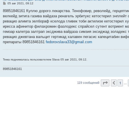
С
05 авг 2021, 09:12
о
о
89851846161 Куплю дорого лекарства. Тенофовир, револейд, герцептин
б
велкейд зитига газива вайдаза ренагель эрбитукс кетостерил энплейт
щ
е
ревацио алимта зелбораф кселода гливек тоби актилизе кетостерил х
н
иресса афинитор филахромин фазлодекс спрайсел сутент вотриент ма
и
е
гемзар калетра залтрап эксджива вайдаза симзия эксиджад золадекс
ревацио джевтана вальцит гертикад халавен пегасис капецитабин виф
препараты 89851846161
fedorovslava33@gmail.com
Тема поднималась пользователем Slava 05 авг 2021, 09:12.
89851846161
Страница
1
Пред.
119 сообщений
…