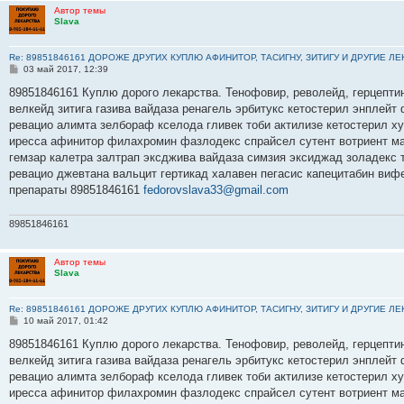
Автор темы
Slava
Re: 89851846161 ДОРОЖЕ ДРУГИХ КУПЛЮ АФИНИТОР, ТАСИГНУ, ЗИТИГУ И ДРУГИЕ Л
С
03 май 2017, 12:39
о
о
89851846161 Куплю дорого лекарства. Тенофовир, револейд, герцептин
б
велкейд зитига газива вайдаза ренагель эрбитукс кетостерил энплейт
щ
е
ревацио алимта зелбораф кселода гливек тоби актилизе кетостерил х
н
иресса афинитор филахромин фазлодекс спрайсел сутент вотриент ма
и
е
гемзар калетра залтрап эксджива вайдаза симзия эксиджад золадекс
ревацио джевтана вальцит гертикад халавен пегасис капецитабин виф
препараты 89851846161
fedorovslava33@gmail.com
89851846161
Автор темы
Slava
Re: 89851846161 ДОРОЖЕ ДРУГИХ КУПЛЮ АФИНИТОР, ТАСИГНУ, ЗИТИГУ И ДРУГИЕ Л
С
10 май 2017, 01:42
о
о
89851846161 Куплю дорого лекарства. Тенофовир, револейд, герцептин
б
велкейд зитига газива вайдаза ренагель эрбитукс кетостерил энплейт
щ
е
ревацио алимта зелбораф кселода гливек тоби актилизе кетостерил х
н
иресса афинитор филахромин фазлодекс спрайсел сутент вотриент ма
и