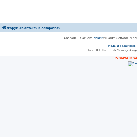
Форум об аптеках и лекарствах
Создано на основе
phpBB
® Forum Software © ph
Моды и расширени
Time: 0.190s
| Peak Memory Usage
Рeклама на с