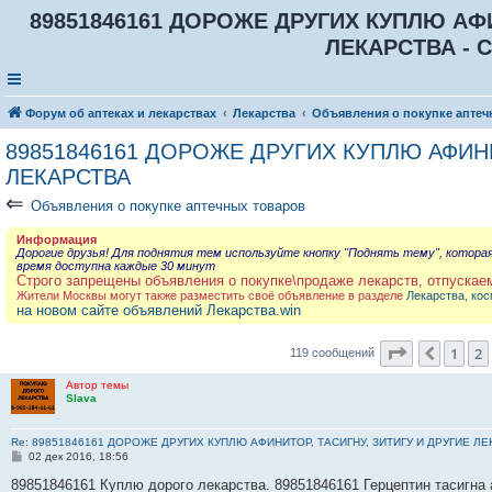
89851846161 ДОРОЖЕ ДРУГИХ КУПЛЮ АФИ
ЛЕКАРСТВА - С
Форум об аптеках и лекарствах
Лекарства
Объявления о покупке аптеч
89851846161 ДОРОЖЕ ДРУГИХ КУПЛЮ АФИНИ
ЛЕКАРСТВА
⇐
Объявления о покупке аптечных товаров
Информация
Дорогие друзья! Для поднятия тем используйте кнопку "Поднять тему", котора
время доступна каждые 30 минут
Строго запрещены объявления о покупке\продаже лекарств, отпускае
Жители Москвы могут также разместить своё объявление в разделе
Лекарства, кос
на новом сайте объявлений Лекарства.win
Страница
3
1
2
Пред.
119 сообщений
Автор темы
Slava
Re: 89851846161 ДОРОЖЕ ДРУГИХ КУПЛЮ АФИНИТОР, ТАСИГНУ, ЗИТИГУ И ДРУГИЕ Л
С
02 дек 2016, 18:56
о
о
89851846161 Куплю дорого лекарства. 89851846161 Герцептин тасигна 