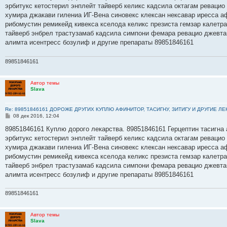
б
эрбитукс кетостерил энплейт тайверб келикс кадсила октагам ревацио
щ
е
хумира джакави гилениа ИГ-Вена синовекс клексан нексавар иресса а
н
рибомустин ремикейд кивекса кселода келикс презиста гемзар калетр
и
е
тайверб энбрел трастузамаб кадсила симпони фемара ревацио джевта
алимта исентресс бозулиф и другие препараты 89851846161
89851846161
Автор темы
Slava
Re: 89851846161 ДОРОЖЕ ДРУГИХ КУПЛЮ АФИНИТОР, ТАСИГНУ, ЗИТИГУ И ДРУГИЕ Л
С
08 дек 2016, 12:04
о
о
89851846161 Куплю дорого лекарства. 89851846161 Герцептин тасигна 
б
эрбитукс кетостерил энплейт тайверб келикс кадсила октагам ревацио
щ
е
хумира джакави гилениа ИГ-Вена синовекс клексан нексавар иресса а
н
рибомустин ремикейд кивекса кселода келикс презиста гемзар калетр
и
е
тайверб энбрел трастузамаб кадсила симпони фемара ревацио джевта
алимта исентресс бозулиф и другие препараты 89851846161
89851846161
Автор темы
Slava