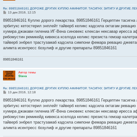
Re: 89851846161 ДОРОЖЕ ДРУГИХ КУПЛЮ АФИНИТОР, ТАСИГНУ, ЗИТИГУ И ДРУГИЕ Л
С
13 дек 2016, 12:15
о
о
89851846161 Куплю дорого лекарства. 89851846161 Герцептин тасигна 
б
эрбитукс кетостерил энплейт тайверб келикс кадсила октагам ревацио
щ
е
хумира джакави гилениа ИГ-Вена синовекс клексан нексавар иресса а
н
рибомустин ремикейд кивекса кселода келикс презиста гемзар калетр
и
е
тайверб энбрел трастузамаб кадсила симпони фемара ревацио джевта
алимта исентресс бозулиф и другие препараты 89851846161
89851846161
Автор темы
Slava
Re: 89851846161 ДОРОЖЕ ДРУГИХ КУПЛЮ АФИНИТОР, ТАСИГНУ, ЗИТИГУ И ДРУГИЕ Л
С
13 дек 2016, 12:18
о
о
89851846161 Куплю дорого лекарства. 89851846161 Герцептин тасигна 
б
эрбитукс кетостерил энплейт тайверб келикс кадсила октагам ревацио
щ
е
хумира джакави гилениа ИГ-Вена синовекс клексан нексавар иресса а
н
рибомустин ремикейд кивекса кселода келикс презиста гемзар калетр
и
е
тайверб энбрел трастузамаб кадсила симпони фемара ревацио джевта
алимта исентресс бозулиф и другие препараты 89851846161