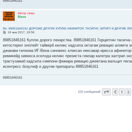
89851846161
Автор темы
Slava
Re: 89851846161 ДОРОЖЕ ДРУГИХ КУПЛЮ АФИНИТОР, ТАСИГНУ, ЗИТИГУ И ДРУГИЕ Л
С
16 янв 2017, 19:56
о
о
89851846161 Куплю дорого лекарства. 89851846161 Герцептин тасигна а
б
кетостерил энплейт тайверб келикс кадсила октагам ревацио алимта з
щ
е
джакави гилениа ИГ-Вена синовекс клексан нексавар иресса афинитор
н
ремикейд кивекса кселода келикс презиста гемзар калетра залтрап э
и
е
трастузамаб кадсила симпони фемара ревацио джевтана вальцит пега
исентресс бозулиф и другие препараты 89851846161
89851846161
Страница
3
1
2
Пред.
119 сообщений