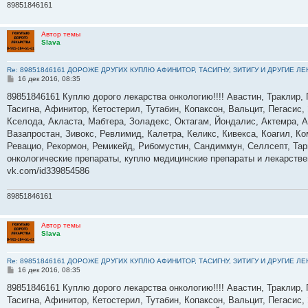
89851846161
Автор темы
Slava
Re: 89851846161 ДОРОЖЕ ДРУГИХ КУПЛЮ АФИНИТОР, ТАСИГНУ, ЗИТИГУ И ДРУГИЕ Л
С
16 дек 2016, 08:35
о
о
89851846161 Куплю дорого лекарства онкологию!!!! Авастин, Траклир, 
б
Тасигна, Афинитор, Кетостерил, Тутабин, Копаксон, Вальцит, Пегасис,
щ
е
Кселода, Акласта, Мабтера, Золадекс, Октагам, Йондалис, Актемра, А
н
Вазапростан, Зивокс, Ревлимид, Калетра, Келикс, Кивекса, Коагил, К
и
е
Ревацио, Рекормон, Ремикейд, Рибомустин, Сандиммун, Селлсепт, Тарц
онкологические препараты, куплю медицинские препараты и лекарств
vk.com/id339854586
89851846161
Автор темы
Slava
Re: 89851846161 ДОРОЖЕ ДРУГИХ КУПЛЮ АФИНИТОР, ТАСИГНУ, ЗИТИГУ И ДРУГИЕ Л
С
16 дек 2016, 08:35
о
о
89851846161 Куплю дорого лекарства онкологию!!!! Авастин, Траклир, 
б
Тасигна, Афинитор, Кетостерил, Тутабин, Копаксон, Вальцит, Пегасис,
щ