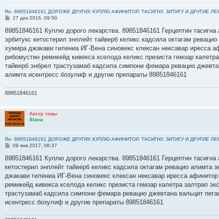
Re: 89851846161 ДОРОЖЕ ДРУГИХ КУПЛЮ АФИНИТОР, ТАСИГНУ, ЗИТИГУ И ДРУГИЕ Л
С
27 дек 2016, 09:50
о
о
89851846161 Куплю дорого лекарства. 89851846161 Герцептин тасигна 
б
эрбитукс кетостерил энплейт тайверб келикс кадсила октагам ревацио
щ
е
хумира джакави гилениа ИГ-Вена синовекс клексан нексавар иресса а
н
рибомустин ремикейд кивекса кселода келикс презиста гемзар калетр
и
е
тайверб энбрел трастузамаб кадсила симпони фемара ревацио джевта
алимта исентресс бозулиф и другие препараты 89851846161
89851846161
Автор темы
Slava
Re: 89851846161 ДОРОЖЕ ДРУГИХ КУПЛЮ АФИНИТОР, ТАСИГНУ, ЗИТИГУ И ДРУГИЕ Л
С
09 янв 2017, 08:37
о
о
89851846161 Куплю дорого лекарства. 89851846161 Герцептин тасигна а
б
кетостерил энплейт тайверб келикс кадсила октагам ревацио алимта з
щ
е
джакави гилениа ИГ-Вена синовекс клексан нексавар иресса афинитор
н
ремикейд кивекса кселода келикс презиста гемзар калетра залтрап э
и
е
трастузамаб кадсила симпони фемара ревацио джевтана вальцит пега
исентресс бозулиф и другие препараты 89851846161