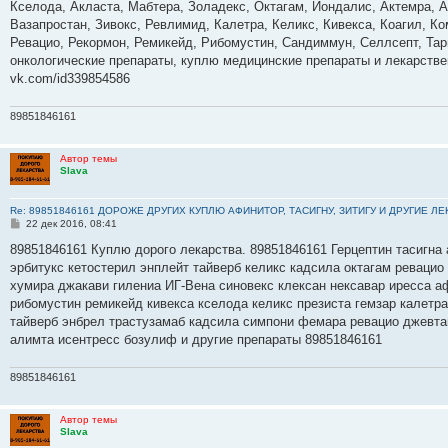
е
Кселода, Акласта, Мабтера, Золадекс, Октагам, Йондалис, Актемра, А
н
Вазапростан, Зивокс, Ревлимид, Калетра, Келикс, Кивекса, Коагил, К
и
е
Ревацио, Рекормон, Ремикейд, Рибомустин, Сандиммун, Селлсепт, Тарц
онкологические препараты, куплю медицинские препараты и лекарств
vk.com/id339854586
89851846161
Автор темы
Slava
Re: 89851846161 ДОРОЖЕ ДРУГИХ КУПЛЮ АФИНИТОР, ТАСИГНУ, ЗИТИГУ И ДРУГИЕ Л
С
22 дек 2016, 08:41
о
о
89851846161 Куплю дорого лекарства. 89851846161 Герцептин тасигна 
б
эрбитукс кетостерил энплейт тайверб келикс кадсила октагам ревацио
щ
е
хумира джакави гилениа ИГ-Вена синовекс клексан нексавар иресса а
н
рибомустин ремикейд кивекса кселода келикс презиста гемзар калетр
и
е
тайверб энбрел трастузамаб кадсила симпони фемара ревацио джевта
алимта исентресс бозулиф и другие препараты 89851846161
89851846161
Автор темы
Slava