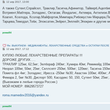
С
12 апр 2017, 13:00
о
о
А также Сутент,Спрайсел, Траклир,Тасигна,Афинитор, Тайверб,Ацелб
б
Вотриент,Мабтера, Золадекс, Октагам, Йондалис, Актемра, Актилизе,В
щ
е
Коагил, Кселода, Ксолар,Майфортик,Мимпара,Рибомустин Мирцера,Пе
н
Тарцева,Темодал,Тоби, Элоксатин,Энбрел,Энплейт,Эпокрин и другие м
и
е
рома84
Re: ВЫКУПАЕМ - МЕДИКАМЕНТЫ, ЛЕКАРСТВЕННЫЕ СРЕДСТВА и ОСТАТКИ ПОСЛЕ ЛЕЧЕ
С
12 апр 2017, 17:12
о
о
КУПЛЮ ЛЮБЫЕ ЛЕКАРСТВЕННЫЕ ПРЕПАРАТЫ !!!
б
ДОРОЖЕ ДРУГИХ…..
щ
е
ТРАКЛИР 125мг, 62,5мг; Зелбораф 240мг; Хумира 40мг, Ремикейд 100мг
н
Неорал 100мг, 50мг, 25мг; Селлсепт 250мг, 500мг; 120мкг; Тасигна 150м
и
е
Помета фл 4мг; Золадекс; Иресса -250мг №30; Авастин 100мг, 400мг; А
Фемара 2, 5мг №30, Диспорт 500, Касодекс 50, 150, Сутент 50мг, 25м
(Выезжаем в любые города России.)
МОЙ НОМЕР: ‪89629573727‬
roma.mamedov2016@yandex.ru
рома84