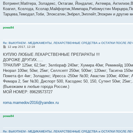
б
Вотриент,Мабтера, Золадекс, Октагам, Йондалис, Актемра, Актилизе,В
щ
е
Коагил, Кселода, Ксолар,Майфортик,Мимпара,Рибомустин Мирцера,Пе
н
Тарцева,Темодал,Тоби, Элоксатин,Энбрел,Энплейт,Эпокрин и другие м
и
е
рома84
Re: ВЫКУПАЕМ - МЕДИКАМЕНТЫ, ЛЕКАРСТВЕННЫЕ СРЕДСТВА и ОСТАТКИ ПОСЛЕ ЛЕЧЕНИЯ
С
12 апр 2017, 12:18
о
о
КУПЛЮ ЛЮБЫЕ ЛЕКАРСТВЕННЫЕ ПРЕПАРАТЫ !!!
б
ДОРОЖЕ ДРУГИХ…..
щ
е
ТРАКЛИР 125мг, 62,5мг; Зелбораф 240мг; Хумира 40мг, Ремикейд 100мг
н
Неорал 100мг, 50мг, 25мг; Селлсепт 250мг, 500мг; 120мкг; Тасигна 150м
и
е
Помета фл 4мг; Золадекс; Иресса -250мг №30; Авастин 100мг, 400мг; А
Фемара 2, 5мг №30, Диспорт 500, Касодекс 50, 150, Сутент 50мг, 25м
(Выезжаем в любые города России.)
МОЙ НОМЕР: ‪89629573727‬
roma.mamedov2016@yandex.ru
рома84
Re: ВЫКУПАЕМ - МЕДИКАМЕНТЫ, ЛЕКАРСТВЕННЫЕ СРЕДСТВА и ОСТАТКИ ПОСЛЕ ЛЕЧЕНИЯ