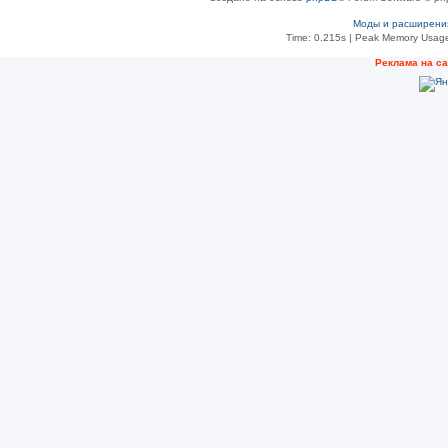
Моды и расширени
Time: 0.215s
| Peak Memory Usage
Рeклама на с