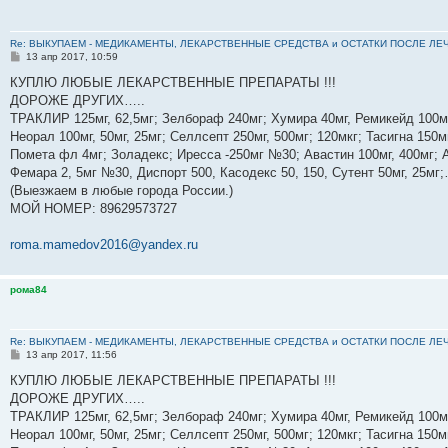
Re: ВЫКУПАЕМ - МЕДИКАМЕНТЫ, ЛЕКАРСТВЕННЫЕ СРЕДСТВА и ОСТАТКИ ПОСЛЕ ЛЕЧЕНИЯ
С
13 апр 2017, 10:59
о
о
КУПЛЮ ЛЮБЫЕ ЛЕКАРСТВЕННЫЕ ПРЕПАРАТЫ !!!
б
ДОРОЖЕ ДРУГИХ…..
щ
е
ТРАКЛИР 125мг, 62,5мг; Зелбораф 240мг; Хумира 40мг, Ремикейд 100мг
н
Неорал 100мг, 50мг, 25мг; Селлсепт 250мг, 500мг; 120мкг; Тасигна 150м
и
е
Помета фл 4мг; Золадекс; Иресса -250мг №30; Авастин 100мг, 400мг; А
Фемара 2, 5мг №30, Диспорт 500, Касодекс 50, 150, Сутент 50мг, 25м
(Выезжаем в любые города России.)
МОЙ НОМЕР: ‪89629573727‬
roma.mamedov2016@yandex.ru
рома84
Re: ВЫКУПАЕМ - МЕДИКАМЕНТЫ, ЛЕКАРСТВЕННЫЕ СРЕДСТВА и ОСТАТКИ ПОСЛЕ ЛЕЧЕНИЯ
С
13 апр 2017, 11:56
о
о
КУПЛЮ ЛЮБЫЕ ЛЕКАРСТВЕННЫЕ ПРЕПАРАТЫ !!!
б
ДОРОЖЕ ДРУГИХ…..
щ
е
ТРАКЛИР 125мг, 62,5мг; Зелбораф 240мг; Хумира 40мг, Ремикейд 100мг
н
Неорал 100мг, 50мг, 25мг; Селлсепт 250мг, 500мг; 120мкг; Тасигна 150м
и