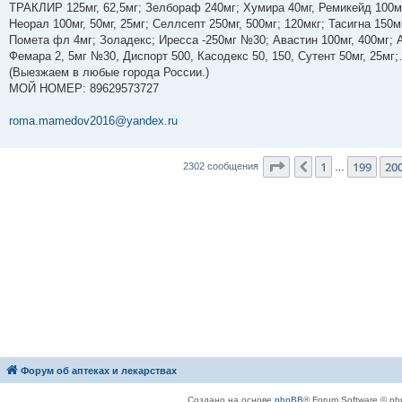
е
ТРАКЛИР 125мг, 62,5мг; Зелбораф 240мг; Хумира 40мг, Ремикейд 100мг
н
Неорал 100мг, 50мг, 25мг; Селлсепт 250мг, 500мг; 120мкг; Тасигна 150м
и
е
Помета фл 4мг; Золадекс; Иресса -250мг №30; Авастин 100мг, 400мг; А
Фемара 2, 5мг №30, Диспорт 500, Касодекс 50, 150, Сутент 50мг, 25м
(Выезжаем в любые города России.)
МОЙ НОМЕР: ‪89629573727‬
roma.mamedov2016@yandex.ru
Страница
201
из
23
1
199
20
Пред.
2302 сообщения
…
Форум об аптеках и лекарствах
Создано на основе
phpBB
® Forum Software © ph