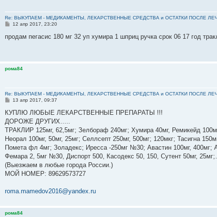
Re: ВЫКУПАЕМ - МЕДИКАМЕНТЫ, ЛЕКАРСТВЕННЫЕ СРЕДСТВА и ОСТАТКИ ПОСЛЕ ЛЕЧЕНИЯ
С
12 апр 2017, 23:20
о
о
продам пегасис 180 мг 32 уп хумира 1 шприц ручка срок 06 17 год тра
б
щ
е
н
и
рома84
е
Re: ВЫКУПАЕМ - МЕДИКАМЕНТЫ, ЛЕКАРСТВЕННЫЕ СРЕДСТВА и ОСТАТКИ ПОСЛЕ ЛЕЧЕНИЯ
С
13 апр 2017, 09:37
о
о
КУПЛЮ ЛЮБЫЕ ЛЕКАРСТВЕННЫЕ ПРЕПАРАТЫ !!!
б
ДОРОЖЕ ДРУГИХ…..
щ
е
ТРАКЛИР 125мг, 62,5мг; Зелбораф 240мг; Хумира 40мг, Ремикейд 100мг
н
Неорал 100мг, 50мг, 25мг; Селлсепт 250мг, 500мг; 120мкг; Тасигна 150м
и
е
Помета фл 4мг; Золадекс; Иресса -250мг №30; Авастин 100мг, 400мг; А
Фемара 2, 5мг №30, Диспорт 500, Касодекс 50, 150, Сутент 50мг, 25м
(Выезжаем в любые города России.)
МОЙ НОМЕР: ‪89629573727‬
roma.mamedov2016@yandex.ru
рома84