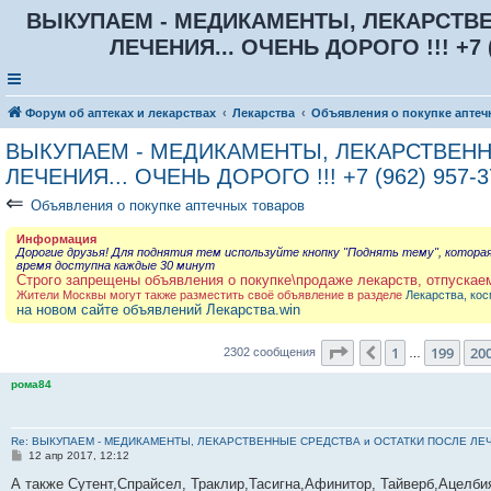
ВЫКУПАЕМ - МЕДИКАМЕНТЫ, ЛЕКАРСТВЕ
ЛЕЧЕНИЯ... ОЧЕНЬ ДОРОГО !!! +7 (9
Форум об аптеках и лекарствах
Лекарства
Объявления о покупке аптеч
ВЫКУПАЕМ - МЕДИКАМЕНТЫ, ЛЕКАРСТВЕНН
ЛЕЧЕНИЯ... ОЧЕНЬ ДОРОГО !!! +7 (962) 957-3
⇐
Объявления о покупке аптечных товаров
Информация
Дорогие друзья! Для поднятия тем используйте кнопку "Поднять тему", котора
время доступна каждые 30 минут
Строго запрещены объявления о покупке\продаже лекарств, отпускае
Жители Москвы могут также разместить своё объявление в разделе
Лекарства, кос
на новом сайте объявлений Лекарства.win
Страница
201
из
23
1
199
20
Пред.
2302 сообщения
…
рома84
Re: ВЫКУПАЕМ - МЕДИКАМЕНТЫ, ЛЕКАРСТВЕННЫЕ СРЕДСТВА и ОСТАТКИ ПОСЛЕ ЛЕЧЕНИЯ
С
12 апр 2017, 12:12
о
о
А также Сутент,Спрайсел, Траклир,Тасигна,Афинитор, Тайверб,Ацелб