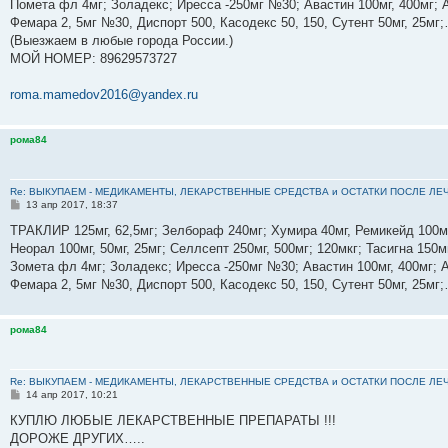
е
Помета фл 4мг; Золадекс; Иресса -250мг №30; Авастин 100мг, 400мг; А
Фемара 2, 5мг №30, Диспорт 500, Касодекс 50, 150, Сутент 50мг, 25м
(Выезжаем в любые города России.)
МОЙ НОМЕР: ‪89629573727‬
roma.mamedov2016@yandex.ru
рома84
Re: ВЫКУПАЕМ - МЕДИКАМЕНТЫ, ЛЕКАРСТВЕННЫЕ СРЕДСТВА и ОСТАТКИ ПОСЛЕ ЛЕЧЕНИЯ
С
13 апр 2017, 18:37
о
о
ТРАКЛИР 125мг, 62,5мг; Зелбораф 240мг; Хумира 40мг, Ремикейд 100мг
б
Неорал 100мг, 50мг, 25мг; Селлсепт 250мг, 500мг; 120мкг; Тасигна 150м
щ
е
Зомета фл 4мг; Золадекс; Иресса -250мг №30; Авастин 100мг, 400мг; А
н
Фемара 2, 5мг №30, Диспорт 500, Касодекс 50, 150, Сутент 50мг, 25м
и
е
рома84
Re: ВЫКУПАЕМ - МЕДИКАМЕНТЫ, ЛЕКАРСТВЕННЫЕ СРЕДСТВА и ОСТАТКИ ПОСЛЕ ЛЕЧЕНИЯ
С
14 апр 2017, 10:21
о
о
КУПЛЮ ЛЮБЫЕ ЛЕКАРСТВЕННЫЕ ПРЕПАРАТЫ !!!
б
ДОРОЖЕ ДРУГИХ…..
щ