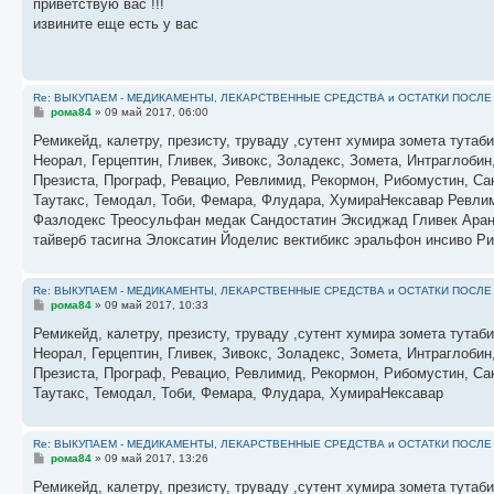
о
приветствую вас !!!
б
извините еще есть у вас
щ
е
н
и
е
Re: ВЫКУПАЕМ - МЕДИКАМЕНТЫ, ЛЕКАРСТВЕННЫЕ СРЕДСТВА и ОСТАТКИ ПОСЛЕ ЛЕЧ
С
рома84
»
09 май 2017, 06:00
о
о
Ремикейд, калетру, презисту, труваду ,сутент хумира зомета тутаб
б
Неорал, Герцептин, Гливек, Зивокс, Золадекс, Зомета, Интраглобин
щ
е
Презиста, Програф, Ревацио, Ревлимид, Рекормон, Рибомустин, Сан
н
Таутакс, Темодал, Тоби, Фемара, Флудара, ХумираНексавар Ревли
и
е
Фазлодекс Треосульфан медак Сандостатин Эксиджад Гливек Аран
тайверб тасигна Элоксатин Йоделис вектибикс эральфон инсив
Re: ВЫКУПАЕМ - МЕДИКАМЕНТЫ, ЛЕКАРСТВЕННЫЕ СРЕДСТВА и ОСТАТКИ ПОСЛЕ ЛЕЧ
С
рома84
»
09 май 2017, 10:33
о
о
Ремикейд, калетру, презисту, труваду ,сутент хумира зомета тутаб
б
Неорал, Герцептин, Гливек, Зивокс, Золадекс, Зомета, Интраглобин
щ
е
Презиста, Програф, Ревацио, Ревлимид, Рекормон, Рибомустин, Сан
н
Таутакс, Темодал, Тоби, Фемара, Флудара, ХумираНексавар
и
е
Re: ВЫКУПАЕМ - МЕДИКАМЕНТЫ, ЛЕКАРСТВЕННЫЕ СРЕДСТВА и ОСТАТКИ ПОСЛЕ ЛЕЧ
С
рома84
»
09 май 2017, 13:26
о
о
Ремикейд, калетру, презисту, труваду ,сутент хумира зомета тутаб