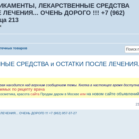
ИКАМЕНТЫ, ЛЕКАРСТВЕННЫЕ СРЕДСТВА
ЛЕЧЕНИЯ... ОЧЕНЬ ДОРОГО !!! +7 (962)
ца 213
х
птечных товаров
 СРЕДСТВА и ОСТАТКИ ПОСЛЕ ЛЕЧЕНИЯ... О
орая находится над верхним сообщением темы. Кнопка в настоящее время доступн
аемых по рецепту врача
на новом сайте объявлений
косметика, красота
сайта
Продам даром в Москве
или
2
ЕНИЯ... ОЧЕНЬ ДОРОГО !!! +7 (962) 957-37-27