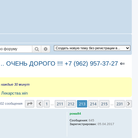
Поиск
Расширенный поиск
ЧЕНЬ ДОРОГО !!! +7 (962) 957-37-27
⇐
а каждые 30 минут
 Лекарства.win
Страница
213
из
231
1
211
212
213
214
215
231
Пред.
Сл
302 сообщения
…
…
рома84
Сообщения:
645
Зарегистрирован:
05.04.2017