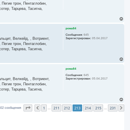
ь
 Пегие трон, Пентаглобин,
с
отер, Тарцева, Тасигна,
я
к
В
н
е
а
р
ч
рома84
н
а
у
Сообщения:
645
л
льцит, Велкейд, , Вотриент,
Зарегистрирован:
05.04.2017
т
у
ь
 Пегие трон, Пентаглобин,
с
отер, Тарцева, Тасигна,
я
к
В
н
е
а
р
ч
рома84
н
а
у
Сообщения:
645
л
льцит, Велкейд, , Вотриент,
Зарегистрирован:
05.04.2017
т
у
ь
 Пегие трон, Пентаглобин,
с
отер, Тарцева, Тасигна,
я
к
В
н
е
а
Страница
213
из
231
1
211
212
213
214
215
231
р
Пред.
ч
Сл
302 сообщения
…
…
н
а
у
л
т
у
ь
с