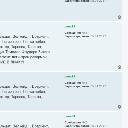
Зарегистрирован:
05.04.2017
т
л
ь
у
с
я
В
к
е
н
р
а
рома84
н
ч
у
Сообщения:
645
а
льцит, Велкейд, , Вотриент,
Зарегистрирован:
05.04.2017
т
л
ь
 Пегие трон, Пентаглобин,
у
с
отер, Тарцева, Тасигна,
я
цит Темодал Флудара Зитига
к
гасис пегинтрон рекормон
н
а
НИЕ В ЛИЧКУ!
ч
В
а
е
л
р
рома84
у
н
у
Сообщения:
645
льцит, Велкейд, , Вотриент,
Зарегистрирован:
05.04.2017
т
ь
 Пегие трон, Пентаглобин,
с
отер, Тарцева, Тасигна,
я
к
В
н
е
а
р
ч
рома84
н
а
у
Сообщения:
645
л
льцит, Велкейд, , Вотриент,
Зарегистрирован:
05.04.2017
т
у