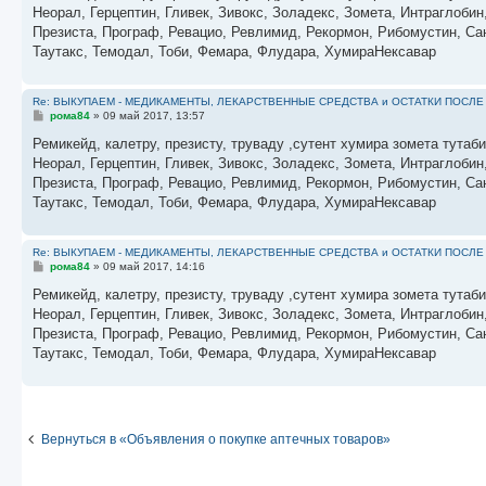
б
Неорал, Герцептин, Гливек, Зивокс, Золадекс, Зомета, Интраглобин
щ
е
Презиста, Програф, Ревацио, Ревлимид, Рекормон, Рибомустин, Сан
н
Таутакс, Темодал, Тоби, Фемара, Флудара, ХумираНексавар
и
е
Re: ВЫКУПАЕМ - МЕДИКАМЕНТЫ, ЛЕКАРСТВЕННЫЕ СРЕДСТВА и ОСТАТКИ ПОСЛЕ ЛЕЧ
С
рома84
»
09 май 2017, 13:57
о
о
Ремикейд, калетру, презисту, труваду ,сутент хумира зомета тутаб
б
Неорал, Герцептин, Гливек, Зивокс, Золадекс, Зомета, Интраглобин
щ
е
Презиста, Програф, Ревацио, Ревлимид, Рекормон, Рибомустин, Сан
н
Таутакс, Темодал, Тоби, Фемара, Флудара, ХумираНексавар
и
е
Re: ВЫКУПАЕМ - МЕДИКАМЕНТЫ, ЛЕКАРСТВЕННЫЕ СРЕДСТВА и ОСТАТКИ ПОСЛЕ ЛЕЧ
С
рома84
»
09 май 2017, 14:16
о
о
Ремикейд, калетру, презисту, труваду ,сутент хумира зомета тутаб
б
Неорал, Герцептин, Гливек, Зивокс, Золадекс, Зомета, Интраглобин
щ
е
Презиста, Програф, Ревацио, Ревлимид, Рекормон, Рибомустин, Сан
н
Таутакс, Темодал, Тоби, Фемара, Флудара, ХумираНексавар
и
е
Вернуться в «Объявления о покупке аптечных товаров»