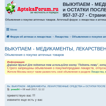
ВЫКУПАЕМ - МЕД
и ОСТАТКИ ПОСЛЕ 
957-37-27 - Страни
Объявления о покупке аптечных товаров. Аптечный форум: о лекарствах и аптека
Меню
Форум об аптеках и лекарствах
Лекарства
Объявления о покупке а
ВЫКУПАЕМ - МЕДИКАМЕНТЫ, ЛЕКАРСТВЕННЫЕ
Объявления о покупке аптечных товаров
Информация
Дорогие друзья! Для поднятия тем используйте кнопку "Поднять тему", кот
Строго запрещены объявления о покупке\продаже лекарств, отпуск
Жители Москвы могут также разместить своё объявление в разделе
Лекарства, 
Re: ВЫКУПАЕМ - МЕДИКАМЕНТЫ, ЛЕКАРСТВЕННЫЕ СРЕДСТВА и ОСТАТКИ ПОСЛЕ ЛЕЧ
С
рома84
»
08 май 2017, 11:12
о
о
приветствую вас !!!
б
извините еще есть у вас
щ
е