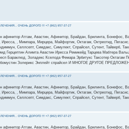
ЕНИЯ... ОЧЕНЬ ДОРОГО !!! +7 (962) 957-37-27
ин афинитор Атгам, Авастин, Афинитор, Брайдан, Брилинта, Бонефос, Ва
, Иресса, , Мимпара, Мирцера, Майфортик, Октагам, Октреотид, Пегасис,
диммун, Селлсепт, Симдакс, Симулект, Спрайсел, Сутент, Тайверб, Такс
мид Герцептин Алимта Авастин Иресса Ремикейд Тарцева Мабтера Валь
есп Бараклюд, Золадекс Кселода Фемара Эрбитукс Таксотер Октагам Пе
о Рибомустин Золерикс Энплейт спрайсел И МНОГОЕ ДРУГОЕ ПРЕДЛОЖЕ
ЕНИЯ... ОЧЕНЬ ДОРОГО !!! +7 (962) 957-37-27
ин афинитор Атгам, Авастин, Афинитор, Брайдан, Брилинта, Бонефос, Ва
, Иресса, , Мимпара, Мирцера, Майфортик, Октагам, Октреотид, Пегасис,
диммун, Селлсепт, Симдакс, Симулект, Спрайсел, Сутент, Тайверб, Такс
ЕНИЯ... ОЧЕНЬ ДОРОГО !!! +7 (962) 957-37-27
ин афинитор Атгам, Авастин, Афинитор, Брайдан, Брилинта, Бонефос, Ва