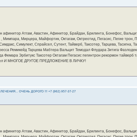
бин афинитор Атгам, Авастин, Афинитор, Брайдан, Брилинта, Бонефос, Вальцит
а, , Мимпара, Мирцера, Майфортик, Октагам, Октреотид, Пегасис, Пегие трон,
мдакс, Симулект, Спрайсел, Сутент, Тайверб, Таксотер, Тарцева, Тасигна, Та
ресса Ремикейд Тарцева Мабтера Вальцит Темодал Флудара Зитига Фазлодек
а Фемара Эрбитукс Таксотер Октагам Пегасис пегинтрон рекормон тайверб 
айсел И МНОГОЕ ДРУГОЕ ПРЕДЛОЖЕНИЕ В ЛИЧКУ!
ЕНИЯ... ОЧЕНЬ ДОРОГО !!! +7 (962) 957-37-27
бин афинитор Атгам, Авастин, Афинитор, Брайдан, Брилинта, Бонефос, Вальцит
а, , Мимпара, Мирцера, Майфортик, Октагам, Октреотид, Пегасис, Пегие трон,