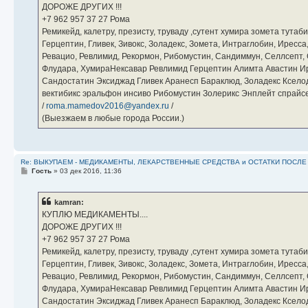
н
ДОРОЖЕ ДРУГИХ !!!
и
е
‪+7 962 957 37 27‬ Рома
Ремикейд, калетру, презисту, труваду ,сутент хумира зомета тута
Герцептин, Гливек, Зивокс, Золадекс, Зомета, Интраглобин, Иресс
Ревацио, Ревлимид, Рекормон, Рибомустин, Сандиммун, Селлсепт, Си
Флудара, ХумираНексавар Ревлимид Герцептин Алимта Авастин И
Сандостатин Эксиджад Гливек Аранесп Бараклюд, Золадекс Кселод
вектибикс эральфон инсиво Рибомустин Золерикс Энплейт спр
/
roma.mamedov2016@yandex.ru
/
(Выезжаем в любые города России.)
Re: ВЫКУПАЕМ - МЕДИКАМЕНТЫ, ЛЕКАРСТВЕННЫЕ СРЕДСТВА и ОСТАТКИ ПОСЛЕ ЛЕЧ
С
Гость
»
03 дек 2016, 11:36
о
о
б
kamran:
щ
е
КУПЛЮ МЕДИКАМЕНТЫ....
н
ДОРОЖЕ ДРУГИХ !!!
и
е
‪+7 962 957 37 27‬ Рома
Ремикейд, калетру, презисту, труваду ,сутент хумира зомета тута
Герцептин, Гливек, Зивокс, Золадекс, Зомета, Интраглобин, Иресс
Ревацио, Ревлимид, Рекормон, Рибомустин, Сандиммун, Селлсепт, Си
Флудара, ХумираНексавар Ревлимид Герцептин Алимта Авастин И
Сандостатин Эксиджад Гливек Аранесп Бараклюд, Золадекс Кселод