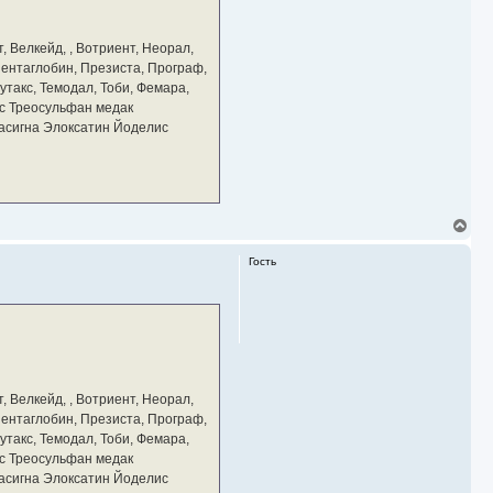
к
н
а
, Велкейд, , Вотриент, Неорал,
ч
 Пентаглобин, Презиста, Програф,
а
утакс, Темодал, Тоби, Фемара,
л
у
с Треосульфан медак
тасигна Элоксатин Йоделис
В
е
р
Гость
н
у
т
ь
с
я
к
н
а
, Велкейд, , Вотриент, Неорал,
ч
 Пентаглобин, Презиста, Програф,
а
утакс, Темодал, Тоби, Фемара,
л
у
с Треосульфан медак
тасигна Элоксатин Йоделис