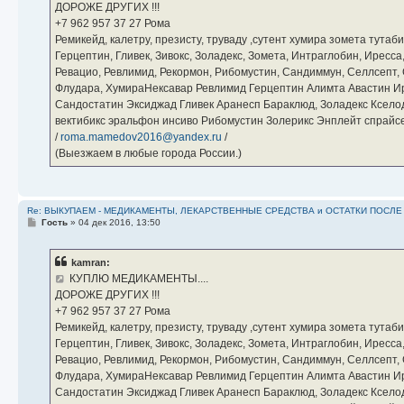
ДОРОЖЕ ДРУГИХ !!!
и
е
‪+7 962 957 37 27‬ Рома
Ремикейд, калетру, презисту, труваду ,сутент хумира зомета тута
Герцептин, Гливек, Зивокс, Золадекс, Зомета, Интраглобин, Иресс
Ревацио, Ревлимид, Рекормон, Рибомустин, Сандиммун, Селлсепт, Си
Флудара, ХумираНексавар Ревлимид Герцептин Алимта Авастин И
Сандостатин Эксиджад Гливек Аранесп Бараклюд, Золадекс Кселод
вектибикс эральфон инсиво Рибомустин Золерикс Энплейт спр
/
roma.mamedov2016@yandex.ru
/
(Выезжаем в любые города России.)
Re: ВЫКУПАЕМ - МЕДИКАМЕНТЫ, ЛЕКАРСТВЕННЫЕ СРЕДСТВА и ОСТАТКИ ПОСЛЕ ЛЕЧ
С
Гость
»
04 дек 2016, 13:50
о
о
б
kamran:
щ
е
КУПЛЮ МЕДИКАМЕНТЫ....
н
ДОРОЖЕ ДРУГИХ !!!
и
е
‪+7 962 957 37 27‬ Рома
Ремикейд, калетру, презисту, труваду ,сутент хумира зомета тута
Герцептин, Гливек, Зивокс, Золадекс, Зомета, Интраглобин, Иресс
Ревацио, Ревлимид, Рекормон, Рибомустин, Сандиммун, Селлсепт, Си
Флудара, ХумираНексавар Ревлимид Герцептин Алимта Авастин И
Сандостатин Эксиджад Гливек Аранесп Бараклюд, Золадекс Кселод