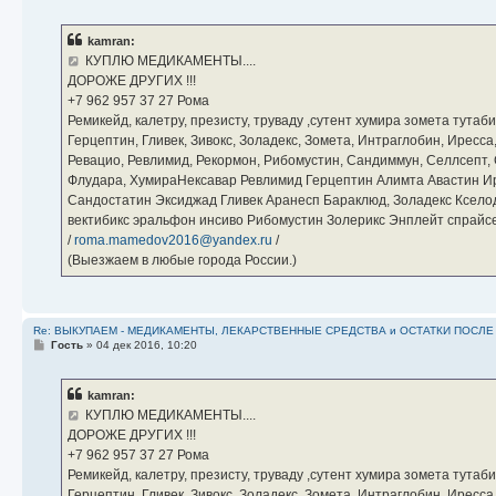
о
о
б
kamran:
щ
е
КУПЛЮ МЕДИКАМЕНТЫ....
н
ДОРОЖЕ ДРУГИХ !!!
и
е
‪+7 962 957 37 27‬ Рома
Ремикейд, калетру, презисту, труваду ,сутент хумира зомета тута
Герцептин, Гливек, Зивокс, Золадекс, Зомета, Интраглобин, Иресс
Ревацио, Ревлимид, Рекормон, Рибомустин, Сандиммун, Селлсепт, Си
Флудара, ХумираНексавар Ревлимид Герцептин Алимта Авастин И
Сандостатин Эксиджад Гливек Аранесп Бараклюд, Золадекс Кселод
вектибикс эральфон инсиво Рибомустин Золерикс Энплейт спр
/
roma.mamedov2016@yandex.ru
/
(Выезжаем в любые города России.)
Re: ВЫКУПАЕМ - МЕДИКАМЕНТЫ, ЛЕКАРСТВЕННЫЕ СРЕДСТВА и ОСТАТКИ ПОСЛЕ ЛЕЧ
С
Гость
»
04 дек 2016, 10:20
о
о
б
kamran:
щ
е
КУПЛЮ МЕДИКАМЕНТЫ....
н
ДОРОЖЕ ДРУГИХ !!!
и
е
‪+7 962 957 37 27‬ Рома
Ремикейд, калетру, презисту, труваду ,сутент хумира зомета тута
Герцептин, Гливек, Зивокс, Золадекс, Зомета, Интраглобин, Иресс