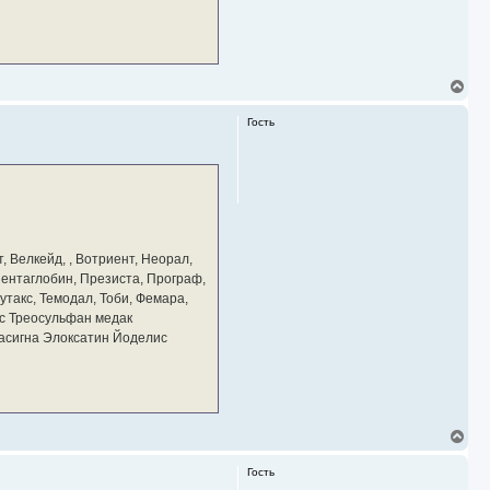
В
е
р
Гость
н
у
т
ь
с
я
к
н
а
, Велкейд, , Вотриент, Неорал,
ч
 Пентаглобин, Презиста, Програф,
а
утакс, Темодал, Тоби, Фемара,
л
у
с Треосульфан медак
тасигна Элоксатин Йоделис
В
е
р
Гость
н