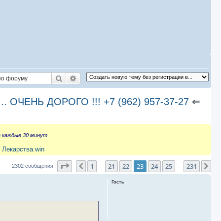
Поиск
Расширенный поиск
ЧЕНЬ ДОРОГО !!! +7 (962) 957-37-27
⇐
а каждые 30 минут
 Лекарства.win
Страница
23
из
231
1
21
22
23
24
25
231
Пред.
Сл
2302 сообщения
…
…
Гость