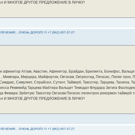
айсел И МНОГОЕ ДРУГОЕ ПРЕДЛОЖЕНИЕ В ЛИЧКУ!
ЕНИЯ... ОЧЕНЬ ДОРОГО !!! +7 (962) 957-37-27
бин афинитор Атгам, Авастин, Афинитор, Брайдан, Брилинта, Бонефос, Вальцит
а, , Мимпара, Мирцера, Майфортик, Октагам, Октреотид, Пегасис, Пегие трон,
мдакс, Симулект, Спрайсел, Сутент, Тайверб, Таксотер, Тарцева, Тасигна, Та
ресса Ремикейд Тарцева Мабтера Вальцит Темодал Флудара Зитига Фазлодек
а Фемара Эрбитукс Таксотер Октагам Пегасис пегинтрон рекормон тайверб 
айсел И МНОГОЕ ДРУГОЕ ПРЕДЛОЖЕНИЕ В ЛИЧКУ!
ЕНИЯ... ОЧЕНЬ ДОРОГО !!! +7 (962) 957-37-27