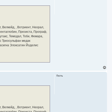
у
т
ь
с
я
к
н
а
, Велкейд, , Вотриент, Неорал,
ч
 Пентаглобин, Презиста, Програф,
а
утакс, Темодал, Тоби, Фемара,
л
у
с Треосульфан медак
тасигна Элоксатин Йоделис
В
е
р
Гость
н
у
т
ь
с
я
к
н
а
, Велкейд, , Вотриент, Неорал,
ч
 Пентаглобин, Презиста, Програф,