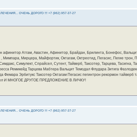
ЕНИЯ... ОЧЕНЬ ДОРОГО !!! +7 (962) 957-37-27
бин афинитор Атгам, Авастин, Афинитор, Брайдан, Брилинта, Бонефос, Вальцит
а, , Мимпара, Мирцера, Майфортик, Октагам, Октреотид, Пегасис, Пегие трон,
мдакс, Симулект, Спрайсел, Сутент, Тайверб, Таксотер, Тарцева, Тасигна, Та
ресса Ремикейд Тарцева Мабтера Вальцит Темодал Флудара Зитига Фазлодек
а Фемара Эрбитукс Таксотер Октагам Пегасис пегинтрон рекормон тайверб 
айсел И МНОГОЕ ДРУГОЕ ПРЕДЛОЖЕНИЕ В ЛИЧКУ!
ЕНИЯ... ОЧЕНЬ ДОРОГО !!! +7 (962) 957-37-27