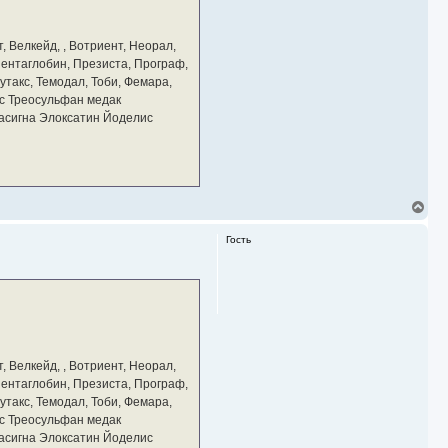
, Велкейд, , Вотриент, Неорал,
 Пентаглобин, Презиста, Програф,
утакс, Темодал, Тоби, Фемара,
с Треосульфан медак
тасигна Элоксатин Йоделис
В
е
р
Гость
н
у
т
ь
с
я
к
н
а
, Велкейд, , Вотриент, Неорал,
ч
 Пентаглобин, Презиста, Програф,
а
утакс, Темодал, Тоби, Фемара,
л
у
с Треосульфан медак
тасигна Элоксатин Йоделис