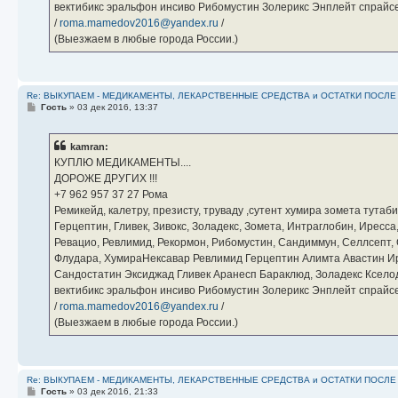
вектибикс эральфон инсиво Рибомустин Золерикс Энплейт спр
/
roma.mamedov2016@yandex.ru
/
(Выезжаем в любые города России.)
Re: ВЫКУПАЕМ - МЕДИКАМЕНТЫ, ЛЕКАРСТВЕННЫЕ СРЕДСТВА и ОСТАТКИ ПОСЛЕ ЛЕЧ
С
Гость
»
03 дек 2016, 13:37
о
о
б
kamran:
щ
е
КУПЛЮ МЕДИКАМЕНТЫ....
н
ДОРОЖЕ ДРУГИХ !!!
и
е
‪+7 962 957 37 27‬ Рома
Ремикейд, калетру, презисту, труваду ,сутент хумира зомета тута
Герцептин, Гливек, Зивокс, Золадекс, Зомета, Интраглобин, Иресс
Ревацио, Ревлимид, Рекормон, Рибомустин, Сандиммун, Селлсепт, Си
Флудара, ХумираНексавар Ревлимид Герцептин Алимта Авастин И
Сандостатин Эксиджад Гливек Аранесп Бараклюд, Золадекс Кселод
вектибикс эральфон инсиво Рибомустин Золерикс Энплейт спр
/
roma.mamedov2016@yandex.ru
/
(Выезжаем в любые города России.)
Re: ВЫКУПАЕМ - МЕДИКАМЕНТЫ, ЛЕКАРСТВЕННЫЕ СРЕДСТВА и ОСТАТКИ ПОСЛЕ ЛЕЧ
С
Гость
»
03 дек 2016, 21:33