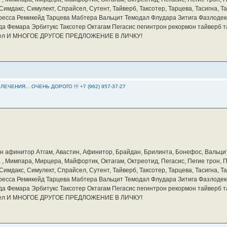
мдакс, Симулект, Спрайсел, Сутент, Тайверб, Таксотер, Тарцева, Тасигна, Та
ресса Ремикейд Тарцева Мабтера Вальцит Темодал Флудара Зитига Фазлодек
а Фемара Эрбитукс Таксотер Октагам Пегасис пегинтрон рекормон тайверб 
айсел И МНОГОЕ ДРУГОЕ ПРЕДЛОЖЕНИЕ В ЛИЧКУ!
ЕНИЯ... ОЧЕНЬ ДОРОГО !!! +7 (962) 957-37-27
бин афинитор Атгам, Авастин, Афинитор, Брайдан, Брилинта, Бонефос, Вальцит
а, , Мимпара, Мирцера, Майфортик, Октагам, Октреотид, Пегасис, Пегие трон,
мдакс, Симулект, Спрайсел, Сутент, Тайверб, Таксотер, Тарцева, Тасигна, Та
ресса Ремикейд Тарцева Мабтера Вальцит Темодал Флудара Зитига Фазлодек
а Фемара Эрбитукс Таксотер Октагам Пегасис пегинтрон рекормон тайверб 
айсел И МНОГОЕ ДРУГОЕ ПРЕДЛОЖЕНИЕ В ЛИЧКУ!