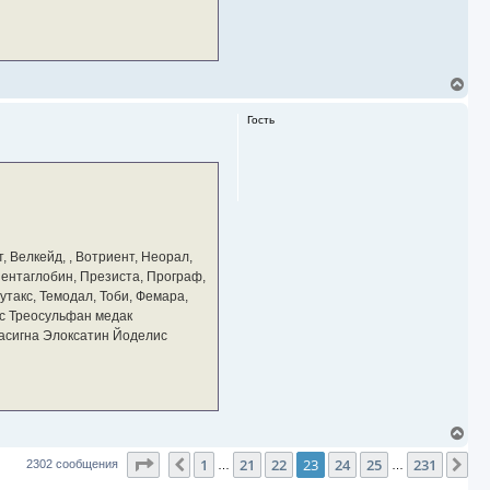
В
е
р
Гость
н
у
т
ь
с
я
к
н
а
, Велкейд, , Вотриент, Неорал,
ч
 Пентаглобин, Презиста, Програф,
а
утакс, Темодал, Тоби, Фемара,
л
у
с Треосульфан медак
тасигна Элоксатин Йоделис
В
е
Страница
23
из
231
1
21
22
23
24
25
231
р
Пред.
Сл
2302 сообщения
…
…
н