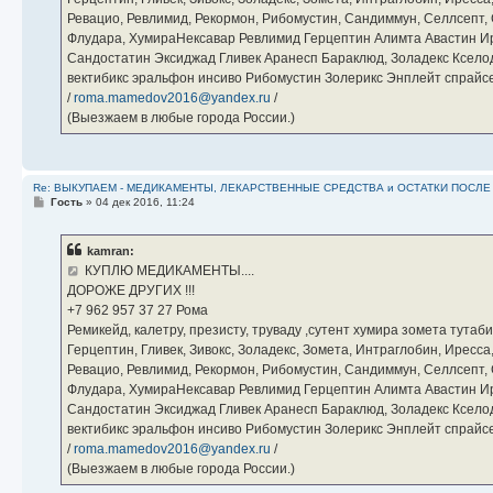
Ревацио, Ревлимид, Рекормон, Рибомустин, Сандиммун, Селлсепт, Си
Флудара, ХумираНексавар Ревлимид Герцептин Алимта Авастин И
Сандостатин Эксиджад Гливек Аранесп Бараклюд, Золадекс Кселод
вектибикс эральфон инсиво Рибомустин Золерикс Энплейт спр
/
roma.mamedov2016@yandex.ru
/
(Выезжаем в любые города России.)
Re: ВЫКУПАЕМ - МЕДИКАМЕНТЫ, ЛЕКАРСТВЕННЫЕ СРЕДСТВА и ОСТАТКИ ПОСЛЕ ЛЕЧ
С
Гость
»
04 дек 2016, 11:24
о
о
б
kamran:
щ
е
КУПЛЮ МЕДИКАМЕНТЫ....
н
ДОРОЖЕ ДРУГИХ !!!
и
е
‪+7 962 957 37 27‬ Рома
Ремикейд, калетру, презисту, труваду ,сутент хумира зомета тута
Герцептин, Гливек, Зивокс, Золадекс, Зомета, Интраглобин, Иресс
Ревацио, Ревлимид, Рекормон, Рибомустин, Сандиммун, Селлсепт, Си
Флудара, ХумираНексавар Ревлимид Герцептин Алимта Авастин И
Сандостатин Эксиджад Гливек Аранесп Бараклюд, Золадекс Кселод
вектибикс эральфон инсиво Рибомустин Золерикс Энплейт спр
/
roma.mamedov2016@yandex.ru
/
(Выезжаем в любые города России.)