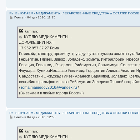
Re: ВЫКУПАЕМ - МЕДИКАМЕНТЫ, ЛЕКАРСТВЕННЫЕ СРЕДСТВА и ОСТАТКИ ПОСЛЕ ЛЕЧ
С
Гость
»
04 дек 2016, 11:35
о
о
б
kamran:
щ
е
КУПЛЮ МЕДИКАМЕНТЫ....
н
ДОРОЖЕ ДРУГИХ !!!
и
е
‪+7 962 957 37 27‬ Рома
Ремикейд, калетру, презисту, труваду ,сутент хумира зомета тута
Герцептин, Гливек, Зивокс, Золадекс, Зомета, Интраглобин, Иресс
Ревацио, Ревлимид, Рекормон, Рибомустин, Сандиммун, Селлсепт, Си
Флудара, ХумираНексавар Ревлимид Герцептин Алимта Авастин И
Сандостатин Эксиджад Гливек Аранесп Бараклюд, Золадекс Кселод
вектибикс эральфон инсиво Рибомустин Золерикс Энплейт спр
/
roma.mamedov2016@yandex.ru
/
(Выезжаем в любые города России.)
Re: ВЫКУПАЕМ - МЕДИКАМЕНТЫ, ЛЕКАРСТВЕННЫЕ СРЕДСТВА и ОСТАТКИ ПОСЛЕ ЛЕЧ
С
Гость
»
04 дек 2016, 12:58
о
о
б
kamran:
щ
е
КУПЛЮ МЕДИКАМЕНТЫ....
н