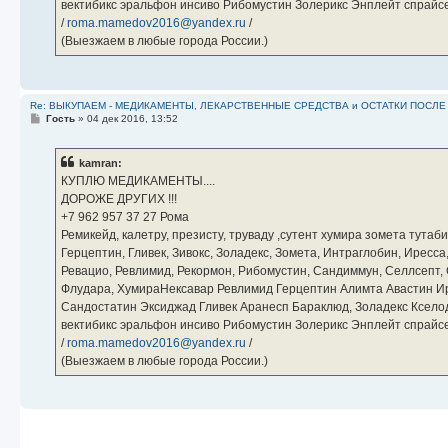
вектибикс эральфон инсиво Рибомустин Золерикс Энплейт спр
/
roma.mamedov2016@yandex.ru
/
(Выезжаем в любые города России.)
Re: ВЫКУПАЕМ - МЕДИКАМЕНТЫ, ЛЕКАРСТВЕННЫЕ СРЕДСТВА и ОСТАТКИ ПОСЛЕ ЛЕЧ
С
Гость
»
04 дек 2016, 13:52
о
о
б
kamran:
щ
е
КУПЛЮ МЕДИКАМЕНТЫ....
н
ДОРОЖЕ ДРУГИХ !!!
и
е
‪+7 962 957 37 27‬ Рома
Ремикейд, калетру, презисту, труваду ,сутент хумира зомета тута
Герцептин, Гливек, Зивокс, Золадекс, Зомета, Интраглобин, Иресс
Ревацио, Ревлимид, Рекормон, Рибомустин, Сандиммун, Селлсепт, Си
Флудара, ХумираНексавар Ревлимид Герцептин Алимта Авастин И
Сандостатин Эксиджад Гливек Аранесп Бараклюд, Золадекс Кселод
вектибикс эральфон инсиво Рибомустин Золерикс Энплейт спр
/
roma.mamedov2016@yandex.ru
/
(Выезжаем в любые города России.)