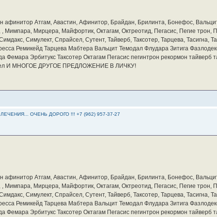
бин афинитор Атгам, Авастин, Афинитор, Брайдан, Брилинта, Бонефос, Вальцит
а, , Мимпара, Мирцера, Майфортик, Октагам, Октреотид, Пегасис, Пегие трон,
мдакс, Симулект, Спрайсел, Сутент, Тайверб, Таксотер, Тарцева, Тасигна, Та
ресса Ремикейд Тарцева Мабтера Вальцит Темодал Флудара Зитига Фазлодек
а Фемара Эрбитукс Таксотер Октагам Пегасис пегинтрон рекормон тайверб 
айсел И МНОГОЕ ДРУГОЕ ПРЕДЛОЖЕНИЕ В ЛИЧКУ!
ЕНИЯ... ОЧЕНЬ ДОРОГО !!! +7 (962) 957-37-27
бин афинитор Атгам, Авастин, Афинитор, Брайдан, Брилинта, Бонефос, Вальцит
а, , Мимпара, Мирцера, Майфортик, Октагам, Октреотид, Пегасис, Пегие трон,
мдакс, Симулект, Спрайсел, Сутент, Тайверб, Таксотер, Тарцева, Тасигна, Та
ресса Ремикейд Тарцева Мабтера Вальцит Темодал Флудара Зитига Фазлодек
а Фемара Эрбитукс Таксотер Октагам Пегасис пегинтрон рекормон тайверб 