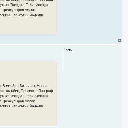
а
утакс, Темодал, Тоби, Фемара,
л
у
с Треосульфан медак
тасигна Элоксатин Йоделис
В
е
р
Гость
н
у
т
ь
с
я
к
н
а
, Велкейд, , Вотриент, Неорал,
ч
 Пентаглобин, Презиста, Програф,
а
утакс, Темодал, Тоби, Фемара,
л
у
с Треосульфан медак
тасигна Элоксатин Йоделис