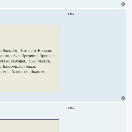
В
е
р
Гость
н
у
т
ь
с
я
к
н
а
, Велкейд, , Вотриент, Неорал,
ч
 Пентаглобин, Презиста, Програф,
а
утакс, Темодал, Тоби, Фемара,
л
у
с Треосульфан медак
тасигна Элоксатин Йоделис
В
е
р
Гость
н
у
т
ь
с
я