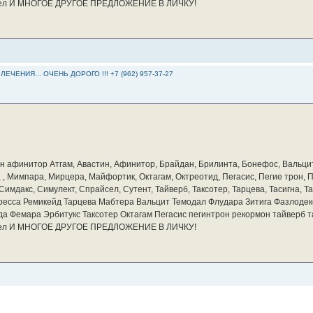
айсел И МНОГОЕ ДРУГОЕ ПРЕДЛОЖЕНИЕ В ЛИЧКУ!
ЕНИЯ... ОЧЕНЬ ДОРОГО !!! +7 (962) 957-37-27
бин афинитор Атгам, Авастин, Афинитор, Брайдан, Брилинта, Бонефос, Вальцит
а, , Мимпара, Мирцера, Майфортик, Октагам, Октреотид, Пегасис, Пегие трон,
мдакс, Симулект, Спрайсел, Сутент, Тайверб, Таксотер, Тарцева, Тасигна, Та
ресса Ремикейд Тарцева Мабтера Вальцит Темодал Флудара Зитига Фазлодек
а Фемара Эрбитукс Таксотер Октагам Пегасис пегинтрон рекормон тайверб 
айсел И МНОГОЕ ДРУГОЕ ПРЕДЛОЖЕНИЕ В ЛИЧКУ!