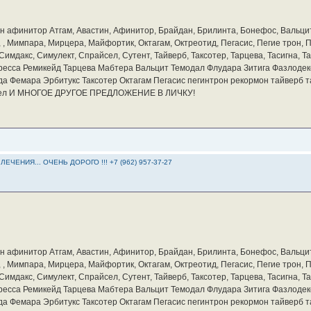
бин афинитор Атгам, Авастин, Афинитор, Брайдан, Брилинта, Бонефос, Вальцит
а, , Мимпара, Мирцера, Майфортик, Октагам, Октреотид, Пегасис, Пегие трон,
мдакс, Симулект, Спрайсел, Сутент, Тайверб, Таксотер, Тарцева, Тасигна, Та
ресса Ремикейд Тарцева Мабтера Вальцит Темодал Флудара Зитига Фазлодек
а Фемара Эрбитукс Таксотер Октагам Пегасис пегинтрон рекормон тайверб 
айсел И МНОГОЕ ДРУГОЕ ПРЕДЛОЖЕНИЕ В ЛИЧКУ!
ЕНИЯ... ОЧЕНЬ ДОРОГО !!! +7 (962) 957-37-27
бин афинитор Атгам, Авастин, Афинитор, Брайдан, Брилинта, Бонефос, Вальцит
а, , Мимпара, Мирцера, Майфортик, Октагам, Октреотид, Пегасис, Пегие трон,
мдакс, Симулект, Спрайсел, Сутент, Тайверб, Таксотер, Тарцева, Тасигна, Та
ресса Ремикейд Тарцева Мабтера Вальцит Темодал Флудара Зитига Фазлодек
а Фемара Эрбитукс Таксотер Октагам Пегасис пегинтрон рекормон тайверб 