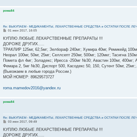
рома84
Re: ВЫКУПАЕМ - МЕДИКАМЕНТЫ, ЛЕКАРСТВЕННЫЕ СРЕДСТВА и ОСТАТКИ ПОСЛЕ ЛЕЧЕНИЯ
С
01 июн 2017, 16:05
о
о
КУПЛЮ ЛЮБЫЕ ЛЕКАРСТВЕННЫЕ ПРЕПАРАТЫ !!!
б
ДОРОЖЕ ДРУГИХ…..
щ
е
ТРАКЛИР 125мг, 62,5мг; Зелбораф 240мг; Хумира 40мг, Ремикейд 100мг
н
Неорал 100мг, 50мг, 25мг; Селлсепт 250мг, 500мг; 120мкг; Тасигна 150м
и
е
Помета фл 4мг; Золадекс; Иресса -250мг №30; Авастин 100мг, 400мг; А
Фемара 2, 5мг №30, Диспорт 500, Касодекс 50, 150, Сутент 50мг, 25м
(Выезжаем в любые города России.)
МОЙ НОМЕР: 89629573727
roma.mamedov2016@yandex.ru
рома84
Re: ВЫКУПАЕМ - МЕДИКАМЕНТЫ, ЛЕКАРСТВЕННЫЕ СРЕДСТВА и ОСТАТКИ ПОСЛЕ ЛЕЧЕНИЯ
С
03 июн 2017, 09:49
о
о
КУПЛЮ ЛЮБЫЕ ЛЕКАРСТВЕННЫЕ ПРЕПАРАТЫ !!!
б
ДОРОЖЕ ДРУГИХ…..
щ