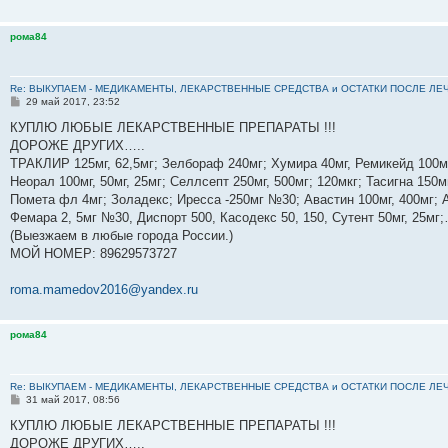
рома84
Re: ВЫКУПАЕМ - МЕДИКАМЕНТЫ, ЛЕКАРСТВЕННЫЕ СРЕДСТВА и ОСТАТКИ ПОСЛЕ ЛЕЧЕНИЯ
С
29 май 2017, 23:52
о
о
КУПЛЮ ЛЮБЫЕ ЛЕКАРСТВЕННЫЕ ПРЕПАРАТЫ !!!
б
ДОРОЖЕ ДРУГИХ…..
щ
е
ТРАКЛИР 125мг, 62,5мг; Зелбораф 240мг; Хумира 40мг, Ремикейд 100мг
н
Неорал 100мг, 50мг, 25мг; Селлсепт 250мг, 500мг; 120мкг; Тасигна 150м
и
е
Помета фл 4мг; Золадекс; Иресса -250мг №30; Авастин 100мг, 400мг; А
Фемара 2, 5мг №30, Диспорт 500, Касодекс 50, 150, Сутент 50мг, 25м
(Выезжаем в любые города России.)
МОЙ НОМЕР: 89629573727
roma.mamedov2016@yandex.ru
рома84
Re: ВЫКУПАЕМ - МЕДИКАМЕНТЫ, ЛЕКАРСТВЕННЫЕ СРЕДСТВА и ОСТАТКИ ПОСЛЕ ЛЕЧЕНИЯ
С
31 май 2017, 08:56
о
о
КУПЛЮ ЛЮБЫЕ ЛЕКАРСТВЕННЫЕ ПРЕПАРАТЫ !!!
б
ДОРОЖЕ ДРУГИХ…..
щ