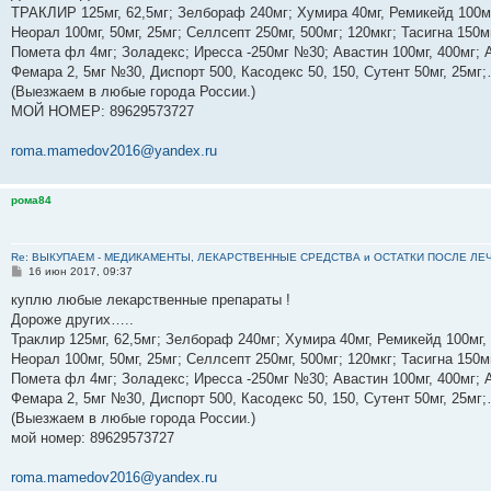
е
ТРАКЛИР 125мг, 62,5мг; Зелбораф 240мг; Хумира 40мг, Ремикейд 100мг
н
Неорал 100мг, 50мг, 25мг; Селлсепт 250мг, 500мг; 120мкг; Тасигна 150м
и
е
Помета фл 4мг; Золадекс; Иресса -250мг №30; Авастин 100мг, 400мг; А
Фемара 2, 5мг №30, Диспорт 500, Касодекс 50, 150, Сутент 50мг, 25м
(Выезжаем в любые города России.)
МОЙ НОМЕР: 89629573727
roma.mamedov2016@yandex.ru
рома84
Re: ВЫКУПАЕМ - МЕДИКАМЕНТЫ, ЛЕКАРСТВЕННЫЕ СРЕДСТВА и ОСТАТКИ ПОСЛЕ ЛЕЧЕНИЯ
С
16 июн 2017, 09:37
о
о
куплю любые лекарственные препараты !
б
Дороже других…..
щ
е
Траклир 125мг, 62,5мг; Зелбораф 240мг; Хумира 40мг, Ремикейд 100мг,
н
Неорал 100мг, 50мг, 25мг; Селлсепт 250мг, 500мг; 120мкг; Тасигна 150м
и
е
Помета фл 4мг; Золадекс; Иресса -250мг №30; Авастин 100мг, 400мг; А
Фемара 2, 5мг №30, Диспорт 500, Касодекс 50, 150, Сутент 50мг, 25м
(Выезжаем в любые города России.)
мой номер: ‪89629573727‬
roma.mamedov2016@yandex.ru