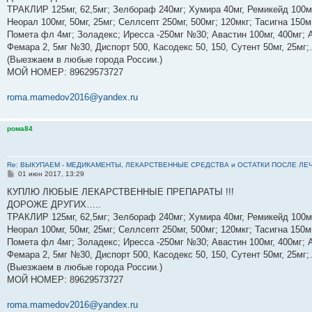
е
ТРАКЛИР 125мг, 62,5мг; Зелбораф 240мг; Хумира 40мг, Ремикейд 100мг
н
Неорал 100мг, 50мг, 25мг; Селлсепт 250мг, 500мг; 120мкг; Тасигна 150м
и
е
Помета фл 4мг; Золадекс; Иресса -250мг №30; Авастин 100мг, 400мг; А
Фемара 2, 5мг №30, Диспорт 500, Касодекс 50, 150, Сутент 50мг, 25м
(Выезжаем в любые города России.)
МОЙ НОМЕР: 89629573727
roma.mamedov2016@yandex.ru
рома84
Re: ВЫКУПАЕМ - МЕДИКАМЕНТЫ, ЛЕКАРСТВЕННЫЕ СРЕДСТВА и ОСТАТКИ ПОСЛЕ ЛЕЧЕНИЯ
С
01 июн 2017, 13:29
о
о
КУПЛЮ ЛЮБЫЕ ЛЕКАРСТВЕННЫЕ ПРЕПАРАТЫ !!!
б
ДОРОЖЕ ДРУГИХ…..
щ
е
ТРАКЛИР 125мг, 62,5мг; Зелбораф 240мг; Хумира 40мг, Ремикейд 100мг
н
Неорал 100мг, 50мг, 25мг; Селлсепт 250мг, 500мг; 120мкг; Тасигна 150м
и
е
Помета фл 4мг; Золадекс; Иресса -250мг №30; Авастин 100мг, 400мг; А
Фемара 2, 5мг №30, Диспорт 500, Касодекс 50, 150, Сутент 50мг, 25м
(Выезжаем в любые города России.)
МОЙ НОМЕР: 89629573727
roma.mamedov2016@yandex.ru