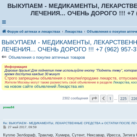
ВЫКУПАЕМ - МЕДИКАМЕНТЫ, ЛЕКАРСТВЕ
ЛЕЧЕНИЯ... ОЧЕНЬ ДОРОГО !!! +7 (9
Форум об аптеках и лекарствах
Лекарства
Объявления о покупке аптеч
ВЫКУПАЕМ - МЕДИКАМЕНТЫ, ЛЕКАРСТВЕНН
ЛЕЧЕНИЯ... ОЧЕНЬ ДОРОГО !!! +7 (962) 957-3
⇐
Объявления о покупке аптечных товаров
Информация
Дорогие друзья! Для поднятия тем используйте кнопку "Поднять тему", котора
время доступна каждые 30 минут
Строго запрещены объявления о покупке\продаже лекарств, отпускае
Жители Москвы могут также разместить своё объявление в разделе
Лекарства, кос
на новом сайте объявлений Лекарства.win
Страница
227
из
23
1
225
22
Пред.
2302 сообщения
…
рома84
Re: ВЫКУПАЕМ - МЕДИКАМЕНТЫ, ЛЕКАРСТВЕННЫЕ СРЕДСТВА и ОСТАТКИ ПОСЛЕ ЛЕЧЕНИЯ
С
27 май 2017, 09:59
о
о
Куплю Зелбораф, Траклир, Хумира, Сутент, Нексавар, Иресса, Зитига 