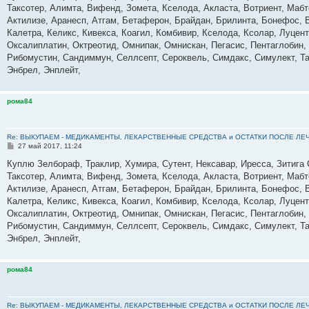
б
Таксотер, Алимта, Вифенд, Зомета, Кселода, Акласта, Вотриент, Мабт
щ
е
Актилизе, Аранесп, Атгам, Бетаферон, Брайдан, Брилинта, Бонефос, 
н
Калетра, Келикс, Кивекса, Коагил, Комбивир, Кселода, Ксолар, Луце
и
е
Оксалиплатин, Октреотид, Омнипак, Омнискан, Пегасис, Пентаглобин,
Рибомустин, Сандиммун, Селлсепт, Сероквель, Симдакс, Симулект, Та
Энбрел, Энплейт,
рома84
Re: ВЫКУПАЕМ - МЕДИКАМЕНТЫ, ЛЕКАРСТВЕННЫЕ СРЕДСТВА и ОСТАТКИ ПОСЛЕ ЛЕЧЕНИЯ
С
27 май 2017, 11:24
о
о
Куплю Зелбораф, Траклир, Хумира, Сутент, Нексавар, Иресса, Зитига 
б
Таксотер, Алимта, Вифенд, Зомета, Кселода, Акласта, Вотриент, Мабт
щ
е
Актилизе, Аранесп, Атгам, Бетаферон, Брайдан, Брилинта, Бонефос, 
н
Калетра, Келикс, Кивекса, Коагил, Комбивир, Кселода, Ксолар, Луце
и
е
Оксалиплатин, Октреотид, Омнипак, Омнискан, Пегасис, Пентаглобин,
Рибомустин, Сандиммун, Селлсепт, Сероквель, Симдакс, Симулект, Та
Энбрел, Энплейт,
рома84
Re: ВЫКУПАЕМ - МЕДИКАМЕНТЫ, ЛЕКАРСТВЕННЫЕ СРЕДСТВА и ОСТАТКИ ПОСЛЕ ЛЕЧЕНИЯ