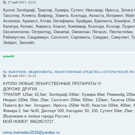
С
27 май 2017, 13:21
о
о
Куплю Зелбораф, Траклир, Хумира, Сутент, Нексавар, Иресса, Зитига 
б
Таксотер, Алимта, Вифенд, Зомета, Кселода, Акласта, Вотриент, Мабт
щ
е
Актилизе, Аранесп, Атгам, Бетаферон, Брайдан, Брилинта, Бонефос, 
н
Калетра, Келикс, Кивекса, Коагил, Комбивир, Кселода, Ксолар, Луце
и
е
Оксалиплатин, Октреотид, Омнипак, Омнискан, Пегасис, Пентаглобин,
Рибомустин, Сандиммун, Селлсепт, Сероквель, Симдакс, Симулект, Та
Энбрел, Энплейт,
рома84
Re: ВЫКУПАЕМ - МЕДИКАМЕНТЫ, ЛЕКАРСТВЕННЫЕ СРЕДСТВА и ОСТАТКИ ПОСЛЕ ЛЕЧЕНИЯ
С
28 май 2017, 21:12
о
о
КУПЛЮ ЛЮБЫЕ ЛЕКАРСТВЕННЫЕ ПРЕПАРАТЫ !!!
б
ДОРОЖЕ ДРУГИХ…..
щ
е
ТРАКЛИР 125мг, 62,5мг; Зелбораф 240мг; Хумира 40мг, Ремикейд 100мг
н
Неорал 100мг, 50мг, 25мг; Селлсепт 250мг, 500мг; 120мкг; Тасигна 150м
и
е
Помета фл 4мг; Золадекс; Иресса -250мг №30; Авастин 100мг, 400мг; А
Фемара 2, 5мг №30, Диспорт 500, Касодекс 50, 150, Сутент 50мг, 25м
(Выезжаем в любые города России.)
МОЙ НОМЕР: 89629573727
roma.mamedov2016@yandex.ru