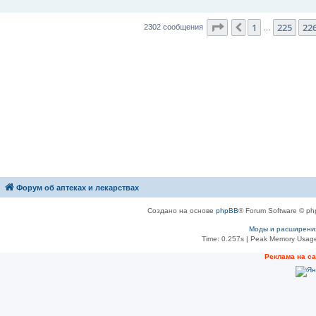
Страница
227
из
23
1
225
22
Пред.
2302 сообщения
…
Форум об аптеках и лекарствах
Создано на основе
phpBB
® Forum Software © ph
Моды и расширени
Time: 0.257s
| Peak Memory Usage
Рeклама на с