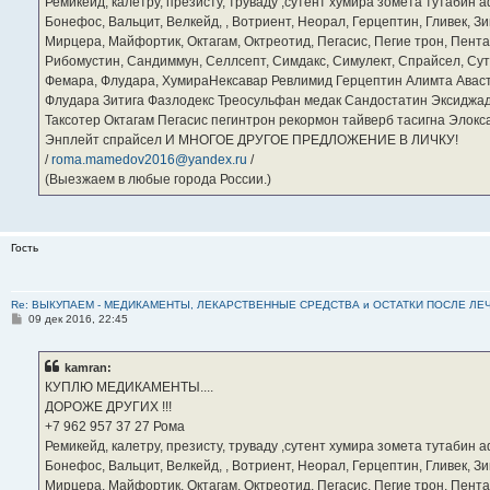
Ремикейд, калетру, презисту, труваду ,сутент хумира зомета тутабин
Бонефос, Вальцит, Велкейд, , Вотриент, Неорал, Герцептин, Гливек, Зи
Мирцера, Майфортик, Октагам, Октреотид, Пегасис, Пегие трон, Пента
Рибомустин, Сандиммун, Селлсепт, Симдакс, Симулект, Спрайсел, Сутен
Фемара, Флудара, ХумираНексавар Ревлимид Герцептин Алимта Авас
Флудара Зитига Фазлодекс Треосульфан медак Сандостатин Эксиджад
Таксотер Октагам Пегасис пегинтрон рекормон тайверб тасигна Элок
Энплейт спрайсел И МНОГОЕ ДРУГОЕ ПРЕДЛОЖЕНИЕ В ЛИЧКУ!
/
roma.mamedov2016@yandex.ru
/
(Выезжаем в любые города России.)
Гость
Re: ВЫКУПАЕМ - МЕДИКАМЕНТЫ, ЛЕКАРСТВЕННЫЕ СРЕДСТВА и ОСТАТКИ ПОСЛЕ ЛЕЧЕНИЯ
С
09 дек 2016, 22:45
о
о
б
kamran:
щ
е
КУПЛЮ МЕДИКАМЕНТЫ....
н
ДОРОЖЕ ДРУГИХ !!!
и
е
‪+7 962 957 37 27‬ Рома
Ремикейд, калетру, презисту, труваду ,сутент хумира зомета тутабин
Бонефос, Вальцит, Велкейд, , Вотриент, Неорал, Герцептин, Гливек, Зи
Мирцера, Майфортик, Октагам, Октреотид, Пегасис, Пегие трон, Пента