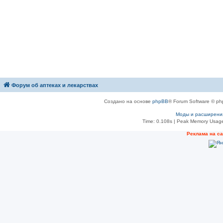
Форум об аптеках и лекарствах
Создано на основе
phpBB
® Forum Software © ph
Моды и расширени
Time: 0.108s
| Peak Memory Usage
Рeклама на с