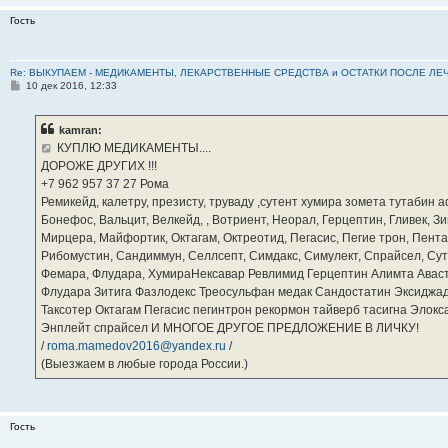
Гость
Re: ВЫКУПАЕМ - МЕДИКАМЕНТЫ, ЛЕКАРСТВЕННЫЕ СРЕДСТВА и ОСТАТКИ ПОСЛЕ ЛЕЧЕНИЯ
С
10 дек 2016, 12:33
о
о
б
kamran:
щ
е
КУПЛЮ МЕДИКАМЕНТЫ....
н
ДОРОЖЕ ДРУГИХ !!!
и
е
‪+7 962 957 37 27‬ Рома
Ремикейд, калетру, презисту, труваду ,сутент хумира зомета тутабин
Бонефос, Вальцит, Велкейд, , Вотриент, Неорал, Герцептин, Гливек, Зи
Мирцера, Майфортик, Октагам, Октреотид, Пегасис, Пегие трон, Пента
Рибомустин, Сандиммун, Селлсепт, Симдакс, Симулект, Спрайсел, Сутен
Фемара, Флудара, ХумираНексавар Ревлимид Герцептин Алимта Авас
Флудара Зитига Фазлодекс Треосульфан медак Сандостатин Эксиджад
Таксотер Октагам Пегасис пегинтрон рекормон тайверб тасигна Элок
Энплейт спрайсел И МНОГОЕ ДРУГОЕ ПРЕДЛОЖЕНИЕ В ЛИЧКУ!
/
roma.mamedov2016@yandex.ru
/
(Выезжаем в любые города России.)
Гость