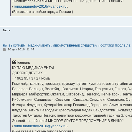
Энплейт спрайсел И МНОГОЕ ДРУГОЕ ПРЕДЛОЖЕНИЕ В ЛИЧКУ!
/
roma.mamedov2016@yandex.ru
/
(Выезжаем в любые города России.)
Гость
Re: ВЫКУПАЕМ - МЕДИКАМЕНТЫ, ЛЕКАРСТВЕННЫЕ СРЕДСТВА и ОСТАТКИ ПОСЛЕ ЛЕЧЕНИЯ
С
10 дек 2016, 11:44
о
о
б
kamran:
щ
е
КУПЛЮ МЕДИКАМЕНТЫ....
н
ДОРОЖЕ ДРУГИХ !!!
и
е
‪+7 962 957 37 27‬ Рома
Ремикейд, калетру, презисту, труваду ,сутент хумира зомета тутабин
Бонефос, Вальцит, Велкейд, , Вотриент, Неорал, Герцептин, Гливек, Зи
Мирцера, Майфортик, Октагам, Октреотид, Пегасис, Пегие трон, Пента
Рибомустин, Сандиммун, Селлсепт, Симдакс, Симулект, Спрайсел, Сутен
Фемара, Флудара, ХумираНексавар Ревлимид Герцептин Алимта Авас
Флудара Зитига Фазлодекс Треосульфан медак Сандостатин Эксиджад
Таксотер Октагам Пегасис пегинтрон рекормон тайверб тасигна Элок
Энплейт спрайсел И МНОГОЕ ДРУГОЕ ПРЕДЛОЖЕНИЕ В ЛИЧКУ!
/
roma.mamedov2016@yandex.ru
/
(Выезжаем в любые города России.)