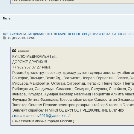
Гость
Re: ВЫКУПАЕМ - МЕДИКАМЕНТЫ, ЛЕКАРСТВЕННЫЕ СРЕДСТВА и ОСТАТКИ ПОСЛЕ ЛЕЧЕНИЯ
С
10 дек 2016, 11:56
о
о
б
kamran:
щ
е
КУПЛЮ МЕДИКАМЕНТЫ....
н
ДОРОЖЕ ДРУГИХ !!!
и
е
‪+7 962 957 37 27‬ Рома
Ремикейд, калетру, презисту, труваду ,сутент хумира зомета тутабин
Бонефос, Вальцит, Велкейд, , Вотриент, Неорал, Герцептин, Гливек, Зи
Мирцера, Майфортик, Октагам, Октреотид, Пегасис, Пегие трон, Пента
Рибомустин, Сандиммун, Селлсепт, Симдакс, Симулект, Спрайсел, Сутен
Фемара, Флудара, ХумираНексавар Ревлимид Герцептин Алимта Авас
Флудара Зитига Фазлодекс Треосульфан медак Сандостатин Эксиджад
Таксотер Октагам Пегасис пегинтрон рекормон тайверб тасигна Элок
Энплейт спрайсел И МНОГОЕ ДРУГОЕ ПРЕДЛОЖЕНИЕ В ЛИЧКУ!
/
roma.mamedov2016@yandex.ru
/
(Выезжаем в любые города России.)