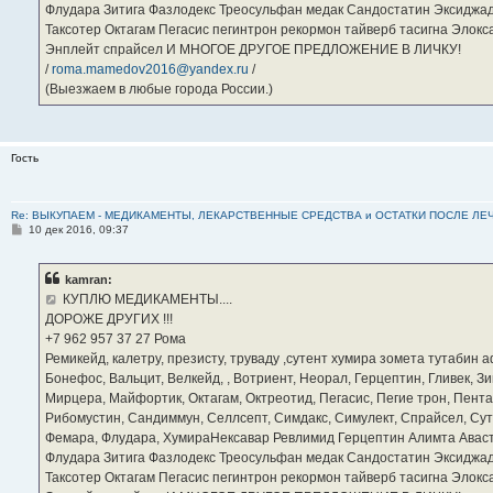
Флудара Зитига Фазлодекс Треосульфан медак Сандостатин Эксиджад
Таксотер Октагам Пегасис пегинтрон рекормон тайверб тасигна Элок
Энплейт спрайсел И МНОГОЕ ДРУГОЕ ПРЕДЛОЖЕНИЕ В ЛИЧКУ!
/
roma.mamedov2016@yandex.ru
/
(Выезжаем в любые города России.)
Гость
Re: ВЫКУПАЕМ - МЕДИКАМЕНТЫ, ЛЕКАРСТВЕННЫЕ СРЕДСТВА и ОСТАТКИ ПОСЛЕ ЛЕЧЕНИЯ
С
10 дек 2016, 09:37
о
о
б
kamran:
щ
е
КУПЛЮ МЕДИКАМЕНТЫ....
н
ДОРОЖЕ ДРУГИХ !!!
и
е
‪+7 962 957 37 27‬ Рома
Ремикейд, калетру, презисту, труваду ,сутент хумира зомета тутабин
Бонефос, Вальцит, Велкейд, , Вотриент, Неорал, Герцептин, Гливек, Зи
Мирцера, Майфортик, Октагам, Октреотид, Пегасис, Пегие трон, Пента
Рибомустин, Сандиммун, Селлсепт, Симдакс, Симулект, Спрайсел, Сутен
Фемара, Флудара, ХумираНексавар Ревлимид Герцептин Алимта Авас
Флудара Зитига Фазлодекс Треосульфан медак Сандостатин Эксиджад
Таксотер Октагам Пегасис пегинтрон рекормон тайверб тасигна Элок