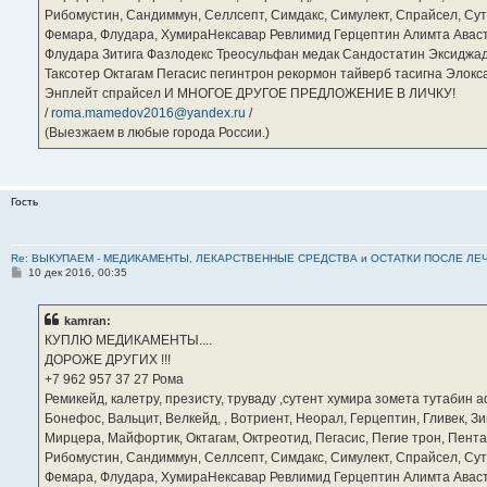
Рибомустин, Сандиммун, Селлсепт, Симдакс, Симулект, Спрайсел, Сутен
Фемара, Флудара, ХумираНексавар Ревлимид Герцептин Алимта Авас
Флудара Зитига Фазлодекс Треосульфан медак Сандостатин Эксиджад
Таксотер Октагам Пегасис пегинтрон рекормон тайверб тасигна Элок
Энплейт спрайсел И МНОГОЕ ДРУГОЕ ПРЕДЛОЖЕНИЕ В ЛИЧКУ!
/
roma.mamedov2016@yandex.ru
/
(Выезжаем в любые города России.)
Гость
Re: ВЫКУПАЕМ - МЕДИКАМЕНТЫ, ЛЕКАРСТВЕННЫЕ СРЕДСТВА и ОСТАТКИ ПОСЛЕ ЛЕЧЕНИЯ
С
10 дек 2016, 00:35
о
о
б
kamran:
щ
е
КУПЛЮ МЕДИКАМЕНТЫ....
н
ДОРОЖЕ ДРУГИХ !!!
и
е
‪+7 962 957 37 27‬ Рома
Ремикейд, калетру, презисту, труваду ,сутент хумира зомета тутабин
Бонефос, Вальцит, Велкейд, , Вотриент, Неорал, Герцептин, Гливек, Зи
Мирцера, Майфортик, Октагам, Октреотид, Пегасис, Пегие трон, Пента
Рибомустин, Сандиммун, Селлсепт, Симдакс, Симулект, Спрайсел, Сутен
Фемара, Флудара, ХумираНексавар Ревлимид Герцептин Алимта Авас