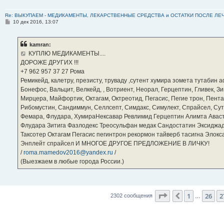
Re: ВЫКУПАЕМ - МЕДИКАМЕНТЫ, ЛЕКАРСТВЕННЫЕ СРЕДСТВА и ОСТАТКИ ПОСЛЕ ЛЕЧЕНИЯ
С
10 дек 2016, 13:07
о
о
б
kamran:
щ
е
КУПЛЮ МЕДИКАМЕНТЫ....
н
ДОРОЖЕ ДРУГИХ !!!
и
е
‪+7 962 957 37 27‬ Рома
Ремикейд, калетру, презисту, труваду ,сутент хумира зомета тутабин
Бонефос, Вальцит, Велкейд, , Вотриент, Неорал, Герцептин, Гливек, Зи
Мирцера, Майфортик, Октагам, Октреотид, Пегасис, Пегие трон, Пента
Рибомустин, Сандиммун, Селлсепт, Симдакс, Симулект, Спрайсел, Сутен
Фемара, Флудара, ХумираНексавар Ревлимид Герцептин Алимта Авас
Флудара Зитига Фазлодекс Треосульфан медак Сандостатин Эксиджад
Таксотер Октагам Пегасис пегинтрон рекормон тайверб тасигна Элок
Энплейт спрайсел И МНОГОЕ ДРУГОЕ ПРЕДЛОЖЕНИЕ В ЛИЧКУ!
/
roma.mamedov2016@yandex.ru
/
(Выезжаем в любые города России.)
Страница
28
из
2
1
26
2
Пред.
2302 сообщения
…