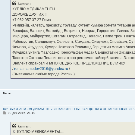
б
kamran:
щ
е
КУПЛЮ МЕДИКАМЕНТЫ....
н
ДОРОЖЕ ДРУГИХ !!!
и
е
‪+7 962 957 37 27‬ Рома
Ремикейд, калетру, презисту, труваду ,сутент хумира зомета тутабин
Бонефос, Вальцит, Велкейд, , Вотриент, Неорал, Герцептин, Гливек, Зи
Мирцера, Майфортик, Октагам, Октреотид, Пегасис, Пегие трон, Пента
Рибомустин, Сандиммун, Селлсепт, Симдакс, Симулект, Спрайсел, Сутен
Фемара, Флудара, ХумираНексавар Ревлимид Герцептин Алимта Авас
Флудара Зитига Фазлодекс Треосульфан медак Сандостатин Эксиджад
Таксотер Октагам Пегасис пегинтрон рекормон тайверб тасигна Элок
Энплейт спрайсел И МНОГОЕ ДРУГОЕ ПРЕДЛОЖЕНИЕ В ЛИЧКУ!
/
roma.mamedov2016@yandex.ru
/
(Выезжаем в любые города России.)
Гость
Re: ВЫКУПАЕМ - МЕДИКАМЕНТЫ, ЛЕКАРСТВЕННЫЕ СРЕДСТВА и ОСТАТКИ ПОСЛЕ ЛЕЧЕНИЯ
С
09 дек 2016, 21:49
о
о
б
kamran:
щ
е
КУПЛЮ МЕДИКАМЕНТЫ....
н