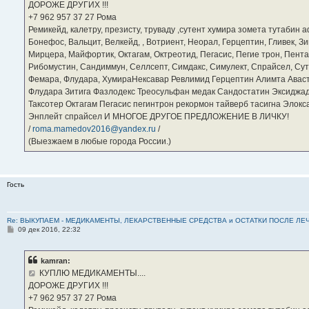
ДОРОЖЕ ДРУГИХ !!!
и
е
‪+7 962 957 37 27‬ Рома
Ремикейд, калетру, презисту, труваду ,сутент хумира зомета тутабин
Бонефос, Вальцит, Велкейд, , Вотриент, Неорал, Герцептин, Гливек, Зи
Мирцера, Майфортик, Октагам, Октреотид, Пегасис, Пегие трон, Пента
Рибомустин, Сандиммун, Селлсепт, Симдакс, Симулект, Спрайсел, Сутен
Фемара, Флудара, ХумираНексавар Ревлимид Герцептин Алимта Авас
Флудара Зитига Фазлодекс Треосульфан медак Сандостатин Эксиджад
Таксотер Октагам Пегасис пегинтрон рекормон тайверб тасигна Элок
Энплейт спрайсел И МНОГОЕ ДРУГОЕ ПРЕДЛОЖЕНИЕ В ЛИЧКУ!
/
roma.mamedov2016@yandex.ru
/
(Выезжаем в любые города России.)
Гость
Re: ВЫКУПАЕМ - МЕДИКАМЕНТЫ, ЛЕКАРСТВЕННЫЕ СРЕДСТВА и ОСТАТКИ ПОСЛЕ ЛЕЧЕНИЯ
С
09 дек 2016, 22:32
о
о
б
kamran:
щ
е
КУПЛЮ МЕДИКАМЕНТЫ....
н
ДОРОЖЕ ДРУГИХ !!!
и
е
‪+7 962 957 37 27‬ Рома