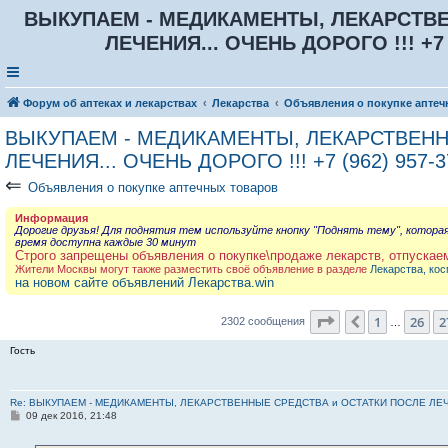
ВЫКУПАЕМ - МЕДИКАМЕНТЫ, ЛЕКАРСТВЕ
ЛЕЧЕНИЯ... ОЧЕНЬ ДОРОГО !!! +7 (
Форум об аптеках и лекарствах
Лекарства
Объявления о покупке аптеч
ВЫКУПАЕМ - МЕДИКАМЕНТЫ, ЛЕКАРСТВЕНН
ЛЕЧЕНИЯ... ОЧЕНЬ ДОРОГО !!! +7 (962) 957-3
⇐
Объявления о покупке аптечных товаров
Информация
Дорогие друзья! Для поднятия тем используйте кнопку "Поднять тему", котора
время доступна каждые 30 минут
Строго запрещены объявления о покупке\продаже лекарств, отпускае
Жители Москвы могут также разместить своё объявление в разделе
Лекарства, кос
на новом сайте объявлений Лекарства.win
Страница
28
из
2
1
26
2
Пред.
2302 сообщения
…
Гость
Re: ВЫКУПАЕМ - МЕДИКАМЕНТЫ, ЛЕКАРСТВЕННЫЕ СРЕДСТВА и ОСТАТКИ ПОСЛЕ ЛЕЧЕНИЯ
С
09 дек 2016, 21:48
о
о