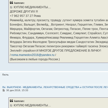
б
kamran:
щ
е
КУПЛЮ МЕДИКАМЕНТЫ....
н
ДОРОЖЕ ДРУГИХ !!!
и
е
‪+7 962 957 37 27‬ Рома
Ремикейд, калетру, презисту, труваду ,сутент хумира зомета тутабин
Бонефос, Вальцит, Велкейд, , Вотриент, Неорал, Герцептин, Гливек, Зи
Мирцера, Майфортик, Октагам, Октреотид, Пегасис, Пегие трон, Пента
Рибомустин, Сандиммун, Селлсепт, Симдакс, Симулект, Спрайсел, Сутен
Фемара, Флудара, ХумираНексавар Ревлимид Герцептин Алимта Авас
Флудара Зитига Фазлодекс Треосульфан медак Сандостатин Эксиджад
Таксотер Октагам Пегасис пегинтрон рекормон тайверб тасигна Элок
Энплейт спрайсел И МНОГОЕ ДРУГОЕ ПРЕДЛОЖЕНИЕ В ЛИЧКУ!
/
roma.mamedov2016@yandex.ru
/
(Выезжаем в любые города России.)
Гость
Re: ВЫКУПАЕМ - МЕДИКАМЕНТЫ, ЛЕКАРСТВЕННЫЕ СРЕДСТВА и ОСТАТКИ ПОСЛЕ ЛЕЧЕНИЯ
С
30 дек 2016, 15:33
о
о
б
kamran:
щ
е
КУПЛЮ МЕДИКАМЕНТЫ....
н