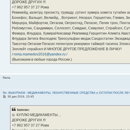
ДОРОЖЕ ДРУГИХ !!!
и
е
‪+7 962 957 37 27‬ Рома
Ремикейд, калетру, презисту, труваду ,сутент хумира зомета тутабин
Бонефос, Вальцит, Велкейд, , Вотриент, Неорал, Герцептин, Гливек, Зи
Мирцера, Майфортик, Октагам, Октреотид, Пегасис, Пегие трон, Пента
Рибомустин, Сандиммун, Селлсепт, Симдакс, Симулект, Спрайсел, Сутен
Фемара, Флудара, ХумираНексавар Ревлимид Герцептин Алимта Авас
Флудара Зитига Фазлодекс Треосульфан медак Сандостатин Эксиджад
Таксотер Октагам Пегасис пегинтрон рекормон тайверб тасигна Элок
Энплейт спрайсел И МНОГОЕ ДРУГОЕ ПРЕДЛОЖЕНИЕ В ЛИЧКУ!
/
roma.mamedov2016@yandex.ru
/
(Выезжаем в любые города России.)
Гость
Re: ВЫКУПАЕМ - МЕДИКАМЕНТЫ, ЛЕКАРСТВЕННЫЕ СРЕДСТВА и ОСТАТКИ ПОСЛЕ ЛЕЧЕНИЯ
С
30 дек 2016, 15:45
о
о
б
kamran:
щ
е
КУПЛЮ МЕДИКАМЕНТЫ....
н
ДОРОЖЕ ДРУГИХ !!!
и
е
‪+7 962 957 37 27‬ Рома