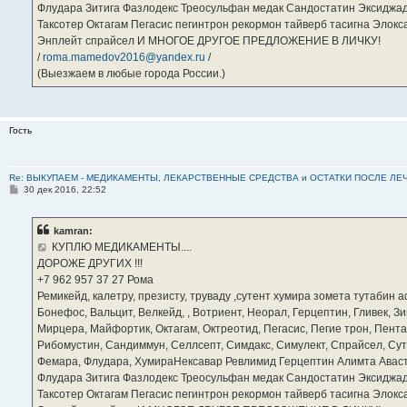
Флудара Зитига Фазлодекс Треосульфан медак Сандостатин Эксиджад
Таксотер Октагам Пегасис пегинтрон рекормон тайверб тасигна Элок
Энплейт спрайсел И МНОГОЕ ДРУГОЕ ПРЕДЛОЖЕНИЕ В ЛИЧКУ!
/
roma.mamedov2016@yandex.ru
/
(Выезжаем в любые города России.)
Гость
Re: ВЫКУПАЕМ - МЕДИКАМЕНТЫ, ЛЕКАРСТВЕННЫЕ СРЕДСТВА и ОСТАТКИ ПОСЛЕ ЛЕЧЕНИЯ
С
30 дек 2016, 22:52
о
о
б
kamran:
щ
е
КУПЛЮ МЕДИКАМЕНТЫ....
н
ДОРОЖЕ ДРУГИХ !!!
и
е
‪+7 962 957 37 27‬ Рома
Ремикейд, калетру, презисту, труваду ,сутент хумира зомета тутабин
Бонефос, Вальцит, Велкейд, , Вотриент, Неорал, Герцептин, Гливек, Зи
Мирцера, Майфортик, Октагам, Октреотид, Пегасис, Пегие трон, Пента
Рибомустин, Сандиммун, Селлсепт, Симдакс, Симулект, Спрайсел, Сутен
Фемара, Флудара, ХумираНексавар Ревлимид Герцептин Алимта Авас
Флудара Зитига Фазлодекс Треосульфан медак Сандостатин Эксиджад
Таксотер Октагам Пегасис пегинтрон рекормон тайверб тасигна Элок