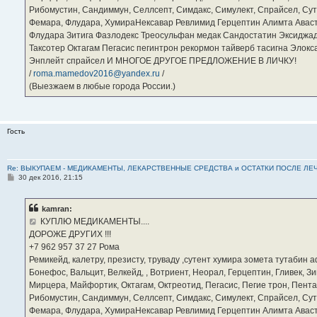
Рибомустин, Сандиммун, Селлсепт, Симдакс, Симулект, Спрайсел, Сутен
Фемара, Флудара, ХумираНексавар Ревлимид Герцептин Алимта Авас
Флудара Зитига Фазлодекс Треосульфан медак Сандостатин Эксиджад
Таксотер Октагам Пегасис пегинтрон рекормон тайверб тасигна Элок
Энплейт спрайсел И МНОГОЕ ДРУГОЕ ПРЕДЛОЖЕНИЕ В ЛИЧКУ!
/
roma.mamedov2016@yandex.ru
/
(Выезжаем в любые города России.)
Гость
Re: ВЫКУПАЕМ - МЕДИКАМЕНТЫ, ЛЕКАРСТВЕННЫЕ СРЕДСТВА и ОСТАТКИ ПОСЛЕ ЛЕЧЕНИЯ
С
30 дек 2016, 21:15
о
о
б
kamran:
щ
е
КУПЛЮ МЕДИКАМЕНТЫ....
н
ДОРОЖЕ ДРУГИХ !!!
и
е
‪+7 962 957 37 27‬ Рома
Ремикейд, калетру, презисту, труваду ,сутент хумира зомета тутабин
Бонефос, Вальцит, Велкейд, , Вотриент, Неорал, Герцептин, Гливек, Зи
Мирцера, Майфортик, Октагам, Октреотид, Пегасис, Пегие трон, Пента
Рибомустин, Сандиммун, Селлсепт, Симдакс, Симулект, Спрайсел, Сутен
Фемара, Флудара, ХумираНексавар Ревлимид Герцептин Алимта Авас