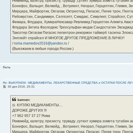
Ремикейд, калетру, презисту, труваду ,сутент хумира зомета тутабин
Бонефос, Вальцит, Велкейд, , Вотриент, Неорал, Герцептин, Гливек, Зи
Мирцера, Майфортик, Октагам, Октреотид, Пегасис, Пегие трон, Пента
Рибомустин, Сандиммун, Селлсепт, Симдакс, Симулект, Спрайсел, Сутен
Фемара, Флудара, ХумираНексавар Ревлимид Герцептин Алимта Авас
Флудара Зитига Фазлодекс Треосульфан медак Сандостатин Эксиджад
Таксотер Октагам Пегасис пегинтрон рекормон тайверб тасигна Элок
Энплейт спрайсел И МНОГОЕ ДРУГОЕ ПРЕДЛОЖЕНИЕ В ЛИЧКУ!
/
roma.mamedov2016@yandex.ru
/
(Выезжаем в любые города России.)
Гость
Re: ВЫКУПАЕМ - МЕДИКАМЕНТЫ, ЛЕКАРСТВЕННЫЕ СРЕДСТВА и ОСТАТКИ ПОСЛЕ ЛЕЧЕНИЯ
С
30 дек 2016, 20:31
о
о
б
kamran:
щ
е
КУПЛЮ МЕДИКАМЕНТЫ....
н
ДОРОЖЕ ДРУГИХ !!!
и
е
‪+7 962 957 37 27‬ Рома
Ремикейд, калетру, презисту, труваду ,сутент хумира зомета тутабин
Бонефос, Вальцит, Велкейд, , Вотриент, Неорал, Герцептин, Гливек, Зи
Мирцера, Майфортик, Октагам, Октреотид, Пегасис, Пегие трон, Пента