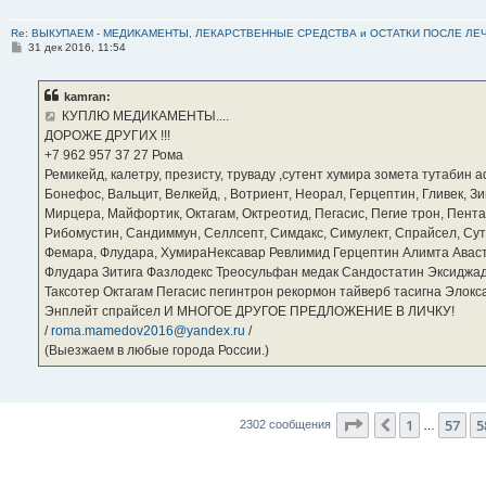
Re: ВЫКУПАЕМ - МЕДИКАМЕНТЫ, ЛЕКАРСТВЕННЫЕ СРЕДСТВА и ОСТАТКИ ПОСЛЕ ЛЕЧЕНИЯ
С
31 дек 2016, 11:54
о
о
б
kamran:
щ
е
КУПЛЮ МЕДИКАМЕНТЫ....
н
ДОРОЖЕ ДРУГИХ !!!
и
е
‪+7 962 957 37 27‬ Рома
Ремикейд, калетру, презисту, труваду ,сутент хумира зомета тутабин
Бонефос, Вальцит, Велкейд, , Вотриент, Неорал, Герцептин, Гливек, Зи
Мирцера, Майфортик, Октагам, Октреотид, Пегасис, Пегие трон, Пента
Рибомустин, Сандиммун, Селлсепт, Симдакс, Симулект, Спрайсел, Сутен
Фемара, Флудара, ХумираНексавар Ревлимид Герцептин Алимта Авас
Флудара Зитига Фазлодекс Треосульфан медак Сандостатин Эксиджад
Таксотер Октагам Пегасис пегинтрон рекормон тайверб тасигна Элок
Энплейт спрайсел И МНОГОЕ ДРУГОЕ ПРЕДЛОЖЕНИЕ В ЛИЧКУ!
/
roma.mamedov2016@yandex.ru
/
(Выезжаем в любые города России.)
Страница
59
из
2
1
57
5
Пред.
2302 сообщения
…