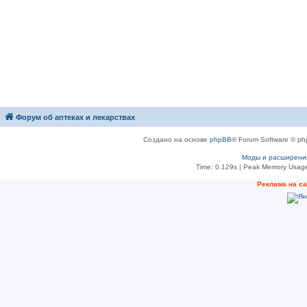
Форум об аптеках и лекарствах
Создано на основе
phpBB
® Forum Software © ph
Моды и расширени
Time: 0.129s
| Peak Memory Usage
Рeклама на с