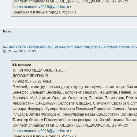
Энплейт спрайсел И МНОГОЕ ДРУГОЕ ПРЕДЛОЖЕНИЕ В ЛИЧКУ!
/
roma.mamedov2016@yandex.ru
/
(Выезжаем в любые города России.)
Гость
Re: ВЫКУПАЕМ - МЕДИКАМЕНТЫ, ЛЕКАРСТВЕННЫЕ СРЕДСТВА и ОСТАТКИ ПОСЛЕ ЛЕЧЕНИЯ
С
31 дек 2016, 06:33
о
о
б
kamran:
щ
е
КУПЛЮ МЕДИКАМЕНТЫ....
н
ДОРОЖЕ ДРУГИХ !!!
и
е
‪+7 962 957 37 27‬ Рома
Ремикейд, калетру, презисту, труваду ,сутент хумира зомета тутабин
Бонефос, Вальцит, Велкейд, , Вотриент, Неорал, Герцептин, Гливек, Зи
Мирцера, Майфортик, Октагам, Октреотид, Пегасис, Пегие трон, Пента
Рибомустин, Сандиммун, Селлсепт, Симдакс, Симулект, Спрайсел, Сутен
Фемара, Флудара, ХумираНексавар Ревлимид Герцептин Алимта Авас
Флудара Зитига Фазлодекс Треосульфан медак Сандостатин Эксиджад
Таксотер Октагам Пегасис пегинтрон рекормон тайверб тасигна Элок
Энплейт спрайсел И МНОГОЕ ДРУГОЕ ПРЕДЛОЖЕНИЕ В ЛИЧКУ!
/
roma.mamedov2016@yandex.ru
/
(Выезжаем в любые города России.)