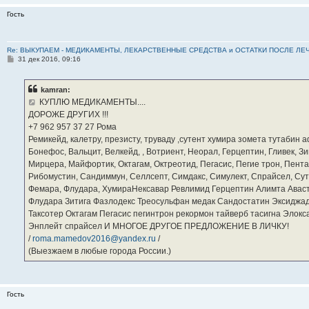
Гость
Re: ВЫКУПАЕМ - МЕДИКАМЕНТЫ, ЛЕКАРСТВЕННЫЕ СРЕДСТВА и ОСТАТКИ ПОСЛЕ ЛЕЧЕНИЯ
С
31 дек 2016, 09:16
о
о
б
kamran:
щ
е
КУПЛЮ МЕДИКАМЕНТЫ....
н
ДОРОЖЕ ДРУГИХ !!!
и
е
‪+7 962 957 37 27‬ Рома
Ремикейд, калетру, презисту, труваду ,сутент хумира зомета тутабин
Бонефос, Вальцит, Велкейд, , Вотриент, Неорал, Герцептин, Гливек, Зи
Мирцера, Майфортик, Октагам, Октреотид, Пегасис, Пегие трон, Пента
Рибомустин, Сандиммун, Селлсепт, Симдакс, Симулект, Спрайсел, Сутен
Фемара, Флудара, ХумираНексавар Ревлимид Герцептин Алимта Авас
Флудара Зитига Фазлодекс Треосульфан медак Сандостатин Эксиджад
Таксотер Октагам Пегасис пегинтрон рекормон тайверб тасигна Элок
Энплейт спрайсел И МНОГОЕ ДРУГОЕ ПРЕДЛОЖЕНИЕ В ЛИЧКУ!
/
roma.mamedov2016@yandex.ru
/
(Выезжаем в любые города России.)
Гость