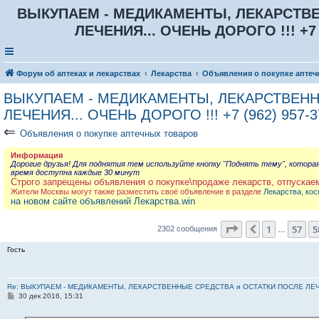
ВЫКУПАЕМ - МЕДИКАМЕНТЫ, ЛЕКАРСТВЕ
ЛЕЧЕНИЯ... ОЧЕНЬ ДОРОГО !!! +7 (
Форум об аптеках и лекарствах
Лекарства
Объявления о покупке аптеч
ВЫКУПАЕМ - МЕДИКАМЕНТЫ, ЛЕКАРСТВЕНН
ЛЕЧЕНИЯ... ОЧЕНЬ ДОРОГО !!! +7 (962) 957-3
⇐
Объявления о покупке аптечных товаров
Информация
Дорогие друзья! Для поднятия тем используйте кнопку "Поднять тему", котора
время доступна каждые 30 минут
Строго запрещены объявления о покупке\продаже лекарств, отпускае
Жители Москвы могут также разместить своё объявление в разделе
Лекарства, кос
на новом сайте объявлений Лекарства.win
Страница
59
из
2
1
57
5
Пред.
2302 сообщения
…
Гость
Re: ВЫКУПАЕМ - МЕДИКАМЕНТЫ, ЛЕКАРСТВЕННЫЕ СРЕДСТВА и ОСТАТКИ ПОСЛЕ ЛЕЧЕНИЯ
С
30 дек 2016, 15:31
о
о