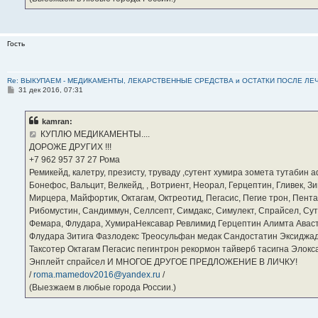
Гость
Re: ВЫКУПАЕМ - МЕДИКАМЕНТЫ, ЛЕКАРСТВЕННЫЕ СРЕДСТВА и ОСТАТКИ ПОСЛЕ ЛЕЧЕНИЯ
С
31 дек 2016, 07:31
о
о
б
kamran:
щ
е
КУПЛЮ МЕДИКАМЕНТЫ....
н
ДОРОЖЕ ДРУГИХ !!!
и
е
‪+7 962 957 37 27‬ Рома
Ремикейд, калетру, презисту, труваду ,сутент хумира зомета тутабин
Бонефос, Вальцит, Велкейд, , Вотриент, Неорал, Герцептин, Гливек, Зи
Мирцера, Майфортик, Октагам, Октреотид, Пегасис, Пегие трон, Пента
Рибомустин, Сандиммун, Селлсепт, Симдакс, Симулект, Спрайсел, Сутен
Фемара, Флудара, ХумираНексавар Ревлимид Герцептин Алимта Авас
Флудара Зитига Фазлодекс Треосульфан медак Сандостатин Эксиджад
Таксотер Октагам Пегасис пегинтрон рекормон тайверб тасигна Элок
Энплейт спрайсел И МНОГОЕ ДРУГОЕ ПРЕДЛОЖЕНИЕ В ЛИЧКУ!
/
roma.mamedov2016@yandex.ru
/
(Выезжаем в любые города России.)