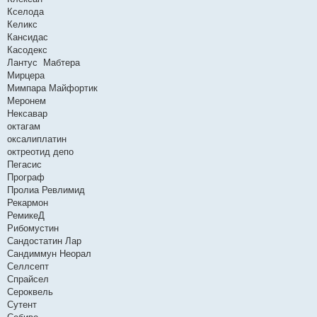
Кселода
Келикс
Кансидас
Касодекс
Лантус Мабтера
Мирцера
Мимпара Майфортик
Меронем
Нексавар
октагам
оксалиплатин
октреотид депо
Пегасис
Програф
Пролиа Ревлимид
Рекармон
РемикеД
Рибомустин
Сандостатин Лар
Сандиммун Неорал
Селлсепт
Спрайсел
Сероквель
Сутент