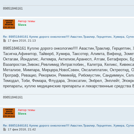
89851846161
Автор темы
Slava
Re: 89851846161 Куплю дорого онкологию!!!! Авастин,Траклир, Герцептин, Хумира, Сутен
С
17 фев 2016, 21:13
о
о
89851846161 Куплю дорого онкологию!!!! Авастин,Траклир, Герцептин, 
б
Тасигна,Афинитор, Тайверб, Хумира, Таксотер, Алимта, Вифенд, Зомет
щ
е
Октагам, Йондалис, Актемра, Актилизе,Аранесп, Атгам, Бетаферон, Б
н
Вазапростан,Зивокс,Ревлимид Интраглобин,, Калетра, Келикс, Кивекс
и
е
Метализе, Мимпара, Мирцера,НовоСэвен, Оксалиплатин, Октреотид, Ом
Програф, Ревацио, Рекормон, Ремикейд, Рибомустин, Сандиммун, Селл
Темодал, Тоби, Фемара, Флудара, Элоксатин, Энбрел, Энплейт, Эпокр
препараты, куплю медицинские препараты и лекарственные средства 
89851846161
Автор темы
Slava
Re: 89851846161 Куплю дорого онкологию!!!! Авастин,Траклир, Герцептин, Хумира, Сутен
С
17 фев 2016, 21:42
о