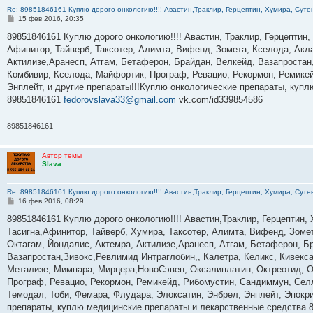
Re: 89851846161 Куплю дорого онкологию!!!! Авастин,Траклир, Герцептин, Хумира, Сутен
С
15 фев 2016, 20:35
о
о
89851846161 Куплю дорого онкологию!!!! Авастин, Траклир, Герцептин,
б
Афинитор, Тайверб, Таксотер, Алимта, Вифенд, Зомета, Кселода, Акла
щ
е
Актилизе,Аранесп, Атгам, Бетаферон, Брайдан, Велкейд, Вазапростан,
н
Комбивир, Кселода, Майфортик, Програф, Ревацио, Рекормон, Ремикей
и
е
Энплейт, и другие препараты!!!Куплю онкологические препараты, куп
89851846161
fedorovslava33@gmail.com
vk.com/id339854586
89851846161
Автор темы
Slava
Re: 89851846161 Куплю дорого онкологию!!!! Авастин,Траклир, Герцептин, Хумира, Сутен
С
16 фев 2016, 08:29
о
о
89851846161 Куплю дорого онкологию!!!! Авастин,Траклир, Герцептин, 
б
Тасигна,Афинитор, Тайверб, Хумира, Таксотер, Алимта, Вифенд, Зомет
щ
е
Октагам, Йондалис, Актемра, Актилизе,Аранесп, Атгам, Бетаферон, Б
н
Вазапростан,Зивокс,Ревлимид Интраглобин,, Калетра, Келикс, Кивекс
и
е
Метализе, Мимпара, Мирцера,НовоСэвен, Оксалиплатин, Октреотид, Ом
Програф, Ревацио, Рекормон, Ремикейд, Рибомустин, Сандиммун, Селл
Темодал, Тоби, Фемара, Флудара, Элоксатин, Энбрел, Энплейт, Эпокр
препараты, куплю медицинские препараты и лекарственные средства 