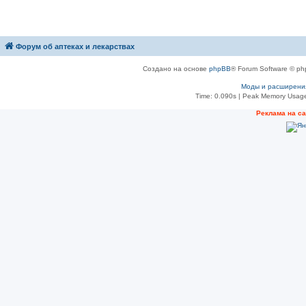
Форум об аптеках и лекарствах
Создано на основе
phpBB
® Forum Software © ph
Моды и расширени
Time: 0.090s
| Peak Memory Usage
Рeклама на с