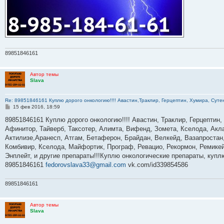
89851846161
Автор темы
Slava
Re: 89851846161 Куплю дорого онкологию!!!! Авастин,Траклир, Герцептин, Хумира, Сутен
С
15 фев 2016, 18:59
о
о
89851846161 Куплю дорого онкологию!!!! Авастин, Траклир, Герцептин,
б
Афинитор, Тайверб, Таксотер, Алимта, Вифенд, Зомета, Кселода, Акла
щ
е
Актилизе,Аранесп, Атгам, Бетаферон, Брайдан, Велкейд, Вазапростан,
н
Комбивир, Кселода, Майфортик, Програф, Ревацио, Рекормон, Ремикей
и
е
Энплейт, и другие препараты!!!Куплю онкологические препараты, куп
89851846161
fedorovslava33@gmail.com
vk.com/id339854586
89851846161
Автор темы
Slava