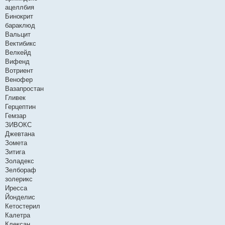
ацеллбия
Бинокрит
бараклюд
Вальцит
Вектибикс
Велкейд
Вифенд
Вотриент
Венофер
Вазапростан
Гливек
Герцептин
Гемзар
ЗИВОКС
Джевтана
Зомета
Зитига
Золадекс
Зелбораф
золерикс
Иресса
Йонделис
Кетостерил
Калетра
Клексан