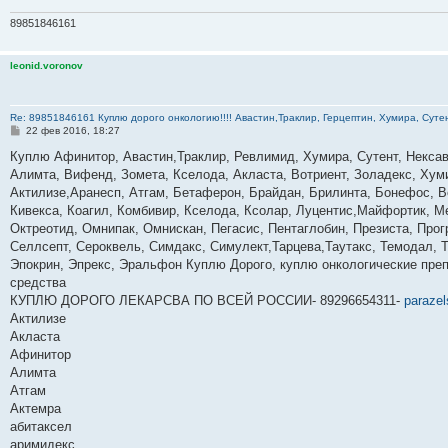
89851846161
leonid.voronov
Re: 89851846161 Куплю дорого онкологию!!!! Авастин,Траклир, Герцептин, Хумира, Сутен
С
22 фев 2016, 18:27
о
о
Куплю Афинитор, Авастин,Траклир, Ревлимид, Хумира, Сутент, Нексава
б
Алимта, Вифенд, Зомета, Кселода, Акласта, Вотриент, Золадекс, Ху
щ
е
Актилизе,Аранесп, Атгам, Бетаферон, Брайдан, Брилинта, Бонефос, Ве
н
Кивекса, Коагил, Комбивир, Кселода, Ксолар, Луцентис,Майфортик, 
и
е
Октреотид, Омнипак, Омнискан, Пегасис, Пентаглобин, Презиста, Про
Селлсепт, Сероквель, Симдакс, Симулект,Тарцева,Таутакс, Темодал, Т
Эпокрин, Эпрекс, Эральфон Куплю Дорого, куплю онкологические пре
средства
КУПЛЮ ДОРОГО ЛЕКАРСВА ПО ВСЕЙ РОССИИ- 89296654311-
paraze
Актилизе
Акласта
Афинитор
Алимта
Атгам
Актемра
абитаксел
аримидекс