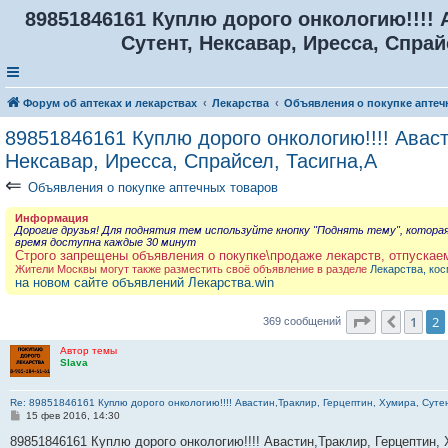
89851846161 Куплю дорого онкологию!!!! 
Сутент, Нексавар, Иресса, Спрай
Форум об аптеках и лекарствах
Лекарства
Объявления о покупке аптеч
89851846161 Куплю дорого онкологию!!!! Аваст
Нексавар, Иресса, Спрайсел, Тасигна,А
⇐
Объявления о покупке аптечных товаров
Информация
Дорогие друзья! Для поднятия тем используйте кнопку "Поднять тему", котора
время доступна каждые 30 минут
Строго запрещены объявления о покупке\продаже лекарств, отпускае
Жители Москвы могут также разместить своё объявление в разделе
Лекарства, кос
на новом сайте объявлений Лекарства.win
Страница
2
1
2
Пред.
369 сообщений
Автор темы
Slava
Re: 89851846161 Куплю дорого онкологию!!!! Авастин,Траклир, Герцептин, Хумира, Сутен
С
15 фев 2016, 14:30
о
о
89851846161 Куплю дорого онкологию!!!! Авастин,Траклир, Герцептин, 