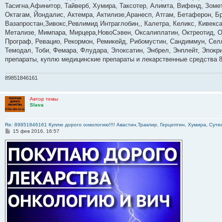
б
Тасигна,Афинитор, Тайверб, Хумира, Таксотер, Алимта, Вифенд, Зомет
щ
е
Октагам, Йондалис, Актемра, Актилизе,Аранесп, Атгам, Бетаферон, Б
н
Вазапростан,Зивокс,Ревлимид Интраглобин,, Калетра, Келикс, Кивекс
и
е
Метализе, Мимпара, Мирцера,НовоСэвен, Оксалиплатин, Октреотид, Ом
Програф, Ревацио, Рекормон, Ремикейд, Рибомустин, Сандиммун, Селл
Темодал, Тоби, Фемара, Флудара, Элоксатин, Энбрел, Энплейт, Эпокр
препараты, куплю медицинские препараты и лекарственные средства 
89851846161
Автор темы
Slava
Re: 89851846161 Куплю дорого онкологию!!!! Авастин,Траклир, Герцептин, Хумира, Сутен
С
15 фев 2016, 16:57
о
о
б
щ
е
н
и
е