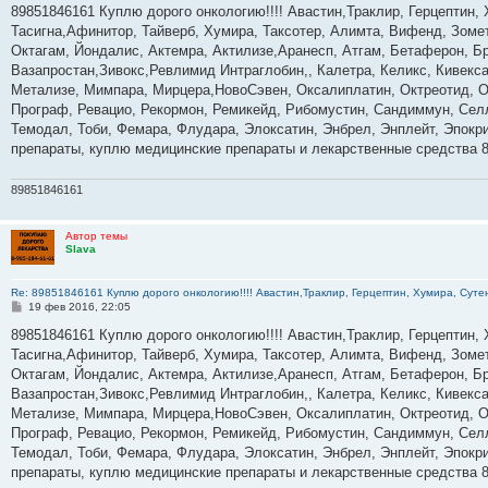
о
89851846161 Куплю дорого онкологию!!!! Авастин,Траклир, Герцептин, 
б
Тасигна,Афинитор, Тайверб, Хумира, Таксотер, Алимта, Вифенд, Зомет
щ
е
Октагам, Йондалис, Актемра, Актилизе,Аранесп, Атгам, Бетаферон, Б
н
Вазапростан,Зивокс,Ревлимид Интраглобин,, Калетра, Келикс, Кивекс
и
е
Метализе, Мимпара, Мирцера,НовоСэвен, Оксалиплатин, Октреотид, Ом
Програф, Ревацио, Рекормон, Ремикейд, Рибомустин, Сандиммун, Селл
Темодал, Тоби, Фемара, Флудара, Элоксатин, Энбрел, Энплейт, Эпокр
препараты, куплю медицинские препараты и лекарственные средства 
89851846161
Автор темы
Slava
Re: 89851846161 Куплю дорого онкологию!!!! Авастин,Траклир, Герцептин, Хумира, Сутен
С
19 фев 2016, 22:05
о
о
89851846161 Куплю дорого онкологию!!!! Авастин,Траклир, Герцептин, 
б
Тасигна,Афинитор, Тайверб, Хумира, Таксотер, Алимта, Вифенд, Зомет
щ
е
Октагам, Йондалис, Актемра, Актилизе,Аранесп, Атгам, Бетаферон, Б
н
Вазапростан,Зивокс,Ревлимид Интраглобин,, Калетра, Келикс, Кивекс
и
е
Метализе, Мимпара, Мирцера,НовоСэвен, Оксалиплатин, Октреотид, Ом
Програф, Ревацио, Рекормон, Ремикейд, Рибомустин, Сандиммун, Селл
Темодал, Тоби, Фемара, Флудара, Элоксатин, Энбрел, Энплейт, Эпокр
препараты, куплю медицинские препараты и лекарственные средства 