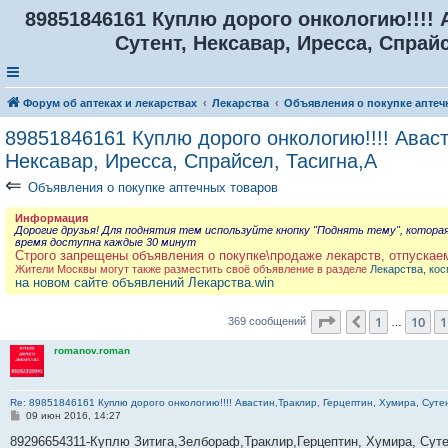
89851846161 Куплю дорого онкологию!!!! 
Сутент, Нексавар, Иресса, Спрайс
Форум об аптеках и лекарствах
Лекарства
Объявления о покупке аптеч
89851846161 Куплю дорого онкологию!!!! Аваст
Нексавар, Иресса, Спрайсел, Тасигна,А
⇐
Объявления о покупке аптечных товаров
Информация
Дорогие друзья! Для поднятия тем используйте кнопку "Поднять тему", котора
время доступна каждые 30 минут
Строго запрещены объявления о покупке\продаже лекарств, отпускае
Жители Москвы могут также разместить своё объявление в разделе
Лекарства, кос
на новом сайте объявлений Лекарства.win
Страница
12
из
3
1
10
1
Пред.
369 сообщений
…
romanov.roman
Re: 89851846161 Куплю дорого онкологию!!!! Авастин,Траклир, Герцептин, Хумира, Сутен
С
09 июн 2016, 14:27
о
о
89296654311-Куплю Зитига,Зелбораф,Траклир,Герцептин, Хумира, Суте