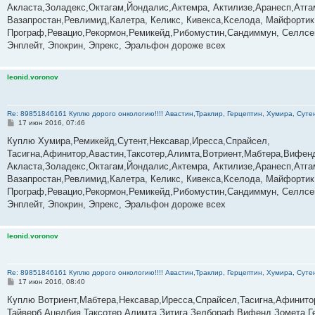
е
Акласта,Золадекс,Октагам,Йондалис,Актемра, Актилизе,Аранесп,Атг
н
Вазапростан,Ревлимид,Калетра, Келикс, Кивекса,Кселода, Майфортик
и
е
Програф,Ревацио,Рекормон,Ремикейд,Рибомустин,Сандиммун, Селлсеп
Энплейт, Эпокрин, Эпрекс, Эральфон дороже всех
leonid.voronov
Re: 89851846161 Куплю дорого онкологию!!!! Авастин,Траклир, Герцептин, Хумира, Сутен
С
17 июн 2016, 07:46
о
о
Куплю Хумира,Ремикейд,Сутент,Нексавар,Иресса,Спрайсел,
б
Тасигна,Афинитор,Авастин,Таксотер,Алимта,Вотриент,Мабтера,Вифенд
щ
е
Акласта,Золадекс,Октагам,Йондалис,Актемра, Актилизе,Аранесп,Атг
н
Вазапростан,Ревлимид,Калетра, Келикс, Кивекса,Кселода, Майфортик
и
е
Програф,Ревацио,Рекормон,Ремикейд,Рибомустин,Сандиммун, Селлсеп
Энплейт, Эпокрин, Эпрекс, Эральфон дороже всех
leonid.voronov
Re: 89851846161 Куплю дорого онкологию!!!! Авастин,Траклир, Герцептин, Хумира, Сутен
С
17 июн 2016, 08:40
о
о
Куплю Вотриент,Мабтера,Нексавар,Иресса,Спрайсел,Тасигна,Афинито
б
Тайверб,Ацелбия,Таксотер,Алимта,Зитига,Зелбораф,Вифенд,Зомета,Г
щ