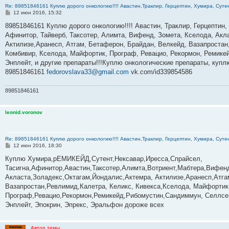
Re: 89851846161 Куплю дорого онкологию!!!! Авастин,Траклир, Герцептин, Хумира, Сутен
С
12 июн 2016, 15:32
о
о
89851846161 Куплю дорого онкологию!!!! Авастин, Траклир, Герцептин,
б
Афинитор, Тайверб, Таксотер, Алимта, Вифенд, Зомета, Кселода, Акла
щ
е
Актилизе,Аранесп, Атгам, Бетаферон, Брайдан, Велкейд, Вазапростан,
н
Комбивир, Кселода, Майфортик, Програф, Ревацио, Рекормон, Ремикей
и
е
Энплейт, и другие препараты!!!Куплю онкологические препараты, куп
89851846161
fedorovslava33@gmail.com
vk.com/id339854586
89851846161
leonid.voronov
Re: 89851846161 Куплю дорого онкологию!!!! Авастин,Траклир, Герцептин, Хумира, Сутен
С
12 июн 2016, 18:30
о
о
Куплю Хумира,рЕМИКЕЙД,Сутент,Нексавар,Иресса,Спрайсел,
б
Тасигна,Афинитор,Авастин,Таксотер,Алимта,Вотриент,Мабтера,Вифенд
щ
е
Акласта,Золадекс,Октагам,Йондалис,Актемра, Актилизе,Аранесп,Атг
н
Вазапростан,Ревлимид,Калетра, Келикс, Кивекса,Кселода, Майфортик
и
е
Програф,Ревацио,Рекормон,Ремикейд,Рибомустин,Сандиммун, Селлсеп
Энплейт, Эпокрин, Эпрекс, Эральфон дороже всех
Автор темы