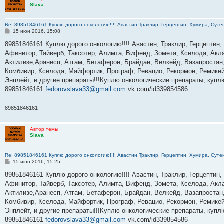
Slava
Re: 89851846161 Куплю дорого онкологию!!!! Авастин,Траклир, Герцептин, Хумира, Сутен
С
15 июн 2016, 15:08
о
о
89851846161 Куплю дорого онкологию!!!! Авастин, Траклир, Герцептин,
б
Афинитор, Тайверб, Таксотер, Алимта, Вифенд, Зомета, Кселода, Акла
щ
е
Актилизе,Аранесп, Атгам, Бетаферон, Брайдан, Велкейд, Вазапростан,
н
Комбивир, Кселода, Майфортик, Програф, Ревацио, Рекормон, Ремикей
и
е
Энплейт, и другие препараты!!!Куплю онкологические препараты, куп
89851846161
fedorovslava33@gmail.com
vk.com/id339854586
89851846161
Автор темы
Slava
Re: 89851846161 Куплю дорого онкологию!!!! Авастин,Траклир, Герцептин, Хумира, Сутен
С
15 июн 2016, 15:25
о
о
89851846161 Куплю дорого онкологию!!!! Авастин, Траклир, Герцептин,
б
Афинитор, Тайверб, Таксотер, Алимта, Вифенд, Зомета, Кселода, Акла
щ
е
Актилизе,Аранесп, Атгам, Бетаферон, Брайдан, Велкейд, Вазапростан,
н
Комбивир, Кселода, Майфортик, Програф, Ревацио, Рекормон, Ремикей
и
е
Энплейт, и другие препараты!!!Куплю онкологические препараты, куп
89851846161
fedorovslava33@gmail.com
vk.com/id339854586