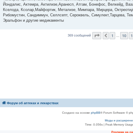
е
Йондалис, Актемра, Актилизе,Аранесп, Атгам, Бонефос, Велкейд, Ваза
н
Кселода, Ксолар,Майфортик, Метализе, Мимпара, Мирцера, Октреотид,
и
е
Рибомустин, Сандиммун, Селлсепт, Сероквель, Симулект,Тарцева, Темо
Эральфон и другие медикаменты
Страница
12
из
3
1
10
1
Пред.
369 сообщений
…
Форум об аптеках и лекарствах
Создано на основе
phpBB
® Forum Software © ph
Моды и расширени
Time: 0.056s
| Peak Memory Usage
Рeклама на с