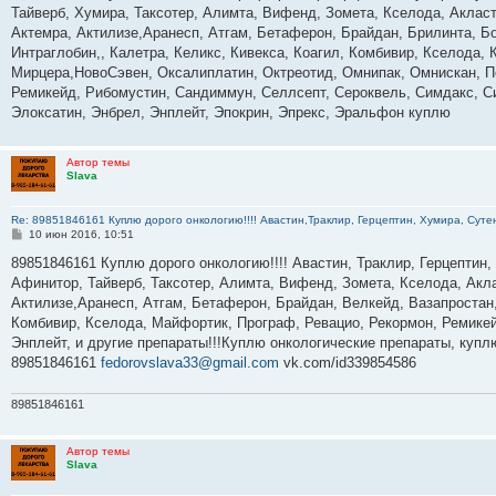
б
Тайверб, Хумира, Таксотер, Алимта, Вифенд, Зомета, Кселода, Акласт
щ
е
Актемра, Актилизе,Аранесп, Атгам, Бетаферон, Брайдан, Брилинта, 
н
Интраглобин,, Калетра, Келикс, Кивекса, Коагил, Комбивир, Кселода,
и
е
Мирцера,НовоСэвен, Оксалиплатин, Октреотид, Омнипак, Омнискан, Пе
Ремикейд, Рибомустин, Сандиммун, Селлсепт, Сероквель, Симдакс, Си
Элоксатин, Энбрел, Энплейт, Эпокрин, Эпрекс, Эральфон куплю
Автор темы
Slava
Re: 89851846161 Куплю дорого онкологию!!!! Авастин,Траклир, Герцептин, Хумира, Сутен
С
10 июн 2016, 10:51
о
о
89851846161 Куплю дорого онкологию!!!! Авастин, Траклир, Герцептин,
б
Афинитор, Тайверб, Таксотер, Алимта, Вифенд, Зомета, Кселода, Акла
щ
е
Актилизе,Аранесп, Атгам, Бетаферон, Брайдан, Велкейд, Вазапростан,
н
Комбивир, Кселода, Майфортик, Програф, Ревацио, Рекормон, Ремикей
и
е
Энплейт, и другие препараты!!!Куплю онкологические препараты, куп
89851846161
fedorovslava33@gmail.com
vk.com/id339854586
89851846161
Автор темы
Slava