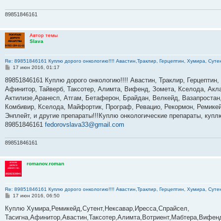
89851846161
Автор темы
Slava
Re: 89851846161 Куплю дорого онкологию!!!! Авастин,Траклир, Герцептин, Хумира, Сутен
С
17 июн 2016, 01:17
о
о
89851846161 Куплю дорого онкологию!!!! Авастин, Траклир, Герцептин,
б
Афинитор, Тайверб, Таксотер, Алимта, Вифенд, Зомета, Кселода, Акла
щ
е
Актилизе,Аранесп, Атгам, Бетаферон, Брайдан, Велкейд, Вазапростан,
н
Комбивир, Кселода, Майфортик, Програф, Ревацио, Рекормон, Ремикей
и
е
Энплейт, и другие препараты!!!Куплю онкологические препараты, куп
89851846161
fedorovslava33@gmail.com
89851846161
romanov.roman
Re: 89851846161 Куплю дорого онкологию!!!! Авастин,Траклир, Герцептин, Хумира, Сутен
С
17 июн 2016, 06:50
о
о
Куплю Хумира,Ремикейд,Сутент,Нексавар,Иресса,Спрайсел,
б
Тасигна,Афинитор,Авастин,Таксотер,Алимта,Вотриент,Мабтера,Вифенд
щ