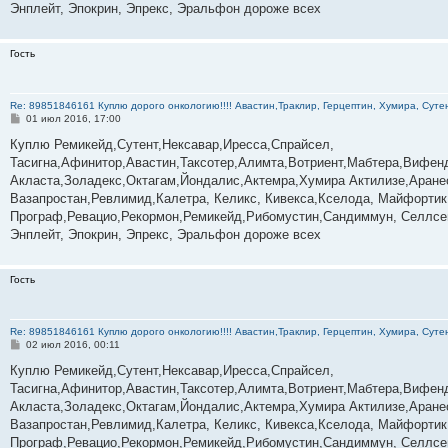
Энплейт, Эпокрин, Эпрекс, Эральфон дороже всех
Гость
Re: 89851846161 Куплю дорого онкологию!!!! Авастин,Траклир, Герцептин, Хумира, Сутен
С
01 июл 2016, 17:00
о
о
Куплю Ремикейд,Сутент,Нексавар,Иресса,Спрайсел,
б
Тасигна,Афинитор,Авастин,Таксотер,Алимта,Вотриент,Мабтера,Вифенд
щ
е
Акласта,Золадекс,Октагам,Йондалис,Актемра,Хумира Актилизе,Аране
н
Вазапростан,Ревлимид,Калетра, Келикс, Кивекса,Кселода, Майфортик
и
е
Програф,Ревацио,Рекормон,Ремикейд,Рибомустин,Сандиммун, Селлсеп
Энплейт, Эпокрин, Эпрекс, Эральфон дороже всех
Гость
Re: 89851846161 Куплю дорого онкологию!!!! Авастин,Траклир, Герцептин, Хумира, Сутен
С
02 июл 2016, 00:11
о
о
Куплю Ремикейд,Сутент,Нексавар,Иресса,Спрайсел,
б
Тасигна,Афинитор,Авастин,Таксотер,Алимта,Вотриент,Мабтера,Вифенд
щ
е
Акласта,Золадекс,Октагам,Йондалис,Актемра,Хумира Актилизе,Аране
н
Вазапростан,Ревлимид,Калетра, Келикс, Кивекса,Кселода, Майфортик
и
е
Програф,Ревацио,Рекормон,Ремикейд,Рибомустин,Сандиммун, Селлсеп