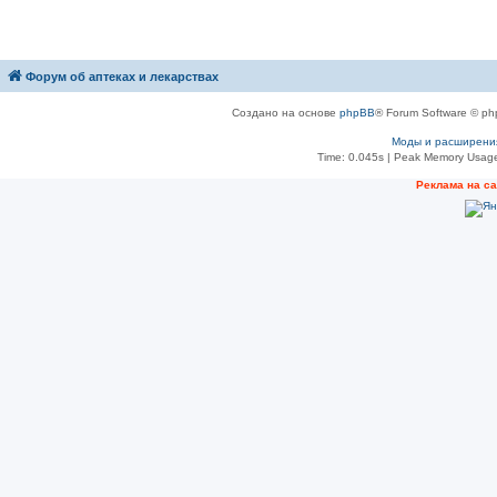
Форум об аптеках и лекарствах
Создано на основе
phpBB
® Forum Software © ph
Моды и расширени
Time: 0.045s
| Peak Memory Usage
Рeклама на с