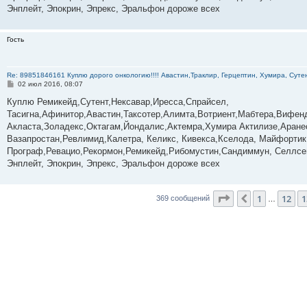
Энплейт, Эпокрин, Эпрекс, Эральфон дороже всех
Гость
Re: 89851846161 Куплю дорого онкологию!!!! Авастин,Траклир, Герцептин, Хумира, Сутен
С
02 июл 2016, 08:07
о
о
Куплю Ремикейд,Сутент,Нексавар,Иресса,Спрайсел,
б
Тасигна,Афинитор,Авастин,Таксотер,Алимта,Вотриент,Мабтера,Вифенд
щ
е
Акласта,Золадекс,Октагам,Йондалис,Актемра,Хумира Актилизе,Аране
н
Вазапростан,Ревлимид,Калетра, Келикс, Кивекса,Кселода, Майфортик
и
е
Програф,Ревацио,Рекормон,Ремикейд,Рибомустин,Сандиммун, Селлсеп
Энплейт, Эпокрин, Эпрекс, Эральфон дороже всех
Страница
14
из
3
1
12
1
Пред.
369 сообщений
…