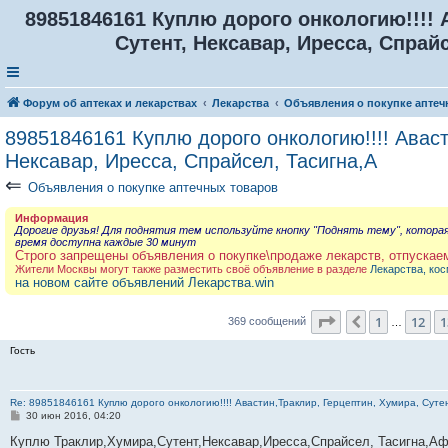
89851846161 Куплю дорого онкологию!!!! 
Сутент, Нексавар, Иресса, Спрайс
Форум об аптеках и лекарствах
Лекарства
Объявления о покупке аптеч
89851846161 Куплю дорого онкологию!!!! Аваст
Нексавар, Иресса, Спрайсел, Тасигна,А
⇐
Объявления о покупке аптечных товаров
Информация
Дорогие друзья! Для поднятия тем используйте кнопку "Поднять тему", котора
время доступна каждые 30 минут
Строго запрещены объявления о покупке\продаже лекарств, отпускае
Жители Москвы могут также разместить своё объявление в разделе
Лекарства, кос
на новом сайте объявлений Лекарства.win
Страница
14
из
3
1
12
1
Пред.
369 сообщений
…
Гость
Re: 89851846161 Куплю дорого онкологию!!!! Авастин,Траклир, Герцептин, Хумира, Сутен
С
30 июн 2016, 04:20
о
о
Куплю Траклир,Хумира,Сутент,Нексавар,Иресса,Спрайсел, Тасигна,А