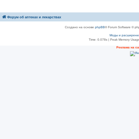
Форум об аптеках и лекарствах
Создано на основе
phpBB
® Forum Software © ph
Моды и расширени
Time: 0.078s
| Peak Memory Usage
Рeклама на с