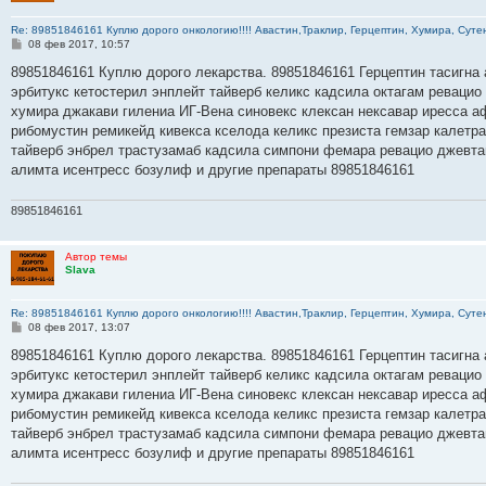
Re: 89851846161 Куплю дорого онкологию!!!! Авастин,Траклир, Герцептин, Хумира, Сутен
С
08 фев 2017, 10:57
о
о
89851846161 Куплю дорого лекарства. 89851846161 Герцептин тасигна 
б
эрбитукс кетостерил энплейт тайверб келикс кадсила октагам ревацио
щ
е
хумира джакави гилениа ИГ-Вена синовекс клексан нексавар иресса а
н
рибомустин ремикейд кивекса кселода келикс презиста гемзар калетр
и
е
тайверб энбрел трастузамаб кадсила симпони фемара ревацио джевта
алимта исентресс бозулиф и другие препараты 89851846161
89851846161
Автор темы
Slava
Re: 89851846161 Куплю дорого онкологию!!!! Авастин,Траклир, Герцептин, Хумира, Сутен
С
08 фев 2017, 13:07
о
о
89851846161 Куплю дорого лекарства. 89851846161 Герцептин тасигна 
б
эрбитукс кетостерил энплейт тайверб келикс кадсила октагам ревацио
щ
е
хумира джакави гилениа ИГ-Вена синовекс клексан нексавар иресса а
н
рибомустин ремикейд кивекса кселода келикс презиста гемзар калетр
и
е
тайверб энбрел трастузамаб кадсила симпони фемара ревацио джевта
алимта исентресс бозулиф и другие препараты 89851846161