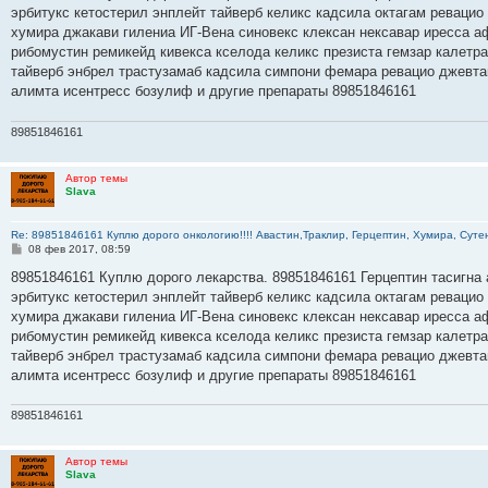
б
эрбитукс кетостерил энплейт тайверб келикс кадсила октагам ревацио
щ
е
хумира джакави гилениа ИГ-Вена синовекс клексан нексавар иресса а
н
рибомустин ремикейд кивекса кселода келикс презиста гемзар калетр
и
е
тайверб энбрел трастузамаб кадсила симпони фемара ревацио джевта
алимта исентресс бозулиф и другие препараты 89851846161
89851846161
Автор темы
Slava
Re: 89851846161 Куплю дорого онкологию!!!! Авастин,Траклир, Герцептин, Хумира, Сутен
С
08 фев 2017, 08:59
о
о
89851846161 Куплю дорого лекарства. 89851846161 Герцептин тасигна 
б
эрбитукс кетостерил энплейт тайверб келикс кадсила октагам ревацио
щ
е
хумира джакави гилениа ИГ-Вена синовекс клексан нексавар иресса а
н
рибомустин ремикейд кивекса кселода келикс презиста гемзар калетр
и
е
тайверб энбрел трастузамаб кадсила симпони фемара ревацио джевта
алимта исентресс бозулиф и другие препараты 89851846161
89851846161
Автор темы
Slava