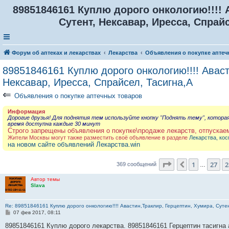
89851846161 Куплю дорого онкологию!!!! 
Сутент, Нексавар, Иресса, Спрайс
Форум об аптеках и лекарствах
Лекарства
Объявления о покупке аптеч
89851846161 Куплю дорого онкологию!!!! Аваст
Нексавар, Иресса, Спрайсел, Тасигна,А
⇐
Объявления о покупке аптечных товаров
Информация
Дорогие друзья! Для поднятия тем используйте кнопку "Поднять тему", котора
время доступна каждые 30 минут
Строго запрещены объявления о покупке\продаже лекарств, отпускае
Жители Москвы могут также разместить своё объявление в разделе
Лекарства, кос
на новом сайте объявлений Лекарства.win
Страница
29
из
3
1
27
2
Пред.
369 сообщений
…
Автор темы
Slava
Re: 89851846161 Куплю дорого онкологию!!!! Авастин,Траклир, Герцептин, Хумира, Сутен
С
07 фев 2017, 08:11
о
о
89851846161 Куплю дорого лекарства. 89851846161 Герцептин тасигна 