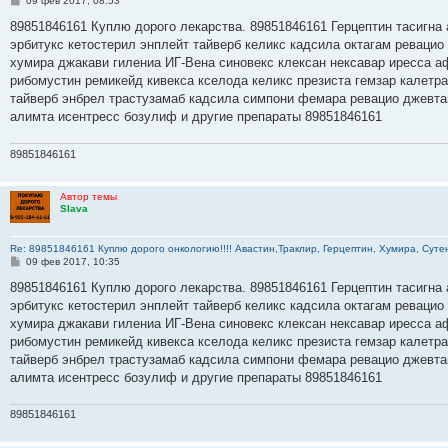
09 фев 2017, 08:53
о
о
89851846161 Куплю дорого лекарства. 89851846161 Герцептин тасигна 
б
эрбитукс кетостерил энплейт тайверб келикс кадсила октагам ревацио
щ
е
хумира джакави гилениа ИГ-Вена синовекс клексан нексавар иресса а
н
рибомустин ремикейд кивекса кселода келикс презиста гемзар калетр
и
е
тайверб энбрел трастузамаб кадсила симпони фемара ревацио джевта
алимта исентресс бозулиф и другие препараты 89851846161
89851846161
Автор темы
Slava
Re: 89851846161 Куплю дорого онкологию!!!! Авастин,Траклир, Герцептин, Хумира, Сутен
С
09 фев 2017, 10:35
о
о
89851846161 Куплю дорого лекарства. 89851846161 Герцептин тасигна 
б
эрбитукс кетостерил энплейт тайверб келикс кадсила октагам ревацио
щ
е
хумира джакави гилениа ИГ-Вена синовекс клексан нексавар иресса а
н
рибомустин ремикейд кивекса кселода келикс презиста гемзар калетр
и
е
тайверб энбрел трастузамаб кадсила симпони фемара ревацио джевта
алимта исентресс бозулиф и другие препараты 89851846161
89851846161