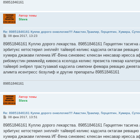
89851846161
Автор темы
Slava
Re: 89851846161 Куплю дорого онкологию!!!! Авастин,Траклир, Герцептин, Хумира, Сутен
С
08 фев 2017, 13:23
о
о
89851846161 Куплю дорого лекарства. 89851846161 Герцептин тасигна 
б
эрбитукс кетостерил энплейт тайверб келикс кадсила октагам ревацио
щ
е
хумира джакави гилениа ИГ-Вена синовекс клексан нексавар иресса а
н
рибомустин ремикейд кивекса кселода келикс презиста гемзар калетр
и
е
тайверб энбрел трастузамаб кадсила симпони фемара ревацио джевта
алимта исентресс бозулиф и другие препараты 89851846161
89851846161
Автор темы
Slava
Re: 89851846161 Куплю дорого онкологию!!!! Авастин,Траклир, Герцептин, Хумира, Сутен
С
08 фев 2017, 13:51
о
о
89851846161 Куплю дорого лекарства. 89851846161 Герцептин тасигна 
б
эрбитукс кетостерил энплейт тайверб келикс кадсила октагам ревацио
щ
е
хумира джакави гилениа ИГ-Вена синовекс клексан нексавар иресса а
н