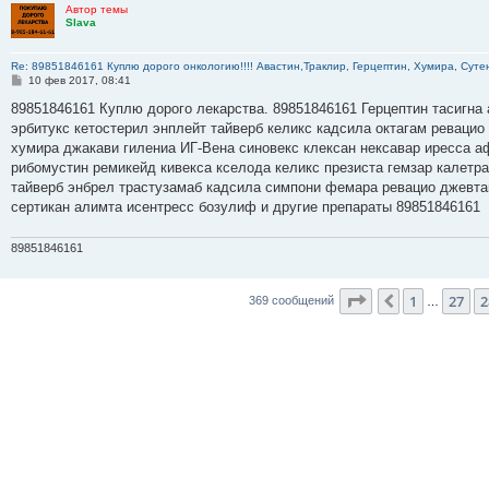
Автор темы
Slava
Re: 89851846161 Куплю дорого онкологию!!!! Авастин,Траклир, Герцептин, Хумира, Сутен
С
10 фев 2017, 08:41
о
о
89851846161 Куплю дорого лекарства. 89851846161 Герцептин тасигна 
б
эрбитукс кетостерил энплейт тайверб келикс кадсила октагам ревацио
щ
е
хумира джакави гилениа ИГ-Вена синовекс клексан нексавар иресса а
н
рибомустин ремикейд кивекса кселода келикс презиста гемзар калетр
и
е
тайверб энбрел трастузамаб кадсила симпони фемара ревацио джевта
сертикан алимта исентресс бозулиф и другие препараты 89851846161
89851846161
Страница
29
из
3
1
27
2
Пред.
369 сообщений
…