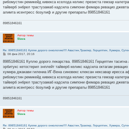
рибомустин ремикейд кивекса кселода келикс презиста гемзар калетр
и
е
тайверб энбрел трастузамаб кадсила симпони фемара ревацио джевта
алимта исентресс бозулиф и другие препараты 89851846161
89851846161
Автор темы
Slava
Re: 89851846161 Куплю дорого онкологию!!!! Авастин,Траклир, Герцептин, Хумира, Сутен
С
08 фев 2017, 20:16
о
о
89851846161 Куплю дорого лекарства. 89851846161 Герцептин тасигна 
б
эрбитукс кетостерил энплейт тайверб келикс кадсила октагам ревацио
щ
е
хумира джакави гилениа ИГ-Вена синовекс клексан нексавар иресса а
н
рибомустин ремикейд кивекса кселода келикс презиста гемзар калетр
и
е
тайверб энбрел трастузамаб кадсила симпони фемара ревацио джевта
алимта исентресс бозулиф и другие препараты 89851846161
89851846161
Автор темы
Slava
Re: 89851846161 Куплю дорого онкологию!!!! Авастин,Траклир, Герцептин, Хумира, Сутен
С