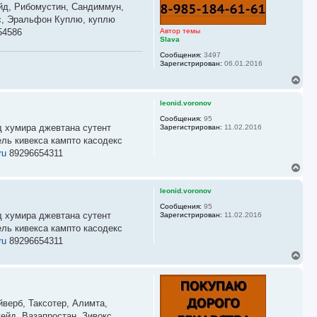
ейд, Рибомустин, Сандиммун,
кс, Эральфон Куплю, куплю
54586
Автор темы
Slava
Сообщения:
3497
Зарегистрирован:
06.01.2016
В
е
р
leonid.voronov
н
у
Сообщения:
95
д хумира джевтана сутент
Зарегистрирован:
11.02.2016
т
ь
ль кивекса кампто касодекс
с
ru
89296654311
я
В
к
е
н
р
а
leonid.voronov
н
ч
у
Сообщения:
95
а
д хумира джевтана сутент
Зарегистрирован:
11.02.2016
т
л
ь
ль кивекса кампто касодекс
у
с
ru
89296654311
я
В
к
е
н
р
а
н
ч
у
а
йверб, Таксотер, Алимта,
т
л
ь
ейд, Вазапростан, Зивокс,
у