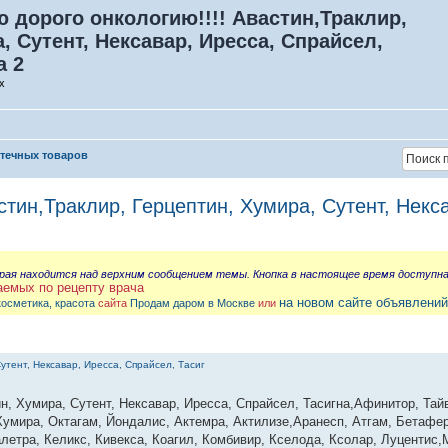
 дорого онкологию!!!! Авастин,Траклир,
, Сутент, Нексавар, Иресса, Спрайсел,
а 2
х
птечных товаров
стин,Траклир, Герцептин, Хумира, Сутент, Некс
орая находится над верхним сообщением темы. Кнопка в настоящее время доступн
аемых по рецепту врача
на новом сайте объявлений
косметика, красота
сайта
Продам даром в Москве
или
утент, Нексавар, Иресса, Спрайсел, Тасиг
н, Хумира, Сутент, Нексавар, Иресса, Спрайсел, Тасигна,Афинитор, Тай
Хумира, Октагам, Йондалис, Актемра, Актилизе,Аранесп, Атгам, Бетафер
летра, Келикс, Кивекса, Коагил, Комбивир, Кселода, Ксолар, Луцентис