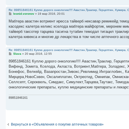
Re: 89851846161 Куплю дорого онкологию!!!! Авастин,Траклир, Герцептин, Хумира, С
С
leonid.voronov
»
19 мар 2016, 20:01
о
о
Мабтера авастин вотриент иресса тайверб нексавар ремикейд темо
б
касодекс калетра келикс кселода мабтера майфортик, меронем ми
щ
е
тайверб таксотер тарцева тасигна тутабин темодал тигацил тракл
н
калетра кивекса и многие др лекарства в том числе аптечного асс
и
е
Re: 89851846161 Куплю дорого онкологию!!!! Авастин,Траклир, Герцептин, Хумира, С
С
Slava
»
20 мар 2016, 12:55
о
о
89851846161 Куплю дорого онкологию!!!! Авастин,Траклир, Герцепти
б
Вифенд, Зомета, Кселода, Акласта, Вотриент,Мабтера, Золадекс, 
щ
е
Бонефос, Велкейд, Вазапростан,Зивокс,Ревлимид Интраглобин,, Ка
н
Мирцера,НовоСэвен, Оксалиплатин, Октреотид, Омнипак, Омнискан,
и
е
Селлсепт, Сероквель, Симдакс, Симулект,Тарцева,Таутакс, Темода
онкологические препараты, куплю медицинские препараты и лекар
89851846161
Вернуться в «Объявления о покупке аптечных товаров»