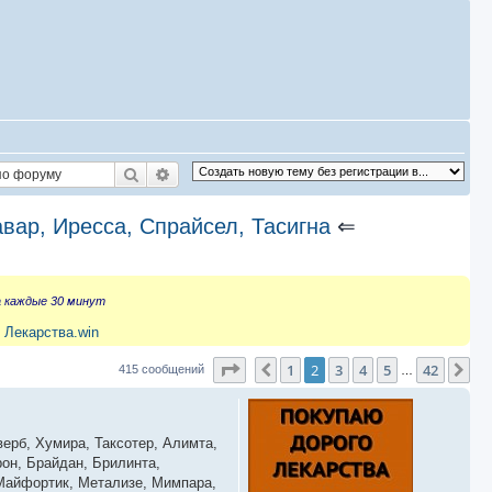
Поиск
Расширенный поиск
авар, Иресса, Спрайсел, Тасигна
⇐
а каждые 30 минут
 Лекарства.win
Страница
2
из
42
1
2
3
4
5
42
Пред.
Сл
415 сообщений
…
верб, Хумира, Таксотер, Алимта,
он, Брайдан, Брилинта,
,Майфортик, Метализе, Мимпара,