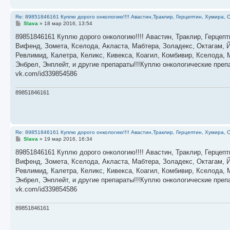
Re: 89851846161 Куплю дорого онкологию!!!! Авастин,Траклир, Герцептин, Хумира, С
С
Slava
»
18 мар 2016, 13:54
о
о
89851846161 Куплю дорого онкологию!!!! Авастин, Траклир, Герцепт
б
Вифенд, Зомета, Кселода, Акласта, Мабтера, Золадекс, Октагам, Й
щ
е
Ревлимид, Калетра, Келикс, Кивекса, Коагил, Комбивир, Кселода,
н
Энбрел, Энплейт, и другие препараты!!!Куплю онкологические пре
и
е
vk.com/id339854586
89851846161
Re: 89851846161 Куплю дорого онкологию!!!! Авастин,Траклир, Герцептин, Хумира, С
С
Slava
»
19 мар 2016, 16:34
о
о
89851846161 Куплю дорого онкологию!!!! Авастин, Траклир, Герцепт
б
Вифенд, Зомета, Кселода, Акласта, Мабтера, Золадекс, Октагам, Й
щ
е
Ревлимид, Калетра, Келикс, Кивекса, Коагил, Комбивир, Кселода,
н
Энбрел, Энплейт, и другие препараты!!!Куплю онкологические пре
и
е
vk.com/id339854586
89851846161