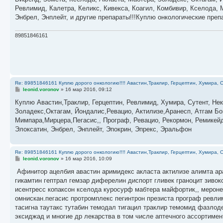
щ
е
Ревлимид, Калетра, Келикс, Кивекса, Коагил, Комбивир, Кселода,
н
Энбрел, Энплейт, и другие препараты!!!Куплю онкологические пре
и
е
89851846161
Re: 89851846161 Куплю дорого онкологию!!!! Авастин,Траклир, Герцептин, Хумира, С
С
leonid.voronov
»
16 мар 2016, 09:12
о
о
Куплю Авастин,Траклир, Герцептин, Ревлимид, Хумира, Сутент, Нек
б
Золадекс,Октагам, Йондалис,Ревацио, Актилизе,Аранесп, Атгам Бо
щ
е
Мимпара,Мирцера,Пегасис,, Програф, Ревацио, Рекормон, Ремикей
н
Элоксатин, Энбрел, Энплейт, Эпокрин, Эпрекс, Эральфон
и
е
Re: 89851846161 Куплю дорого онкологию!!!! Авастин,Траклир, Герцептин, Хумира, С
С
leonid.voronov
»
16 мар 2016, 10:09
о
о
Афинитор ацелбия авастин аримидекс акласта актилизе алимта ар
б
гикамтин гептрал гемзар диферелин диспорт гливек граноцит зивок
щ
е
исентресс копаксон кселода куросурф мабтера майфортик,, мерон
н
омнискан.пегасис протромплекс пегинтрон презиста програф ревли
и
е
тасигна таутакс тутабин темодал тигацил траклир темомид фазлод
эксиджад и многие др лекарства в том числе аптечного ассортимен