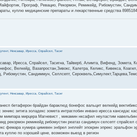
 Майфортик, Програф, Ревацио, Рекормон, Ремикейд, Рибомустин, Сандим
параты, куплю медицинские препараты и лекарственные средства 898518
утент, Нексавар, Иресса, Спрайсел, Тасиг
савар, Иресса, Спрайсел, Тасигна, Тайверб, Алимта, Вифенд, Зомета, К
нефос, Велкейд, Вазапростан,Зивокс, Калетра, Келикс, Кивекса, Коагил
д, Рибомустин, Сандиммун, Селлсепт, Сероквель,Симулект,Тарцева,Темо
утент, Нексавар, Иресса, Спрайсел, Тасиг
анесп бетаферон брайдан бараклюд бонефос вальцит велкейд вектибикс
с зеникс зитига золадекс зомета интраглобин инванз иресса кансидас ка
ем мимпара мирцера Магневист , микамин нксафил неуластим навельбин
мид рекормон ремикейд рибомустин реатаз сандимун селсепт спрайсел с
екс фемара хумира цимевен энбрел энплейт эпокрин эпрекс эральфон э
та куплю по хорошей цене, возможен выезд в регион