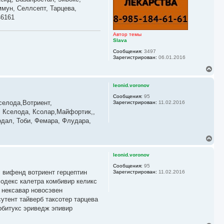
с
мун, Селлсепт, Тарцева,
я
46161
к
н
а
Автор темы
ч
Slava
а
Сообщения:
3497
л
Зарегистрирован:
06.01.2016
у
В
е
р
leonid.voronov
н
у
Сообщения:
95
селода,Вотриент,
Зарегистрирован:
11.02.2016
т
ь
, Кселода, Ксолар,Майфортик,,
с
дал, Тоби, Фемара, Флудара,
я
к
В
н
е
а
р
ч
leonid.voronov
н
а
у
Сообщения:
95
л
 вифенд вотриент герцептин
Зарегистрирован:
11.02.2016
т
у
ь
содекс калетра комбивир келикс
с
 нексавар новосэвен
я
утент тайверб таксотер тарцева
к
рбитукс эриведж эпивир
н
а
ч