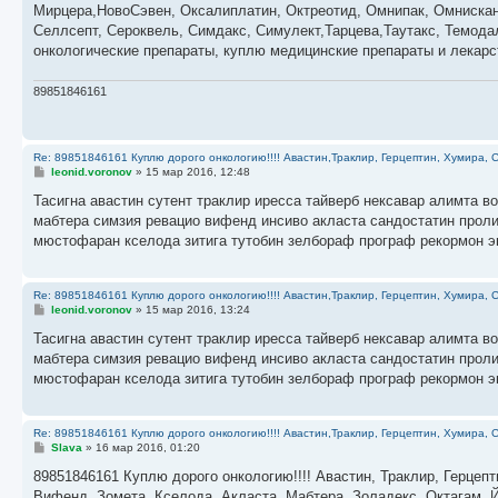
н
Мирцера,НовоСэвен, Оксалиплатин, Октреотид, Омнипак, Омнискан,
и
е
Селлсепт, Сероквель, Симдакс, Симулект,Тарцева,Таутакс, Темода
онкологические препараты, куплю медицинские препараты и лекар
89851846161
Re: 89851846161 Куплю дорого онкологию!!!! Авастин,Траклир, Герцептин, Хумира, С
С
leonid.voronov
»
15 мар 2016, 12:48
о
о
Тасигна авастин сутент траклир иресса тайверб нексавар алимта 
б
мабтера симзия ревацио вифенд инсиво акласта сандостатин проли
щ
е
мюстофаран кселода зитига тутобин зелбораф програф рекормон 
н
и
е
Re: 89851846161 Куплю дорого онкологию!!!! Авастин,Траклир, Герцептин, Хумира, С
С
leonid.voronov
»
15 мар 2016, 13:24
о
о
Тасигна авастин сутент траклир иресса тайверб нексавар алимта 
б
мабтера симзия ревацио вифенд инсиво акласта сандостатин проли
щ
е
мюстофаран кселода зитига тутобин зелбораф програф рекормон 
н
и
е
Re: 89851846161 Куплю дорого онкологию!!!! Авастин,Траклир, Герцептин, Хумира, С
С
Slava
»
16 мар 2016, 01:20
о
о
89851846161 Куплю дорого онкологию!!!! Авастин, Траклир, Герцепт
б
Вифенд, Зомета, Кселода, Акласта, Мабтера, Золадекс, Октагам, Й