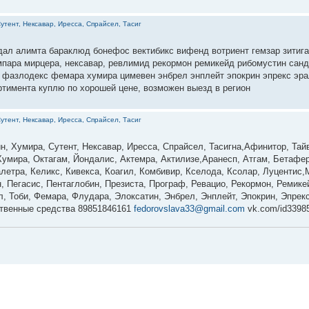
утент, Нексавар, Иресса, Спрайсел, Тасиг
дал алимта бараклюд бонефос вектибикс вифенд вотриент гемзар зитига
мпара мирцера, нексавар, ревлимид рекормон ремикейд рибомустин санд
ир фазлодекс фемара хумира цимевен энбрел энплейт эпокрин эпрекс эр
ортимента куплю по хорошей цене, возможен выезд в регион
утент, Нексавар, Иресса, Спрайсел, Тасиг
н, Хумира, Сутент, Нексавар, Иресса, Спрайсел, Тасигна,Афинитор, Тай
Хумира, Октагам, Йондалис, Актемра, Актилизе,Аранесп, Атгам, Бетафер
летра, Келикс, Кивекса, Коагил, Комбивир, Кселода, Ксолар, Луцентис
 Пегасис, Пентаглобин, Презиста, Програф, Ревацио, Рекормон, Ремик
л, Тоби, Фемара, Флудара, Элоксатин, Энбрел, Энплейт, Эпокрин, Эпре
ственные средства 89851846161
fedorovslava33@gmail.com
vk.com/id3398