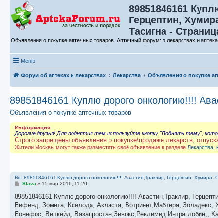
89851846161 Куплю
Герцептин, Хумира
Тасигна - Страниц
Объявления о покупке аптечных товаров. Аптечный форум: о лекарствах и аптека
Меню
Форум об аптеках и лекарствах
Лекарства
Объявления о покупке а
89851846161 Куплю дорого онкологию!!!! Ава
Объявления о покупке аптечных товаров
Информация
Дорогие друзья! Для поднятия тем используйте кнопку "Поднять тему", кот
Строго запрещены объявления о покупке\продаже лекарств, отпуск
Жители Москвы могут также разместить своё объявление в разделе
Лекарства, 
Re: 89851846161 Куплю дорого онкологию!!!! Авастин,Траклир, Герцептин, Хумира, С
С
Slava
»
15 мар 2016, 11:20
о
о
89851846161 Куплю дорого онкологию!!!! Авастин,Траклир, Герцепти
б
Вифенд, Зомета, Кселода, Акласта, Вотриент,Мабтера, Золадекс, 
щ
е
Бонефос, Велкейд, Вазапростан,Зивокс,Ревлимид Интраглобин,, Ка