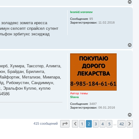
В
е
р
leonid.voronov
н
у
Сообщения:
95
 золадекс зомета иресса
Зарегистрирован:
11.02.2016
т
ь
имун селсепт спрайсел сутент
с
альфон эрбитукс эксиджад
я
к
В
н
е
а
р
ч
н
а
у
л
верб, Хумира, Таксотер, Алимта,
т
у
ь
он, Брайдан, Брилинта,
с
,Майфортик, Метализе, Мимпара,
я
ейд, Рибомустин, Сандиммун,
к
кс, Эральфон Куплю, куплю
н
а
54586
Автор темы
ч
Slava
а
Сообщения:
3497
л
Зарегистрирован:
06.01.2016
у
В
е
Страница
2
из
42
1
2
3
4
5
42
р
Пред.
Сл
415 сообщений
…
н
у
т