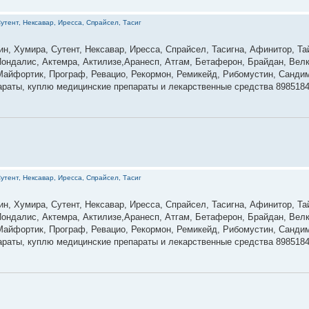
утент, Нексавар, Иресса, Спрайсел, Тасиг
ин, Хумира, Сутент, Нексавар, Иресса, Спрайсел, Тасигна, Афинитор, Та
ондалис, Актемра, Актилизе,Аранесп, Атгам, Бетаферон, Брайдан, Велк
 Майфортик, Програф, Ревацио, Рекормон, Ремикейд, Рибомустин, Сандим
параты, куплю медицинские препараты и лекарственные средства 898518
утент, Нексавар, Иресса, Спрайсел, Тасиг
ин, Хумира, Сутент, Нексавар, Иресса, Спрайсел, Тасигна, Афинитор, Та
ондалис, Актемра, Актилизе,Аранесп, Атгам, Бетаферон, Брайдан, Велк
 Майфортик, Програф, Ревацио, Рекормон, Ремикейд, Рибомустин, Сандим
параты, куплю медицинские препараты и лекарственные средства 898518