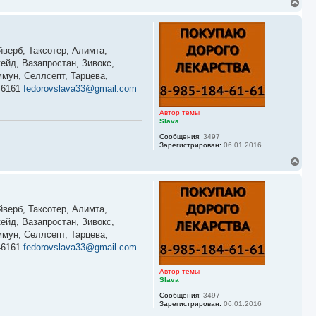
В
а
е
л
р
у
н
у
йверб, Таксотер, Алимта,
т
ь
ейд, Вазапростан, Зивокс,
с
мун, Селлсепт, Тарцева,
я
46161
fedorovslava33@gmail.com
к
н
а
Автор темы
ч
Slava
а
Сообщения:
3497
л
Зарегистрирован:
06.01.2016
у
В
е
р
н
у
йверб, Таксотер, Алимта,
т
ь
ейд, Вазапростан, Зивокс,
с
мун, Селлсепт, Тарцева,
я
46161
fedorovslava33@gmail.com
к
н
а
Автор темы
ч
Slava
а
Сообщения:
3497
л
Зарегистрирован:
06.01.2016
у