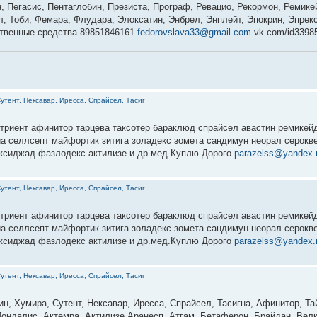
 Пегасис, Пентаглобин, Презиста, Програф, Ревацио, Рекормон, Ремик
л, Тоби, Фемара, Флудара, Элоксатин, Энбрел, Энплейт, Эпокрин, Эпре
ственные средства 89851846161
fedorovslava33@gmail.com
vk.com/id3398
утент, Нексавар, Иресса, Спрайсел, Тасиг
вотриент афинитор тарцева таксотер бараклюд спрайсел авастин ремикей
а селлсепт майфортик зитига золадекс зомета сандимун неорал серокве
эксиджад фазлодекс актилизе и др.мед.Куплю Дорого
parazelss@yandex.
утент, Нексавар, Иресса, Спрайсел, Тасиг
вотриент афинитор тарцева таксотер бараклюд спрайсел авастин ремикей
а селлсепт майфортик зитига золадекс зомета сандимун неорал серокве
эксиджад фазлодекс актилизе и др.мед.Куплю Дорого
parazelss@yandex.
утент, Нексавар, Иресса, Спрайсел, Тасиг
ин, Хумира, Сутент, Нексавар, Иресса, Спрайсел, Тасигна, Афинитор, Та
ондалис, Актемра, Актилизе,Аранесп, Атгам, Бетаферон, Брайдан, Велк