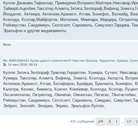
о
Куплю Джакави,Тафинлар, Привиджия,Вотриент,Мабтера,Нексавар,Ире
б
Тайверб,Ацелбия,Таксотер,Алимта,Зитига,Зелбораф,Вифенд,Зомета,Г
щ
е
Йондалис, Актемра, Актилизе,Аранесп, Атгам, Бонефос, Велкейд, Ваза
н
Кселода, Ксолар,Майфортик, Метализе, Мимпара, Мирцера, Октреотид,
и
е
Рибомустин, Сандиммун, Селлсепт, Сероквель, Симулект,Тарцева, Темо
Эральфон и другие медикаменты
Гость
Re: 89851846161 Куплю дорого онкологию!!!! Авастин,Траклир, Герцептин, Хумира, Сутен
С
14 июл 2016, 09:14
о
о
Куплю Зитига,Зелбораф,Траклир,Герцептин, Хумира, Сутент, Нексавар
б
Хумира, Таксотер, Алимта, Вифенд, Зомета, Кселода, Акласта, Вотри
щ
е
Актилизе,Аранесп, Атгам, Бетаферон, Брайдан, Брилинта, Бонефос, В
н
Калетра, Келикс, Кивекса, Коагил, Комбивир, Кселода, Ксолар, Луце
и
е
Оксалиплатин, Октреотид, Омнипак, Омнискан, Пегасис, Пентаглобин,
Рибомустин, Сандиммун, Селлсепт, Сероквель, Симдакс, Симулект,Тар
Энбрел, Энплейт, Эпокрин, Эпрекс, Эральфон Куплю,
Страница
19
из
4
1
17
1
Пред.
415 сообщений
…