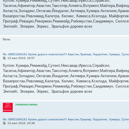
Куплю Хумира,Ремикейд,Сутент,Нексавар,Иресса,Спрайсел,
б
Тасигна,Афинитор,Авастин,Таксотер,Алимта,Вотриент,Мабтера,Вифенд
щ
е
Акласта,Золадекс,Октагам,Йондалис,Актемра,Хумира Актилизе,Аране
н
Вазапростан,Ревлимид,Калетра, Келикс, Кивекса,Кселода, Майфортик
и
е
Програф,Ревацио,Рекормон,Ремикейд,Рибомустин,Сандиммун, Селлсеп
Энплейт, Эпокрин, Эпрекс, Эральфон дороже всех
Гость
Re: 89851846161 Куплю дорого онкологию!!!! Авастин,Траклир, Герцептин, Хумира, Сутен
С
13 июл 2016, 18:57
о
о
Куплю Хумира,Ремикейд,Сутент,Нексавар,Иресса,Спрайсел,
б
Тасигна,Афинитор,Авастин,Таксотер,Алимта,Вотриент,Мабтера,Вифенд
щ
е
Акласта,Золадекс,Октагам,Йондалис,Актемра,Хумира Актилизе,Аране
н
Вазапростан,Ревлимид,Калетра, Келикс, Кивекса,Кселода, Майфортик
и
е
Програф,Ревацио,Рекормон,Ремикейд,Рибомустин,Сандиммун, Селлсеп
Энплейт, Эпокрин, Эпрекс, Эральфон дороже всех
romanov.roman
Re: 89851846161 Куплю дорого онкологию!!!! Авастин,Траклир, Герцептин, Хумира, Сутен
С
13 июл 2016, 20:48
о