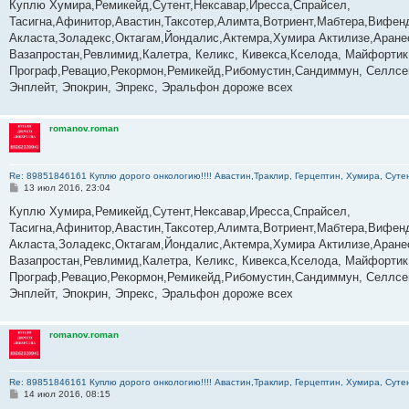
о
Куплю Хумира,Ремикейд,Сутент,Нексавар,Иресса,Спрайсел,
б
Тасигна,Афинитор,Авастин,Таксотер,Алимта,Вотриент,Мабтера,Вифенд
щ
е
Акласта,Золадекс,Октагам,Йондалис,Актемра,Хумира Актилизе,Аране
н
Вазапростан,Ревлимид,Калетра, Келикс, Кивекса,Кселода, Майфортик
и
е
Програф,Ревацио,Рекормон,Ремикейд,Рибомустин,Сандиммун, Селлсеп
Энплейт, Эпокрин, Эпрекс, Эральфон дороже всех
romanov.roman
Re: 89851846161 Куплю дорого онкологию!!!! Авастин,Траклир, Герцептин, Хумира, Сутен
С
13 июл 2016, 23:04
о
о
Куплю Хумира,Ремикейд,Сутент,Нексавар,Иресса,Спрайсел,
б
Тасигна,Афинитор,Авастин,Таксотер,Алимта,Вотриент,Мабтера,Вифенд
щ
е
Акласта,Золадекс,Октагам,Йондалис,Актемра,Хумира Актилизе,Аране
н
Вазапростан,Ревлимид,Калетра, Келикс, Кивекса,Кселода, Майфортик
и
е
Програф,Ревацио,Рекормон,Ремикейд,Рибомустин,Сандиммун, Селлсеп
Энплейт, Эпокрин, Эпрекс, Эральфон дороже всех
romanov.roman
Re: 89851846161 Куплю дорого онкологию!!!! Авастин,Траклир, Герцептин, Хумира, Сутен
С
14 июл 2016, 08:15
о