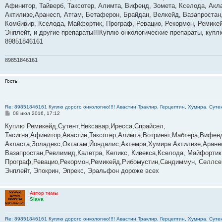
б
Афинитор, Тайверб, Таксотер, Алимта, Вифенд, Зомета, Кселода, Акла
щ
е
Актилизе,Аранесп, Атгам, Бетаферон, Брайдан, Велкейд, Вазапростан,
н
Комбивир, Кселода, Майфортик, Програф, Ревацио, Рекормон, Ремикей
и
е
Энплейт, и другие препараты!!!Куплю онкологические препараты, куп
89851846161
89851846161
Гость
Re: 89851846161 Куплю дорого онкологию!!!! Авастин,Траклир, Герцептин, Хумира, Сутен
С
08 июл 2016, 17:12
о
о
Куплю Ремикейд,Сутент,Нексавар,Иресса,Спрайсел,
б
Тасигна,Афинитор,Авастин,Таксотер,Алимта,Вотриент,Мабтера,Вифенд
щ
е
Акласта,Золадекс,Октагам,Йондалис,Актемра,Хумира Актилизе,Аране
н
Вазапростан,Ревлимид,Калетра, Келикс, Кивекса,Кселода, Майфортик
и
е
Програф,Ревацио,Рекормон,Ремикейд,Рибомустин,Сандиммун, Селлсеп
Энплейт, Эпокрин, Эпрекс, Эральфон дороже всех
Автор темы
Slava
Re: 89851846161 Куплю дорого онкологию!!!! Авастин,Траклир, Герцептин, Хумира, Сутен