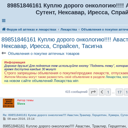
89851846161 Куплю дорого онкологию!!!! 
Сутент, Нексавар, Иресса, Спрай
Форум об аптеках и лекарствах
Лекарства
Объявления о покупке аптеч
89851846161 Куплю дорого онкологию!!!! Аваст
Нексавар, Иресса, Спрайсел, Тасигна
⇐
Объявления о покупке аптечных товаров
Информация
Дорогие друзья! Для поднятия тем используйте кнопку "Поднять тему", котора
время доступна каждые 30 минут
Строго запрещены объявления о покупке\продаже лекарств, отпускае
Жители Москвы могут также разместить своё объявление в разделе
Лекарства, кос
на новом сайте объявлений Лекарства.win
Страница
19
из
4
1
17
1
Пред.
415 сообщений
…
Автор темы
Slava
Re: 89851846161 Куплю дорого онкологию!!!! Авастин,Траклир, Герцептин, Хумира, Сутен
С
08 июл 2016, 15:14
о
о
89851846161 Куплю дорого онкологию!!!! Авастин, Траклир, Герцептин,