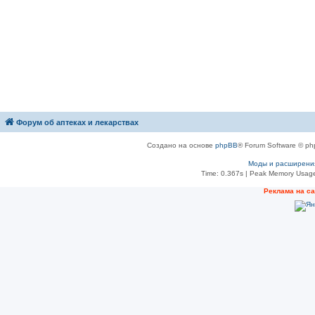
Форум об аптеках и лекарствах
Создано на основе
phpBB
® Forum Software © ph
Моды и расширени
Time: 0.367s
| Peak Memory Usage
Рeклама на с