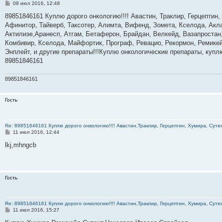
С
09 июл 2016, 12:48
о
о
89851846161 Куплю дорого онкологию!!!! Авастин, Траклир, Герцептин,
б
Афинитор, Тайверб, Таксотер, Алимта, Вифенд, Зомета, Кселода, Акла
щ
е
Актилизе,Аранесп, Атгам, Бетаферон, Брайдан, Велкейд, Вазапростан,
н
Комбивир, Кселода, Майфортик, Програф, Ревацио, Рекормон, Ремикей
и
е
Энплейт, и другие препараты!!!Куплю онкологические препараты, куп
89851846161
89851846161
Гость
Re: 89851846161 Куплю дорого онкологию!!!! Авастин,Траклир, Герцептин, Хумира, Сутен
С
11 июл 2016, 12:44
о
о
lkj,mhngcb
б
щ
е
н
и
Гость
е
Re: 89851846161 Куплю дорого онкологию!!!! Авастин,Траклир, Герцептин, Хумира, Сутен
С
11 июл 2016, 15:27
о
о