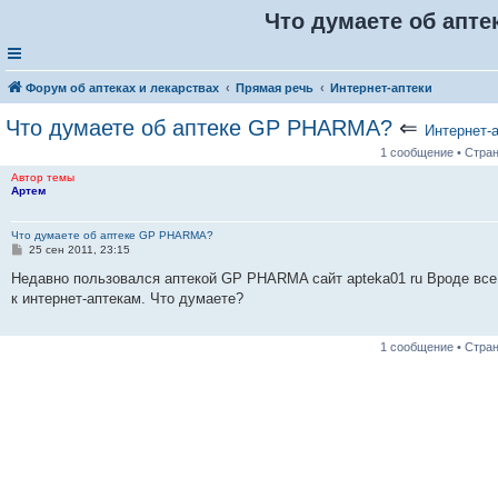
Что думаете об апт
Форум об аптеках и лекарствах
Прямая речь
Интернет-аптеки
Что думаете об аптеке GP PHARMA?
⇐
Интернет-
1 сообщение • Стра
Автор темы
Артем
Что думаете об аптеке GP PHARMA?
С
25 сен 2011, 23:15
о
о
Недавно пользовался аптекой GP PHARMA сайт apteka01 ru Вроде все 
б
к интернет-аптекам. Что думаете?
щ
е
н
и
1 сообщение • Стра
е