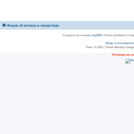
Форум об аптеках и лекарствах
Создано на основе
phpBB
® Forum Software © ph
Моды и расширени
Time: 0.185s
| Peak Memory Usage
Рeклама на с