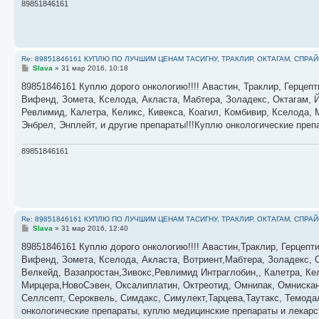
89851846161
Re: 89851846161 КУПЛЮ ПО ЛУЧШИМ ЦЕНАМ ТАСИГНУ, ТРАКЛИР, ОКТАГАМ, СПРА
С
Slava
»
31 мар 2016, 10:18
о
о
89851846161 Куплю дорого онкологию!!!! Авастин, Траклир, Герцепт
б
Вифенд, Зомета, Кселода, Акласта, Мабтера, Золадекс, Октагам, Й
щ
е
Ревлимид, Калетра, Келикс, Кивекса, Коагил, Комбивир, Кселода,
н
Энбрел, Энплейт, и другие препараты!!!Куплю онкологические пре
и
е
89851846161
Re: 89851846161 КУПЛЮ ПО ЛУЧШИМ ЦЕНАМ ТАСИГНУ, ТРАКЛИР, ОКТАГАМ, СПРА
С
Slava
»
31 мар 2016, 12:40
о
о
89851846161 Куплю дорого онкологию!!!! Авастин,Траклир, Герцепти
б
Вифенд, Зомета, Кселода, Акласта, Вотриент,Мабтера, Золадекс, 
щ
е
Велкейд, Вазапростан,Зивокс,Ревлимид Интраглобин,, Калетра, Ке
н
Мирцера,НовоСэвен, Оксалиплатин, Октреотид, Омнипак, Омнискан,
и
е
Селлсепт, Сероквель, Симдакс, Симулект,Тарцева,Таутакс, Темода
онкологические препараты, куплю медицинские препараты и лекар