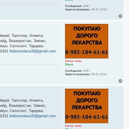
а
Сообщения:
3497
л
Зарегистрирован:
06.01.2016
у
В
е
р
н
у
йверб, Таксотер, Алимта,
т
ь
ейд, Вазапростан, Зивокс,
с
мун, Селлсепт, Тарцева,
я
46161
fedorovslava33@gmail.com
к
н
а
Автор темы
ч
Slava
а
Сообщения:
3497
л
Зарегистрирован:
06.01.2016
у
В
е
р
н
у
йверб, Таксотер, Алимта,
т
ь
ейд, Вазапростан, Зивокс,
с
мун, Селлсепт, Тарцева,
я
46161
fedorovslava33@gmail.com
к
н
а
Автор темы
ч