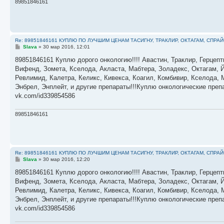
89851846161
Re: 89851846161 КУПЛЮ ПО ЛУЧШИМ ЦЕНАМ ТАСИГНУ, ТРАКЛИР, ОКТАГАМ, СПРА
С
Slava
»
30 мар 2016, 12:01
о
о
89851846161 Куплю дорого онкологию!!!! Авастин, Траклир, Герцепт
б
Вифенд, Зомета, Кселода, Акласта, Мабтера, Золадекс, Октагам, Й
щ
е
Ревлимид, Калетра, Келикс, Кивекса, Коагил, Комбивир, Кселода,
н
Энбрел, Энплейт, и другие препараты!!!Куплю онкологические пре
и
е
vk.com/id339854586
89851846161
Re: 89851846161 КУПЛЮ ПО ЛУЧШИМ ЦЕНАМ ТАСИГНУ, ТРАКЛИР, ОКТАГАМ, СПРА
С
Slava
»
30 мар 2016, 12:20
о
о
89851846161 Куплю дорого онкологию!!!! Авастин, Траклир, Герцепт
б
Вифенд, Зомета, Кселода, Акласта, Мабтера, Золадекс, Октагам, Й
щ
е
Ревлимид, Калетра, Келикс, Кивекса, Коагил, Комбивир, Кселода,
н
Энбрел, Энплейт, и другие препараты!!!Куплю онкологические пре
и
е
vk.com/id339854586