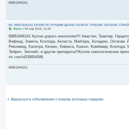
89851846161
Re: 89851846161 КУПЛЮ ПО ЛУЧШИМ ЦЕНАМ ТАСИГНУ, ТРАКЛИР, ОКТАГАМ, СПРА
С
Slava
»
05 апр 2016, 11:20
о
о
89851846161 Куплю дорого онкологию!!!! Авастин, Траклир, Герцепт
б
Вифенд, Зомета, Кселода, Акласта, Мабтера, Золадекс, Октагам, Й
щ
е
Ревлимид, Калетра, Келикс, Кивекса, Коагил, Комбивир, Кселода,
н
Энбрел, Энплейт, и другие препараты!!!Куплю онкологические пре
и
е
vk.com/id339854586
89851846161
Вернуться в «Объявления о покупке аптечных товаров»