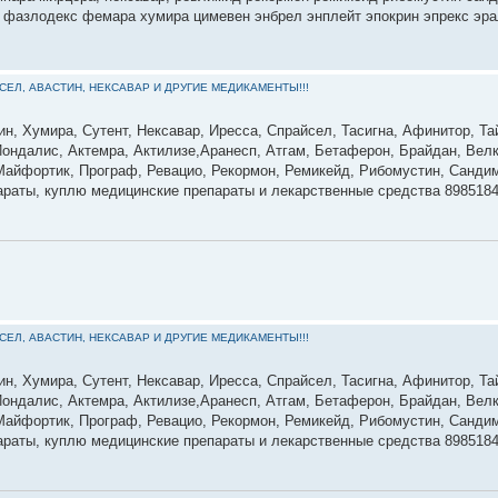
ир фазлодекс фемара хумира цимевен энбрел энплейт эпокрин эпрекс эр
ЙСЕЛ, АВАСТИН, НЕКСАВАР И ДРУГИЕ МЕДИКАМЕНТЫ!!!
ин, Хумира, Сутент, Нексавар, Иресса, Спрайсел, Тасигна, Афинитор, Та
ондалис, Актемра, Актилизе,Аранесп, Атгам, Бетаферон, Брайдан, Велк
 Майфортик, Програф, Ревацио, Рекормон, Ремикейд, Рибомустин, Сандим
параты, куплю медицинские препараты и лекарственные средства 898518
ЙСЕЛ, АВАСТИН, НЕКСАВАР И ДРУГИЕ МЕДИКАМЕНТЫ!!!
ин, Хумира, Сутент, Нексавар, Иресса, Спрайсел, Тасигна, Афинитор, Та
ондалис, Актемра, Актилизе,Аранесп, Атгам, Бетаферон, Брайдан, Велк
 Майфортик, Програф, Ревацио, Рекормон, Ремикейд, Рибомустин, Сандим
параты, куплю медицинские препараты и лекарственные средства 898518