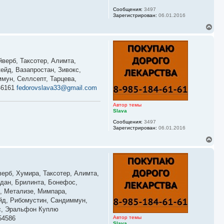
а
Сообщения:
3497
л
Зарегистрирован:
06.01.2016
у
В
е
р
н
у
йверб, Таксотер, Алимта,
т
ь
ейд, Вазапростан, Зивокс,
с
мун, Селлсепт, Тарцева,
я
46161
fedorovslava33@gmail.com
к
н
а
Автор темы
ч
Slava
а
Сообщения:
3497
л
Зарегистрирован:
06.01.2016
у
В
е
р
н
у
верб, Хумира, Таксотер, Алимта,
т
ь
йдан, Брилинта, Бонефос,
с
к, Метализе, Мимпара,
я
ейд, Рибомустин, Сандиммун,
к
кс, Эральфон Куплю
н
а
54586
Автор темы
ч
Slava