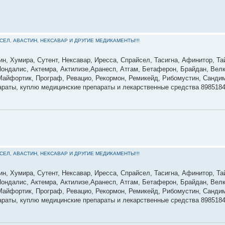
ЙСЕЛ, АВАСТИН, НЕКСАВАР И ДРУГИЕ МЕДИКАМЕНТЫ!!!
ин, Хумира, Сутент, Нексавар, Иресса, Спрайсел, Тасигна, Афинитор, Та
ондалис, Актемра, Актилизе,Аранесп, Атгам, Бетаферон, Брайдан, Велк
 Майфортик, Програф, Ревацио, Рекормон, Ремикейд, Рибомустин, Сандим
параты, куплю медицинские препараты и лекарственные средства 898518
ЙСЕЛ, АВАСТИН, НЕКСАВАР И ДРУГИЕ МЕДИКАМЕНТЫ!!!
ин, Хумира, Сутент, Нексавар, Иресса, Спрайсел, Тасигна, Афинитор, Та
ондалис, Актемра, Актилизе,Аранесп, Атгам, Бетаферон, Брайдан, Велк
 Майфортик, Програф, Ревацио, Рекормон, Ремикейд, Рибомустин, Сандим
параты, куплю медицинские препараты и лекарственные средства 898518