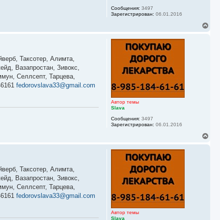
а
Сообщения:
3497
л
Зарегистрирован:
06.01.2016
у
В
е
р
н
у
йверб, Таксотер, Алимта,
т
ь
ейд, Вазапростан, Зивокс,
с
мун, Селлсепт, Тарцева,
я
46161
fedorovslava33@gmail.com
к
н
а
Автор темы
ч
Slava
а
Сообщения:
3497
л
Зарегистрирован:
06.01.2016
у
В
е
р
н
у
йверб, Таксотер, Алимта,
т
ь
ейд, Вазапростан, Зивокс,
с
мун, Селлсепт, Тарцева,
я
46161
fedorovslava33@gmail.com
к
н
а
Автор темы
ч
Slava