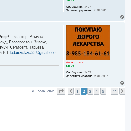
Slava
а
Сообщения:
3497
л
Зарегистрирован:
06.01.2016
у
В
е
р
н
у
йверб, Таксотер, Алимта,
т
ь
ейд, Вазапростан, Зивокс,
с
мун, Селлсепт, Тарцева,
я
46161
fedorovslava33@gmail.com
к
н
а
Автор темы
ч
Slava
а
Сообщения:
3497
л
Зарегистрирован:
06.01.2016
у
В
е
Страница
2
из
41
1
2
3
4
5
41
р
Пред.
Сл
401 сообщение
…
н
у
т
ь
с
я
к
н
а