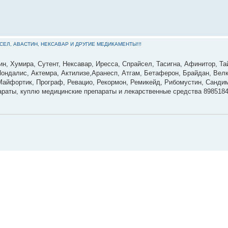
ЙСЕЛ, АВАСТИН, НЕКСАВАР И ДРУГИЕ МЕДИКАМЕНТЫ!!!
ин, Хумира, Сутент, Нексавар, Иресса, Спрайсел, Тасигна, Афинитор, Та
ондалис, Актемра, Актилизе,Аранесп, Атгам, Бетаферон, Брайдан, Велк
 Майфортик, Програф, Ревацио, Рекормон, Ремикейд, Рибомустин, Сандим
параты, куплю медицинские препараты и лекарственные средства 898518