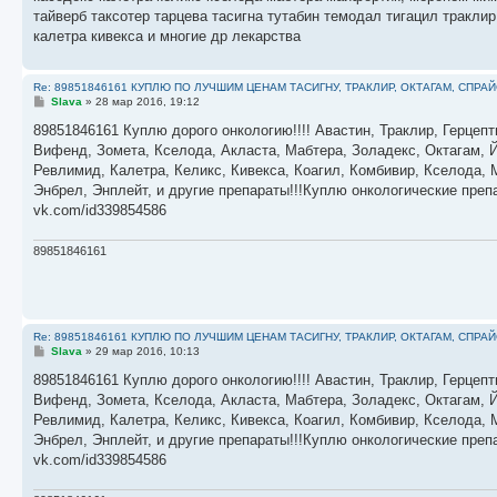
е
тайверб таксотер тарцева тасигна тутабин темодал тигацил тракл
н
калетра кивекса и многие др лекарства
и
е
Re: 89851846161 КУПЛЮ ПО ЛУЧШИМ ЦЕНАМ ТАСИГНУ, ТРАКЛИР, ОКТАГАМ, СПРА
С
Slava
»
28 мар 2016, 19:12
о
о
89851846161 Куплю дорого онкологию!!!! Авастин, Траклир, Герцепт
б
Вифенд, Зомета, Кселода, Акласта, Мабтера, Золадекс, Октагам, Й
щ
е
Ревлимид, Калетра, Келикс, Кивекса, Коагил, Комбивир, Кселода,
н
Энбрел, Энплейт, и другие препараты!!!Куплю онкологические пре
и
е
vk.com/id339854586
89851846161
Re: 89851846161 КУПЛЮ ПО ЛУЧШИМ ЦЕНАМ ТАСИГНУ, ТРАКЛИР, ОКТАГАМ, СПРА
С
Slava
»
29 мар 2016, 10:13
о
о
89851846161 Куплю дорого онкологию!!!! Авастин, Траклир, Герцепт
б
Вифенд, Зомета, Кселода, Акласта, Мабтера, Золадекс, Октагам, Й
щ
е
Ревлимид, Калетра, Келикс, Кивекса, Коагил, Комбивир, Кселода,
н
Энбрел, Энплейт, и другие препараты!!!Куплю онкологические пре
и
е
vk.com/id339854586