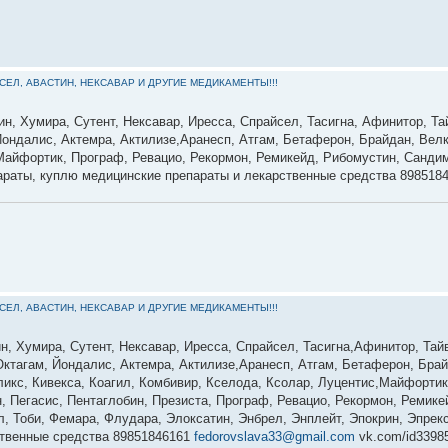
ЙСЕЛ, АВАСТИН, НЕКСАВАР И ДРУГИЕ МЕДИКАМЕНТЫ!!!
ин, Хумира, Сутент, Нексавар, Иресса, Спрайсел, Тасигна, Афинитор, Та
ондалис, Актемра, Актилизе,Аранесп, Атгам, Бетаферон, Брайдан, Велк
 Майфортик, Програф, Ревацио, Рекормон, Ремикейд, Рибомустин, Сандим
параты, куплю медицинские препараты и лекарственные средства 898518
ЙСЕЛ, АВАСТИН, НЕКСАВАР И ДРУГИЕ МЕДИКАМЕНТЫ!!!
н, Хумира, Сутент, Нексавар, Иресса, Спрайсел, Тасигна,Афинитор, Тай
Октагам, Йондалис, Актемра, Актилизе,Аранесп, Атгам, Бетаферон, Бра
ликс, Кивекса, Коагил, Комбивир, Кселода, Ксолар, Луцентис,Майфорти
 Пегасис, Пентаглобин, Презиста, Програф, Ревацио, Рекормон, Ремик
л, Тоби, Фемара, Флудара, Элоксатин, Энбрел, Энплейт, Эпокрин, Эпре
ственные средства 89851846161
fedorovslava33@gmail.com
vk.com/id3398