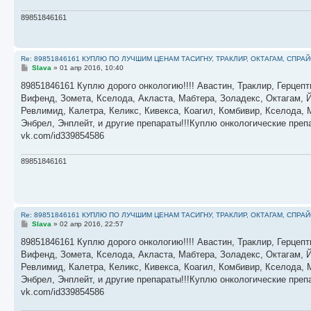
89851846161
Re: 89851846161 КУПЛЮ ПО ЛУЧШИМ ЦЕНАМ ТАСИГНУ, ТРАКЛИР, ОКТАГАМ, СПРА
С
Slava
»
01 апр 2016, 10:40
о
о
89851846161 Куплю дорого онкологию!!!! Авастин, Траклир, Герцепт
б
Вифенд, Зомета, Кселода, Акласта, Мабтера, Золадекс, Октагам, Й
щ
е
Ревлимид, Калетра, Келикс, Кивекса, Коагил, Комбивир, Кселода,
н
Энбрел, Энплейт, и другие препараты!!!Куплю онкологические пре
и
е
vk.com/id339854586
89851846161
Re: 89851846161 КУПЛЮ ПО ЛУЧШИМ ЦЕНАМ ТАСИГНУ, ТРАКЛИР, ОКТАГАМ, СПРА
С
Slava
»
02 апр 2016, 22:57
о
о
89851846161 Куплю дорого онкологию!!!! Авастин, Траклир, Герцепт
б
Вифенд, Зомета, Кселода, Акласта, Мабтера, Золадекс, Октагам, Й
щ
е
Ревлимид, Калетра, Келикс, Кивекса, Коагил, Комбивир, Кселода,
н
Энбрел, Энплейт, и другие препараты!!!Куплю онкологические пре
и
е
vk.com/id339854586