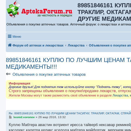
89851846161 КУП
ТРАКЛИР, ОКТАГА
ДРУГИЕ МЕДИКАМЕ
Объявления о покупке аптечных товаров. Аптечный форум: о лекарствах и аптека
Меню
Форум об аптеках и лекарствах
Лекарства
Объявления о покупке а
89851846161 КУПЛЮ ПО ЛУЧШИМ ЦЕНАМ ТА
МЕДИКАМЕНТЫ!!!
⇐
Объявления о покупке аптечных товаров
Информация
Дорогие друзья! Для поднятия тем используйте кнопку "Поднять тему", кот
Строго запрещены объявления о покупке\продаже лекарств, отпуск
Жители Москвы могут также разместить своё объявление в разделе
Лекарства, 
Re: 89851846161 КУПЛЮ ПО ЛУЧШИМ ЦЕНАМ ТАСИГНУ, ТРАКЛИР, ОКТАГАМ, СПРА
С
leonid.voronov
»
26 мар 2016, 13:32
о
о
Куплю Мабтера авастин вотриент иресса тайверб нексавар ремикей
б
касодекс калетра келикс кселода мабтера майфортик, меронем ми
щ