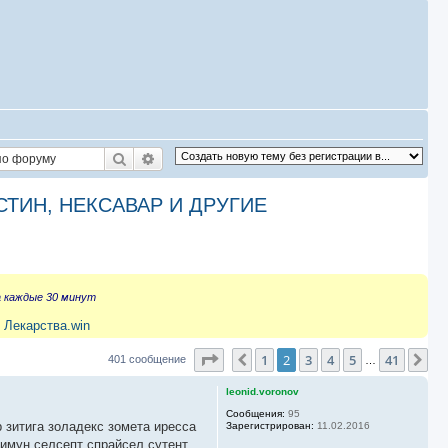
Поиск
Расширенный поиск
СТИН, НЕКСАВАР И ДРУГИЕ
а каждые 30 минут
 Лекарства.win
Страница
2
из
41
1
2
3
4
5
41
Пред.
Сл
401 сообщение
…
leonid.voronov
Сообщения:
95
 зитига золадекс зомета иресса
Зарегистрирован:
11.02.2016
имун селсепт спрайсел сутент