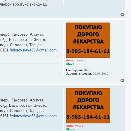
альфон эрбитукс эксиджад
В
е
р
н
у
йверб, Таксотер, Алимта,
т
ь
ейд, Вазапростан, Зивокс,
с
мун, Селлсепт, Тарцева,
я
46161
fedorovslava33@gmail.com
к
н
а
Автор темы
ч
Slava
а
Сообщения:
3497
л
Зарегистрирован:
06.01.2016
у
В
е
р
н
у
йверб, Таксотер, Алимта,
т
ь
ейд, Вазапростан, Зивокс,
с
мун, Селлсепт, Тарцева,
я
46161
fedorovslava33@gmail.com
к
н
а
Автор темы
ч
Slava