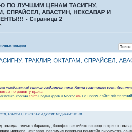
ЛЮ ПО ЛУЧШИМ ЦЕНАМ ТАСИГНУ,
М, СПРАЙСЕЛ, АВАСТИН, НЕКСАВАР И
НТЫ!!! - Страница 2
х
птечных товаров
СИГНУ, ТРАКЛИР, ОКТАГАМ, СПРАЙСЕЛ, АВА
орая находится над верхним сообщением темы. Кнопка в настоящее время доступн
аемых по рецепту врача
на новом сайте объявлений
косметика, красота
сайта
Продам даром в Москве
или
ЙСЕЛ, АВАСТИН, НЕКСАВАР И ДРУГИЕ МЕДИКАМЕНТЫ!!!
д темодал алимта бараклюд бонефос вектибикс вифенд вотриент гемзар
мпара мирцера, нексавар, ревлимид рекормон ремикейд рибомустин санд