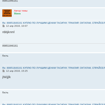
и
89851846161
е
Автор темы
Slava
Re: 89851846161 КУПЛЮ ПО ЛУЧШИМ ЦЕНАМ ТАСИГНУ, ТРАКЛИР, ОКТАГАМ, СПРАЙСЕЛ
С
12 апр 2016, 10:07
о
о
nbbjknml
б
щ
е
н
и
89851846161
е
Гость
Re: 89851846161 КУПЛЮ ПО ЛУЧШИМ ЦЕНАМ ТАСИГНУ, ТРАКЛИР, ОКТАГАМ, СПРАЙСЕЛ
С
12 апр 2016, 15:25
о
о
jhkljjlk
б
щ
е
н
и
Гость
е
Re: 89851846161 КУПЛЮ ПО ЛУЧШИМ ЦЕНАМ ТАСИГНУ, ТРАКЛИР, ОКТАГАМ, СПРАЙСЕЛ