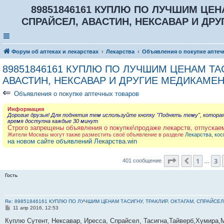
89851846161 КУПЛЮ ПО ЛУЧШИМ ЦЕНА
СПРАЙСЕЛ, АВАСТИН, НЕКСАВАР И ДРУГ
Форум об аптеках и лекарствах
Лекарства
Объявления о покупке аптеч
89851846161 КУПЛЮ ПО ЛУЧШИМ ЦЕНАМ ТАС
АВАСТИН, НЕКСАВАР И ДРУГИЕ МЕДИКАМЕН
⇐
Объявления о покупке аптечных товаров
Информация
Дорогие друзья! Для поднятия тем используйте кнопку "Поднять тему", котора
время доступна каждые 30 минут
Строго запрещены объявления о покупке\продаже лекарств, отпускае
Жители Москвы могут также разместить своё объявление в разделе
Лекарства, кос
на новом сайте объявлений Лекарства.win
Страница
5
и
1
3
Пред.
401 сообщение
…
Гость
Re: 89851846161 КУПЛЮ ПО ЛУЧШИМ ЦЕНАМ ТАСИГНУ, ТРАКЛИР, ОКТАГАМ, СПРАЙСЕЛ
С
11 апр 2016, 12:53
о
о
Куплю Сутент, Нексавар, Иресса, Спрайсел, Тасигна,Тайверб,Хумира,