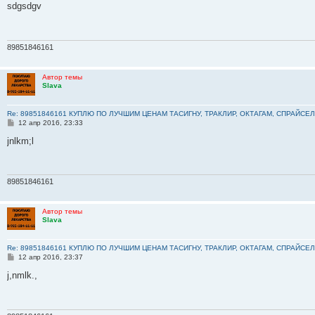
о
sdgsdgv
б
щ
е
н
и
89851846161
е
Автор темы
Slava
Re: 89851846161 КУПЛЮ ПО ЛУЧШИМ ЦЕНАМ ТАСИГНУ, ТРАКЛИР, ОКТАГАМ, СПРАЙСЕЛ
С
12 апр 2016, 23:33
о
о
jnlkm;l
б
щ
е
н
и
89851846161
е
Автор темы
Slava
Re: 89851846161 КУПЛЮ ПО ЛУЧШИМ ЦЕНАМ ТАСИГНУ, ТРАКЛИР, ОКТАГАМ, СПРАЙСЕЛ
С
12 апр 2016, 23:37
о
о
j,nmlk.,
б
щ
е
н