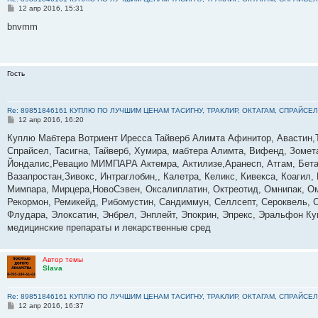
С
12 апр 2016, 15:31
о
о
bnvmm
б
щ
е
н
и
Гость
е
Re: 89851846161 КУПЛЮ ПО ЛУЧШИМ ЦЕНАМ ТАСИГНУ, ТРАКЛИР, ОКТАГАМ, СПРАЙСЕЛ
С
12 апр 2016, 16:20
о
о
Куплю Мабтера Вотриент Иресса Тайверб Алимта Афинитор, Авастин,Т
б
Спрайсел, Тасигна, Тайверб, Хумира, мабтера Алимта, Вифенд, Зомета
щ
е
Йондалис,Ревацио МИМПАРА Актемра, Актилизе,Аранесп, Атгам, Бета
н
Вазапростан,Зивокс, Интраглобин,, Калетра, Келикс, Кивекса, Коагил
и
е
Мимпара, Мирцера,НовоСэвен, Оксалиплатин, Октреотид, Омнипак, Омн
Рекормон, Ремикейд, Рибомустин, Сандиммун, Селлсепт, Сероквель, С
Флудара, Элоксатин, Энбрел, Энплейт, Эпокрин, Эпрекс, Эральфон Ку
медицинские препараты и лекарственные сред
Автор темы
Slava
Re: 89851846161 КУПЛЮ ПО ЛУЧШИМ ЦЕНАМ ТАСИГНУ, ТРАКЛИР, ОКТАГАМ, СПРАЙСЕЛ
С
12 апр 2016, 16:37
о