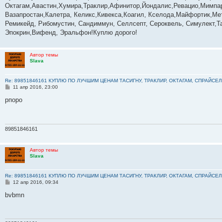
б
Октагам,Авастин,Хумира,Траклир,Афинитор,Йондалис,Ревацио,Мимпар
щ
е
Вазапростан,Калетра, Келикс,Кивекса,Коагил, Кселода,Майфортик,Ме
н
Ремикейд, Рибомустин, Сандиммун, Селлсепт, Сероквель, Симулект,Та
и
е
Эпокрин,Вифенд, Эральфон!Куплю дорого!
Автор темы
Slava
Re: 89851846161 КУПЛЮ ПО ЛУЧШИМ ЦЕНАМ ТАСИГНУ, ТРАКЛИР, ОКТАГАМ, СПРАЙСЕЛ
С
11 апр 2016, 23:00
о
о
рпоро
б
щ
е
н
и
89851846161
е
Автор темы
Slava
Re: 89851846161 КУПЛЮ ПО ЛУЧШИМ ЦЕНАМ ТАСИГНУ, ТРАКЛИР, ОКТАГАМ, СПРАЙСЕЛ
С
12 апр 2016, 09:34
о
о
bvbmn
б
щ
е
н