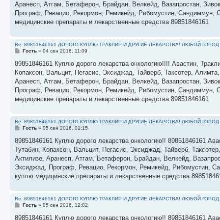
е
Аранесп, Атгам, Бетаферон, Брайдан, Велкейд, Вазапростан, Зивок
н
Програф, Ревацио, Рекормон, Ремикейд, Рибомустин, Сандиммун, С
и
е
медицинские препараты и лекарственные средства 89851846161
Re: 89851846161 ДОРОГО КУПЛЮ ТРАКЛИР И ДРУГИЕ ЛЕКАРСТВА! ЛЮБОЙ ГОРОД
С
Гость
»
04 сен 2016, 11:09
о
о
89851846161 Куплю дорого лекарства онкологию!!!! Авастин, Тракли
б
Копаксон, Вальцит, Пегасис, Эксиджад, Тайверб, Таксотер, Алимта
щ
е
Аранесп, Атгам, Бетаферон, Брайдан, Велкейд, Вазапростан, Зивок
н
Програф, Ревацио, Рекормон, Ремикейд, Рибомустин, Сандиммун, С
и
е
медицинские препараты и лекарственные средства 89851846161
Re: 89851846161 ДОРОГО КУПЛЮ ТРАКЛИР И ДРУГИЕ ЛЕКАРСТВА! ЛЮБОЙ ГОРОД
С
Гость
»
05 сен 2016, 01:15
о
о
89851846161 Куплю дорого лекарства онкологию!! 89851846161 Авас
б
Тутабин, Копаксон, Вальцит, Пегасис, Эксиджад, Тайверб, Таксоте
щ
е
Актилизе, Аранесп, Атгам, Бетаферон, Брайдан, Велкейд, Вазапрос
н
Эксиджад, Програф, Ревацио, Рекормон, Ремикейд, Рибомустин, Са
и
е
куплю медицинские препараты и лекарственные средства 89851846
Re: 89851846161 ДОРОГО КУПЛЮ ТРАКЛИР И ДРУГИЕ ЛЕКАРСТВА! ЛЮБОЙ ГОРОД
С
Гость
»
05 сен 2016, 12:02
о
о
89851846161 Куплю дорого лекарства онкологию!! 89851846161 Авас