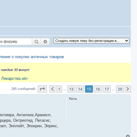
Поиск
Расширенный поиск
ения о покупке аптечных товаров
а каждые 30 минут
 Лекарства.win
Страница
15
из
29
1
13
14
15
16
17
29
Пред.
Сл
285 сообщений
…
…
Гость
ктемра, Актилизе,Аранесп,
рцера, Октреотид, Пегасис,
ел, Энплейт, Эпокрин, Эпрекс,
В