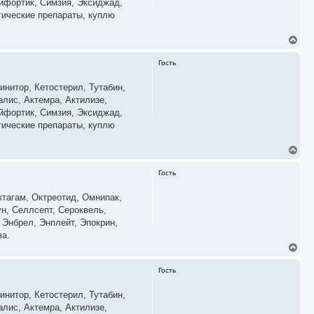
айфортик, Симзия, Эксиджад,
я
гические препараты, куплю
к
н
а
В
ч
е
а
р
Гость
л
н
у
у
инитор, Кетостерил, Тутабин,
т
ь
алис, Актемра, Актилизе,
с
айфортик, Симзия, Эксиджад,
я
гические препараты, куплю
к
н
а
В
ч
е
а
р
Гость
л
н
у
у
тагам, Октреотид, Омнипак,
т
ь
н, Селлсепт, Сероквель,
с
 Энбрел, Энплейт, Эпокрин,
я
ва.
к
В
н
е
а
р
ч
Гость
н
а
у
л
инитор, Кетостерил, Тутабин,
т
у
ь
алис, Актемра, Актилизе,