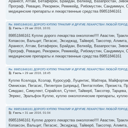
е
Аранесп, Атгам, Бетаферон, Брайдан, Велкейд, Вазапростан, Зивок
н
Програф, Ревацио, Рекормон, Ремикейд, Рибомустин, Сандиммун, С
и
е
медицинские препараты и лекарственные средства 89851846161
Re: 89851846161 ДОРОГО КУПЛЮ ТРАКЛИР И ДРУГИЕ ЛЕКАРСТВА! ЛЮБОЙ ГОРОД
С
Гость
»
29 авг 2016, 10:01
о
о
89851846161 Куплю дорого лекарства онкологию!!!! Авастин, Тракли
б
Копаксон, Вальцит, Пегасис, Эксиджад, Тайверб, Таксотер, Алимта
щ
е
Аранесп, Атгам, Бетаферон, Брайдан, Велкейд, Вазапростан, Зивок
н
Програф, Ревацио, Рекормон, Ремикейд, Рибомустин, Сандиммун, С
и
е
медицинские препараты и лекарственные средства 89851846161
Re: 89851846161 ДОРОГО КУПЛЮ ТРАКЛИР И ДРУГИЕ ЛЕКАРСТВА! ЛЮБОЙ ГОРОД
С
Гость
»
29 авг 2016, 18:45
о
о
Куплю Кселода, Ксолар, Куросурф, Луцентис, Мабтера, Майфортик
б
Омнискан, Пегасис, Пегинтрон (шприцы), Пентаглобин, Презиста, 
щ
е
Симдакс, Симулект, Спрайсел, Сутент, Тайверб, Таксотер, Тарцева,
н
Эпрекс, Эральфон Куплю, куплю онкологические препараты, куплю
и
е
Re: 89851846161 ДОРОГО КУПЛЮ ТРАКЛИР И ДРУГИЕ ЛЕКАРСТВА! ЛЮБОЙ ГОРОД
С
Гость
»
31 авг 2016, 01:04
о
о
89851846161 Куплю дорого лекарства онкологию!!!! Авастин, Тракли
б
Копаксон, Вальцит, Пегасис, Эксиджад, Тайверб, Таксотер, Алимта
щ