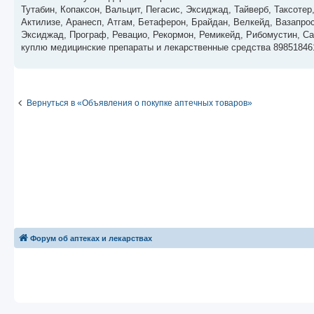
б
Тутабин, Копаксон, Вальцит, Пегасис, Эксиджад, Тайверб, Таксоте
щ
е
Актилизе, Аранесп, Атгам, Бетаферон, Брайдан, Велкейд, Вазапрос
н
Эксиджад, Програф, Ревацио, Рекормон, Ремикейд, Рибомустин, Са
и
е
куплю медицинские препараты и лекарственные средства 89851846
Вернуться в «Объявления о покупке аптечных товаров»
Форум об аптеках и лекарствах