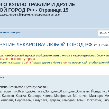
ОГО КУПЛЮ ТРАКЛИР И ДРУГИЕ
Й ГОРОД РФ - Страница 15
варов. Аптечный форум: о лекарствах и аптеках
птечных товаров
ДРУГИЕ ЛЕКАРСТВА! ЛЮБОЙ ГОРОД РФ
⇐
Объявл
орая находится над верхним сообщением темы. Кнопка в настоящее время доступн
аемых по рецепту врача
на новом сайте объявлений
косметика, красота
сайта
Продам даром в Москве
или
 РФ
сигна,Афинитор,Сутент,Авастин
,Герцептин,Кселода,Акласта,Золадекс,Фазлодекс,Октагам, Йондалис, А
, Кивекса, Коагил, Кселода, Ксолар,Майфортик, Метализе, Мимпара, Ми
еллсепт, Сероквель, Симулект,Тарцева, Темодал, Тоби, Элоксатин, Энбр