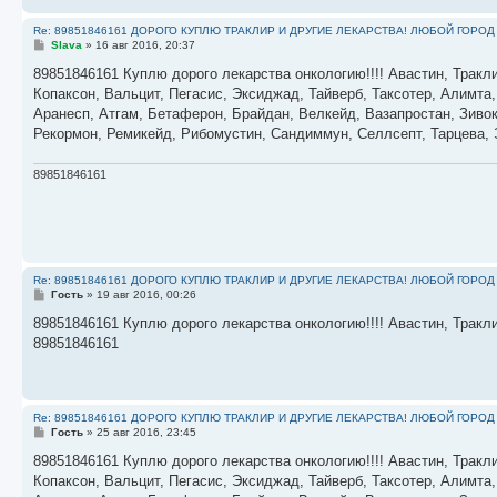
Re: 89851846161 ДОРОГО КУПЛЮ ТРАКЛИР И ДРУГИЕ ЛЕКАРСТВА! ЛЮБОЙ ГОРОД
С
Slava
»
16 авг 2016, 20:37
о
о
89851846161 Куплю дорого лекарства онкологию!!!! Авастин, Тракли
б
Копаксон, Вальцит, Пегасис, Эксиджад, Тайверб, Таксотер, Алимта
щ
е
Аранесп, Атгам, Бетаферон, Брайдан, Велкейд, Вазапростан, Зивок
н
Рекормон, Ремикейд, Рибомустин, Сандиммун, Селлсепт, Тарцева, Э
и
е
89851846161
Re: 89851846161 ДОРОГО КУПЛЮ ТРАКЛИР И ДРУГИЕ ЛЕКАРСТВА! ЛЮБОЙ ГОРОД
С
Гость
»
19 авг 2016, 00:26
о
о
89851846161 Куплю дорого лекарства онкологию!!!! Авастин, Тракли
б
89851846161
щ
е
н
и
е
Re: 89851846161 ДОРОГО КУПЛЮ ТРАКЛИР И ДРУГИЕ ЛЕКАРСТВА! ЛЮБОЙ ГОРОД
С
Гость
»
25 авг 2016, 23:45
о
о
89851846161 Куплю дорого лекарства онкологию!!!! Авастин, Тракли
б
Копаксон, Вальцит, Пегасис, Эксиджад, Тайверб, Таксотер, Алимта
щ