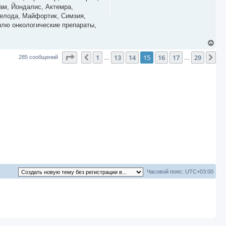
ь
гам, Йондалис, Актемра,
с
селода, Майфортик, Симзия,
я
плю онкологические препараты,
к
н
а
В
ч
е
а
Страница
15
из
29
1
13
14
15
16
17
29
р
Пред.
Сл
285 сообщений
…
…
л
н
у
у
т
ь
с
я
к
н
а
ч
а
л
у
Часовой пояс:
UTC+03:00