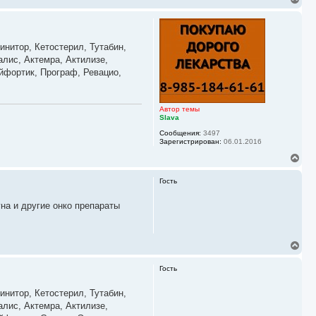
е
р
н
у
инитор, Кетостерил, Тутабин,
т
ь
алис, Актемра, Актилизе,
с
айфортик, Програф, Ревацио,
я
к
н
а
Автор темы
ч
Slava
а
Сообщения:
3497
л
Зарегистрирован:
06.01.2016
у
В
е
р
Гость
н
у
гна и другие онко препараты
т
ь
с
я
В
к
е
н
р
а
Гость
н
ч
у
а
инитор, Кетостерил, Тутабин,
т
л
ь
алис, Актемра, Актилизе,
у
с