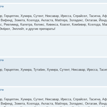
 РФ
р, Герцептин, Хумира, Сутент, Нексавар, Иресса, Спрайсел, Тасигна, Аф
, Вифенд, Зомета, Кселода, Акласта, Мабтера, Золадекс, Октагам, Йонд
с, Ревлимид, Калетра, Келикс, Кивекса, Коагил, Комбивир, Кселода, М
нбрел, Энплейт, и другие препараты!
 РФ
р, Герцептин, Хумира, Тутабин, Хумира, Сутент, Нексавар, Иресса, Таси
 РФ
р, Герцептин, Хумира, Сутент, Нексавар, Иресса, Спрайсел, Тасигна, Аф
, Вифенд, Зомета, Кселода, Акласта, Мабтера, Золадекс, Октагам, Йонд