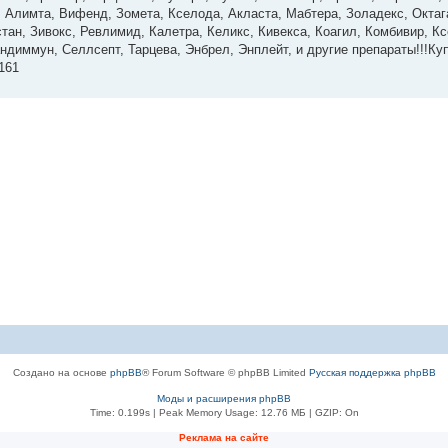
р, Алимта, Вифенд, Зомета, Кселода, Акласта, Мабтера, Золадекс, Окта
тан, Зивокс, Ревлимид, Калетра, Келикс, Кивекса, Коагил, Комбивир, К
ндиммун, Селлсепт, Тарцева, Энбрел, Энплейт, и другие препараты!!!Ку
161
Создано на основе
phpBB
® Forum Software © phpBB Limited
Русская поддержка phpBB
Моды и расширения phpBB
Time: 0.199s
| Peak Memory Usage: 12.76 МБ | GZIP: On
Рeклама на сaйте