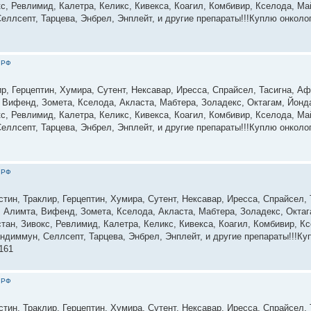
с, Ревлимид, Калетра, Келикс, Кивекса, Коагил, Комбивир, Кселода, М
еллсепт, Тарцева, Энбрел, Энплейт, и другие препараты!!!Куплю онколо
 РФ
р, Герцептин, Хумира, Сутент, Нексавар, Иресса, Спрайсел, Тасигна, Аф
, Вифенд, Зомета, Кселода, Акласта, Мабтера, Золадекс, Октагам, Йонд
с, Ревлимид, Калетра, Келикс, Кивекса, Коагил, Комбивир, Кселода, М
еллсепт, Тарцева, Энбрел, Энплейт, и другие препараты!!!Куплю онколо
 РФ
тин, Траклир, Герцептин, Хумира, Сутент, Нексавар, Иресса, Спрайсел, 
р, Алимта, Вифенд, Зомета, Кселода, Акласта, Мабтера, Золадекс, Окта
тан, Зивокс, Ревлимид, Калетра, Келикс, Кивекса, Коагил, Комбивир, К
ндиммун, Селлсепт, Тарцева, Энбрел, Энплейт, и другие препараты!!!Ку
161
 РФ
тин, Траклир, Герцептин, Хумира, Сутент, Нексавар, Иресса, Спрайсел, 