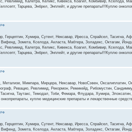
с, Ревлимид, Калетра, Келикс, Кивекса, Коагил, Комбивир, Кселода, М
еллсепт, Тарцева, Энбрел, Энплейт, и другие препараты!!!Куплю онколо
 РФ
р, Герцептин, Хумира, Сутент, Нексавар, Иресса, Спрайсел, Тасигна, Аф
, Вифенд, Зомета, Кселода, Акласта, Мабтера, Золадекс, Октагам, Йонд
с, Ревлимид, Калетра, Келикс, Кивекса, Коагил, Комбивир, Кселода, М
еллсепт, Тарцева, Энбрел, Энплейт, и другие препараты!!!Куплю онколо
 РФ
, Метализе, Мимпара, Мирцера, Нексавар, НовоСэвен, Оксалиплатин, Ок
Програф, Ревацио, Ревлимид, Рекормон, Ремикейд, Рибомустин, Сандимму
 Тасигна, Таутакс, Темодал, Тоби, Фемара, Флудара, Хумира, Элоксатин,
 онкопрепараты, куплю медицинские препараты и лекарственные средст
 РФ
р, Герцептин, Хумира, Сутент, Нексавар, Иресса, Спрайсел, Тасигна, Аф
, Вифенд, Зомета, Кселода, Акласта, Мабтера, Золадекс, Октагам, Йонд