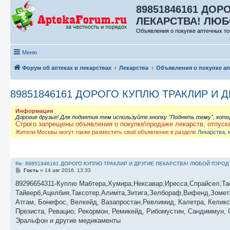
89851846161 ДОР
ЛЕКАРСТВА! ЛЮБО
Объявления о покупке аптечных то
Меню
Форум об аптеках и лекарствах
Лекарства
Объявления о покупке а
89851846161 ДОРОГО КУПЛЮ ТРАКЛИР И 
Информация
Дорогие друзья! Для поднятия тем используйте кнопку "Поднять тему", кот
Строго запрещены объявления о покупке\продаже лекарств, отпуск
Жители Москвы могут также разместить своё объявление в разделе
Лекарства, 
Re: 89851846161 ДОРОГО КУПЛЮ ТРАКЛИР И ДРУГИЕ ЛЕКАРСТВА! ЛЮБОЙ ГОРОД
С
Гость
»
14 авг 2016, 13:33
о
о
89296654311-Куплю Мабтера,Хумира,Нексавар,Иресса,Спрайсел,Та
б
Тайверб,Ацелбия,Таксотер,Алимта,Зитига,Зелбораф,Вифенд,Зомета
щ
е
Атгам, Бонефос, Велкейд, Вазапростан,Ревлимид, Калетра, Келикс
н
Презиста, Ревацио, Рекормон, Ремикейд, Рибомустин, Сандиммун, С
и
е
Эральфон и другие медикаменты