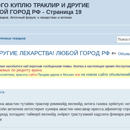
ОГО КУПЛЮ ТРАКЛИР И ДРУГИЕ
Й ГОРОД РФ - Страница 19
варов. Аптечный форум: о лекарствах и аптеках
птечных товаров
ДРУГИЕ ЛЕКАРСТВА! ЛЮБОЙ ГОРОД РФ
⇐
Объявл
орая находится над верхним сообщением темы. Кнопка в настоящее время доступн
аемых по рецепту врача
на новом сайте объявлений
косметика, красота
сайта
Продам даром в Москве
или
 РФ
на авастин тутабин траклир ремикейд велкейд зитига газива эрбитукс ке
тоби актилизе кетостерил хумира авастин нексавар иресса афинитор спр
джад золадекс тайверб велкейд энбрел трастузамаб кадсила фемара ре
е