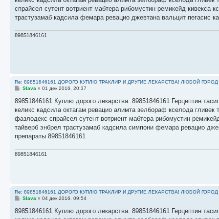
щ
е
спрайсел сутент вотриент мабтера рибомустин ремикейд кивекса к
н
трастузамаб кадсила фемара ревацио джевтана вальцит пегасис к
и
е
89851846161
Re: 89851846161 ДОРОГО КУПЛЮ ТРАКЛИР И ДРУГИЕ ЛЕКАРСТВА! ЛЮБОЙ ГОРОД
С
Slava
»
01 дек 2016, 20:37
о
о
89851846161 Куплю дорого лекарства. 89851846161 Герцептин тасиг
б
келикс кадсила октагам ревацио алимта зелбораф кселода гливек 
щ
е
фазлодекс спрайсел сутент вотриент мабтера рибомустин ремикейд
н
тайверб энбрел трастузамаб кадсила симпони фемара ревацио дже
и
е
препараты 89851846161
89851846161
Re: 89851846161 ДОРОГО КУПЛЮ ТРАКЛИР И ДРУГИЕ ЛЕКАРСТВА! ЛЮБОЙ ГОРОД
С
Slava
»
04 дек 2016, 09:54
о
о
89851846161 Куплю дорого лекарства. 89851846161 Герцептин тасиг
б