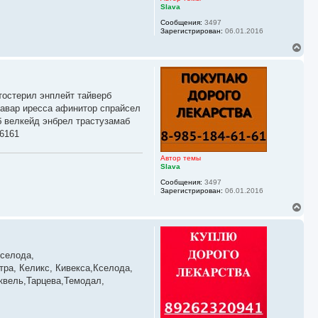
Slava
Сообщения:
3497
Зарегистрирован:
06.01.2016
В
е
р
н
у
тостерил энплейт тайверб
т
ь
савар иресса афинитор спрайсел
с
б велкейд энбрел трастузамаб
я
6161
к
н
а
Автор темы
ч
Slava
а
Сообщения:
3497
л
Зарегистрирован:
06.01.2016
у
В
е
р
н
у
Кселода,
т
ь
ра, Келикс, Кивекса,Кселода,
с
квель,Тарцева,Темодал,
я
к
н
а