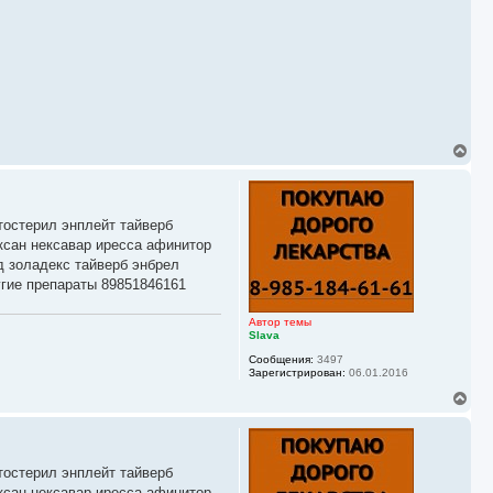
В
е
р
н
у
тостерил энплейт тайверб
т
ь
ксан нексавар иресса афинитор
с
д золадекс тайверб энбрел
я
гие препараты 89851846161
к
н
а
Автор темы
ч
Slava
а
Сообщения:
3497
л
Зарегистрирован:
06.01.2016
у
В
е
р
н
у
тостерил энплейт тайверб
т
ь
ксан нексавар иресса афинитор