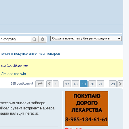
Поиск
Расширенный поиск
ения о покупке аптечных товаров
а каждые 30 минут
 Лекарства.win
Страница
19
из
29
1
17
18
19
20
21
29
Пред.
Сл
285 сообщений
…
…
тостерил энплейт тайверб
айсел сутент вотриент мабтера
вацио вальцит пегасис
Автор темы