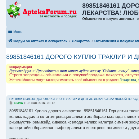
89851846161 ДОР
ЛЕКАРСТВА! ЛЮБО
Объявления о покупке аптечных то
Меню
Форум об аптеках и лекарствах
Лекарства
Объявления о покупке а
89851846161 ДОРОГО КУПЛЮ ТРАКЛИР И 
Информация
Дорогие друзья! Для поднятия тем используйте кнопку "Поднять тему", кот
Строго запрещены объявления о покупке\продаже лекарств, отпуск
Жители Москвы могут также разместить своё объявление в разделе
Лекарства, 
Re: 89851846161 ДОРОГО КУПЛЮ ТРАКЛИР И ДРУГИЕ ЛЕКАРСТВА! ЛЮБОЙ ГОРОД
С
Slava
»
08 ноя 2016, 08:12
о
о
89851846161 Куплю дорого лекарства. 89851846161 Герцептин тасиг
б
келикс кадсила октагам ревацио алимта зелбораф кселода гливек 
щ
е
рибомустин ремикейд кивекса кселода келикс калетра симзия экси
н
капецитабин борамилан вифенд алимта исентресс актилизе и други
и
е