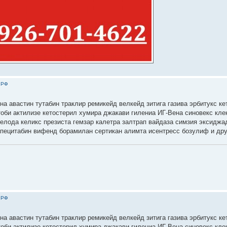
 РФ
на авастин тутабин траклир ремикейд велкейд зитига газива эрбитукс ке
тоби актилизе кетостерил хумира джакави гилениа ИГ-Вена синовекс кле
селода келикс презиста гемзар калетра залтрап вайдаза симзия эксиджа
апецитабин вифенд борамилан сертикан алимта исентресс бозулиф и дру
 РФ
на авастин тутабин траклир ремикейд велкейд зитига газива эрбитукс ке
тоби актилизе кетостерил хумира джакави гилениа ИГ-Вена синовекс кле