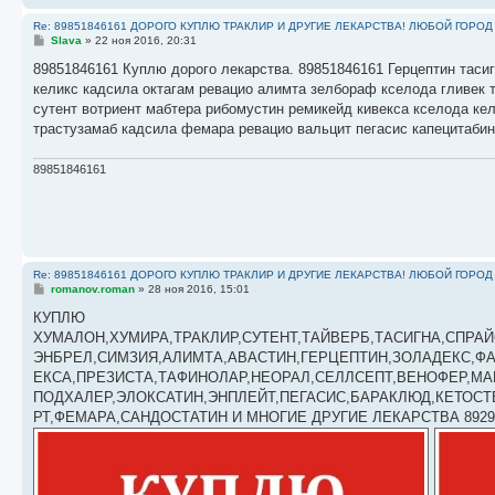
Re: 89851846161 ДОРОГО КУПЛЮ ТРАКЛИР И ДРУГИЕ ЛЕКАРСТВА! ЛЮБОЙ ГОРОД
С
Slava
»
22 ноя 2016, 20:31
о
о
89851846161 Куплю дорого лекарства. 89851846161 Герцептин тасиг
б
келикс кадсила октагам ревацио алимта зелбораф кселода гливек 
щ
е
сутент вотриент мабтера рибомустин ремикейд кивекса кселода ке
н
трастузамаб кадсила фемара ревацио вальцит пегасис капецитаби
и
е
89851846161
Re: 89851846161 ДОРОГО КУПЛЮ ТРАКЛИР И ДРУГИЕ ЛЕКАРСТВА! ЛЮБОЙ ГОРОД
С
romanov.roman
»
28 ноя 2016, 15:01
о
о
КУПЛЮ
б
ХУМАЛОН,ХУМИРА,ТРАКЛИР,СУТЕНТ,ТАЙВЕРБ,ТАСИГНА,СПРА
щ
е
ЭНБРЕЛ,СИМЗИЯ,АЛИМТА,АВАСТИН,ГЕРЦЕПТИН,ЗОЛАДЕКС,Ф
н
ЕКСА,ПРЕЗИСТА,ТАФИНОЛАР,НЕОРАЛ,СЕЛЛСЕПТ,ВЕНОФЕР,МА
и
е
ПОДХАЛЕР,ЭЛОКСАТИН,ЭНПЛЕЙТ,ПЕГАСИС,БАРАКЛЮД,КЕТОС
РТ,ФЕМАРА,САНДОСТАТИН И МНОГИЕ ДРУГИЕ ЛЕКАРСТВА 8929