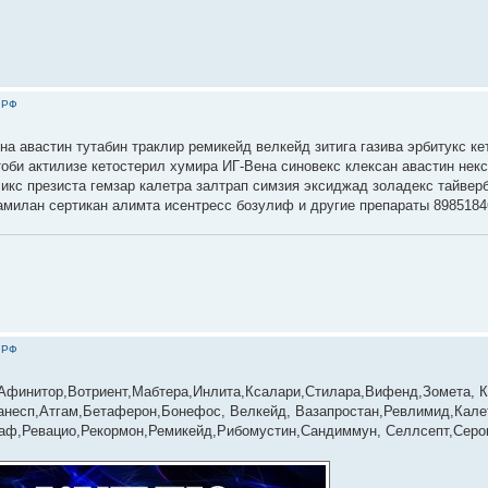
 РФ
на авастин тутабин траклир ремикейд велкейд зитига газива эрбитукс ке
тоби актилизе кетостерил хумира ИГ-Вена синовекс клексан авастин нек
ликс презиста гемзар калетра залтрап симзия эксиджад золадекс тайвер
амилан сертикан алимта исентресс бозулиф и другие препараты 8985184
 РФ
айсел, Афинитор,Вотриент,Мабтера,Инлита,Ксалари,Стилара,Вифенд,Зомета, 
несп,Атгам,Бетаферон,Бонефос, Велкейд, Вазапростан,Ревлимид,Калет
раф,Ревацио,Рекормон,Ремикейд,Рибомустин,Сандиммун, Селлсепт,Серо