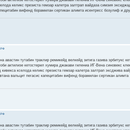
селода келикс презиста гемзар калетра залтрап вайдаза симзия эксиджа
апецитабин вифенд борамилан сертикан алимта исентресс бозулиф и дру
 РФ
на авастин тутабин траклир ремикейд велкейд зитига газива эрбитукс ке
тоби актилизе кетостерил хумира джакави гилениа ИГ-Вена синовекс кле
 кивекса кселода келикс презиста гемзар калетра залтрап эксджива ва
втана вальцит пегасис капецитабин вифенд борамилан сертикан алимта 
 РФ
на авастин тутабин траклир ремикейд велкейд зитига газива эрбитукс ке