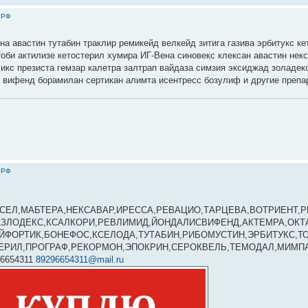
 РФ
на авастин тутабин траклир ремикейд велкейд зитига газива эрбитукс ке
тоби актилизе кетостерил хумира ИГ-Вена синовекс клексан авастин нек
ликс презиста гемзар калетра залтрап вайдаза симзия эксиджад золадек
н вифенд борамилан сертикан алимта исентресс бозулиф и другие препа
 РФ
ЙСЕЛ,МАБТЕРА,НЕКСАВАР,ИРЕССА,РЕВАЦИО,ТАРЦЕВА,ВОТРИЕНТ,Р
АЗЛОДЕКС,КСАЛКОРИ,РЕВЛИМИД,ЙОНДАЛИСВИФЕНД,АКТЕМРА,ОКТА
ЙФОРТИК,БОНЕФОС,КСЕЛОДА,ТУТАБИН,РИБОМУСТИН,ЭРБИТУКС,Т
ТЕРИЛ,ПРОГРАФ,РЕКОРМОН,ЭПОКРИН,СЕРОКВЕЛЬ,ТЕМОДАЛ,МИМП
6654311
89296654311@mail.ru