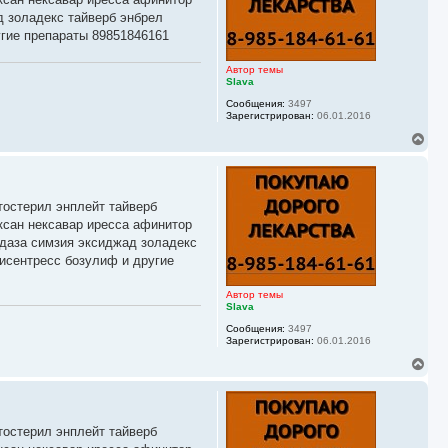
с
д золадекс тайверб энбрел
я
гие препараты 89851846161
к
н
а
Автор темы
ч
Slava
а
Сообщения:
3497
л
Зарегистрирован:
06.01.2016
у
В
е
р
н
у
тостерил энплейт тайверб
т
ь
ксан нексавар иресса афинитор
с
йдаза симзия эксиджад золадекс
я
исентресс бозулиф и другие
к
н
а
Автор темы
ч
Slava
а
Сообщения:
3497
л
Зарегистрирован:
06.01.2016
у
В
е
р
н
у
тостерил энплейт тайверб
т
ь