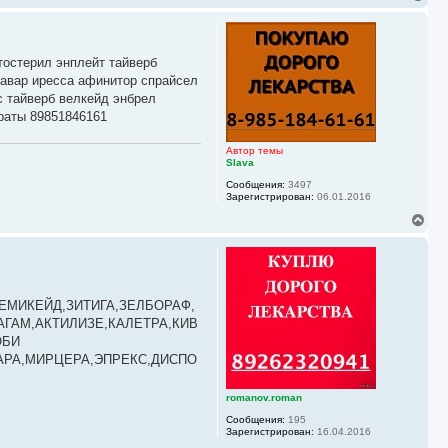
е
р
н
у
тостерил энплейт тайверб
т
ь
савар иресса афинитор спрайсел
с
с тайверб велкейд энбрел
я
раты 89851846161
к
н
а
Автор темы
ч
Slava
а
Сообщения:
3497
л
Зарегистрирован:
06.01.2016
у
В
е
р
н
у
т
ь
ЕМИКЕЙД,ЗИТИГА,ЗЕЛБОРАФ,
с
ГАМ,АКТИЛИЗЕ,КАЛЕТРА,КИВ
я
ОБИ
к
АРА,МИРЦЕРА,ЭПРЕКС,ДИСПО
н
а
ч
romanov.roman
а
л
Сообщения:
195
у
Зарегистрирован:
16.04.2016