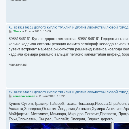
89851846161
Re: 89851846161 ДОРОГО КУПЛЮ ТРАКЛИР И ДРУГИЕ ЛЕКАРСТВА! ЛЮБОЙ ГОРОД
С
Slava
»
11 ноя 2016, 15:09
о
о
89851846161 Куплю дорого лекарства. 89851846161 Герцептин тасиг
б
келикс кадсила октагам ревацио алимта зелбораф кселода гливек 
щ
е
сутент вотриент мабтера рибомустин ремикейд кивекса кселода ке
н
кадсила фемара ревацио вальцит пегасис капецитабин вифенд бор
и
е
89851846161
Re: 89851846161 ДОРОГО КУПЛЮ ТРАКЛИР И ДРУГИЕ ЛЕКАРСТВА! ЛЮБОЙ ГОРОД
С
romanov.roman
»
11 ноя 2016, 16:22
о
о
­­­­­­­­­­­Куплю Сутент,Траклир,Тайверб,Тасига,Нексавар,Иресса,Спр
б
Акласта,Золадекс,Октагам,Йондалис,Актемра,Хумира Актилизе,Ара
щ
е
Майфортик, Метализе, Мимпара, Мирцера,Пегасис,Презиста, Прог
н
Тоби,Элоксатин, Энбрел, Энплейт, Эпокрин, Эпрекс дорого.
и
е