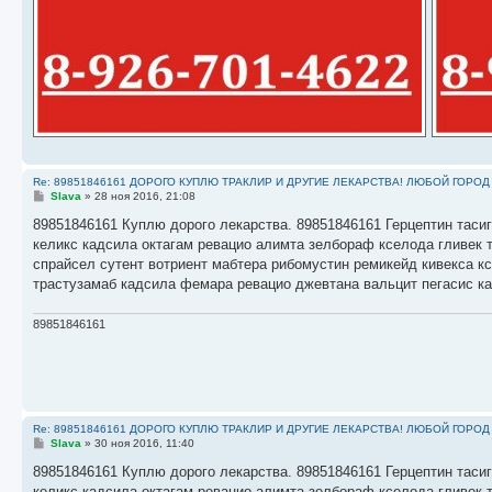
Re: 89851846161 ДОРОГО КУПЛЮ ТРАКЛИР И ДРУГИЕ ЛЕКАРСТВА! ЛЮБОЙ ГОРОД
С
Slava
»
28 ноя 2016, 21:08
о
о
89851846161 Куплю дорого лекарства. 89851846161 Герцептин тасиг
б
келикс кадсила октагам ревацио алимта зелбораф кселода гливек 
щ
е
спрайсел сутент вотриент мабтера рибомустин ремикейд кивекса к
н
трастузамаб кадсила фемара ревацио джевтана вальцит пегасис к
и
е
89851846161
Re: 89851846161 ДОРОГО КУПЛЮ ТРАКЛИР И ДРУГИЕ ЛЕКАРСТВА! ЛЮБОЙ ГОРОД
С
Slava
»
30 ноя 2016, 11:40
о
о
89851846161 Куплю дорого лекарства. 89851846161 Герцептин тасиг
б
келикс кадсила октагам ревацио алимта зелбораф кселода гливек 