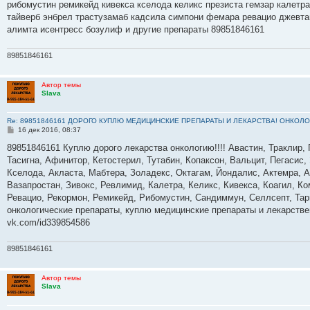
рибомустин ремикейд кивекса кселода келикс презиста гемзар калетр
и
е
тайверб энбрел трастузамаб кадсила симпони фемара ревацио джевта
алимта исентресс бозулиф и другие препараты 89851846161
89851846161
Автор темы
Slava
Re: 89851846161 ДОРОГО КУПЛЮ МЕДИЦИНСКИЕ ПРЕПАРАТЫ И ЛЕКАРСТВА! ОНКОЛО
С
16 дек 2016, 08:37
о
о
89851846161 Куплю дорого лекарства онкологию!!!! Авастин, Траклир, 
б
Тасигна, Афинитор, Кетостерил, Тутабин, Копаксон, Вальцит, Пегасис,
щ
е
Кселода, Акласта, Мабтера, Золадекс, Октагам, Йондалис, Актемра, А
н
Вазапростан, Зивокс, Ревлимид, Калетра, Келикс, Кивекса, Коагил, К
и
е
Ревацио, Рекормон, Ремикейд, Рибомустин, Сандиммун, Селлсепт, Тарц
онкологические препараты, куплю медицинские препараты и лекарств
vk.com/id339854586
89851846161
Автор темы
Slava