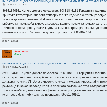
Re: 89851846161 ДОРОГО КУПЛЮ МЕДИЦИНСКИЕ ПРЕПАРАТЫ И ЛЕКАРСТВА! ОНКОЛО
С
21 дек 2016, 18:57
о
о
89851846161 Куплю дорого лекарства. 89851846161 Герцептин тасигна 
б
эрбитукс кетостерил энплейт тайверб келикс кадсила октагам ревацио
щ
е
хумира джакави гилениа ИГ-Вена синовекс клексан нексавар иресса а
н
рибомустин ремикейд кивекса кселода келикс презиста гемзар калетр
и
е
тайверб энбрел трастузамаб кадсила симпони фемара ревацио джевта
алимта исентресс бозулиф и другие препараты 89851846161
89851846161
Автор темы
Slava
Re: 89851846161 ДОРОГО КУПЛЮ МЕДИЦИНСКИЕ ПРЕПАРАТЫ И ЛЕКАРСТВА! ОНКОЛО
С
04 янв 2017, 18:56
о
о
89851846161 Куплю дорого лекарства. 89851846161 Герцептин тасигна а
б
кетостерил энплейт тайверб келикс кадсила октагам ревацио алимта з
щ
е
джакави гилениа ИГ-Вена синовекс клексан нексавар иресса афинитор
н
ремикейд кивекса кселода келикс презиста гемзар калетра залтрап э
и
е
трастузамаб кадсила симпони фемара ревацио джевтана вальцит пега
исентресс бозулиф и другие препараты 89851846161
89851846161