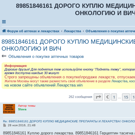
89851846161 ДОРОГО КУПЛЮ МЕДИЦИ
ОНКОЛОГИЮ И ВИЧ 
Форум об аптеках и лекарствах
Лекарства
Объявления о покупке аптеч
89851846161 ДОРОГО КУПЛЮ МЕДИЦИНСКИЕ
ОНКОЛОГИЮ И ВИЧ
⇐
Объявления о покупке аптечных товаров
Информация
Дорогие друзья! Для поднятия тем используйте кнопку "Поднять тему", котора
время доступна каждые 30 минут
Строго запрещены объявления о покупке\продаже лекарств, отпускае
Жители Москвы могут также разместить своё объявление в разделе
Лекарства, кос
на новом сайте объявлений Лекарства.win
Страница
17
из
2
1
15
1
Пред.
262 сообщения
…
Автор темы
Slava
Re: 89851846161 ДОРОГО КУПЛЮ МЕДИЦИНСКИЕ ПРЕПАРАТЫ И ЛЕКАРСТВА! ОНКОЛО
С
28 ноя 2016, 21:48
о
о
89851846161 Куплю дорого лекарства. 89851846161 Герцептин тасигна 