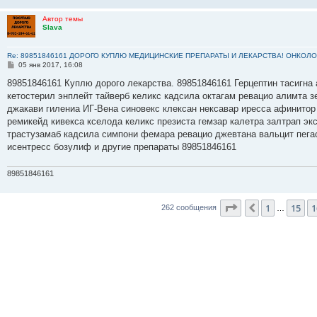
Автор темы
Slava
Re: 89851846161 ДОРОГО КУПЛЮ МЕДИЦИНСКИЕ ПРЕПАРАТЫ И ЛЕКАРСТВА! ОНКОЛО
С
05 янв 2017, 16:08
о
о
89851846161 Куплю дорого лекарства. 89851846161 Герцептин тасигна а
б
кетостерил энплейт тайверб келикс кадсила октагам ревацио алимта з
щ
е
джакави гилениа ИГ-Вена синовекс клексан нексавар иресса афинитор
н
ремикейд кивекса кселода келикс презиста гемзар калетра залтрап э
и
е
трастузамаб кадсила симпони фемара ревацио джевтана вальцит пега
исентресс бозулиф и другие препараты 89851846161
89851846161
Страница
17
из
2
1
15
1
Пред.
262 сообщения
…