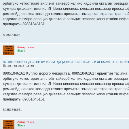
б
эрбитукс кетостерил энплейт тайверб келикс кадсила октагам ревацио
щ
е
хумира джакави гилениа ИГ-Вена синовекс клексан нексавар иресса а
н
ремикейд кивекса кселода келикс презиста гемзар калетра залтрап в
и
е
кадсила фемара ревацио джевтана вальцит пегасис капецитабин вифе
препараты 89851846161
89851846161
Автор темы
Slava
Re: 89851846161 ДОРОГО КУПЛЮ МЕДИЦИНСКИЕ ПРЕПАРАТЫ И ЛЕКАРСТВА! ОНКОЛО
С
30 ноя 2016, 16:50
о
о
89851846161 Куплю дорого лекарства. 89851846161 Герцептин тасигна 
б
эрбитукс кетостерил энплейт тайверб келикс кадсила октагам ревацио
щ
е
хумира джакави гилениа ИГ-Вена синовекс клексан нексавар иресса а
н
ремикейд кивекса кселода келикс презиста гемзар калетра залтрап в
и
е
кадсила фемара ревацио джевтана вальцит пегасис капецитабин вифе
препараты 89851846161
89851846161
Автор темы
Slava