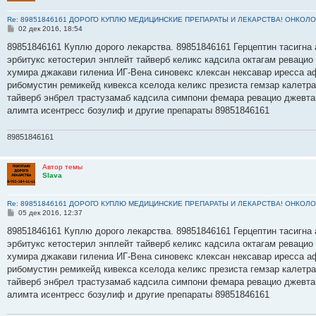
Re: 89851846161 ДОРОГО КУПЛЮ МЕДИЦИНСКИЕ ПРЕПАРАТЫ И ЛЕКАРСТВА! ОНКОЛО
С
02 дек 2016, 18:54
о
о
89851846161 Куплю дорого лекарства. 89851846161 Герцептин тасигна 
б
эрбитукс кетостерил энплейт тайверб келикс кадсила октагам ревацио
щ
е
хумира джакави гилениа ИГ-Вена синовекс клексан нексавар иресса а
н
рибомустин ремикейд кивекса кселода келикс презиста гемзар калетр
и
е
тайверб энбрел трастузамаб кадсила симпони фемара ревацио джевта
алимта исентресс бозулиф и другие препараты 89851846161
89851846161
Автор темы
Slava
Re: 89851846161 ДОРОГО КУПЛЮ МЕДИЦИНСКИЕ ПРЕПАРАТЫ И ЛЕКАРСТВА! ОНКОЛО
С
05 дек 2016, 12:37
о
о
89851846161 Куплю дорого лекарства. 89851846161 Герцептин тасигна 
б
эрбитукс кетостерил энплейт тайверб келикс кадсила октагам ревацио
щ
е
хумира джакави гилениа ИГ-Вена синовекс клексан нексавар иресса а
н
рибомустин ремикейд кивекса кселода келикс презиста гемзар калетр
и
е
тайверб энбрел трастузамаб кадсила симпони фемара ревацио джевта
алимта исентресс бозулиф и другие препараты 89851846161