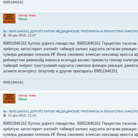
89851846161
Автор темы
Slava
Re: 89851846161 ДОРОГО КУПЛЮ МЕДИЦИНСКИЕ ПРЕПАРАТЫ И ЛЕКАРСТВА! ОНКОЛО
С
08 дек 2016, 12:07
о
о
89851846161 Куплю дорого лекарства. 89851846161 Герцептин тасигна 
б
эрбитукс кетостерил энплейт тайверб келикс кадсила октагам ревацио
щ
е
хумира джакави гилениа ИГ-Вена синовекс клексан нексавар иресса а
н
рибомустин ремикейд кивекса кселода келикс презиста гемзар калетр
и
е
тайверб энбрел трастузамаб кадсила симпони фемара ревацио джевта
алимта исентресс бозулиф и другие препараты 89851846161
89851846161
Автор темы
Slava
Re: 89851846161 ДОРОГО КУПЛЮ МЕДИЦИНСКИЕ ПРЕПАРАТЫ И ЛЕКАРСТВА! ОНКОЛО
С
13 дек 2016, 12:18
о
о
89851846161 Куплю дорого лекарства. 89851846161 Герцептин тасигна 
б
эрбитукс кетостерил энплейт тайверб келикс кадсила октагам ревацио
щ
е
хумира джакави гилениа ИГ-Вена синовекс клексан нексавар иресса а
н