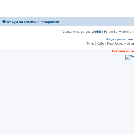
Форум об аптеках и лекарствах
Создано на основе
phpBB
® Forum Software © ph
Моды и расширени
Time: 0.029s
| Peak Memory Usage
Рeклама на с