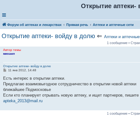
Открытие аптеки- 
Форум об аптеках и лекарствах
Прямая речь
Аптеки и аптечные сети
Открытие аптеки- войду в долю
⇐
Аптеки и аптечные
1 сообщение • Стра
Автор темы
михаил
Открытие аптеки- войду в долю
С
11 янв 2012, 14:48
о
о
Есть интерес в открытии аптеки.
б
Предлагаю взаимовыгодное сотрудничество в открытии новой аптеки
щ
е
ближайшее Подмосковье
н
Если кто планирует отрывать новую аптеку, и ищет партнеров, пишите
и
е
apteka_2013@mail.ru
1 сообщение • Стра