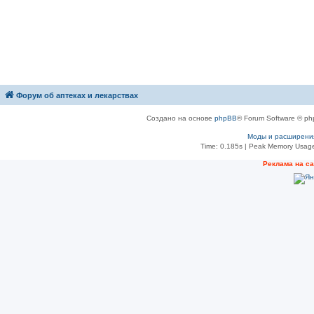
Форум об аптеках и лекарствах
Создано на основе
phpBB
® Forum Software © ph
Моды и расширени
Time: 0.185s
| Peak Memory Usage
Рeклама на с