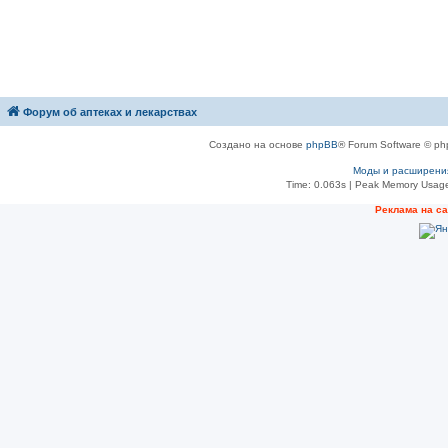
Форум об аптеках и лекарствах
Создано на основе
phpBB
® Forum Software © ph
Моды и расширени
Time: 0.063s
| Peak Memory Usage
Рeклама на с