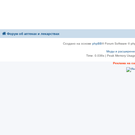
Форум об аптеках и лекарствах
Создано на основе
phpBB
® Forum Software © ph
Моды и расширени
Time: 0.036s
| Peak Memory Usage
Рeклама на с