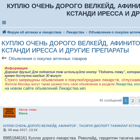
КУПЛЮ ОЧЕНЬ ДОРОГО ВЕЛКЕЙД, АФИНИ
КСТАНДИ ИРЕССА И Д
Форум об аптеках и лекарствах
Лекарства
Объявления о покупке аптеч
КУПЛЮ ОЧЕНЬ ДОРОГО ВЕЛКЕЙД, АФИНИТО
КСТАНДИ ИРЕССА И ДРУГИЕ ПРЕПАРАТЫ
⇐
Объявления о покупке аптечных товаров
Информация
Дорогие друзья! Для поднятия тем используйте кнопку "Поднять тему", котора
время доступна каждые 30 минут
Строго запрещены объявления о покупке\продаже лекарств, отпускае
Жители Москвы могут также разместить своё объявление в разделе
Лекарства, кос
на новом сайте объявлений Лекарства.win
1
2
45 сообщений
Автор темы
Slava
КУПЛЮ ОЧЕНЬ ДОРОГО ВЕЛКЕЙД, АФИНИТОР , ТАСИГНУ ДИСПОРТ ТАФИНЛАР КСТАН
С
09 мар 2017, 13:24
о
о
89851846161 Куплю дорого лекарства. Револейд, герцептин тасигна ав