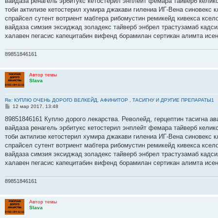
вайдаза ренагель эрбитукс кетостерил энплейт фемара тайверб келик
щ
е
тоби актилизе кетостерил хумира джакави гилениа ИГ-Вена синовекс
н
спрайсел сутент вотриент мабтера рибомустин ремикейд кивекса ксело
и
е
вайдаза симзия эксиджад золадекс тайверб энбрел трастузамаб кадс
халавен пегасис капецитабин вифенд борамилан сертикан алимта исе
89851846161
Автор темы
Slava
Re: КУПЛЮ ОЧЕНЬ ДОРОГО ВЕЛКЕЙД, АФИНИТОР , ТАСИГНУ И ДРУГИЕ ПРЕПАРАТЫ1
С
12 мар 2017, 13:48
о
о
89851846161 Куплю дорого лекарства. Револейд, герцептин тасигна ав
б
вайдаза ренагель эрбитукс кетостерил энплейт фемара тайверб келик
щ
е
тоби актилизе кетостерил хумира джакави гилениа ИГ-Вена синовекс
н
спрайсел сутент вотриент мабтера рибомустин ремикейд кивекса ксело
и
е
вайдаза симзия эксиджад золадекс тайверб энбрел трастузамаб кадс
халавен пегасис капецитабин вифенд борамилан сертикан алимта исе
89851846161
Автор темы
Slava