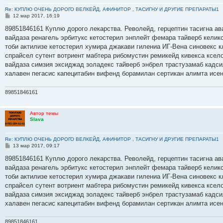
Re: КУПЛЮ ОЧЕНЬ ДОРОГО ВЕЛКЕЙД, АФИНИТОР , ТАСИГНУ И ДРУГИЕ ПРЕПАРАТЫ1
С
12 мар 2017, 16:19
о
о
89851846161 Куплю дорого лекарства. Револейд, герцептин тасигна ав
б
вайдаза ренагель эрбитукс кетостерил энплейт фемара тайверб келик
щ
е
тоби актилизе кетостерил хумира джакави гилениа ИГ-Вена синовекс
н
спрайсел сутент вотриент мабтера рибомустин ремикейд кивекса ксело
и
е
вайдаза симзия эксиджад золадекс тайверб энбрел трастузамаб кадс
халавен пегасис капецитабин вифенд борамилан сертикан алимта исе
89851846161
Автор темы
Slava
Re: КУПЛЮ ОЧЕНЬ ДОРОГО ВЕЛКЕЙД, АФИНИТОР , ТАСИГНУ И ДРУГИЕ ПРЕПАРАТЫ1
С
13 мар 2017, 09:17
о
о
89851846161 Куплю дорого лекарства. Револейд, герцептин тасигна ав
б
вайдаза ренагель эрбитукс кетостерил энплейт фемара тайверб келик
щ
е
тоби актилизе кетостерил хумира джакави гилениа ИГ-Вена синовекс
н
спрайсел сутент вотриент мабтера рибомустин ремикейд кивекса ксело
и
е
вайдаза симзия эксиджад золадекс тайверб энбрел трастузамаб кадс
халавен пегасис капецитабин вифенд борамилан сертикан алимта исе
89851846161