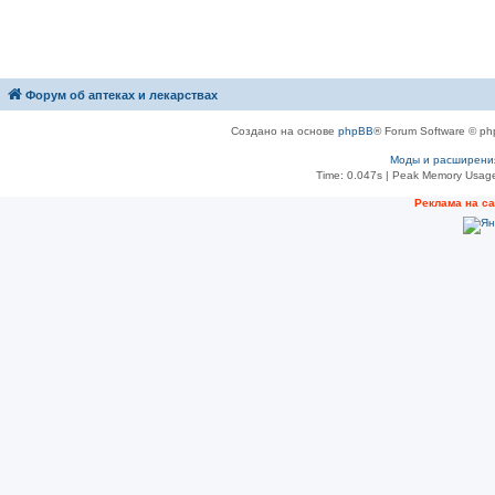
Форум об аптеках и лекарствах
Создано на основе
phpBB
® Forum Software © ph
Моды и расширени
Time: 0.047s
| Peak Memory Usage
Рeклама на с