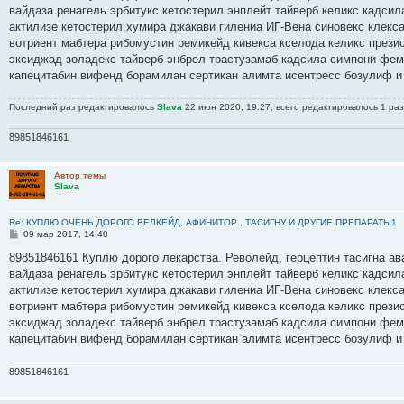
б
вайдаза ренагель эрбитукс кетостерил энплейт тайверб келикс кадсил
щ
е
актилизе кетостерил хумира джакави гилениа ИГ-Вена синовекс клекс
н
вотриент мабтера рибомустин ремикейд кивекса кселода келикс прези
и
е
эксиджад золадекс тайверб энбрел трастузамаб кадсила симпони фем
капецитабин вифенд борамилан сертикан алимта исентресс бозулиф и
Последний раз редактировалось
Slava
22 июн 2020, 19:27, всего редактировалось 1 раз
89851846161
Автор темы
Slava
Re: КУПЛЮ ОЧЕНЬ ДОРОГО ВЕЛКЕЙД, АФИНИТОР , ТАСИГНУ И ДРУГИЕ ПРЕПАРАТЫ1
С
09 мар 2017, 14:40
о
о
89851846161 Куплю дорого лекарства. Револейд, герцептин тасигна ав
б
вайдаза ренагель эрбитукс кетостерил энплейт тайверб келикс кадсил
щ
е
актилизе кетостерил хумира джакави гилениа ИГ-Вена синовекс клекс
н
вотриент мабтера рибомустин ремикейд кивекса кселода келикс прези
и
е
эксиджад золадекс тайверб энбрел трастузамаб кадсила симпони фем
капецитабин вифенд борамилан сертикан алимта исентресс бозулиф и
89851846161