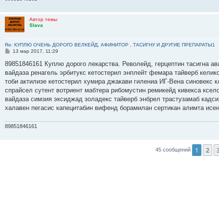
Автор темы
Slava
Re: КУПЛЮ ОЧЕНЬ ДОРОГО ВЕЛКЕЙД, АФИНИТОР , ТАСИГНУ И ДРУГИЕ ПРЕПАРАТЫ1
С
13 мар 2017, 11:29
о
о
89851846161 Куплю дорого лекарства. Револейд, герцептин тасигна ав
б
вайдаза ренагель эрбитукс кетостерил энплейт фемара тайверб келик
щ
е
тоби актилизе кетостерил хумира джакави гилениа ИГ-Вена синовекс
н
спрайсел сутент вотриент мабтера рибомустин ремикейд кивекса ксело
и
е
вайдаза симзия эксиджад золадекс тайверб энбрел трастузамаб кадс
халавен пегасис капецитабин вифенд борамилан сертикан алимта исе
89851846161
1
2
45 сообщений