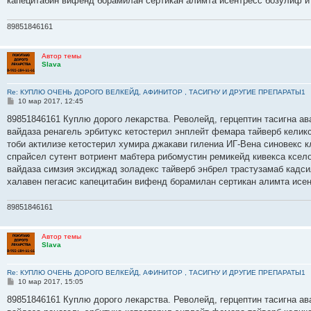
капецитабин вифенд борамилан сертикан алимта исентресс бозулиф и
89851846161
Автор темы
Slava
Re: КУПЛЮ ОЧЕНЬ ДОРОГО ВЕЛКЕЙД, АФИНИТОР , ТАСИГНУ И ДРУГИЕ ПРЕПАРАТЫ1
С
10 мар 2017, 12:45
о
о
89851846161 Куплю дорого лекарства. Револейд, герцептин тасигна ав
б
вайдаза ренагель эрбитукс кетостерил энплейт фемара тайверб келик
щ
е
тоби актилизе кетостерил хумира джакави гилениа ИГ-Вена синовекс
н
спрайсел сутент вотриент мабтера рибомустин ремикейд кивекса ксело
и
е
вайдаза симзия эксиджад золадекс тайверб энбрел трастузамаб кадс
халавен пегасис капецитабин вифенд борамилан сертикан алимта исе
89851846161
Автор темы
Slava
Re: КУПЛЮ ОЧЕНЬ ДОРОГО ВЕЛКЕЙД, АФИНИТОР , ТАСИГНУ И ДРУГИЕ ПРЕПАРАТЫ1
С
10 мар 2017, 15:05
о
о
89851846161 Куплю дорого лекарства. Револейд, герцептин тасигна ав
б