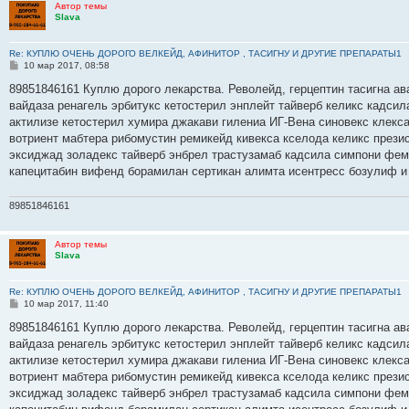
Автор темы
Slava
Re: КУПЛЮ ОЧЕНЬ ДОРОГО ВЕЛКЕЙД, АФИНИТОР , ТАСИГНУ И ДРУГИЕ ПРЕПАРАТЫ1
С
10 мар 2017, 08:58
о
о
89851846161 Куплю дорого лекарства. Револейд, герцептин тасигна ав
б
вайдаза ренагель эрбитукс кетостерил энплейт тайверб келикс кадсил
щ
е
актилизе кетостерил хумира джакави гилениа ИГ-Вена синовекс клекс
н
вотриент мабтера рибомустин ремикейд кивекса кселода келикс прези
и
е
эксиджад золадекс тайверб энбрел трастузамаб кадсила симпони фем
капецитабин вифенд борамилан сертикан алимта исентресс бозулиф и
89851846161
Автор темы
Slava
Re: КУПЛЮ ОЧЕНЬ ДОРОГО ВЕЛКЕЙД, АФИНИТОР , ТАСИГНУ И ДРУГИЕ ПРЕПАРАТЫ1
С
10 мар 2017, 11:40
о
о
89851846161 Куплю дорого лекарства. Револейд, герцептин тасигна ав
б
вайдаза ренагель эрбитукс кетостерил энплейт тайверб келикс кадсил
щ
е
актилизе кетостерил хумира джакави гилениа ИГ-Вена синовекс клекс
н
вотриент мабтера рибомустин ремикейд кивекса кселода келикс прези
и
е
эксиджад золадекс тайверб энбрел трастузамаб кадсила симпони фем