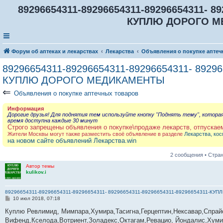
89296654311-89296654311-89296654311- 89
КУПЛЮ ДОРОГО М
Форум об аптеках и лекарствах
Лекарства
Объявления о покупке аптеч
89296654311-89296654311-89296654311- 89296
КУПЛЮ ДОРОГО МЕДИКАМЕНТЫ
⇐
Объявления о покупке аптечных товаров
Информация
Дорогие друзья! Для поднятия тем используйте кнопку "Поднять тему", котора
время доступна каждые 30 минут
Строго запрещены объявления о покупке\продаже лекарств, отпускае
Жители Москвы могут также разместить своё объявление в разделе
Лекарства, кос
на новом сайте объявлений Лекарства.win
2 сообщения • Стра
Автор темы
kulikov.i
89296654311-89296654311-89296654311- 89296654311-89296654311-89296654311-К
С
10 июл 2018, 07:18
о
о
Куплю Ревлимид, Мимпара,Хумира,Тасигна,Герцептин,Нексавар,Спрай
б
Вифенд,Кселода,Вотриент,Золадекс,Октагам,Ревацио, Йондалис,Хуми
щ