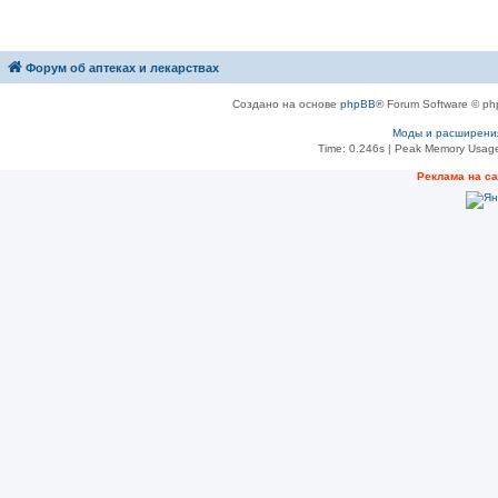
Форум об аптеках и лекарствах
Создано на основе
phpBB
® Forum Software © ph
Моды и расширени
Time: 0.246s
| Peak Memory Usage
Рeклама на с