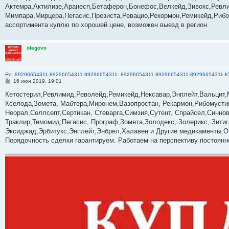
е
Актемра,Актилизе,Аранесп,Бетаферон,Бонефос,Велкейд,Зивокс,Ревл
н
Мимпара,Мирцера,Пегасис,Презиста,Ревацио,Рекормон,Ремикейд,Рибом
и
е
ассортимента куплю по хорошей цене, возможен выезд в регион
olegovo
Re: 89296654311-89296654311-89296654311- 89296654311-89296654311-892966543
С
16 июн 2019, 19:01
о
о
Кетостерил,Ревлимид,Револейд,Ремикейд,Нексавар,Энплейт,Вальцит,
б
Кселода,Зомета, Мабтера,Миронем,Вазопростан, Рекармон,Рибомусти
щ
е
Неорал,Селлсепт,Сертикан, Стеварга,Симзия,Сутент, Спрайсел,Синнове
н
Траклир,Темомид,Пегасис, Програф,Зомета,Золодекс, Золерикс, Зити
и
е
Эксиджад,Эрбитукс,Энплейт,Энбрел,Халавен и Другие медикаменты.От
Порядочность сделки гарантируем. Работаем на перспективу постоянн