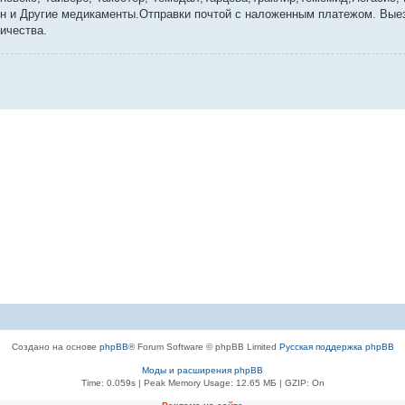
н и Другие медикаменты.Отправки почтой с наложенным платежом. Выез
ичества.
Создано на основе
phpBB
® Forum Software © phpBB Limited
Русская поддержка phpBB
Моды и расширения phpBB
Time: 0.059s
| Peak Memory Usage: 12.65 МБ | GZIP: On