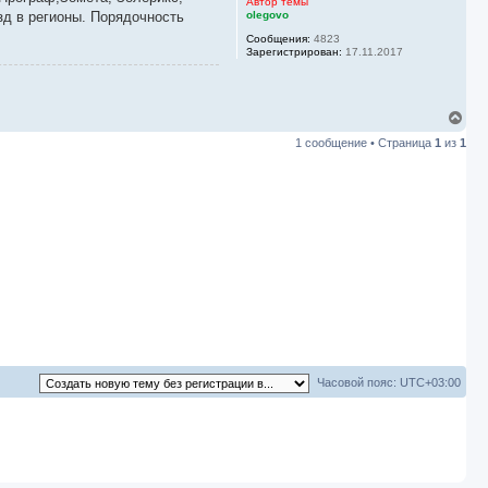
Автор темы
д в регионы. Порядочность
olegovo
Сообщения:
4823
Зарегистрирован:
17.11.2017
В
е
1 сообщение • Страница
1
из
1
р
н
у
т
ь
с
я
к
н
а
ч
а
л
у
Часовой пояс:
UTC+03:00