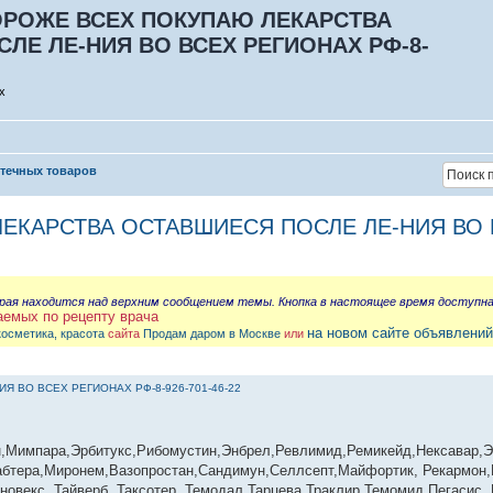
-ДОРОЖЕ ВСЕХ ПОКУПАЮ ЛЕКАРСТВА
ЛЕ ЛЕ-НИЯ ВО ВСЕХ РЕГИОНАХ РФ-8-
х
птечных товаров
ЛЕКАРСТВА ОСТАВШИЕСЯ ПОСЛЕ ЛЕ-НИЯ ВО В
орая находится над верхним сообщением темы. Кнопка в настоящее время доступн
аемых по рецепту врача
на новом сайте объявлений
косметика, красота
сайта
Продам даром в Москве
или
Я ВО ВСЕХ РЕГИОНАХ РФ-8-926-701-46-22
н,Мимпара,Эрбитукс,Рибомустин,Энбрел,Ревлимид,Ремикейд,Нексавар,
абтера,Миронем,Вазопростан,Сандимун,Селлсепт,Майфортик, Рекармон
новекс, Тайверб, Таксотер, Темодал,Тарцева,Траклир,Темомид,Пегасис,