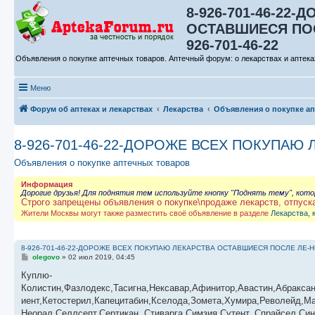
8-926-701-46-22
ОСТАВШИЕСЯ ПОС
926-701-46-22
Объявления о покупке аптечных товаров. Аптечный форум: о лекарствах и аптека
Меню
Форум об аптеках и лекарствах
Лекарства
Объявления о покупке а
8-926-701-46-22-ДОРОЖЕ ВСЕХ ПОКУПАЮ 
Объявления о покупке аптечных товаров
Информация
Дорогие друзья! Для поднятия тем используйте кнопку "Поднять тему", кот
Строго запрещены объявления о покупке\продаже лекарств, отпуск
Жители Москвы могут также разместить своё объявление в разделе
Лекарства, 
8-926-701-46-22-ДОРОЖЕ ВСЕХ ПОКУПАЮ ЛЕКАРСТВА ОСТАВШИЕСЯ ПОСЛЕ ЛЕ-НИ
С
olegovo
»
02 июл 2019, 04:45
о
о
Куплю-
б
Колистин,Фазлодекс,Тасигна,Нексавар,Афинитор,Авастин,Абракса
щ
е
иент,Кетостерил,Капецитабин,Кселода,Зомета,Хумира,Револейд,М
н
Неорал,Селлсепт,Сертикан, Стиварга,Симзия,Сутент, Спрайсел,Син