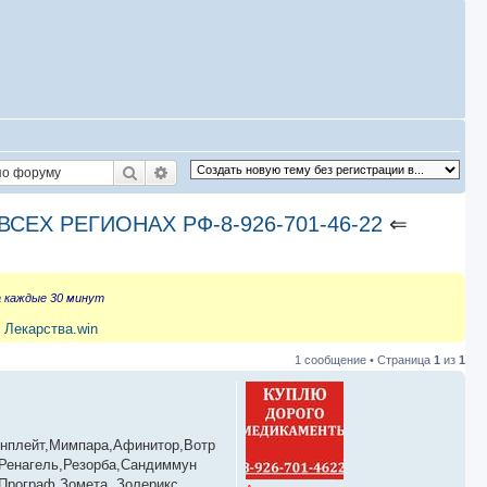
Поиск
Расширенный поиск
СЕХ РЕГИОНАХ РФ-8-926-701-46-22
⇐
а каждые 30 минут
 Лекарства.win
1 сообщение • Страница
1
из
1
Энплейт,Мимпара,Афинитор,Вотр
,Ренагель,Резорба,Сандиммун
 Програф,Зомета, Золерикс,