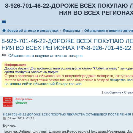
8-926-701-46-22-ДОРОЖЕ ВСЕХ ПОКУПАЮ
НИЯ ВО ВСЕХ РЕГИОНАХ 
Форум об аптеках и лекарствах
Лекарства
Объявления о покупке аптеч
8-926-701-46-22-ДОРОЖЕ ВСЕХ ПОКУПАЮ 
НИЯ ВО ВСЕХ РЕГИОНАХ РФ-8-926-701-46-22
⇐
Объявления о покупке аптечных товаров
Информация
Дорогие друзья! Для поднятия тем используйте кнопку "Поднять тему", котора
время доступна каждые 30 минут
Строго запрещены объявления о покупке\продаже лекарств, отпускае
Жители Москвы могут также разместить своё объявление в разделе
Лекарства, кос
на новом сайте объявлений Лекарства.win
1 сообщение • Стра
Автор темы
olegovo
8-926-701-46-22-ДОРОЖЕ ВСЕХ ПОКУПАЮ ЛЕКАРСТВА ОСТАВШИЕСЯ ПОСЛЕ ЛЕ-НИЯ ВО
С
09 авг 2019, 01:18
о
о
Куплю-
б
Тасигна,Энбрел,Энплейт,Циволган,Кетостерил,Нексавар,Ревлимид,Ва
щ