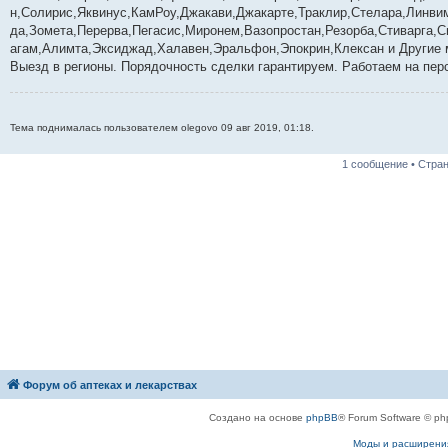
е
н,Солирис,Яквинус,КамРоу,Джакави,Джакарте,Траклир,Стелара,Линв
н
да,Зомета,Перерва,Пегасис,Миронем,Вазопростан,Резорба,Стиварга,Си
и
е
агам,Алимта,Эксиджад,Халавен,Эральфон,Эпокрин,Клексан и Другие 
Выезд в регионы. Порядочность сделки гарантируем. Работаем на пер
Тема поднималась пользователем olegovo 09 авг 2019, 01:18.
1 сообщение • Стра
Форум об аптеках и лекарствах
Создано на основе
phpBB
® Forum Software © ph
Моды и расширени