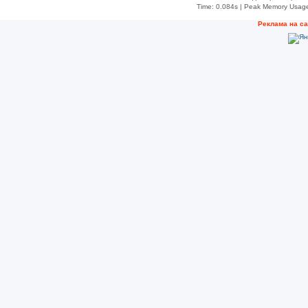
Time: 0.084s
| Peak Memory Usage
Рeклама на с