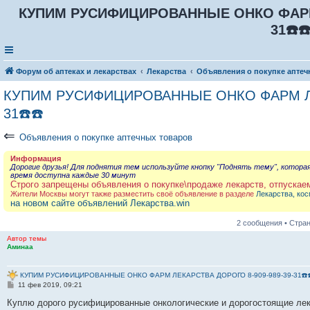
КУПИМ РУСИФИЦИРОВАННЫЕ ОНКО ФАРМ 
31☎️☎
Форум об аптеках и лекарствах
Лекарства
Объявления о покупке аптеч
КУПИМ РУСИФИЦИРОВАННЫЕ ОНКО ФАРМ ЛЕК
31☎️☎️
⇐
Объявления о покупке аптечных товаров
Информация
Дорогие друзья! Для поднятия тем используйте кнопку "Поднять тему", котора
время доступна каждые 30 минут
Строго запрещены объявления о покупке\продаже лекарств, отпускае
Жители Москвы могут также разместить своё объявление в разделе
Лекарства, кос
на новом сайте объявлений Лекарства.win
2 сообщения • Стра
Автор темы
Аминаа
КУПИМ РУСИФИЦИРОВАННЫЕ ОНКО ФАРМ ЛЕКАРСТВА ДОРОГО 8-909-989-39-31☎️☎
С
11 фев 2019, 09:21
о
о
Куплю дорого русифицированные онкологические и дорогостоящие лека
б