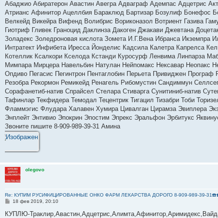
Абаджио Абиратерон Авастин Авегра Адваграф Адемпас Адцетрис Ак
щ
е
Атрианс Афинитор Ацеллбия Бараклюд Бартизар Бозулиф Бонефос Бо
н
Велкейд Викейра Вифенд Волибрис Вориконазол Вотриент Газива Гаму
и
е
Гиотриф Гливек Граноцид Даклинза Дакоген Джакави Джевтана Доцета
Золадекс Золедроновая кислота Зомета И.Г.Вена Ибранса Икземпра 
Интратект Инфибета Иресса Йонделис Кадсила Калетра Капрелса Кели
Котеллик Ксалкори Кселода Кстанди Куросурф Ленвима Линпарза Ма
Мимпара Мирцера Навельбин Натулан Нейпомакс Нексавар Неопакс Н
Опдиво Пегасис Пегинтрон Пентаглобин Перьета Привиджен Програф 
Резобра Рекормон Ремикейд Ренагель Рибомустин Сандиммун Селлсе
Сорафанетиб-натив Спрайсел Стелара Стиварга Сунитиниб-натив Сутен
Тафинлар Текфидера Темодал Тецентрик Тигацил Тизабри Тоби Ториз
Фламмэгис Флудара Халавен Хумира Цивалган Цирамза Эвиплера Эк
Энплейт Энтивио Эпокрин Эпостим Эпрекс Эральфон Эрбитукс Яквину
Звоните пишите 8-909-989-39-31 Амина
olegovo
Re: КУПИМ РУСИФИЦИРОВАННЫЕ ОНКО ФАРМ ЛЕКАРСТВА ДОРОГО 8-909-989-39-31☎️☎
С
18 фев 2019, 20:10
о
о
КУПЛЮ-Траклир,Авастин,Адцетрис,Алимта,Афинитор,Аримидекс,Вайдаз