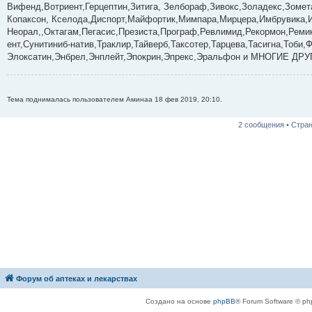
б
Вифенд,Вотриент,Герцептин,Зитига, Зелбораф,Зивокс,Золадекс,Зомета
щ
е
Копаксон, Кселода,Диспорт,Майфортик,Мимпара,Мирцера,Имбрувика,Ил
н
Неорал,,Октагам,Пегасис,Презиста,Програф,Ревлимид,Рекормон,Реми
и
е
ент,Сунитиниб-натив,Траклир,Тайверб,Таксотер,Тарцева,Тасигна,Тоб
Элоксатин,Энбрел,Энплейт,Эпокрин,Эпрекс,Эральфон и МНОГИЕ ДРУ
Тема поднималась пользователем Аминаа 18 фев 2019, 20:10.
2 сообщения • Стра
Форум об аптеках и лекарствах
Создано на основе
phpBB
® Forum Software © ph