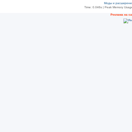
Моды и расширени
Time: 0.046s
| Peak Memory Usage
Рeклама на с