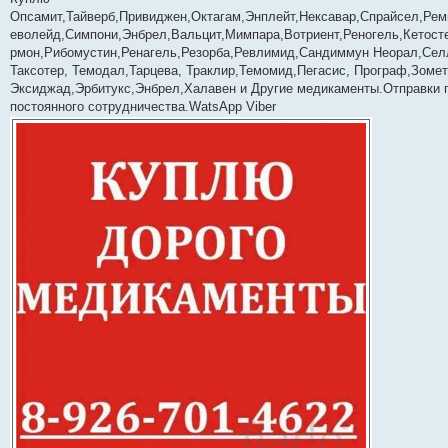
б
Опсамит,Тайверб,Привиджен,Октагам,Энплейт,Нексавар,Спрайсел,Рем
щ
е
еволейд,Симпони,Энбрел,Вальцит,Мимпара,Вотриент,Реногель,Кетост
н
рмон,Рибомустин,Ренагель,Резорба,Ревлимид,Сандиммун Неорал,Селл
и
е
Таксотер, Темодал,Тарцева, Траклир,Темомид,Пегасис, Програф,Зомет
Эксиджад,Эрбитукс,Энбрел,Халавен и Другие медикаменты.Отправки 
постоянного сотрудничества.WatsApp Viber