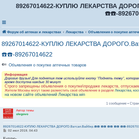
89267014622-КУПЛЮ ЛЕКАРСТВА ДОРОГО.В
☎️☎️-89267
Форум об аптеках и лекарствах
Лекарства
Объявления о покупке аптеч
89267014622-КУПЛЮ ЛЕКАРСТВА ДОРОГО.Ватсап
☎️☎️-89267014622
⇐
Объявления о покупке аптечных товаров
Информация
Дорогие друзья! Для поднятия тем используйте кнопку "Поднять тему", котора
время доступна каждые 30 минут
Строго запрещены объявления о покупке\продаже лекарств, отпускае
Жители Москвы могут также разместить своё объявление в разделе
Лекарства, кос
на новом сайте объявлений Лекарства.win
1 сообщение • Стра
Автор темы
olegovo
89267014622-КУПЛЮ ЛЕКАРСТВА ДОРОГО.Ватсап.Вайбер.☎️☎️ ☎️☎️ ☎️☎️ ☎️☎️ ☎️☎️-892670
С
02 июл 2019, 04:43
о
о
Куплю-