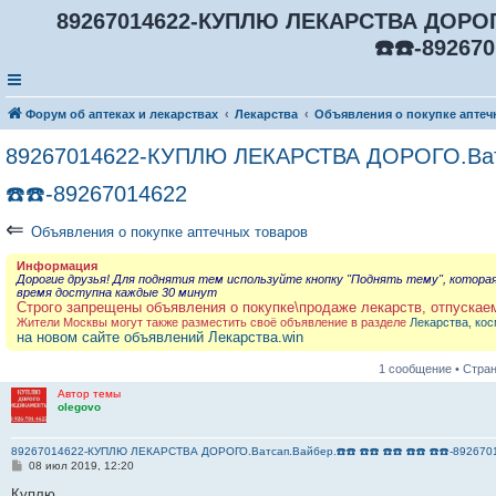
89267014622-КУПЛЮ ЛЕКАРСТВА ДОРОГО.В
☎️☎️-89267
Форум об аптеках и лекарствах
Лекарства
Объявления о покупке аптеч
89267014622-КУПЛЮ ЛЕКАРСТВА ДОРОГО.Ватсап
☎️☎️-89267014622
⇐
Объявления о покупке аптечных товаров
Информация
Дорогие друзья! Для поднятия тем используйте кнопку "Поднять тему", котора
время доступна каждые 30 минут
Строго запрещены объявления о покупке\продаже лекарств, отпускае
Жители Москвы могут также разместить своё объявление в разделе
Лекарства, кос
на новом сайте объявлений Лекарства.win
1 сообщение • Стра
Автор темы
olegovo
89267014622-КУПЛЮ ЛЕКАРСТВА ДОРОГО.Ватсап.Вайбер.☎️☎️ ☎️☎️ ☎️☎️ ☎️☎️ ☎️☎️-892670
С
08 июл 2019, 12:20
о
о
Куплю