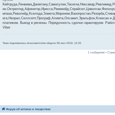
б
Кейтруда,Ленвима,Джевтану,Саматулин,Тасигна,Нексавар,Ревлимид,Р
щ
е
ин,Октреотид,Афинитор,Иресса,Ремикейд,Спрайсел,Циволган,Филохр
н
мпаза,Револейд,Кселода,Зомета,Миронем,Вазопростан,Резорба,Стивар
и
е
ига,Неорал,Селлсепт,Програф,Алимта,Опсамит,Эральфон,Клексан и Д
платежом. Выезд в регионы. Порядочность сделки гарантируем. Работ
Viber
Тема поднималась пользователем olegovo 08 июл 2019, 12:20.
1 сообщение • Стра
Форум об аптеках и лекарствах