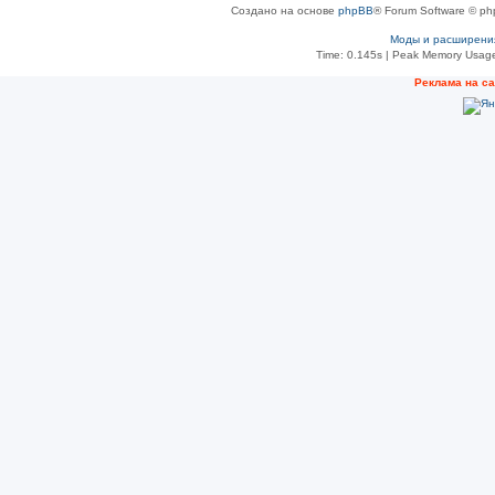
Создано на основе
phpBB
® Forum Software © ph
Моды и расширени
Time: 0.145s
| Peak Memory Usage
Рeклама на с