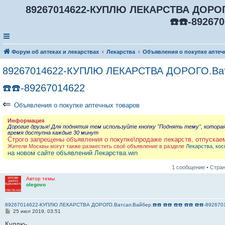
89267014622-КУПЛЮ ЛЕКАРСТВА ДОРОГО.В
☎️☎️-89267
Форум об аптеках и лекарствах
Лекарства
Объявления о покупке аптеч
89267014622-КУПЛЮ ЛЕКАРСТВА ДОРОГО.Ватсап
☎️☎️-89267014622
⇐
Объявления о покупке аптечных товаров
Информация
Дорогие друзья! Для поднятия тем используйте кнопку "Поднять тему", котора
время доступна каждые 30 минут
Строго запрещены объявления о покупке\продаже лекарств, отпускае
Жители Москвы могут также разместить своё объявление в разделе
Лекарства, кос
на новом сайте объявлений Лекарства.win
1 сообщение • Стра
Автор темы
olegovo
89267014622-КУПЛЮ ЛЕКАРСТВА ДОРОГО.Ватсап.Вайбер.☎️☎️ ☎️☎️ ☎️☎️ ☎️☎️ ☎️☎️-892670
С
25 июл 2019, 03:51
о
о
Куплю-