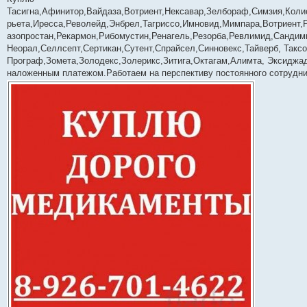
б
Тасигна,Афинитор,Вайдаза,Вотриент,Нексавар,Зелбораф,Симзия,Коли
щ
е
рьета,Иресса,Револейд,Энбрел,Тагриссо,Имновид,Мимпара,Вотриент,
н
азопростан,Рекармон,Рибомустин,Ренагель,Резорба,Ревлимид,Санди
и
е
Неорал,Селлсепт,Сертикан,Сутент,Спрайсел,Синновекс,Тайверб, Таксо
Програф,Зомета,Золодекс,Золерикс,Зитига,Октагам,Алимта, Эксиджад
наложенным платежом.Работаем на перспективу постоянного сотрудни