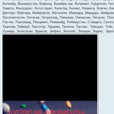
Велкейд, Вазапростан, Вифенд, Викейра пак, Вотриент, Герцептин, Гио
Зомета, Фазлодекс, Кетостерил, Калетра, Келикс, Кивекса, Коагил, К
Диспорт, Мабтера, Майфортик, Метализе, Мимпара, Мирцера, Имбрувик
Оксалиплатин, Октагам, Октреотид, Омнипак, Омнискан, Пегасис, Пеги
Растан, Ревлимид, Рекормон, Ремикейд, Рибомустин, Стиварга, Селлсе
Траклир, Тайверб, Таксотер, Тарцева, Тасигна, Таутакс, Темодал, Тоб
Хумира, Элоксатин, Эраксис, Энбрел, Энплейт, Эпокрин, Эпрекс, Эра