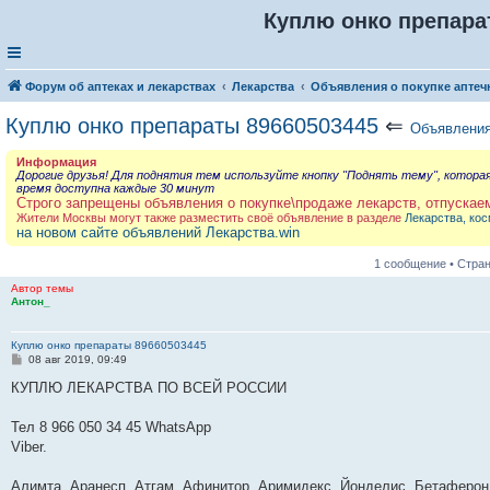
Куплю онко препара
Форум об аптеках и лекарствах
Лекарства
Объявления о покупке аптеч
Куплю онко препараты 89660503445
⇐
Объявления
Информация
Дорогие друзья! Для поднятия тем используйте кнопку "Поднять тему", котора
время доступна каждые 30 минут
Строго запрещены объявления о покупке\продаже лекарств, отпускае
Жители Москвы могут также разместить своё объявление в разделе
Лекарства, кос
на новом сайте объявлений Лекарства.win
1 сообщение • Стра
Автор темы
Антон_
Куплю онко препараты 89660503445
С
08 авг 2019, 09:49
о
о
КУПЛЮ ЛЕКАРСТВА ПО ВСЕЙ РОССИИ
б
щ
е
Тел 8 966 050 34 45 WhatsApp
н
Viber.
и
е
Алимта, Аранесп, Атгам, Афинитор, Аримидекс, Йонделис, Бетаферон,