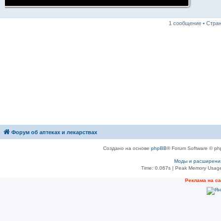
1 сообщение • Стра
Форум об аптеках и лекарствах
Создано на основе
phpBB
® Forum Software © ph
Моды и расширени
Time: 0.067s
| Peak Memory Usage
Рeклама на с