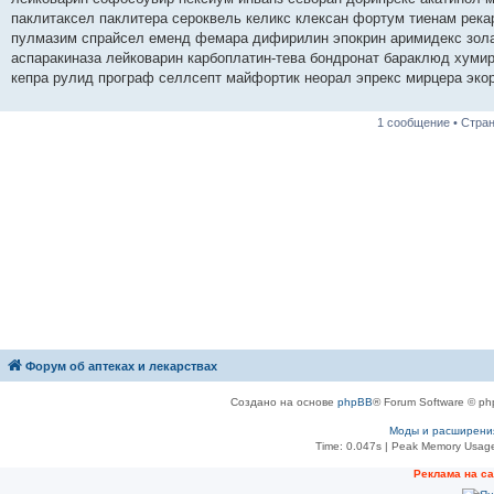
паклитаксел паклитера сероквель келикс клексан фортум тиенам рек
пулмазим спрайсел еменд фемара дифирилин эпокрин аримидекс зола
аспаракиназа лейковарин карбоплатин-тева бондронат бараклюд хумир
кепра рулид програф селлсепт майфортик неорал эпрекс мирцера эко
1 сообщение • Стра
Форум об аптеках и лекарствах
Создано на основе
phpBB
® Forum Software © ph
Моды и расширени
Time: 0.047s
| Peak Memory Usage
Рeклама на с