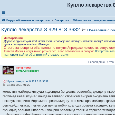
Куплю лекарства 8
Форум об аптеках и лекарствах
Лекарства
Объявления о покупке аптеч
Куплю лекарства 8 929 818 3632
⇐
Объявления о по
Информация
Дорогие друзья! Для поднятия тем используйте кнопку "Поднять тему", котора
время доступна каждые 30 минут
Строго запрещены объявления о покупке\продаже лекарств, отпускае
Жители Москвы могут также разместить своё объявление в разделе
Лекарства, кос
на новом сайте объявлений Лекарства.win
1 сообщение • Стра
Автор темы
roman.prischepov
Куплю лекарства 8 929 818 3632
С
24 апр 2021, 01:20
о
о
колистин мабтера китруда кадсидла йонделис револейд джадену пьер
б
гертикад бевацизумаб вайдаза тайверб спрайсел энбрел эксджава тай
щ
е
нексиум вотриент борамилан ревлимид сутент мимпара мабтера тракл
н
ремикейд пегасис пегинтрон пентаглобин кселода зомета касадекс ке
и
е
гроноцид вальцит цивалган эпокрин ревлимид тасигна тарцева темодал
лейковарин софосбувир нексиум инванз севоран дорипрекс акатинол-