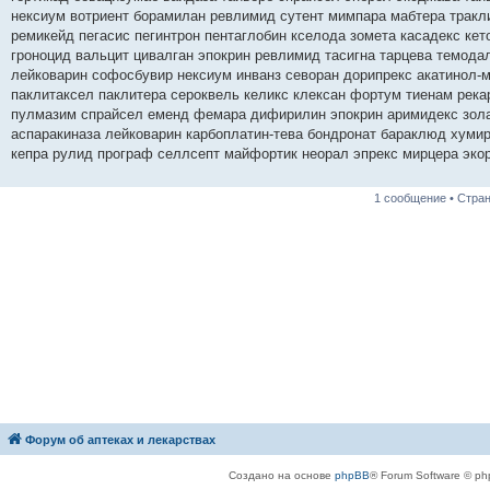
е
нексиум вотриент борамилан ревлимид сутент мимпара мабтера тракл
н
ремикейд пегасис пегинтрон пентаглобин кселода зомета касадекс ке
и
е
гроноцид вальцит цивалган эпокрин ревлимид тасигна тарцева темодал
лейковарин софосбувир нексиум инванз севоран дорипрекс акатинол-
паклитаксел паклитера сероквель келикс клексан фортум тиенам рек
пулмазим спрайсел еменд фемара дифирилин эпокрин аримидекс зола
аспаракиназа лейковарин карбоплатин-тева бондронат бараклюд хумир
кепра рулид програф селлсепт майфортик неорал эпрекс мирцера эко
1 сообщение • Стра
Форум об аптеках и лекарствах
Создано на основе
phpBB
® Forum Software © ph