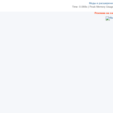
Моды и расширени
Time: 0.068s
| Peak Memory Usage
Рeклама на с