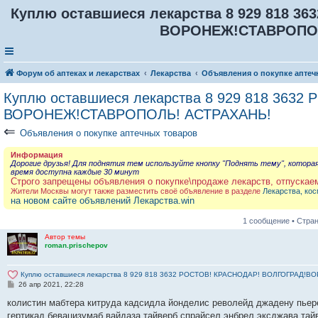
Куплю оставшиеся лекарства 8 929 818 
ВОРОНЕЖ!СТАВРОПОЛ
Форум об аптеках и лекарствах
Лекарства
Объявления о покупке аптеч
Куплю оставшиеся лекарства 8 929 818 363
ВОРОНЕЖ!СТАВРОПОЛЬ! АСТРАХАНЬ!
⇐
Объявления о покупке аптечных товаров
Информация
Дорогие друзья! Для поднятия тем используйте кнопку "Поднять тему", котора
время доступна каждые 30 минут
Строго запрещены объявления о покупке\продаже лекарств, отпускае
Жители Москвы могут также разместить своё объявление в разделе
Лекарства, кос
на новом сайте объявлений Лекарства.win
1 сообщение • Стра
Автор темы
roman.prischepov
Куплю оставшиеся лекарства 8 929 818 3632 РОСТОВ! КРАСНОДАР! ВОЛГОГРАД
С
26 апр 2021, 22:28
о
о
колистин мабтера китруда кадсидла йонделис револейд джадену пьер
б
гертикад бевацизумаб вайдаза тайверб спрайсел энбрел эксджава тай
щ