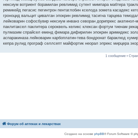
е
нексиум вотриент борамилан ревлимид сутент мимпара мабтера тракл
н
ремикейд пегасис пегинтрон пентаглобин кселода зомета касадекс ке
и
е
гроноцид вальцит цивалган эпокрин ревлимид тасигна тарцева темодал
лейковарин софосбувир нексиум инванз севоран дорипрекс акатинол-
паклитаксел паклитера сероквель келикс клексан фортум тиенам рек
пулмазим спрайсел еменд фемара дифирилин эпокрин аримидекс зола
аспаракиназа лейковарин карбоплатин-тева бондронат бараклюд хумир
кепра рулид програф селлсепт майфортик неорал эпрекс мирцера эко
1 сообщение • Стра
Форум об аптеках и лекарствах
Создано на основе
phpBB
® Forum Software © ph