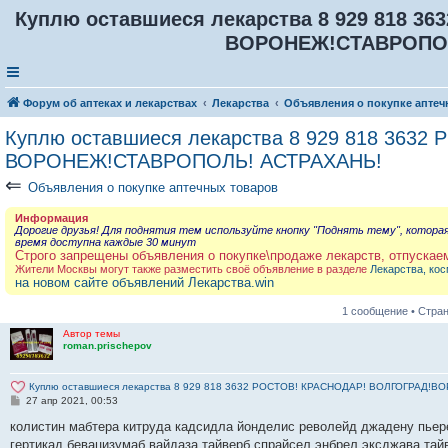
Куплю оставшиеся лекарства 8 929 818 
ВОРОНЕЖ!СТАВРОПОЛ
Форум об аптеках и лекарствах
Лекарства
Объявления о покупке аптеч
Куплю оставшиеся лекарства 8 929 818 363
ВОРОНЕЖ!СТАВРОПОЛЬ! АСТРАХАНЬ!
⇐
Объявления о покупке аптечных товаров
Информация
Дорогие друзья! Для поднятия тем используйте кнопку "Поднять тему", котора
время доступна каждые 30 минут
Строго запрещены объявления о покупке\продаже лекарств, отпускае
Жители Москвы могут также разместить своё объявление в разделе
Лекарства, кос
на новом сайте объявлений Лекарства.win
1 сообщение • Стра
Автор темы
roman.prischepov
Куплю оставшиеся лекарства 8 929 818 3632 РОСТОВ! КРАСНОДАР! ВОЛГОГРАД
С
27 апр 2021, 00:53
о
о
колистин мабтера китруда кадсидла йонделис револейд джадену пьер
б
гертикад бевацизумаб вайдаза тайверб спрайсел энбрел эксджава тай
щ