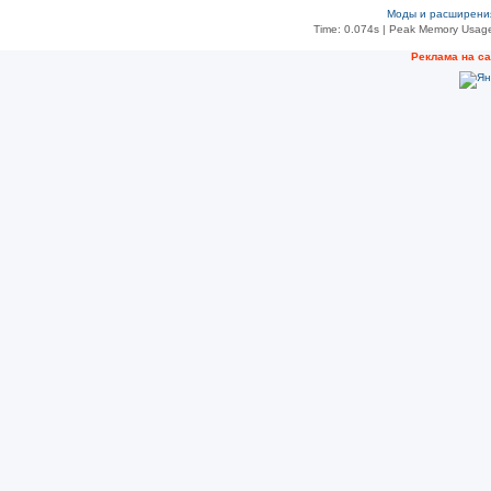
Моды и расширени
Time: 0.074s
| Peak Memory Usage
Рeклама на с