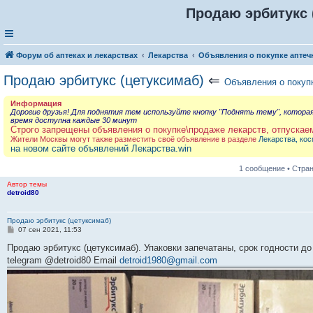
Продаю эрбитукс 
Форум об аптеках и лекарствах
Лекарства
Объявления о покупке аптеч
Продаю эрбитукс (цетуксимаб)
⇐
Объявления о покуп
Информация
Дорогие друзья! Для поднятия тем используйте кнопку "Поднять тему", котора
время доступна каждые 30 минут
Строго запрещены объявления о покупке\продаже лекарств, отпускае
Жители Москвы могут также разместить своё объявление в разделе
Лекарства, кос
на новом сайте объявлений Лекарства.win
1 сообщение • Стра
Автор темы
detroid80
Продаю эрбитукс (цетуксимаб)
С
07 сен 2021, 11:53
о
о
Продаю эрбитукс (цетуксимаб). Упаковки запечатаны, срок годности до
б
telegram @detroid80 Email
detroid1980@gmail.com
щ
е
н
и
е