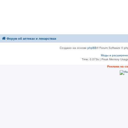
Форум об аптеках и лекарствах
Создано на основе
phpBB
® Forum Software © ph
Моды и расширени
Time: 0.073s
| Peak Memory Usage
Рeклама на с