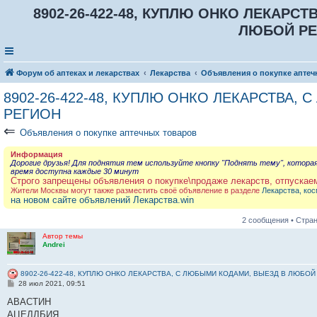
8902-26-422-48, КУПЛЮ ОНКО ЛЕКАРС
ЛЮБОЙ РЕ
Форум об аптеках и лекарствах
Лекарства
Объявления о покупке аптеч
8902-26-422-48, КУПЛЮ ОНКО ЛЕКАРСТВА,
РЕГИОН
⇐
Объявления о покупке аптечных товаров
Информация
Дорогие друзья! Для поднятия тем используйте кнопку "Поднять тему", котора
время доступна каждые 30 минут
Строго запрещены объявления о покупке\продаже лекарств, отпускае
Жители Москвы могут также разместить своё объявление в разделе
Лекарства, кос
на новом сайте объявлений Лекарства.win
2 сообщения • Стра
Автор темы
Andrei
8902-26-422-48, КУПЛЮ ОНКО ЛЕКАРСТВА, С ЛЮБЫМИ КОДАМИ, ВЫЕЗД В ЛЮБОЙ
С
28 июл 2021, 09:51
о
о
АВАСТИН
б
АЦЕЛЛБИЯ
щ