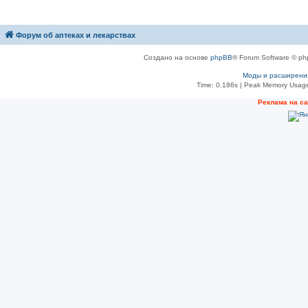
Форум об аптеках и лекарствах
Создано на основе
phpBB
® Forum Software © ph
Моды и расширени
Time: 0.186s
| Peak Memory Usage
Рeклама на с