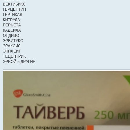
е
ВЕКТИБИКС
н
ГЕРЦЕПТИН
и
е
ГЕРТИКАД
КИТРУДА
ПЕРЬЕТА
КАДСИЛА
ОПДИВО
ЭРБИТУКС
ЭРАКСИС
ЭНПЛЕЙТ
ТЕЦЕНТРИК
ЭРВОЙ и ДРУГИЕ