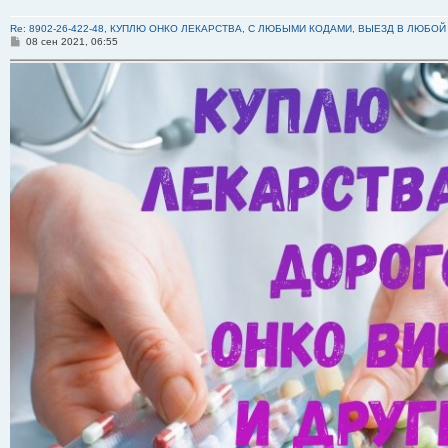
Re: 8902-26-422-48, КУПЛЮ ОНКО ЛЕКАРСТВА, С ЛЮБЫМИ КОДАМИ, ВЫЕЗД В ЛЮБОЙ
С
08 сен 2021, 06:55
о
о
б
щ
е
н
и
е